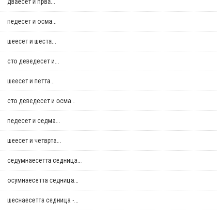
дваесет и прва...
педесет и осма...
шеесет и шеста...
сто деведесет и...
шеесет и петта...
сто деведесет и осма...
педесет и седма...
шеесет и четврта...
седумнаесетта седница...
осумнaесетта седница...
шеснаесетта седница -...