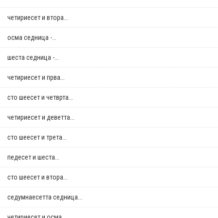
четириесет и втора...
осма седница -...
шеста седница -...
четириесет и прва...
сто шеесет и четврта...
четириесет и деветта...
сто шеесет и трета...
педесет и шеста...
сто шеесет и втора...
седумнаесетта седница...
четириесет и осма...