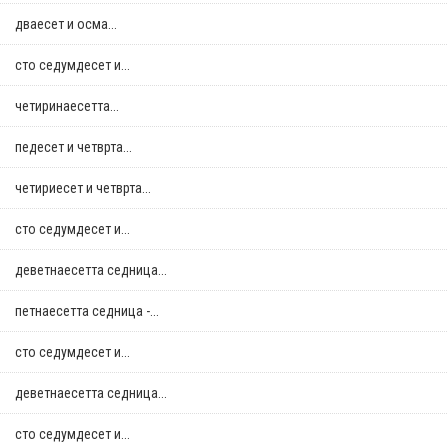
дваесет и осма...
сто седумдесет и...
четиринаесетта...
педесет и четврта...
четириесет и четврта...
сто седумдесет и...
деветнаесетта седница...
петнаесетта седница -...
сто седумдесет и...
деветнаесетта седница...
сто седумдесет и...