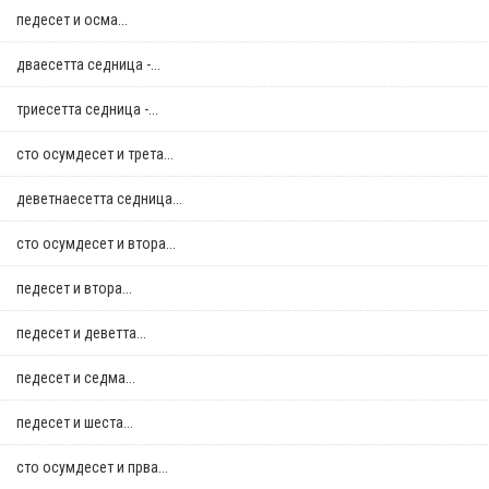
педесет и осма...
дваесетта седница -...
триесетта седница -...
сто осумдесет и трета...
деветнаесетта седница...
сто осумдесет и втора...
педесет и втора...
педесет и деветта...
педесет и седма...
педесет и шеста...
сто осумдесет и прва...