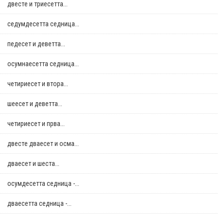
двестe и триесетта...
седумдесетта седница...
педесет и деветта...
осумнaесетта седница...
четириесет и втора...
шеесет и деветта...
четириесет и прва...
двестe дваесет и осма...
дваесет и шеста...
осумдесетта седница -...
дваесетта седница -...