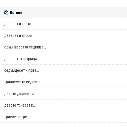
Burime
дваесет и трета...
дваесет и втора...
осумнaесетта седница...
дваесетта седница -...
седумдесет и прва...
тринаесетта седница -...
двестe дваесет и...
двестe триесет и...
триесет и трета...