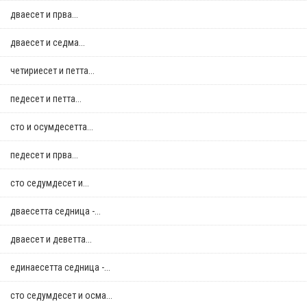
дваесет и прва...
дваесет и седма...
четириесет и петта...
педесет и петта...
сто и осумдесетта...
педесет и прва...
сто седумдесет и...
дваесетта седница -...
дваесет и деветта...
единаесетта седница -...
сто седумдесет и осма...