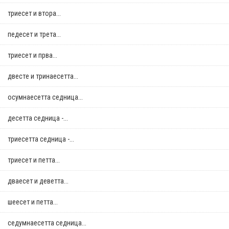
триесет и втора...
педесет и трета...
триесет и прва...
двестe и тринаесетта...
осумнaесетта седница...
десетта седница -...
триесетта седница -...
триесет и петта...
дваесет и деветта...
шеесет и петта...
седумнаесетта седница...