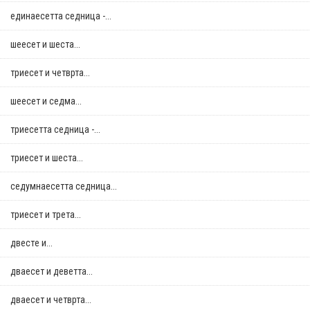
единаесетта седница -...
шеесет и шеста...
триесет и четврта...
шеесет и седма...
триесетта седница -...
триесет и шеста...
седумнаесетта седница...
триесет и трета...
двестe и...
дваесет и деветта...
дваесет и четврта...