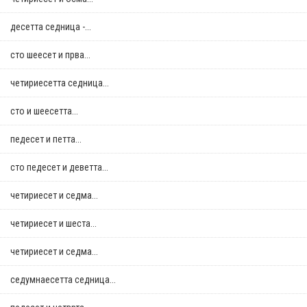
десетта седница -...
сто шеесет и прва...
четириесетта седница...
сто и шеесетта...
педесет и петта...
сто педесет и деветта...
четириесет и седма...
четириесет и шеста...
четириесет и седма...
седумнаесетта седница...