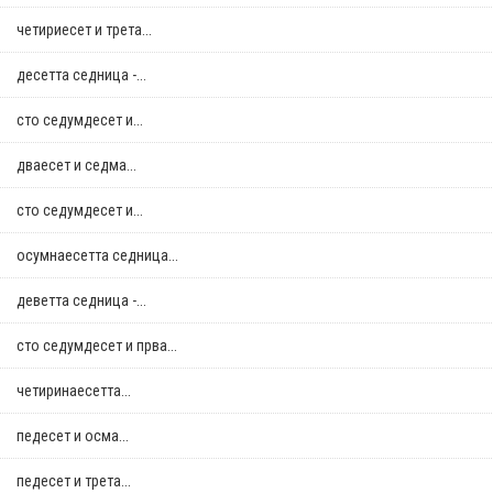
четириесет и трета...
десетта седница -...
сто седумдесет и...
дваесет и седма...
сто седумдесет и...
осумнaесетта седница...
деветта седница -...
сто седумдесет и прва...
четиринаесетта...
педесет и осма...
педесет и трета...