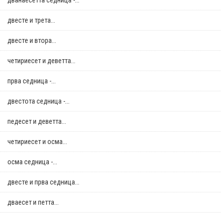
дванаесетта седница -...
двестe и трета...
двестe и втора...
четириесет и деветта...
прва седница -...
двестота седница -...
педесет и деветта...
четириесет и осма...
осма седница -...
двестe и прва седница...
дваесет и петта...