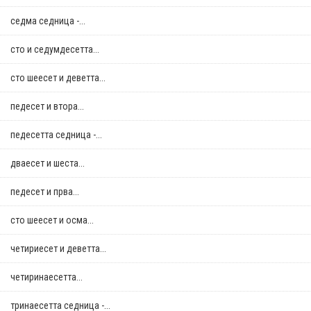
седма седница -...
сто и седумдесетта...
сто шеесет и деветта...
педесет и втора...
педесетта седница -...
дваесет и шеста...
педесет и прва...
сто шеесет и осма...
четириесет и деветта...
четиринаесетта...
тринаесетта седница -...