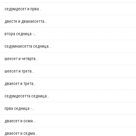
седумдесет и прва...
двестe и дванаесетта...
втора седница -...
седумнаесетта седница...
шеесет и четврта...
шеесет и трета...
дваесет и трета...
седумдесетта седница...
прва седница -...
дваесет и осма...
дваесет и седма...