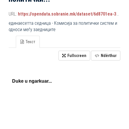
URL:
https://opendata.sobranie.mk/dataset/6d8701ea-3a42-465d-8f88-639bc6dc1a8e/resource/f45a4c3e-1d5b-4155-ad80-74c0e01c6f0a/download/komisiski_sednici.json
единаесетта седница - Комисија за политички систем и
односи меѓу заедниците
Текст
Fullscreen
Ndërthur