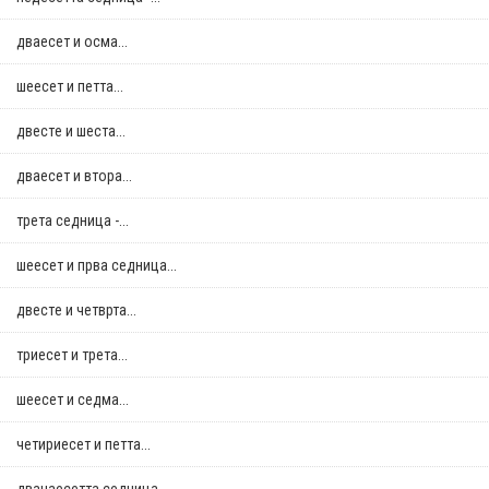
дваесет и осма...
шеесет и петта...
двестe и шеста...
дваесет и втора...
трета седница -...
шеесет и прва седница...
двестe и четврта...
триесет и трета...
шеесет и седма...
четириесет и петта...