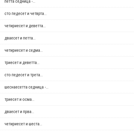
петта седница -...
сто педесет и четврта...
четириесет и деветта...
дваесет и петта...
четириесет и седма...
триесет и деветта...
сто педесет и трета...
шеснаесетта седница -...
триесет и осма...
дваесет и прва...
четириесет и шеста...