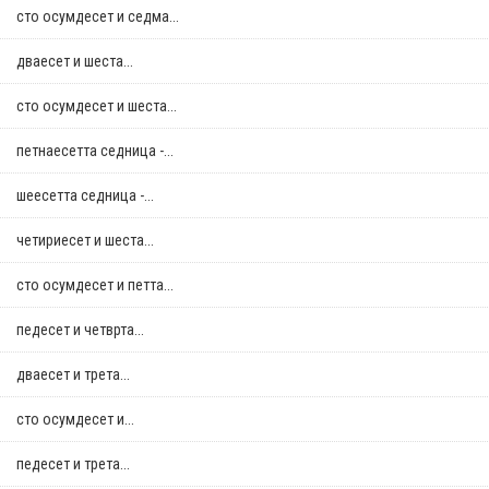
сто осумдесет и седма...
дваесет и шеста...
сто осумдесет и шеста...
петнаесетта седница -...
шеесетта седница -...
четириесет и шеста...
сто осумдесет и петта...
педесет и четврта...
дваесет и трета...
сто осумдесет и...
педесет и трета...