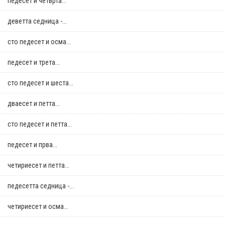
педесет и четврта...
деветта седница -...
сто педесет и осма...
педесет и трета...
сто педесет и шеста...
дваесет и петта...
сто педесет и петта...
педесет и прва...
четириесет и петта...
педесетта седница -...
четириесет и осма...