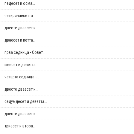
педесет и осма...
четиринаесетта...
двестe дваесет и...
дваесет и петта...
прва седница - Совет...
шеесет и деветта...
четврта седница -...
двестe дваесет и...
седумдесет и деветта...
двестe дваесет и...
триесет и втора...