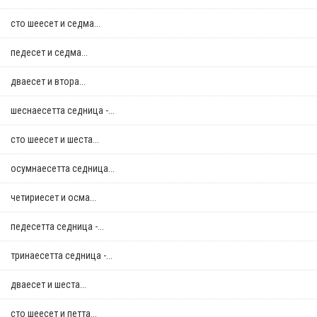
сто шеесет и седма...
педесет и седма...
дваесет и втора...
шеснаесетта седница -...
сто шеесет и шеста...
осумнaесетта седница...
четириесет и осма...
педесетта седница -...
тринаесетта седница -...
дваесет и шеста...
сто шеесет и петта...