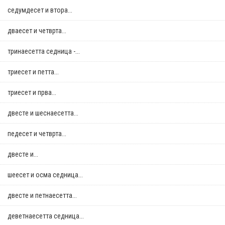
седумдесет и втора...
дваесет и четврта...
тринаесетта седница -...
триесет и петта...
триесет и прва...
двестe и шеснаесетта...
педесет и четврта...
двестe и...
шеесет и осма седница...
двестe и петнаесетта...
деветнаесетта седница...