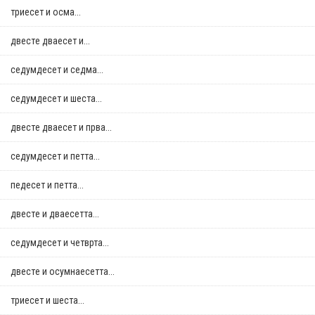
триесет и осма...
двестe дваесет и...
седумдесет и седма...
седумдесет и шеста...
двестe дваесет и прва...
седумдесет и петта...
педесет и петта...
двестe и дваесетта...
седумдесет и четврта...
двестe и осумнaесетта...
триесет и шеста...