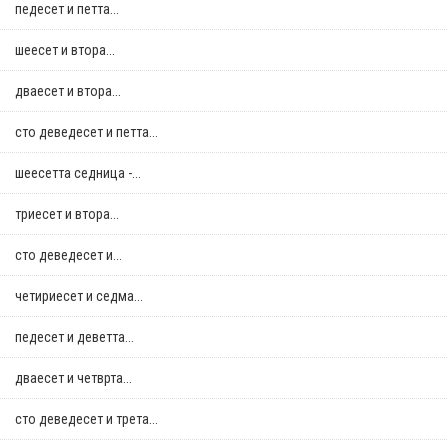
педесет и петта...
шеесет и втора...
дваесет и втора...
сто деведесет и петта...
шеесетта седница -...
триесет и втора...
сто деведесет и...
четириесет и седма...
педесет и деветта...
дваесет и четврта...
сто деведесет и трета...