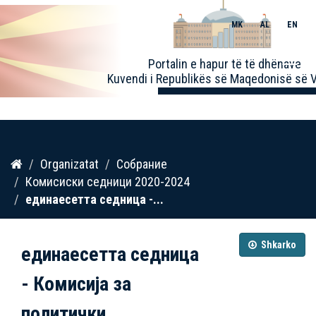
MK
AL
EN
Toggle
Portalin e hapur të të dhënave
naviga
Kuvendi i Republikës së Maqedonisë së V
Kalo
Organizatat
Собрание
te
Комисиски седници 2020-2024
përmbajtja
единаесетта седница -...
Shkarko
единаесетта седница
- Комисија за
политички...