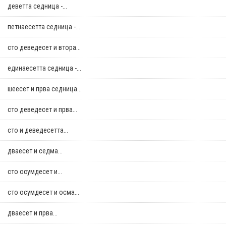
деветта седница -...
петнаесетта седница -...
сто деведесет и втора...
единаесетта седница -...
шеесет и прва седница...
сто деведесет и прва...
сто и деведесетта...
дваесет и седма...
сто осумдесет и...
сто осумдесет и осма...
дваесет и прва...