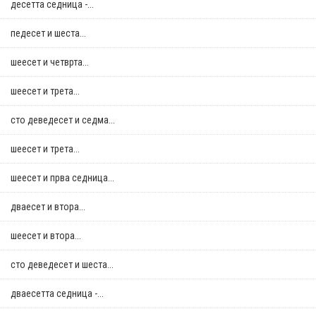
десетта седница -...
педесет и шеста...
шеесет и четврта...
шеесет и трета...
сто деведесет и седма...
шеесет и трета...
шеесет и прва седница...
дваесет и втора...
шеесет и втора...
сто деведесет и шеста...
дваесетта седница -...