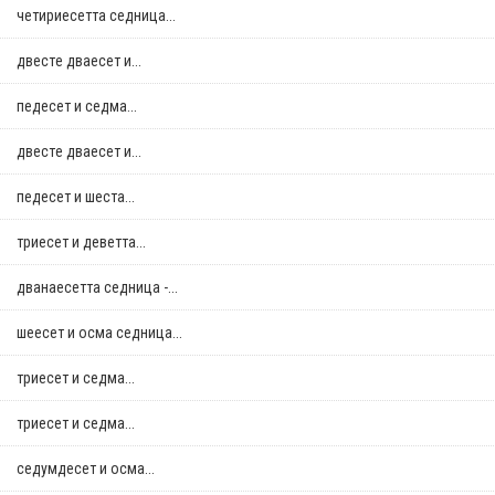
четириесетта седница...
двестe дваесет и...
педесет и седма...
двестe дваесет и...
педесет и шеста...
триесет и деветта...
дванаесетта седница -...
шеесет и осма седница...
триесет и седма...
триесет и седма...
седумдесет и осма...