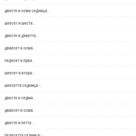
двестe и осма седница...
шеесет и шеста...
двестe и деветта...
дваесет и осма...
педесет и прва...
шеесет и втора...
шеесетта седница -...
двестe и седма...
дваесет и осма...
двестe и петта...
педесетта седница -...