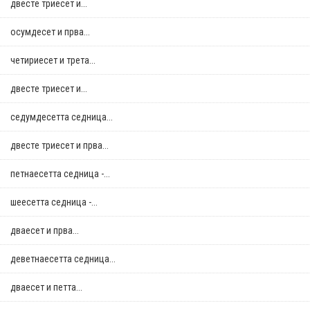
двестe триесет и...
осумдесет и прва...
четириесет и трета...
двестe триесет и...
седумдесетта седница...
двестe триесет и прва...
петнаесетта седница -...
шеесетта седница -...
дваесет и прва...
деветнаесетта седница...
дваесет и петта...