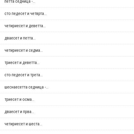
петта седница -...
сто педесет и четврта...
четириесет и деветта...
дваесет и петта...
четириесет и седма...
триесет и деветта...
сто педесет и трета...
шеснаесетта седница -...
триесет и осма...
дваесет и прва...
четириесет и шеста...