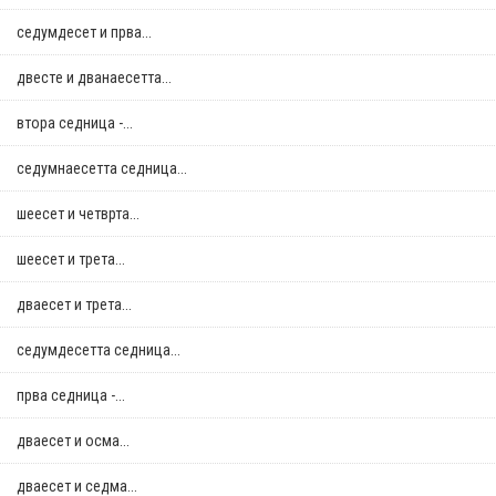
седумдесет и прва...
двестe и дванаесетта...
втора седница -...
седумнаесетта седница...
шеесет и четврта...
шеесет и трета...
дваесет и трета...
седумдесетта седница...
прва седница -...
дваесет и осма...
дваесет и седма...