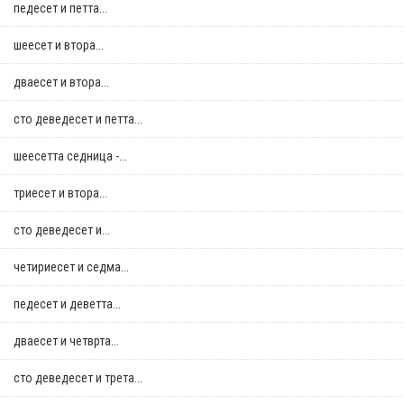
педесет и петта...
шеесет и втора...
дваесет и втора...
сто деведесет и петта...
шеесетта седница -...
триесет и втора...
сто деведесет и...
четириесет и седма...
педесет и деветта...
дваесет и четврта...
сто деведесет и трета...