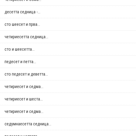
десетта седница -...
сто шеесет и прва...
четириесетта седница...
сто и шеесетта...
педесет и петта...
сто педесет и деветта...
четириесет и седма...
четириесет и шеста...
четириесет и седма...
седумнаесетта седница...