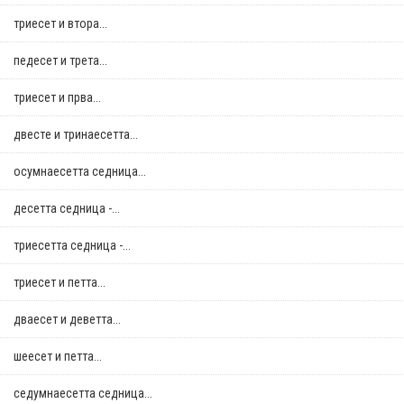
триесет и втора...
педесет и трета...
триесет и прва...
двестe и тринаесетта...
осумнaесетта седница...
десетта седница -...
триесетта седница -...
триесет и петта...
дваесет и деветта...
шеесет и петта...
седумнаесетта седница...