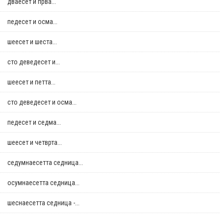
дваесет и прва...
педесет и осма...
шеесет и шеста...
сто деведесет и...
шеесет и петта...
сто деведесет и осма...
педесет и седма...
шеесет и четврта...
седумнаесетта седница...
осумнaесетта седница...
шеснаесетта седница -...