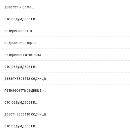
дваесет и осма...
сто седумдесет и...
четиринаесетта...
педесет и четврта...
четириесет и четврта...
сто седумдесет и...
деветнаесетта седница...
петнаесетта седница -...
сто седумдесет и...
деветнаесетта седница...
сто седумдесет и...