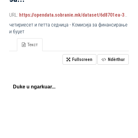
URL:
https://opendata.sobranie.mk/dataset/6d8701ea-3a42-465d-8f88-639bc6dc1a8e/resource/09a3179b-2689-4128-bff4-c1c960ae9836/download/komisiski_sednici.json
четириесет и петта седница - Комисија за финансирање
и буџет
Текст
Fullscreen
Ndërthur