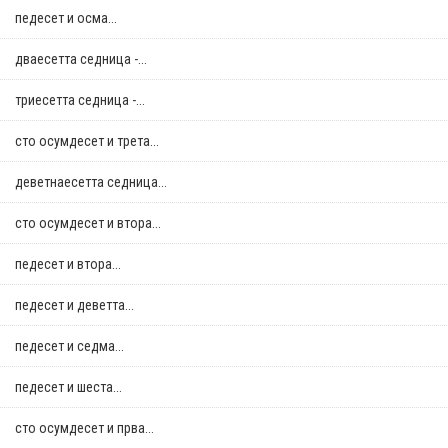
педесет и осма...
дваесетта седница -...
триесетта седница -...
сто осумдесет и трета...
деветнаесетта седница...
сто осумдесет и втора...
педесет и втора...
педесет и деветта...
педесет и седма...
педесет и шеста...
сто осумдесет и прва...