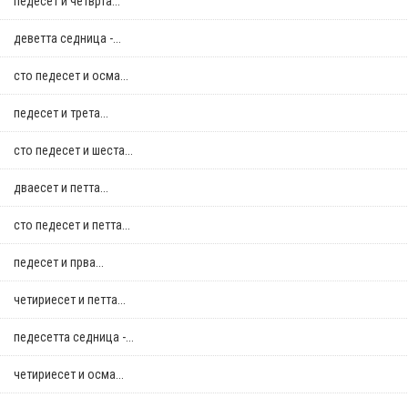
педесет и четврта...
деветта седница -...
сто педесет и осма...
педесет и трета...
сто педесет и шеста...
дваесет и петта...
сто педесет и петта...
педесет и прва...
четириесет и петта...
педесетта седница -...
четириесет и осма...