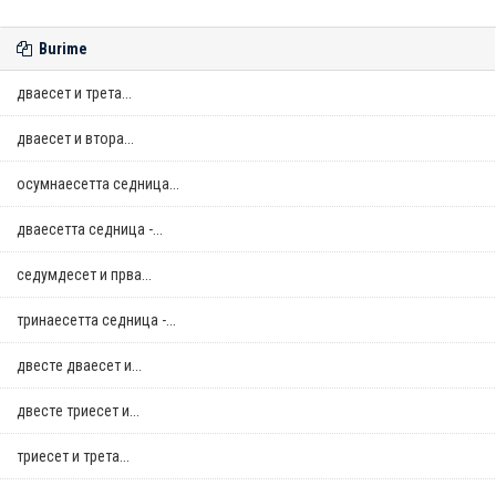
Burime
дваесет и трета...
дваесет и втора...
осумнaесетта седница...
дваесетта седница -...
седумдесет и прва...
тринаесетта седница -...
двестe дваесет и...
двестe триесет и...
триесет и трета...