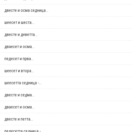
двестe и осма седница...
шеесет и шеста...
двестe и деветта...
дваесет и осма...
педесет и прва...
шеесет и втора...
шеесетта седница -...
двестe и седма...
дваесет и осма...
двестe и петта...
педесетта седница -...