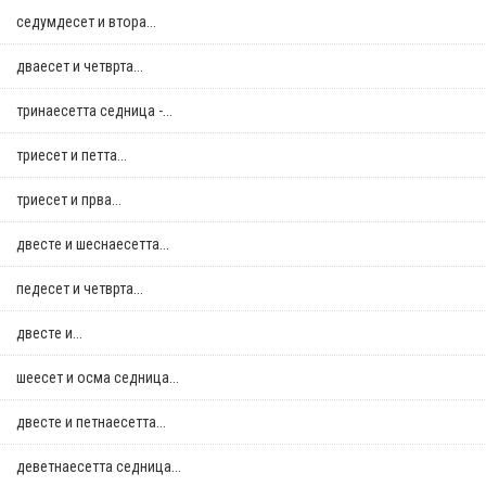
седумдесет и втора...
дваесет и четврта...
тринаесетта седница -...
триесет и петта...
триесет и прва...
двестe и шеснаесетта...
педесет и четврта...
двестe и...
шеесет и осма седница...
двестe и петнаесетта...
деветнаесетта седница...