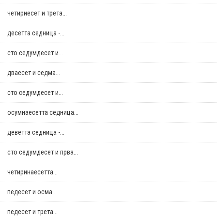
четириесет и трета...
десетта седница -...
сто седумдесет и...
дваесет и седма...
сто седумдесет и...
осумнaесетта седница...
деветта седница -...
сто седумдесет и прва...
четиринаесетта...
педесет и осма...
педесет и трета...