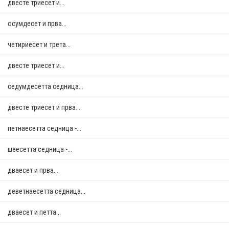
двестe триесет и...
осумдесет и прва...
четириесет и трета...
двестe триесет и...
седумдесетта седница...
двестe триесет и прва...
петнаесетта седница -...
шеесетта седница -...
дваесет и прва...
деветнаесетта седница...
дваесет и петта...