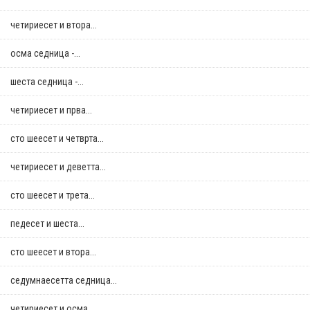
четириесет и втора...
осма седница -...
шеста седница -...
четириесет и прва...
сто шеесет и четврта...
четириесет и деветта...
сто шеесет и трета...
педесет и шеста...
сто шеесет и втора...
седумнаесетта седница...
четириесет и осма...