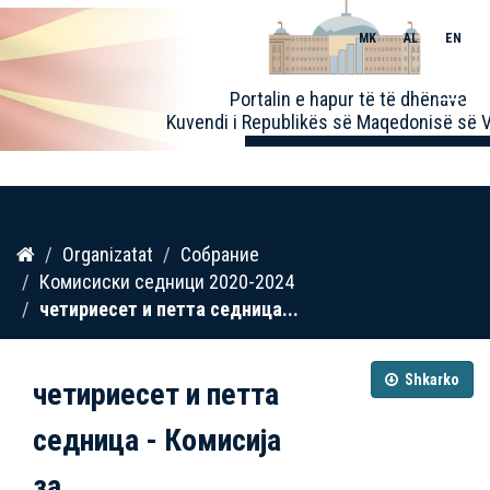
MK
AL
EN
Toggle
Portalin e hapur të të dhënave
naviga
Kuvendi i Republikës së Maqedonisë së V
Kalo
Organizatat
Собрание
te
Комисиски седници 2020-2024
përmbajtja
четириесет и петта седница...
Shkarko
четириесет и петта
седница - Комисија
за...