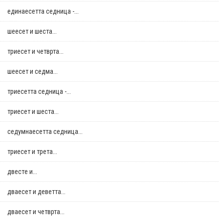
единаесетта седница -...
шеесет и шеста...
триесет и четврта...
шеесет и седма...
триесетта седница -...
триесет и шеста...
седумнаесетта седница...
триесет и трета...
двестe и...
дваесет и деветта...
дваесет и четврта...