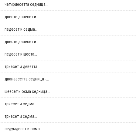
четириесетта седница...
двестe дваесет и...
педесет и седма...
двестe дваесет и...
педесет и шеста...
триесет и деветта...
дванаесетта седница -...
шеесет и осма седница...
триесет и седма...
триесет и седма...
седумдесет и осма...