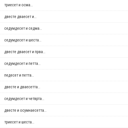
триесет и осма...
двестe дваесет и...
седумдесет и седма...
седумдесет и шеста...
двестe дваесет и прва...
седумдесет и петта...
педесет и петта...
двестe и дваесетта...
седумдесет и четврта...
двестe и осумнaесетта...
триесет и шеста...