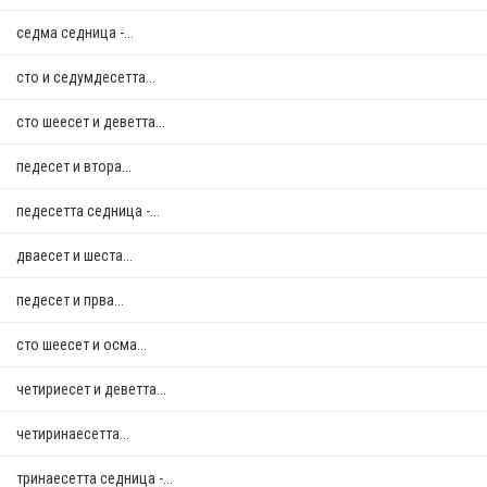
седма седница -...
сто и седумдесетта...
сто шеесет и деветта...
педесет и втора...
педесетта седница -...
дваесет и шеста...
педесет и прва...
сто шеесет и осма...
четириесет и деветта...
четиринаесетта...
тринаесетта седница -...