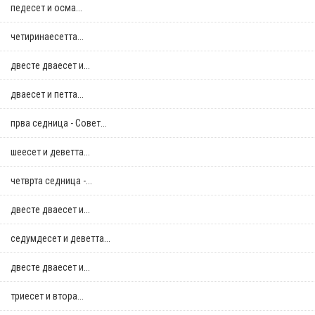
педесет и осма...
четиринаесетта...
двестe дваесет и...
дваесет и петта...
прва седница - Совет...
шеесет и деветта...
четврта седница -...
двестe дваесет и...
седумдесет и деветта...
двестe дваесет и...
триесет и втора...