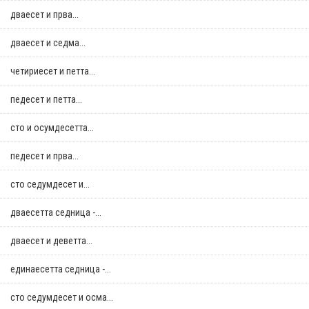
дваесет и прва...
дваесет и седма...
четириесет и петта...
педесет и петта...
сто и осумдесетта...
педесет и прва...
сто седумдесет и...
дваесетта седница -...
дваесет и деветта...
единаесетта седница -...
сто седумдесет и осма...