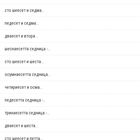
сто шеесет и седма...
педесет и седма...
дваесет и втора...
шеснаесетта седница -...
сто шеесет и шеста...
осумнaесетта седница...
четириесет и осма...
педесетта седница -...
тринаесетта седница -...
дваесет и шеста...
сто шеесет и петта...