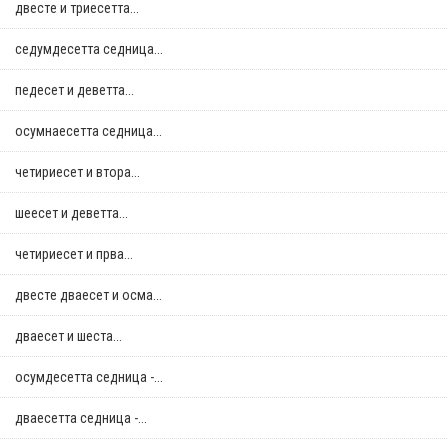
двестe и триесетта...
седумдесетта седница...
педесет и деветта...
осумнaесетта седница...
четириесет и втора...
шеесет и деветта...
четириесет и прва...
двестe дваесет и осма...
дваесет и шеста...
осумдесетта седница -...
дваесетта седница -...