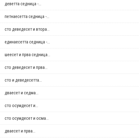
деветта седница -...
петнаесетта седница -...
сто деведесет и втора...
единаесетта седница -...
шеесет и прва седница...
сто деведесет и прва...
сто и деведесетта...
дваесет и седма...
сто осумдесет и...
сто осумдесет и осма...
дваесет и прва...