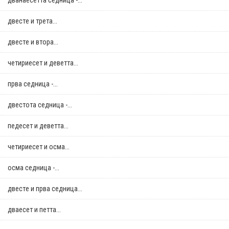
дванаесетта седница -...
двестe и трета...
двестe и втора...
четириесет и деветта...
прва седница -...
двестота седница -...
педесет и деветта...
четириесет и осма...
осма седница -...
двестe и прва седница...
дваесет и петта...