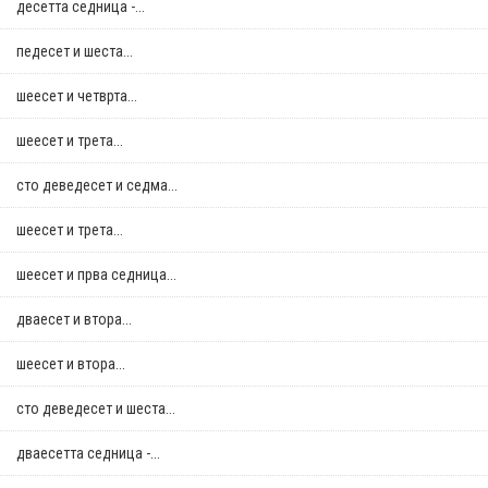
десетта седница -...
педесет и шеста...
шеесет и четврта...
шеесет и трета...
сто деведесет и седма...
шеесет и трета...
шеесет и прва седница...
дваесет и втора...
шеесет и втора...
сто деведесет и шеста...
дваесетта седница -...