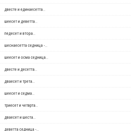
двестe и единаесетта...
шеесет и деветта...
педесет и втора...
шеснаесетта седница -...
шеесет и осма седница...
двестe и десетта...
дваесет и трета...
шеесет и седма...
триесет и четврта...
дваесет и шеста...
деветта седница -...