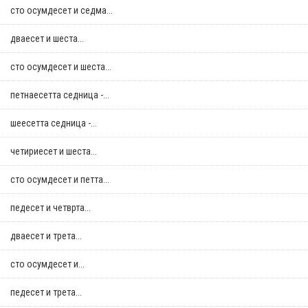
сто осумдесет и седма...
дваесет и шеста...
сто осумдесет и шеста...
петнаесетта седница -...
шеесетта седница -...
четириесет и шеста...
сто осумдесет и петта...
педесет и четврта...
дваесет и трета...
сто осумдесет и...
педесет и трета...