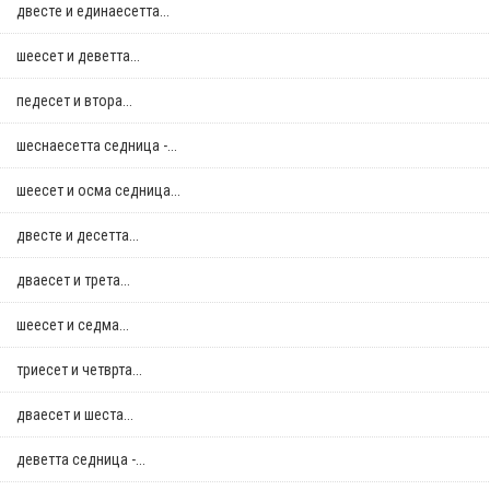
двестe и единаесетта...
шеесет и деветта...
педесет и втора...
шеснаесетта седница -...
шеесет и осма седница...
двестe и десетта...
дваесет и трета...
шеесет и седма...
триесет и четврта...
дваесет и шеста...
деветта седница -...