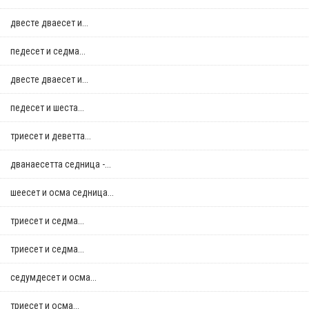
двестe дваесет и...
педесет и седма...
двестe дваесет и...
педесет и шеста...
триесет и деветта...
дванаесетта седница -...
шеесет и осма седница...
триесет и седма...
триесет и седма...
седумдесет и осма...
триесет и осма...