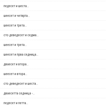
педесет и шеста...
шеесет и четврта...
шеесет и трета...
сто деведесет и седма...
шеесет и трета...
шеесет и прва седница...
дваесет и втора...
шеесет и втора...
сто деведесет и шеста...
дваесетта седница -...
педесет и петта...