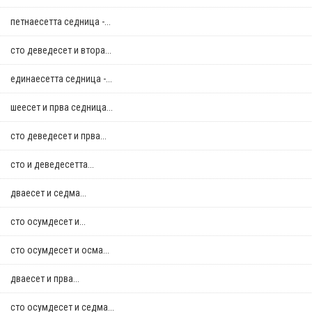
петнаесетта седница -...
сто деведесет и втора...
единаесетта седница -...
шеесет и прва седница...
сто деведесет и прва...
сто и деведесетта...
дваесет и седма...
сто осумдесет и...
сто осумдесет и осма...
дваесет и прва...
сто осумдесет и седма...