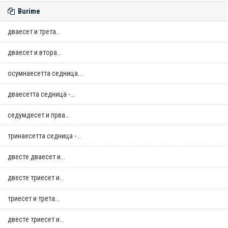
Burime
дваесет и трета...
дваесет и втора...
осумнaесетта седница...
дваесетта седница -...
седумдесет и прва...
тринаесетта седница -...
двестe дваесет и...
двестe триесет и...
триесет и трета...
двестe триесет и...