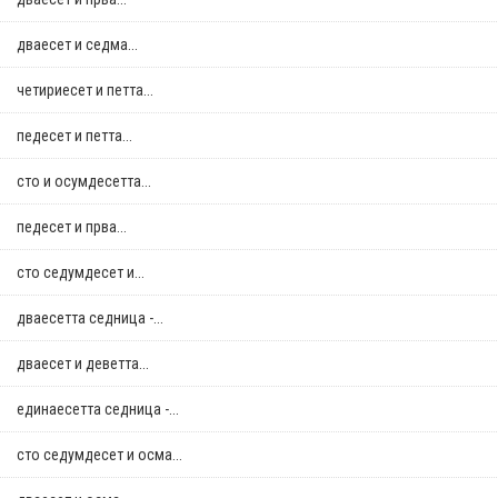
дваесет и седма...
четириесет и петта...
педесет и петта...
сто и осумдесетта...
педесет и прва...
сто седумдесет и...
дваесетта седница -...
дваесет и деветта...
единаесетта седница -...
сто седумдесет и осма...