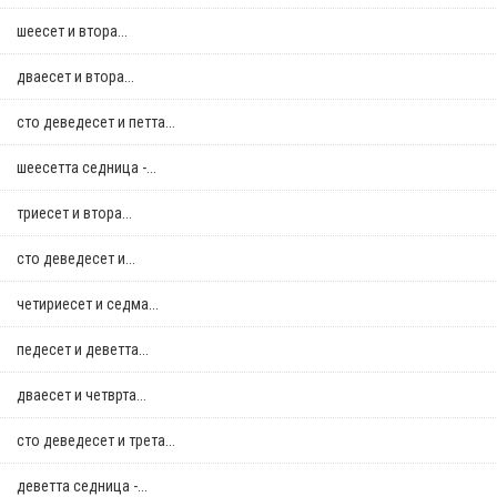
шеесет и втора...
дваесет и втора...
сто деведесет и петта...
шеесетта седница -...
триесет и втора...
сто деведесет и...
четириесет и седма...
педесет и деветта...
дваесет и четврта...
сто деведесет и трета...
деветта седница -...