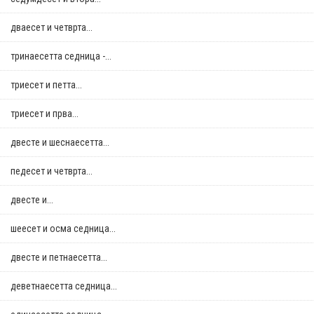
дваесет и четврта...
тринаесетта седница -...
триесет и петта...
триесет и прва...
двестe и шеснаесетта...
педесет и четврта...
двестe и...
шеесет и осма седница...
двестe и петнаесетта...
деветнаесетта седница...