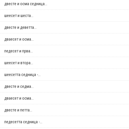
двестe и осма седница...
шеесет и шеста...
двестe и деветта...
дваесет и осма...
педесет и прва...
шеесет и втора...
шеесетта седница -...
двестe и седма...
дваесет и осма...
двестe и петта...
педесетта седница -...