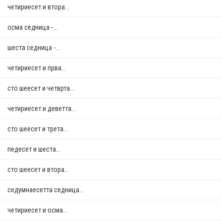
четириесет и втора...
осма седница -...
шеста седница -...
четириесет и прва...
сто шеесет и четврта...
четириесет и деветта...
сто шеесет и трета...
педесет и шеста...
сто шеесет и втора...
седумнаесетта седница...
четириесет и осма...