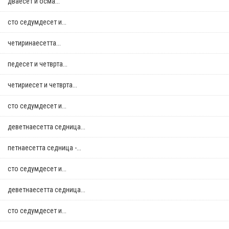
дваесет и осма...
сто седумдесет и...
четиринаесетта...
педесет и четврта...
четириесет и четврта...
сто седумдесет и...
деветнаесетта седница...
петнаесетта седница -...
сто седумдесет и...
деветнаесетта седница...
сто седумдесет и...