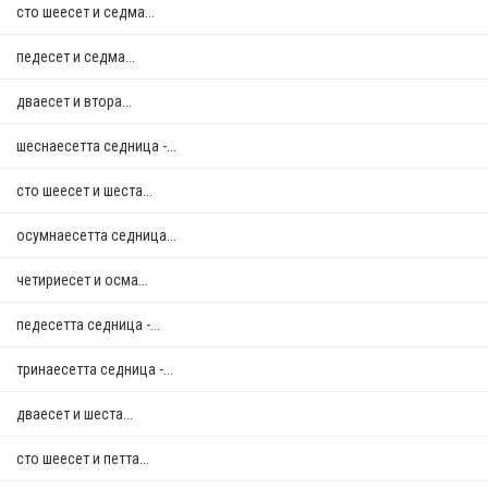
сто шеесет и седма...
педесет и седма...
дваесет и втора...
шеснаесетта седница -...
сто шеесет и шеста...
осумнaесетта седница...
четириесет и осма...
педесетта седница -...
тринаесетта седница -...
дваесет и шеста...
сто шеесет и петта...