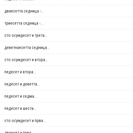
дваесетта седница -...
триесетта седница -...
сто осумдесет и трета...
деветнаесетта седница...
сто осумдесет и втора...
педесет и втора...
педесет и деветта...
педесет и седма...
педесет и шеста...
сто осумдесет и прва...
дваесет и прва...