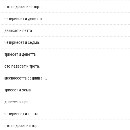
сто педесет и четврта...
четириесет и деветта...
дваесет и петта...
четириесет и седма...
триесет и деветта...
сто педесет и трета...
шеснаесетта седница -...
триесет и осма...
дваесет и прва...
четириесет и шеста...
сто педесет и втора...