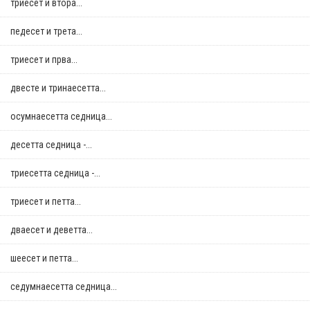
триесет и втора...
педесет и трета...
триесет и прва...
двестe и тринаесетта...
осумнaесетта седница...
десетта седница -...
триесетта седница -...
триесет и петта...
дваесет и деветта...
шеесет и петта...
седумнаесетта седница...