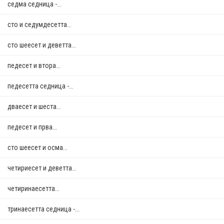
седма седница -...
сто и седумдесетта...
сто шеесет и деветта...
педесет и втора...
педесетта седница -...
дваесет и шеста...
педесет и прва...
сто шеесет и осма...
четириесет и деветта...
четиринаесетта...
тринаесетта седница -...