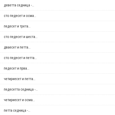
деветта седница -...
сто педесет и осма...
педесет и трета...
сто педесет и шеста...
дваесет и петта...
сто педесет и петта...
педесет и прва...
четириесет и петта...
педесетта седница -...
четириесет и осма...
петта седница -...