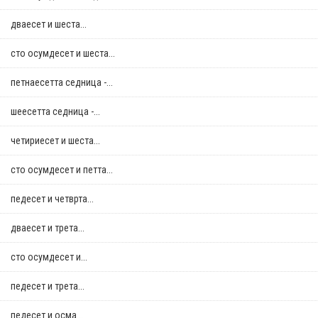
дваесет и шеста...
сто осумдесет и шеста...
петнаесетта седница -...
шеесетта седница -...
четириесет и шеста...
сто осумдесет и петта...
педесет и четврта...
дваесет и трета...
сто осумдесет и...
педесет и трета...
педесет и осма...