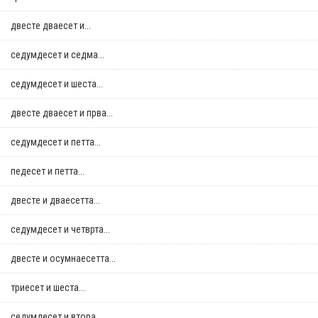
двестe дваесет и...
седумдесет и седма...
седумдесет и шеста...
двестe дваесет и прва...
седумдесет и петта...
педесет и петта...
двестe и дваесетта...
седумдесет и четврта...
двестe и осумнaесетта...
триесет и шеста...
седумдесет и втора...