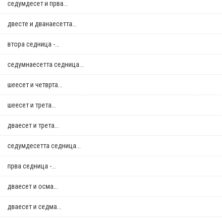
седумдесет и прва...
двестe и дванаесетта...
втора седница -...
седумнаесетта седница...
шеесет и четврта...
шеесет и трета...
дваесет и трета...
седумдесетта седница...
прва седница -...
дваесет и осма...
дваесет и седма...