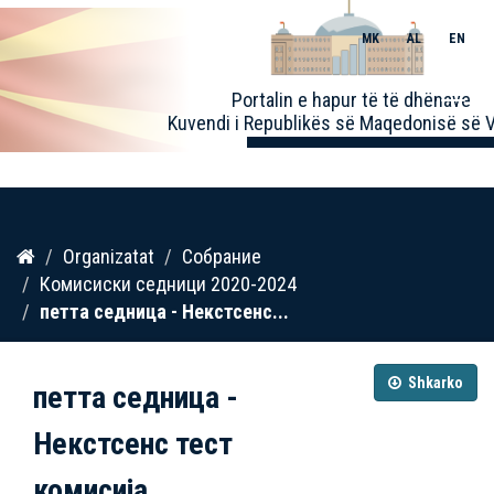
MK
AL
EN
Toggle
Portalin e hapur të të dhënave
naviga
Kuvendi i Republikës së Maqedonisë së V
Kalo
Organizatat
Собрание
te
Комисиски седници 2020-2024
përmbajtja
петта седница - Некстсенс...
Shkarko
петта седница -
Некстсенс тест
комисија