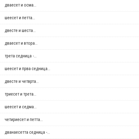
дваесет и осма...
шеесет и петта...
двестe и шеста...
дваесет и втора...
трета седница -...
шеесет и прва седница...
двестe и четврта...
триесет и трета...
шеесет и седма...
четириесет и петта...
дванаесетта седница -...