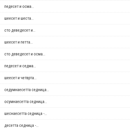
педесет и осма...
шеесет и шеста...
сто деведесет и...
шеесет и петта...
сто деведесет и осма...
педесет и седма...
шеесет и четврта...
седумнаесетта седница...
осумнaесетта седница...
шеснаесетта седница -...
десетта седница -...