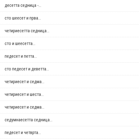
десетта седница -...
сто шеесет и прва...
четириесетта седница...
сто и шеесетта...
педесет и петта...
сто педесет и деветта...
четириесет и седма...
четириесет и шеста...
четириесет и седма...
седумнаесетта седница...
педесет и четврта...