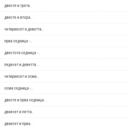
двестe и трета...
двестe и втора...
четириесет и деветта...
прва седница -...
двестота седница -...
педесет и деветта...
четириесет и осма...
осма седница -...
двестe и прва седница...
дваесет и петта...
дваесет и прва...