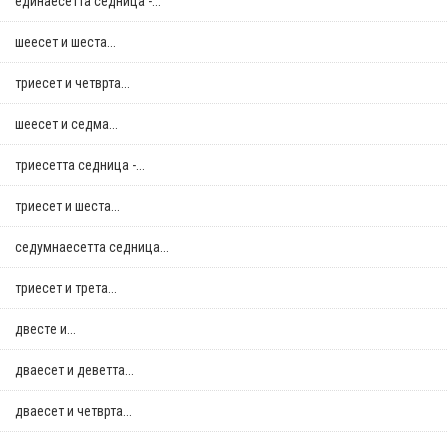
единаесетта седница -...
шеесет и шеста...
триесет и четврта...
шеесет и седма...
триесетта седница -...
триесет и шеста...
седумнаесетта седница...
триесет и трета...
двестe и...
дваесет и деветта...
дваесет и четврта...