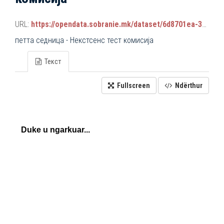
URL:
https://opendata.sobranie.mk/dataset/6d8701ea-3a42-465d-8f88-639bc6dc1a8e/resource/88b3ddb0-93d2-4144-a1fe-a352e31287f3/download/komisiski_sednici.json
петта седница - Некстсенс тест комисија
Текст
Fullscreen
Ndërthur