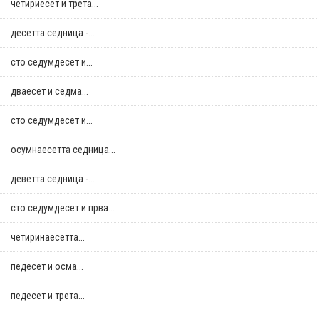
четириесет и трета...
десетта седница -...
сто седумдесет и...
дваесет и седма...
сто седумдесет и...
осумнaесетта седница...
деветта седница -...
сто седумдесет и прва...
четиринаесетта...
педесет и осма...
педесет и трета...