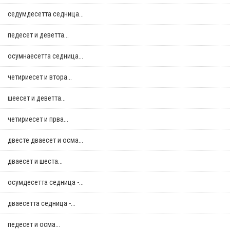
седумдесетта седница...
педесет и деветта...
осумнaесетта седница...
четириесет и втора...
шеесет и деветта...
четириесет и прва...
двестe дваесет и осма...
дваесет и шеста...
осумдесетта седница -...
дваесетта седница -...
педесет и осма...