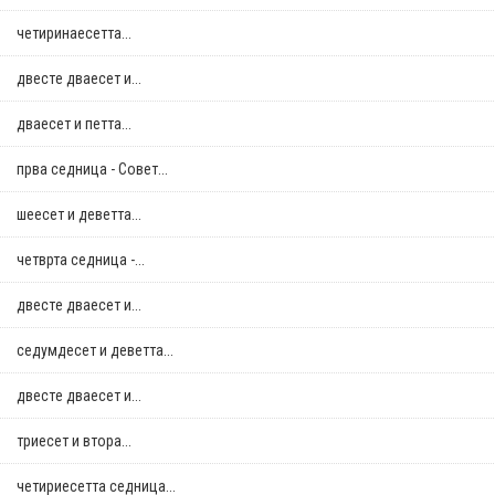
четиринаесетта...
двестe дваесет и...
дваесет и петта...
прва седница - Совет...
шеесет и деветта...
четврта седница -...
двестe дваесет и...
седумдесет и деветта...
двестe дваесет и...
триесет и втора...
четириесетта седница...