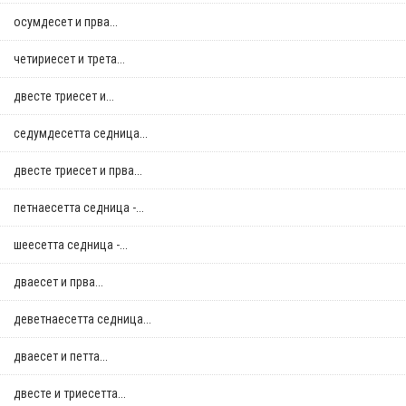
осумдесет и прва...
четириесет и трета...
двестe триесет и...
седумдесетта седница...
двестe триесет и прва...
петнаесетта седница -...
шеесетта седница -...
дваесет и прва...
деветнаесетта седница...
дваесет и петта...
двестe и триесетта...