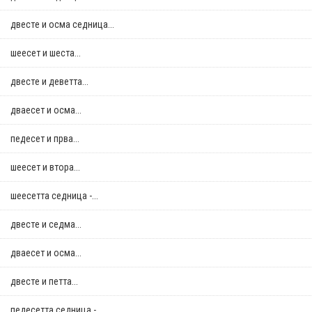
двестe и осма седница...
шеесет и шеста...
двестe и деветта...
дваесет и осма...
педесет и прва...
шеесет и втора...
шеесетта седница -...
двестe и седма...
дваесет и осма...
двестe и петта...
педесетта седница -...