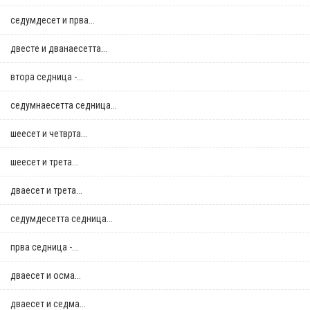
седумдесет и прва...
двестe и дванаесетта...
втора седница -...
седумнаесетта седница...
шеесет и четврта...
шеесет и трета...
дваесет и трета...
седумдесетта седница...
прва седница -...
дваесет и осма...
дваесет и седма...