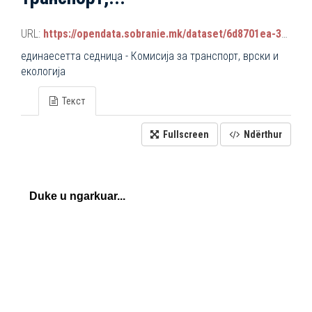
URL:
https://opendata.sobranie.mk/dataset/6d8701ea-3a42-465d-8f88-639bc6dc1a8e/resource/6516c185-1d67-42b1-bbcb-7d3e5f42a32a/download/komisiski_sednici.json
единаесетта седница - Комисија за транспорт, врски и
екологија
Текст
Fullscreen
Ndërthur