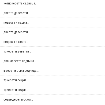
четириесетта седница...
двестe дваесет и...
педесет и седма...
двестe дваесет и...
педесет и шеста...
триесет и деветта...
дванаесетта седница -...
шеесет и осма седница...
триесет и седма...
триесет и седма...
седумдесет и осма...