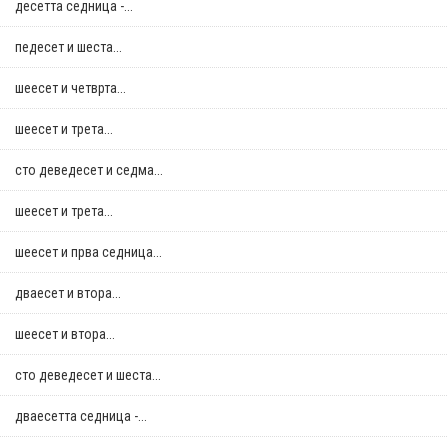
десетта седница -...
педесет и шеста...
шеесет и четврта...
шеесет и трета...
сто деведесет и седма...
шеесет и трета...
шеесет и прва седница...
дваесет и втора...
шеесет и втора...
сто деведесет и шеста...
дваесетта седница -...