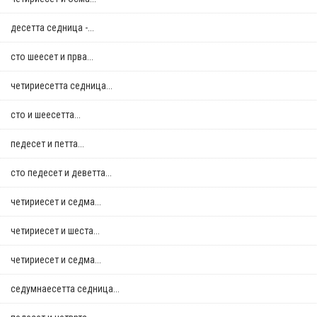
десетта седница -...
сто шеесет и прва...
четириесетта седница...
сто и шеесетта...
педесет и петта...
сто педесет и деветта...
четириесет и седма...
четириесет и шеста...
четириесет и седма...
седумнаесетта седница...