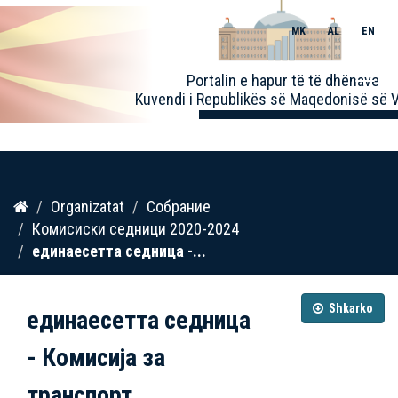
MK
AL
EN
Toggle
Portalin e hapur të të dhënave
naviga
Kuvendi i Republikës së Maqedonisë së V
Kalo
Organizatat
Собрание
te
Комисиски седници 2020-2024
përmbajtja
единаесетта седница -...
Shkarko
единаесетта седница
- Комисија за
транспорт,...