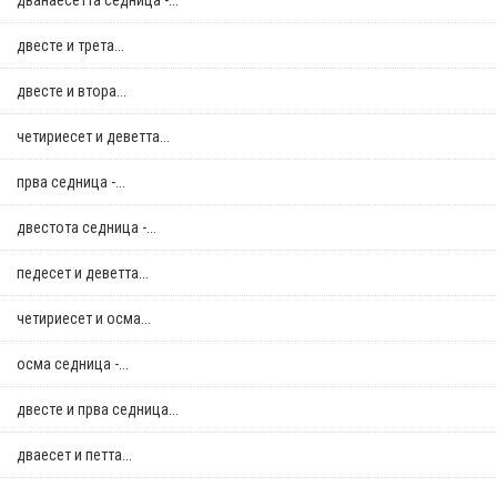
дванаесетта седница -...
двестe и трета...
двестe и втора...
четириесет и деветта...
прва седница -...
двестота седница -...
педесет и деветта...
четириесет и осма...
осма седница -...
двестe и прва седница...
дваесет и петта...