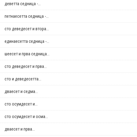
деветта седница -...
петнаесетта седница -...
сто деведесет и втора...
единаесетта седница -...
шеесет и прва седница...
сто деведесет и прва...
сто и деведесетта...
дваесет и седма...
сто осумдесет и...
сто осумдесет и осма...
дваесет и прва...