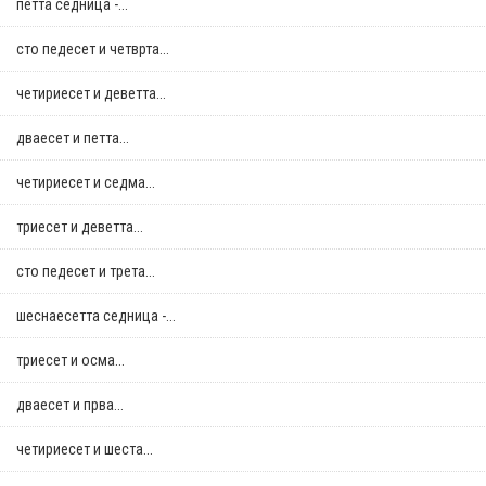
петта седница -...
сто педесет и четврта...
четириесет и деветта...
дваесет и петта...
четириесет и седма...
триесет и деветта...
сто педесет и трета...
шеснаесетта седница -...
триесет и осма...
дваесет и прва...
четириесет и шеста...