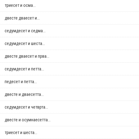
триесет и осма...
двестe дваесет и...
седумдесет и седма...
седумдесет и шеста...
двестe дваесет и прва...
седумдесет и петта...
педесет и петта...
двестe и дваесетта...
седумдесет и четврта...
двестe и осумнaесетта...
триесет и шеста...