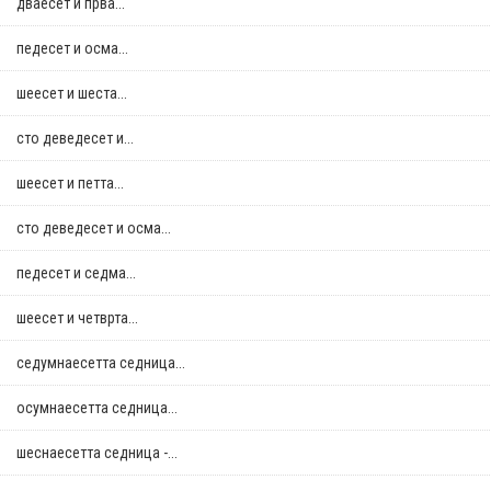
дваесет и прва...
педесет и осма...
шеесет и шеста...
сто деведесет и...
шеесет и петта...
сто деведесет и осма...
педесет и седма...
шеесет и четврта...
седумнаесетта седница...
осумнaесетта седница...
шеснаесетта седница -...