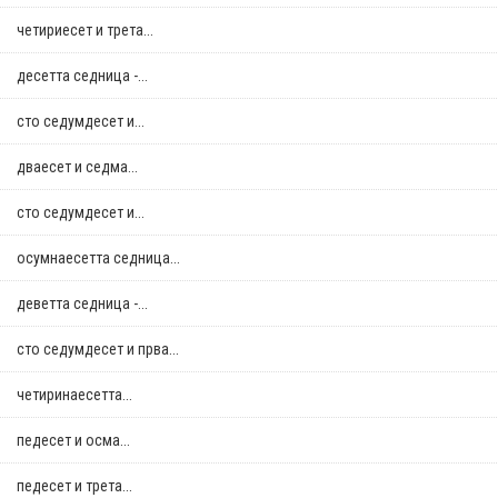
четириесет и трета...
десетта седница -...
сто седумдесет и...
дваесет и седма...
сто седумдесет и...
осумнaесетта седница...
деветта седница -...
сто седумдесет и прва...
четиринаесетта...
педесет и осма...
педесет и трета...