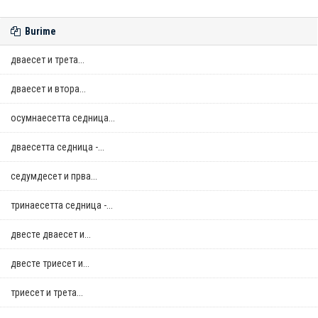
Burime
дваесет и трета...
дваесет и втора...
осумнaесетта седница...
дваесетта седница -...
седумдесет и прва...
тринаесетта седница -...
двестe дваесет и...
двестe триесет и...
триесет и трета...