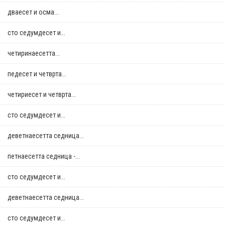
дваесет и осма...
сто седумдесет и...
четиринаесетта...
педесет и четврта...
четириесет и четврта...
сто седумдесет и...
деветнаесетта седница...
петнаесетта седница -...
сто седумдесет и...
деветнаесетта седница...
сто седумдесет и...