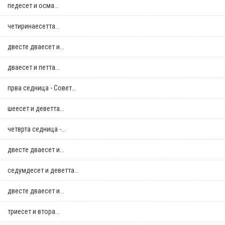
педесет и осма...
четиринаесетта...
двестe дваесет и...
дваесет и петта...
прва седница - Совет...
шеесет и деветта...
четврта седница -...
двестe дваесет и...
седумдесет и деветта...
двестe дваесет и...
триесет и втора...