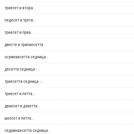
триесет и втора...
педесет и трета...
триесет и прва...
двестe и тринаесетта...
осумнaесетта седница...
десетта седница -...
триесетта седница -...
триесет и петта...
дваесет и деветта...
шеесет и петта...
седумнаесетта седница...