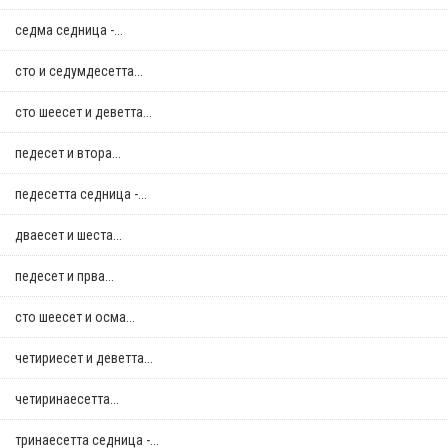
седма седница -...
сто и седумдесетта...
сто шеесет и деветта...
педесет и втора...
педесетта седница -...
дваесет и шеста...
педесет и прва...
сто шеесет и осма...
четириесет и деветта...
четиринаесетта...
тринаесетта седница -...