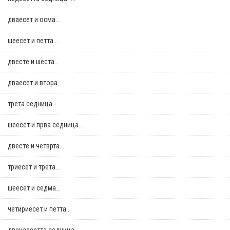
дваесет и осма...
шеесет и петта...
двестe и шеста...
дваесет и втора...
трета седница -...
шеесет и прва седница...
двестe и четврта...
триесет и трета...
шеесет и седма...
четириесет и петта...