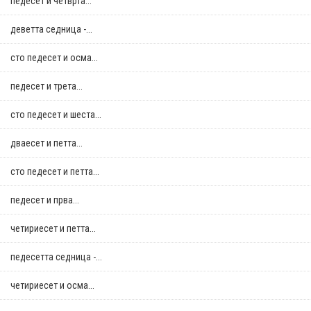
педесет и четврта...
деветта седница -...
сто педесет и осма...
педесет и трета...
сто педесет и шеста...
дваесет и петта...
сто педесет и петта...
педесет и прва...
четириесет и петта...
педесетта седница -...
четириесет и осма...