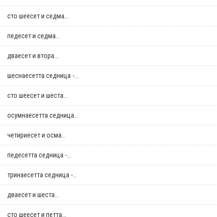
сто шеесет и седма...
педесет и седма...
дваесет и втора...
шеснаесетта седница -...
сто шеесет и шеста...
осумнaесетта седница...
четириесет и осма...
педесетта седница -...
тринаесетта седница -...
дваесет и шеста...
сто шеесет и петта...