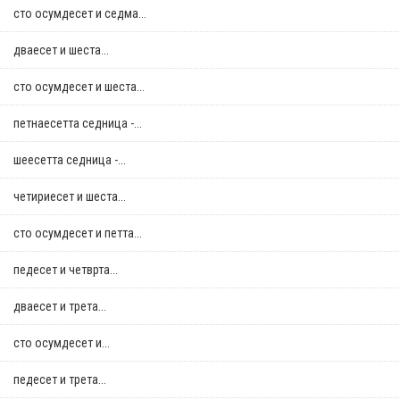
сто осумдесет и седма...
дваесет и шеста...
сто осумдесет и шеста...
петнаесетта седница -...
шеесетта седница -...
четириесет и шеста...
сто осумдесет и петта...
педесет и четврта...
дваесет и трета...
сто осумдесет и...
педесет и трета...