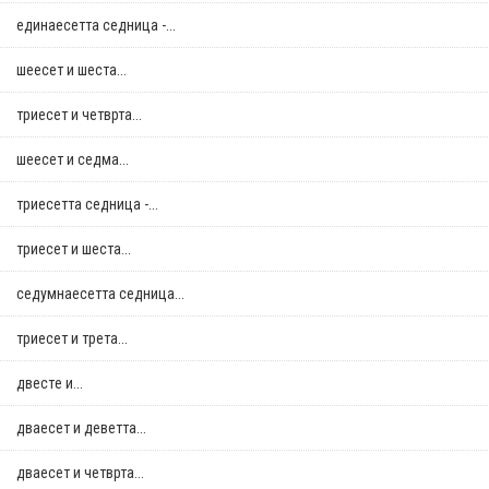
единаесетта седница -...
шеесет и шеста...
триесет и четврта...
шеесет и седма...
триесетта седница -...
триесет и шеста...
седумнаесетта седница...
триесет и трета...
двестe и...
дваесет и деветта...
дваесет и четврта...