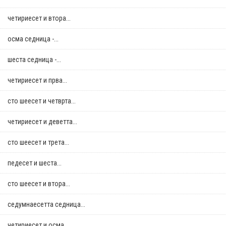
четириесет и втора...
осма седница -...
шеста седница -...
четириесет и прва...
сто шеесет и четврта...
четириесет и деветта...
сто шеесет и трета...
педесет и шеста...
сто шеесет и втора...
седумнаесетта седница...
четириесет и осма...