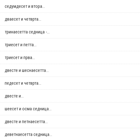
седумдесет и втора...
дваесет и четврта...
тринаесетта седница -...
триесет и петта...
триесет и прва...
двестe и шеснаесетта...
педесет и четврта...
двестe и...
шеесет и осма седница...
двестe и петнаесетта...
деветнаесетта седница...