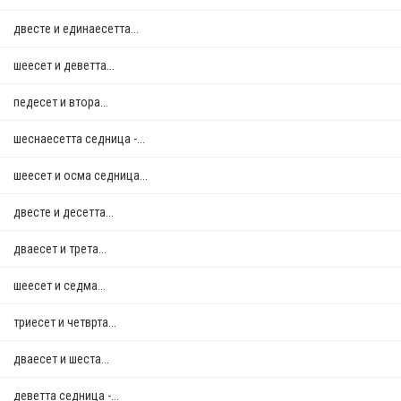
двестe и единаесетта...
шеесет и деветта...
педесет и втора...
шеснаесетта седница -...
шеесет и осма седница...
двестe и десетта...
дваесет и трета...
шеесет и седма...
триесет и четврта...
дваесет и шеста...
деветта седница -...