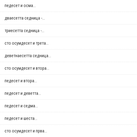
педесет и осма...
дваесетта седница -...
триесетта седница -...
сто осумдесет и трета...
деветнаесетта седница...
сто осумдесет и втора...
педесет и втора...
педесет и деветта...
педесет и седма...
педесет и шеста...
сто осумдесет и прва...