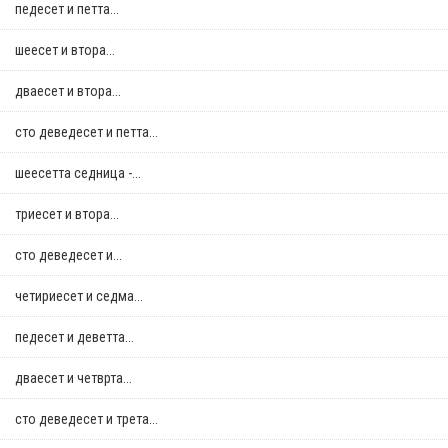
педесет и петта...
шеесет и втора...
дваесет и втора...
сто деведесет и петта...
шеесетта седница -...
триесет и втора...
сто деведесет и...
четириесет и седма...
педесет и деветта...
дваесет и четврта...
сто деведесет и трета...