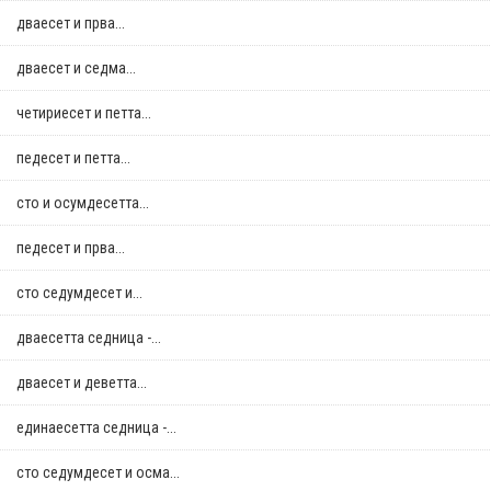
дваесет и прва...
дваесет и седма...
четириесет и петта...
педесет и петта...
сто и осумдесетта...
педесет и прва...
сто седумдесет и...
дваесетта седница -...
дваесет и деветта...
единаесетта седница -...
сто седумдесет и осма...