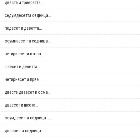
двестe и триесетта...
седумдесетта седница...
педесет и деветта...
осумнaесетта седница...
четириесет и втора...
шеесет и деветта...
четириесет и прва...
двестe дваесет и осма...
дваесет и шеста...
осумдесетта седница -...
дваесетта седница -...