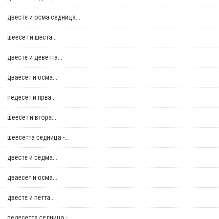
двестe и осма седница...
шеесет и шеста...
двестe и деветта...
дваесет и осма...
педесет и прва...
шеесет и втора...
шеесетта седница -...
двестe и седма...
дваесет и осма...
двестe и петта...
педесетта седница -...