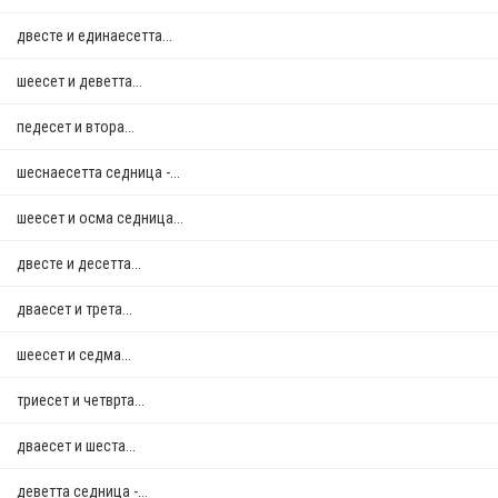
двестe и единаесетта...
шеесет и деветта...
педесет и втора...
шеснаесетта седница -...
шеесет и осма седница...
двестe и десетта...
дваесет и трета...
шеесет и седма...
триесет и четврта...
дваесет и шеста...
деветта седница -...