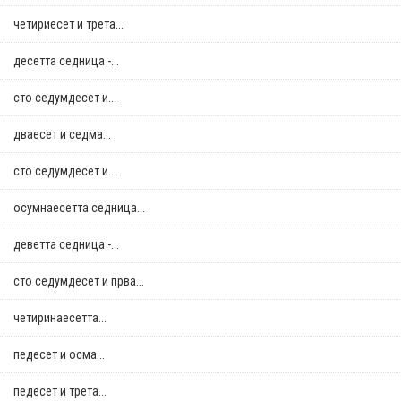
четириесет и трета...
десетта седница -...
сто седумдесет и...
дваесет и седма...
сто седумдесет и...
осумнaесетта седница...
деветта седница -...
сто седумдесет и прва...
четиринаесетта...
педесет и осма...
педесет и трета...