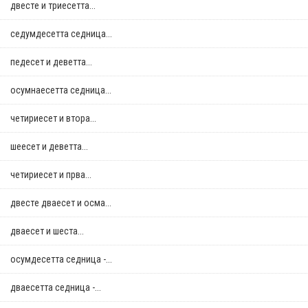
двестe и триесетта...
седумдесетта седница...
педесет и деветта...
осумнaесетта седница...
четириесет и втора...
шеесет и деветта...
четириесет и прва...
двестe дваесет и осма...
дваесет и шеста...
осумдесетта седница -...
дваесетта седница -...