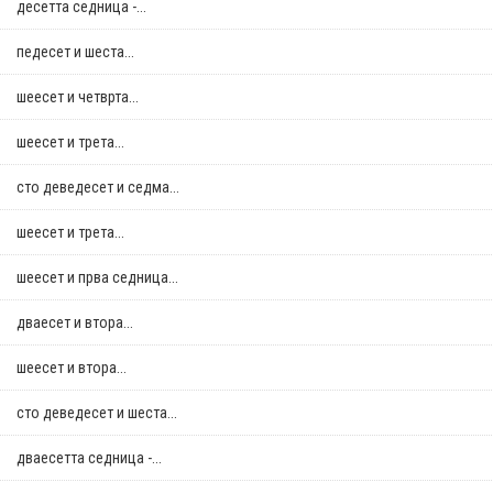
десетта седница -...
педесет и шеста...
шеесет и четврта...
шеесет и трета...
сто деведесет и седма...
шеесет и трета...
шеесет и прва седница...
дваесет и втора...
шеесет и втора...
сто деведесет и шеста...
дваесетта седница -...