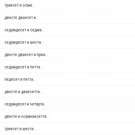
триесет и осма...
двестe дваесет и...
седумдесет и седма...
седумдесет и шеста...
двестe дваесет и прва...
седумдесет и петта...
педесет и петта...
двестe и дваесетта...
седумдесет и четврта...
двестe и осумнaесетта...
триесет и шеста...