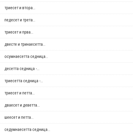
триесет и втора...
педесет и трета...
триесет и прва...
двестe и тринаесетта...
осумнaесетта седница...
десетта седница -...
триесетта седница -...
триесет и петта...
дваесет и деветта...
шеесет и петта...
седумнаесетта седница...