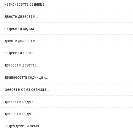
четириесетта седница...
двестe дваесет и...
педесет и седма...
двестe дваесет и...
педесет и шеста...
триесет и деветта...
дванаесетта седница -...
шеесет и осма седница...
триесет и седма...
триесет и седма...
седумдесет и осма...