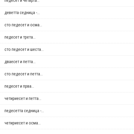
педесет и четврта...
деветта седница -...
сто педесет и осма...
педесет и трета...
сто педесет и шеста...
дваесет и петта...
сто педесет и петта...
педесет и прва...
четириесет и петта...
педесетта седница -...
четириесет и осма...