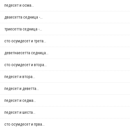
педесет и осма...
дваесетта седница -...
триесетта седница -...
сто осумдесет и трета...
деветнаесетта седница...
сто осумдесет и втора...
педесет и втора...
педесет и деветта...
педесет и седма...
педесет и шеста...
сто осумдесет и прва...