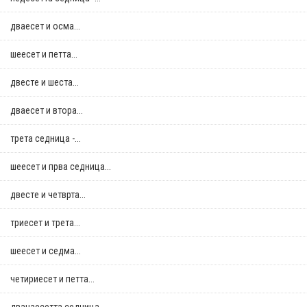
дваесет и осма...
шеесет и петта...
двестe и шеста...
дваесет и втора...
трета седница -...
шеесет и прва седница...
двестe и четврта...
триесет и трета...
шеесет и седма...
четириесет и петта...