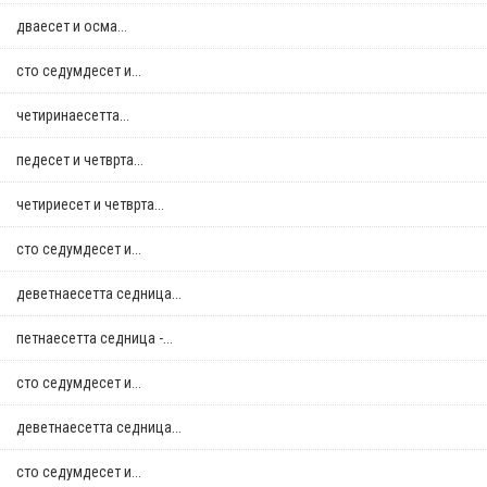
дваесет и осма...
сто седумдесет и...
четиринаесетта...
педесет и четврта...
четириесет и четврта...
сто седумдесет и...
деветнаесетта седница...
петнаесетта седница -...
сто седумдесет и...
деветнаесетта седница...
сто седумдесет и...