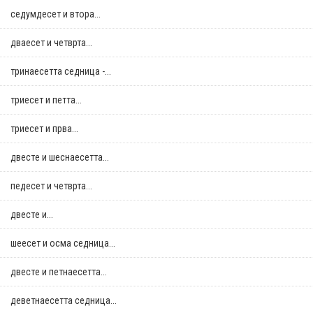
седумдесет и втора...
дваесет и четврта...
тринаесетта седница -...
триесет и петта...
триесет и прва...
двестe и шеснаесетта...
педесет и четврта...
двестe и...
шеесет и осма седница...
двестe и петнаесетта...
деветнаесетта седница...