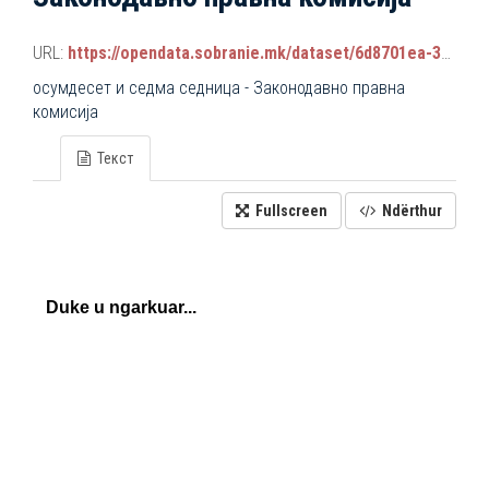
URL:
https://opendata.sobranie.mk/dataset/6d8701ea-3a42-465d-8f88-639bc6dc1a8e/resource/0c89528a-80e3-40ed-957c-627b867ae37d/download/komisiski_sednici.json
осумдесет и седма седница - Законодавно правна
комисија
Текст
Fullscreen
Ndërthur