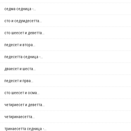
седма седница -...
сто и седумдесетта...
сто шеесет и деветта...
педесет и втора...
педесетта седница -...
дваесет и шеста...
педесет и прва...
сто шеесет и осма...
четириесет и деветта...
четиринаесетта...
тринаесетта седница -...