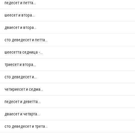
педесет и петта...
шеесет и втора...
дваесет и втора...
сто деведесет и петта...
шеесетта седница -...
триесет и втора...
сто деведесет и...
четириесет и седма...
педесет и деветта...
дваесет и четврта...
сто деведесет и трета...