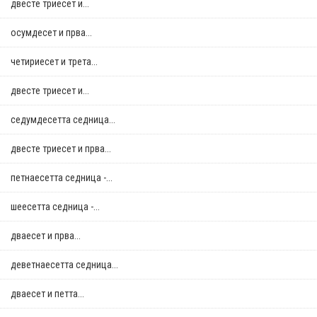
двестe триесет и...
осумдесет и прва...
четириесет и трета...
двестe триесет и...
седумдесетта седница...
двестe триесет и прва...
петнаесетта седница -...
шеесетта седница -...
дваесет и прва...
деветнаесетта седница...
дваесет и петта...