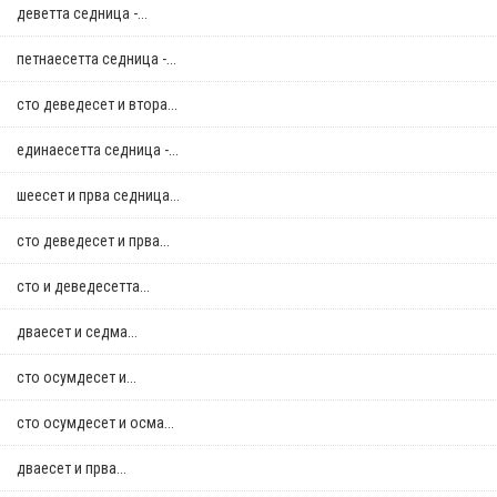
деветта седница -...
петнаесетта седница -...
сто деведесет и втора...
единаесетта седница -...
шеесет и прва седница...
сто деведесет и прва...
сто и деведесетта...
дваесет и седма...
сто осумдесет и...
сто осумдесет и осма...
дваесет и прва...