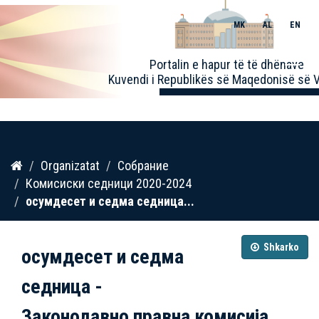
MK
AL
EN
Toggle
Portalin e hapur të të dhënave
naviga
Kuvendi i Republikës së Maqedonisë së V
Kalo
Organizatat
Собрание
te
Комисиски седници 2020-2024
përmbajtja
осумдесет и седма седница...
Shkarko
осумдесет и седма
седница -
Законодавно правна комисија