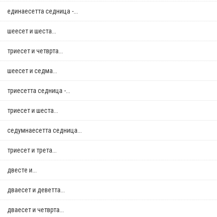
единаесетта седница -...
шеесет и шеста...
триесет и четврта...
шеесет и седма...
триесетта седница -...
триесет и шеста...
седумнаесетта седница...
триесет и трета...
двестe и...
дваесет и деветта...
дваесет и четврта...