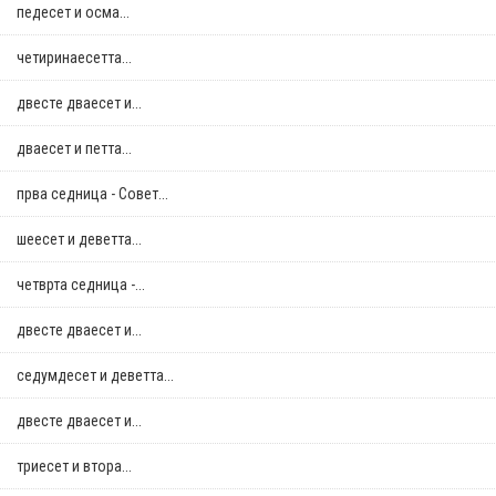
педесет и осма...
четиринаесетта...
двестe дваесет и...
дваесет и петта...
прва седница - Совет...
шеесет и деветта...
четврта седница -...
двестe дваесет и...
седумдесет и деветта...
двестe дваесет и...
триесет и втора...