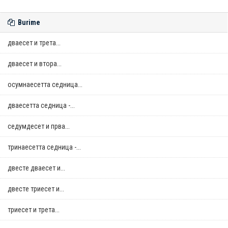
Burime
дваесет и трета...
дваесет и втора...
осумнaесетта седница...
дваесетта седница -...
седумдесет и прва...
тринаесетта седница -...
двестe дваесет и...
двестe триесет и...
триесет и трета...