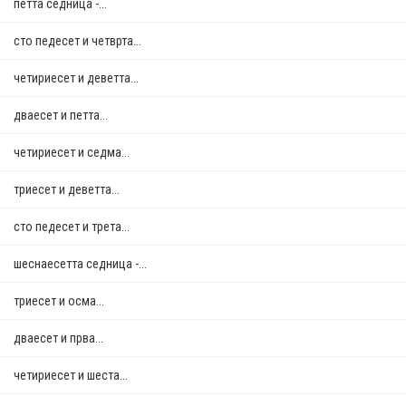
петта седница -...
сто педесет и четврта...
четириесет и деветта...
дваесет и петта...
четириесет и седма...
триесет и деветта...
сто педесет и трета...
шеснаесетта седница -...
триесет и осма...
дваесет и прва...
четириесет и шеста...