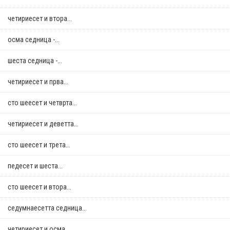
четириесет и втора...
осма седница -...
шеста седница -...
четириесет и прва...
сто шеесет и четврта...
четириесет и деветта...
сто шеесет и трета...
педесет и шеста...
сто шеесет и втора...
седумнаесетта седница...
четириесет и осма...