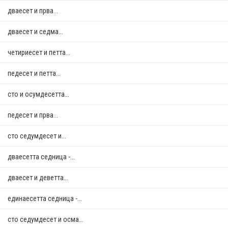
дваесет и прва...
дваесет и седма...
четириесет и петта...
педесет и петта...
сто и осумдесетта...
педесет и прва...
сто седумдесет и...
дваесетта седница -...
дваесет и деветта...
единаесетта седница -...
сто седумдесет и осма...