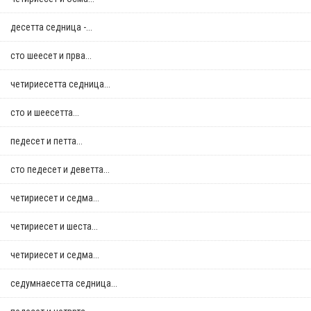
десетта седница -...
сто шеесет и прва...
четириесетта седница...
сто и шеесетта...
педесет и петта...
сто педесет и деветта...
четириесет и седма...
четириесет и шеста...
четириесет и седма...
седумнаесетта седница...