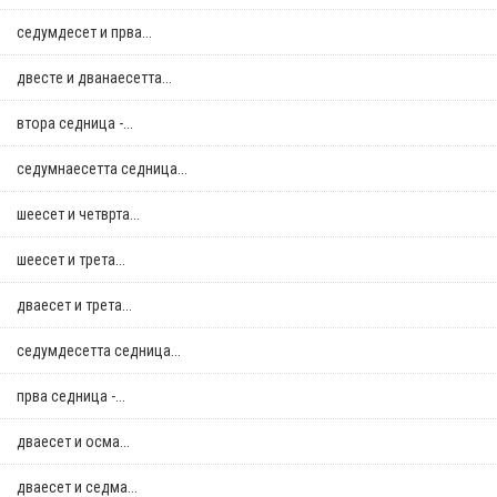
седумдесет и прва...
двестe и дванаесетта...
втора седница -...
седумнаесетта седница...
шеесет и четврта...
шеесет и трета...
дваесет и трета...
седумдесетта седница...
прва седница -...
дваесет и осма...
дваесет и седма...