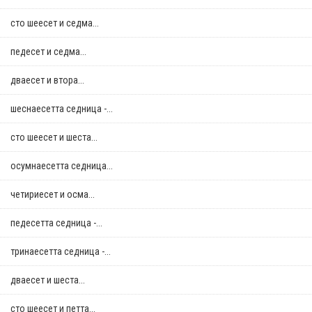
сто шеесет и седма...
педесет и седма...
дваесет и втора...
шеснаесетта седница -...
сто шеесет и шеста...
осумнaесетта седница...
четириесет и осма...
педесетта седница -...
тринаесетта седница -...
дваесет и шеста...
сто шеесет и петта...