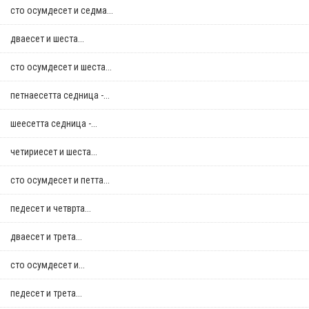
сто осумдесет и седма...
дваесет и шеста...
сто осумдесет и шеста...
петнаесетта седница -...
шеесетта седница -...
четириесет и шеста...
сто осумдесет и петта...
педесет и четврта...
дваесет и трета...
сто осумдесет и...
педесет и трета...