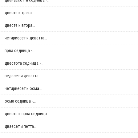
дванаесетта седница -...
двестe и трета...
двестe и втора...
четириесет и деветта...
прва седница -...
двестота седница -...
педесет и деветта...
четириесет и осма...
осма седница -...
двестe и прва седница...
дваесет и петта...