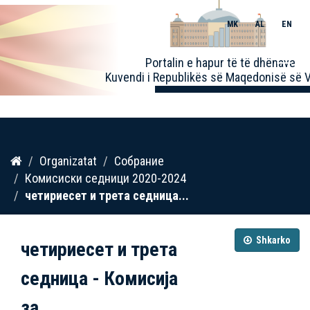
MK
AL
EN
Toggle
Portalin e hapur të të dhënave
naviga
Kuvendi i Republikës së Maqedonisë së V
Kalo
Organizatat
Собрание
te
Комисиски седници 2020-2024
përmbajtja
четириесет и трета седница...
Shkarko
четириесет и трета
седница - Комисија
за...