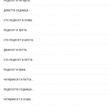
педесет и четврта...
деветта седница -...
сто педесет и осма...
педесет и трета...
сто педесет и шеста...
дваесет и петта...
сто педесет и петта...
педесет и прва...
четириесет и петта...
педесетта седница -...
четириесет и осма...