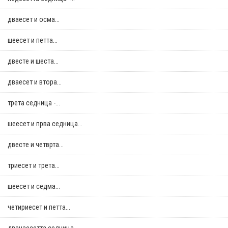
дваесет и осма...
шеесет и петта...
двестe и шеста...
дваесет и втора...
трета седница -...
шеесет и прва седница...
двестe и четврта...
триесет и трета...
шеесет и седма...
четириесет и петта...