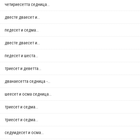
четириесетта седница...
двестe дваесет и...
педесет и седма...
двестe дваесет и...
педесет и шеста...
триесет и деветта...
дванаесетта седница -...
шеесет и осма седница...
триесет и седма...
триесет и седма...
седумдесет и осма...