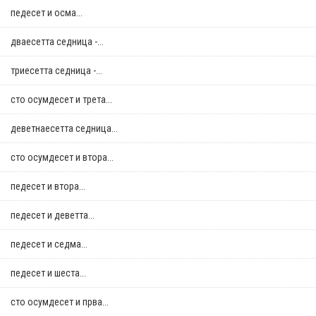
педесет и осма...
дваесетта седница -...
триесетта седница -...
сто осумдесет и трета...
деветнаесетта седница...
сто осумдесет и втора...
педесет и втора...
педесет и деветта...
педесет и седма...
педесет и шеста...
сто осумдесет и прва...