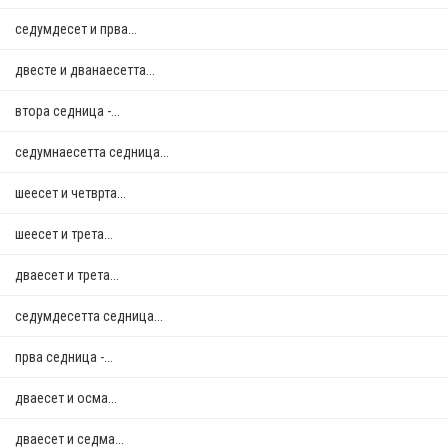
седумдесет и прва...
двестe и дванаесетта...
втора седница -...
седумнаесетта седница...
шеесет и четврта...
шеесет и трета...
дваесет и трета...
седумдесетта седница...
прва седница -...
дваесет и осма...
дваесет и седма...