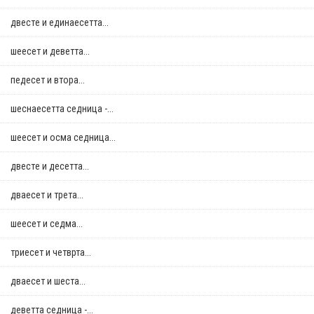
двестe и единаесетта...
шеесет и деветта...
педесет и втора...
шеснаесетта седница -...
шеесет и осма седница...
двестe и десетта...
дваесет и трета...
шеесет и седма...
триесет и четврта...
дваесет и шеста...
деветта седница -...