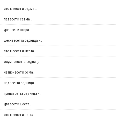
сто шеесет и седма...
педесет и седма...
дваесет и втора...
шеснаесетта седница -...
сто шеесет и шеста...
осумнaесетта седница...
четириесет и осма...
педесетта седница -...
тринаесетта седница -...
дваесет и шеста...
сто шеесет и петта...