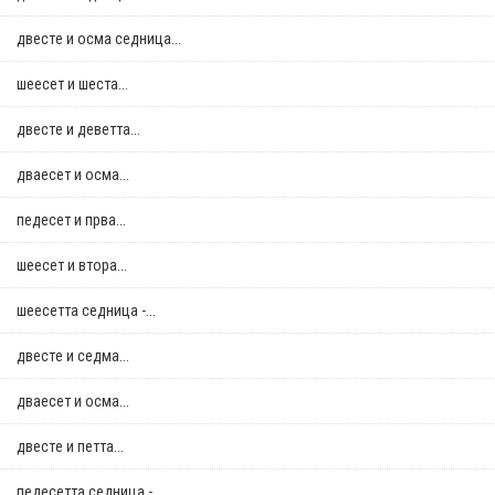
двестe и осма седница...
шеесет и шеста...
двестe и деветта...
дваесет и осма...
педесет и прва...
шеесет и втора...
шеесетта седница -...
двестe и седма...
дваесет и осма...
двестe и петта...
педесетта седница -...