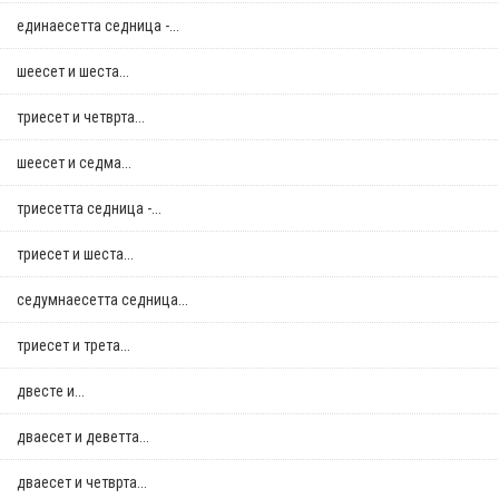
единаесетта седница -...
шеесет и шеста...
триесет и четврта...
шеесет и седма...
триесетта седница -...
триесет и шеста...
седумнаесетта седница...
триесет и трета...
двестe и...
дваесет и деветта...
дваесет и четврта...