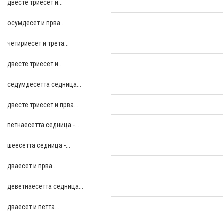
двестe триесет и...
осумдесет и прва...
четириесет и трета...
двестe триесет и...
седумдесетта седница...
двестe триесет и прва...
петнаесетта седница -...
шеесетта седница -...
дваесет и прва...
деветнаесетта седница...
дваесет и петта...