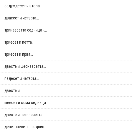
седумдесет и втора...
дваесет и четврта...
тринаесетта седница -...
триесет и петта...
триесет и прва...
двестe и шеснаесетта...
педесет и четврта...
двестe и...
шеесет и осма седница...
двестe и петнаесетта...
деветнаесетта седница...