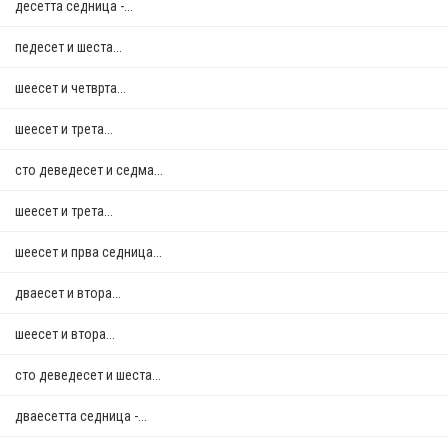
десетта седница -...
педесет и шеста...
шеесет и четврта...
шеесет и трета...
сто деведесет и седма...
шеесет и трета...
шеесет и прва седница...
дваесет и втора...
шеесет и втора...
сто деведесет и шеста...
дваесетта седница -...