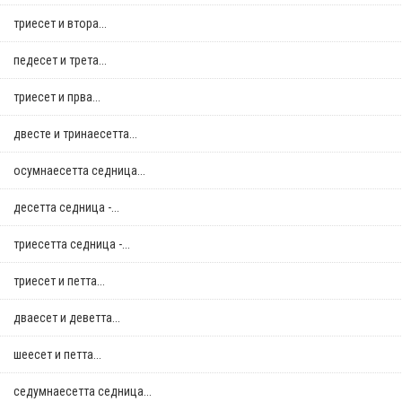
триесет и втора...
педесет и трета...
триесет и прва...
двестe и тринаесетта...
осумнaесетта седница...
десетта седница -...
триесетта седница -...
триесет и петта...
дваесет и деветта...
шеесет и петта...
седумнаесетта седница...