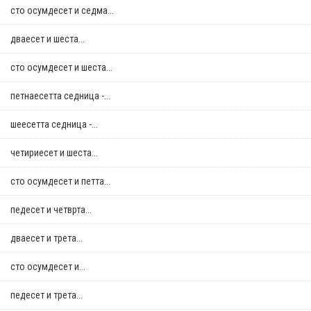
сто осумдесет и седма...
дваесет и шеста...
сто осумдесет и шеста...
петнаесетта седница -...
шеесетта седница -...
четириесет и шеста...
сто осумдесет и петта...
педесет и четврта...
дваесет и трета...
сто осумдесет и...
педесет и трета...