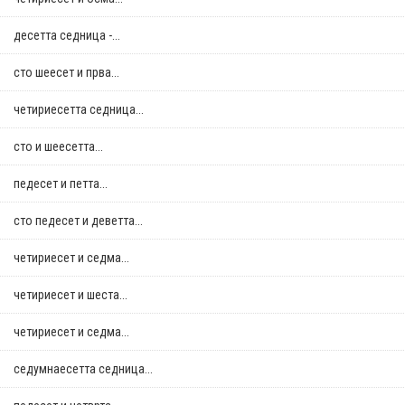
десетта седница -...
сто шеесет и прва...
четириесетта седница...
сто и шеесетта...
педесет и петта...
сто педесет и деветта...
четириесет и седма...
четириесет и шеста...
четириесет и седма...
седумнаесетта седница...