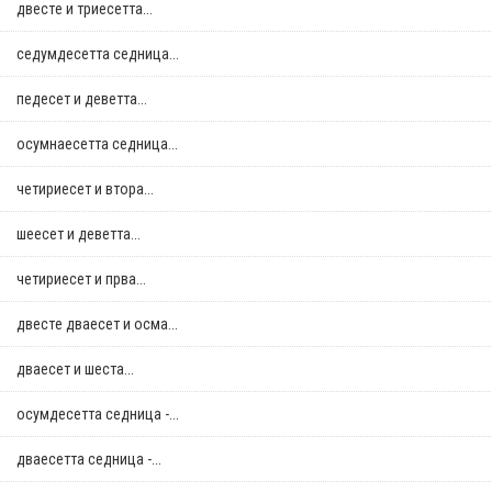
двестe и триесетта...
седумдесетта седница...
педесет и деветта...
осумнaесетта седница...
четириесет и втора...
шеесет и деветта...
четириесет и прва...
двестe дваесет и осма...
дваесет и шеста...
осумдесетта седница -...
дваесетта седница -...