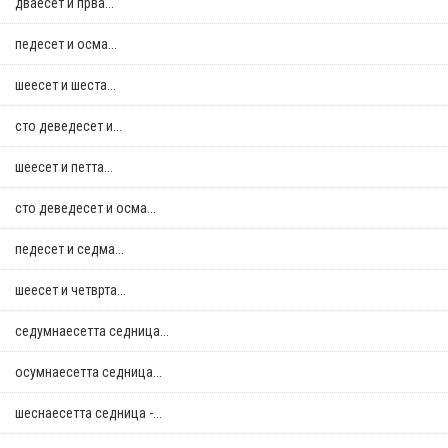
дваесет и прва...
педесет и осма...
шеесет и шеста...
сто деведесет и...
шеесет и петта...
сто деведесет и осма...
педесет и седма...
шеесет и четврта...
седумнаесетта седница...
осумнaесетта седница...
шеснаесетта седница -...