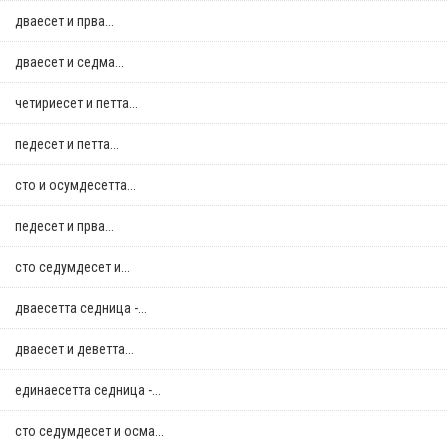
дваесет и прва...
дваесет и седма...
четириесет и петта...
педесет и петта...
сто и осумдесетта...
педесет и прва...
сто седумдесет и...
дваесетта седница -...
дваесет и деветта...
единаесетта седница -...
сто седумдесет и осма...