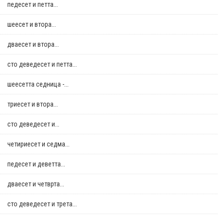
педесет и петта...
шеесет и втора...
дваесет и втора...
сто деведесет и петта...
шеесетта седница -...
триесет и втора...
сто деведесет и...
четириесет и седма...
педесет и деветта...
дваесет и четврта...
сто деведесет и трета...