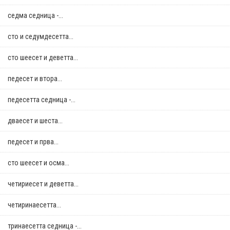
седма седница -...
сто и седумдесетта...
сто шеесет и деветта...
педесет и втора...
педесетта седница -...
дваесет и шеста...
педесет и прва...
сто шеесет и осма...
четириесет и деветта...
четиринаесетта...
тринаесетта седница -...