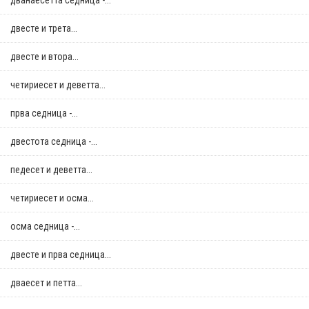
дванаесетта седница -...
двестe и трета...
двестe и втора...
четириесет и деветта...
прва седница -...
двестота седница -...
педесет и деветта...
четириесет и осма...
осма седница -...
двестe и прва седница...
дваесет и петта...