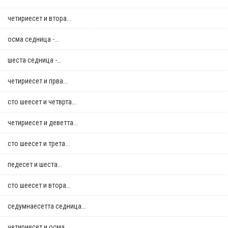
четириесет и втора...
осма седница -...
шеста седница -...
четириесет и прва...
сто шеесет и четврта...
четириесет и деветта...
сто шеесет и трета...
педесет и шеста...
сто шеесет и втора...
седумнаесетта седница...
четириесет и осма...