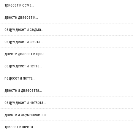
триесет и осма...
двестe дваесет и...
седумдесет и седма...
седумдесет и шеста...
двестe дваесет и прва...
седумдесет и петта...
педесет и петта...
двестe и дваесетта...
седумдесет и четврта...
двестe и осумнaесетта...
триесет и шеста...