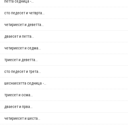
петта седница -...
сто педесет и четврта...
четириесет и деветта...
дваесет и петта...
четириесет и седма...
триесет и деветта...
сто педесет и трета...
шеснаесетта седница -...
триесет и осма...
дваесет и прва...
четириесет и шеста...