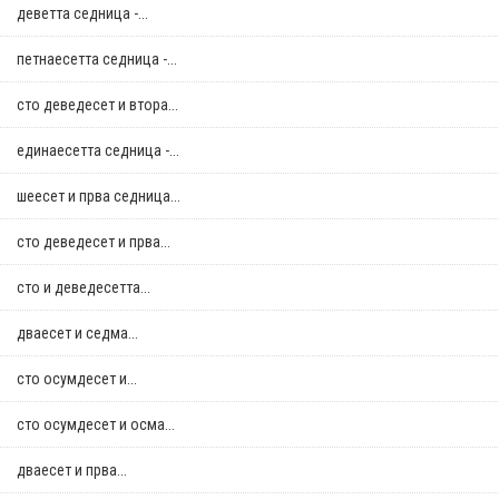
деветта седница -...
петнаесетта седница -...
сто деведесет и втора...
единаесетта седница -...
шеесет и прва седница...
сто деведесет и прва...
сто и деведесетта...
дваесет и седма...
сто осумдесет и...
сто осумдесет и осма...
дваесет и прва...