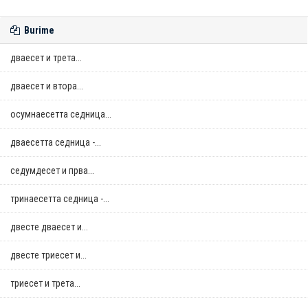
Burime
дваесет и трета...
дваесет и втора...
осумнaесетта седница...
дваесетта седница -...
седумдесет и прва...
тринаесетта седница -...
двестe дваесет и...
двестe триесет и...
триесет и трета...