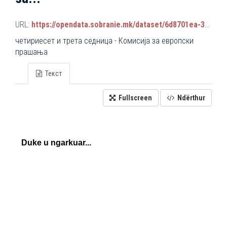
URL:
https://opendata.sobranie.mk/dataset/6d8701ea-3a42-465d-8f88-639bc6dc1a8e/resource/bda4aa88-e4de-4451-8617-a1076e6c7f8e/download/komisiski_sednici.json
четириесет и трета седница - Комисија за европски
прашања
Текст
Fullscreen
Ndërthur