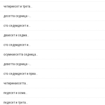
четириесет и трета...
десетта седница -...
сто седумдесет и...
дваесет и седма...
сто седумдесет и...
осумнaесетта седница...
деветта седница -...
сто седумдесет и прва...
четиринаесетта...
педесет и осма...
педесет и трета...