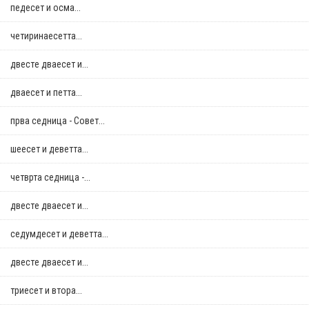
педесет и осма...
четиринаесетта...
двестe дваесет и...
дваесет и петта...
прва седница - Совет...
шеесет и деветта...
четврта седница -...
двестe дваесет и...
седумдесет и деветта...
двестe дваесет и...
триесет и втора...