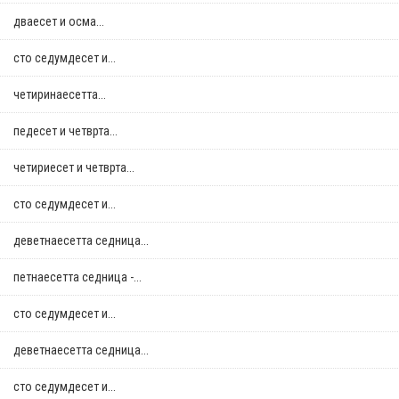
дваесет и осма...
сто седумдесет и...
четиринаесетта...
педесет и четврта...
четириесет и четврта...
сто седумдесет и...
деветнаесетта седница...
петнаесетта седница -...
сто седумдесет и...
деветнаесетта седница...
сто седумдесет и...