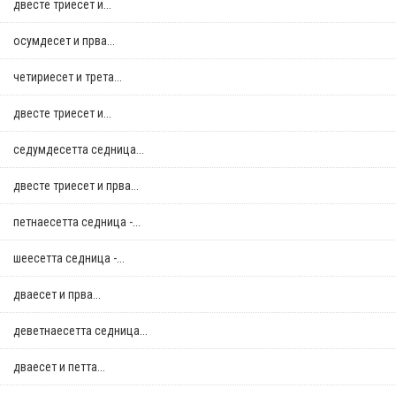
двестe триесет и...
осумдесет и прва...
четириесет и трета...
двестe триесет и...
седумдесетта седница...
двестe триесет и прва...
петнаесетта седница -...
шеесетта седница -...
дваесет и прва...
деветнаесетта седница...
дваесет и петта...