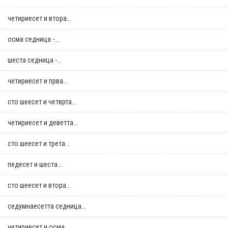
четириесет и втора...
осма седница -...
шеста седница -...
четириесет и прва...
сто шеесет и четврта...
четириесет и деветта...
сто шеесет и трета...
педесет и шеста...
сто шеесет и втора...
седумнаесетта седница...
четириесет и осма...