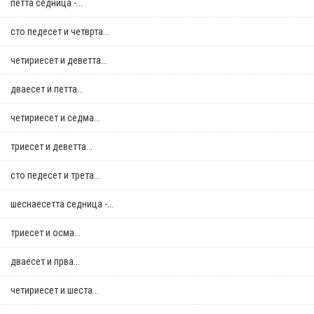
петта седница -...
сто педесет и четврта...
четириесет и деветта...
дваесет и петта...
четириесет и седма...
триесет и деветта...
сто педесет и трета...
шеснаесетта седница -...
триесет и осма...
дваесет и прва...
четириесет и шеста...