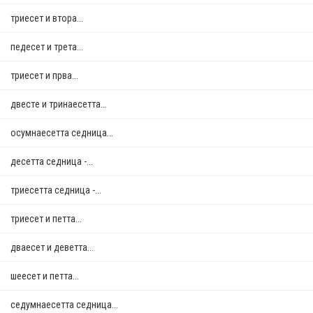
триесет и втора...
педесет и трета...
триесет и прва...
двестe и тринаесетта...
осумнaесетта седница...
десетта седница -...
триесетта седница -...
триесет и петта...
дваесет и деветта...
шеесет и петта...
седумнаесетта седница...