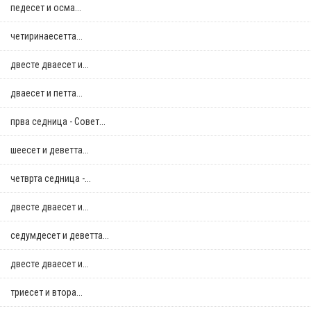
педесет и осма...
четиринаесетта...
двестe дваесет и...
дваесет и петта...
прва седница - Совет...
шеесет и деветта...
четврта седница -...
двестe дваесет и...
седумдесет и деветта...
двестe дваесет и...
триесет и втора...