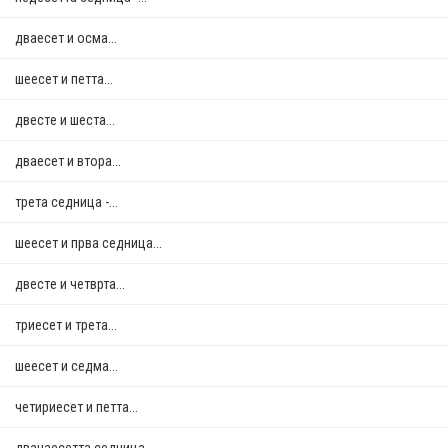
дваесет и осма...
шеесет и петта...
двестe и шеста...
дваесет и втора...
трета седница -...
шеесет и прва седница...
двестe и четврта...
триесет и трета...
шеесет и седма...
четириесет и петта...