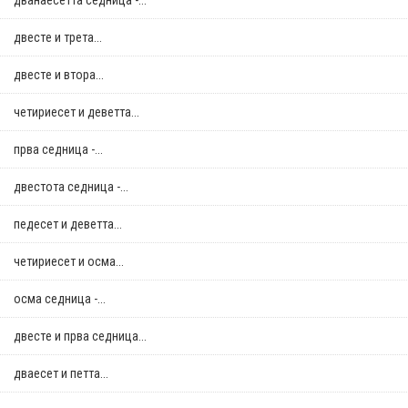
дванаесетта седница -...
двестe и трета...
двестe и втора...
четириесет и деветта...
прва седница -...
двестота седница -...
педесет и деветта...
четириесет и осма...
осма седница -...
двестe и прва седница...
дваесет и петта...