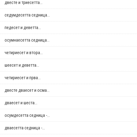
двестe и триесетта...
седумдесетта седница...
педесет и деветта...
осумнaесетта седница...
четириесет и втора...
шеесет и деветта...
четириесет и прва...
двестe дваесет и осма...
дваесет и шеста...
осумдесетта седница -...
дваесетта седница -...