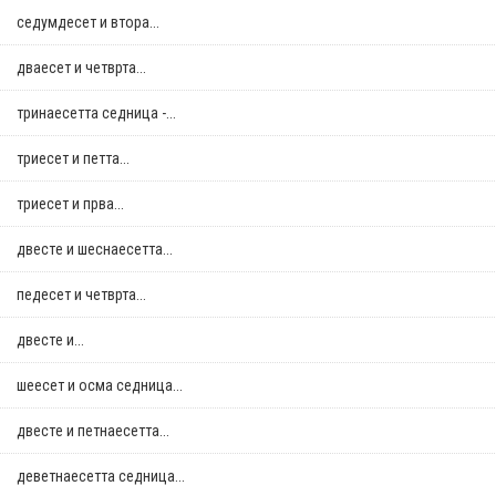
седумдесет и втора...
дваесет и четврта...
тринаесетта седница -...
триесет и петта...
триесет и прва...
двестe и шеснаесетта...
педесет и четврта...
двестe и...
шеесет и осма седница...
двестe и петнаесетта...
деветнаесетта седница...