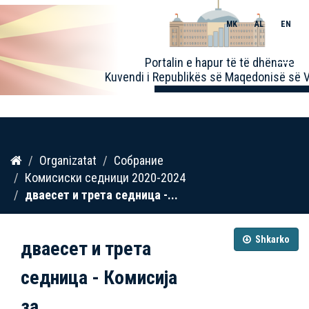
MK
AL
EN
Toggle
Portalin e hapur të të dhënave
naviga
Kuvendi i Republikës së Maqedonisë së V
Kalo
Organizatat
Собрание
te
Комисиски седници 2020-2024
përmbajtja
дваесет и трета седница -...
Shkarko
дваесет и трета
седница - Комисија
за...