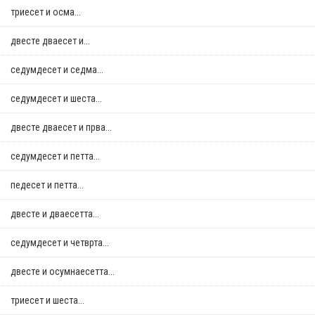
триесет и осма...
двестe дваесет и...
седумдесет и седма...
седумдесет и шеста...
двестe дваесет и прва...
седумдесет и петта...
педесет и петта...
двестe и дваесетта...
седумдесет и четврта...
двестe и осумнaесетта...
триесет и шеста...