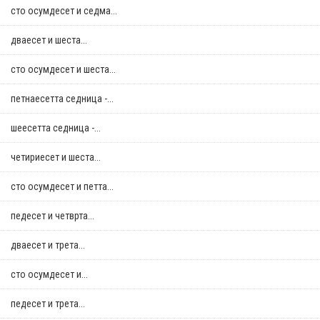
сто осумдесет и седма...
дваесет и шеста...
сто осумдесет и шеста...
петнаесетта седница -...
шеесетта седница -...
четириесет и шеста...
сто осумдесет и петта...
педесет и четврта...
дваесет и трета...
сто осумдесет и...
педесет и трета...