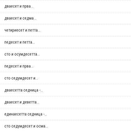
дваесет и прва...
дваесет и седма...
четириесет и петта...
педесет и петта...
сто и осумдесетта...
педесет и прва...
сто седумдесет и...
дваесетта седница -...
дваесет и деветта...
единаесетта седница -...
сто седумдесет и осма...