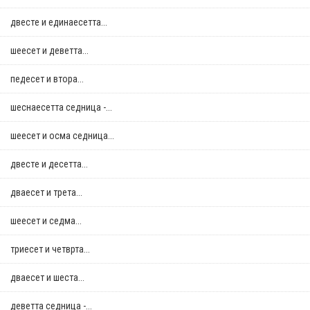
двестe и единаесетта...
шеесет и деветта...
педесет и втора...
шеснаесетта седница -...
шеесет и осма седница...
двестe и десетта...
дваесет и трета...
шеесет и седма...
триесет и четврта...
дваесет и шеста...
деветта седница -...