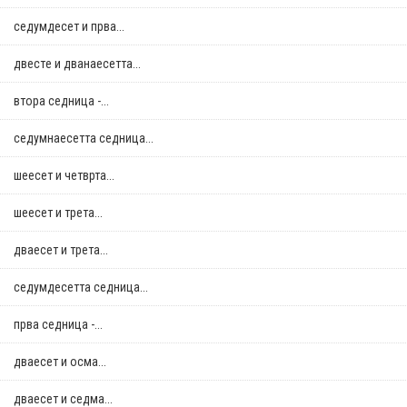
седумдесет и прва...
двестe и дванаесетта...
втора седница -...
седумнаесетта седница...
шеесет и четврта...
шеесет и трета...
дваесет и трета...
седумдесетта седница...
прва седница -...
дваесет и осма...
дваесет и седма...