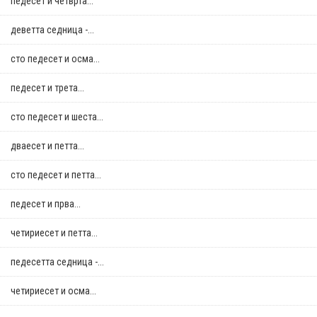
педесет и четврта...
деветта седница -...
сто педесет и осма...
педесет и трета...
сто педесет и шеста...
дваесет и петта...
сто педесет и петта...
педесет и прва...
четириесет и петта...
педесетта седница -...
четириесет и осма...