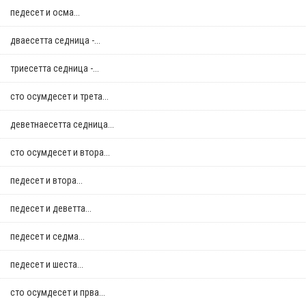
педесет и осма...
дваесетта седница -...
триесетта седница -...
сто осумдесет и трета...
деветнаесетта седница...
сто осумдесет и втора...
педесет и втора...
педесет и деветта...
педесет и седма...
педесет и шеста...
сто осумдесет и прва...