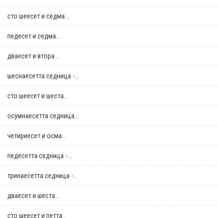
сто шеесет и седма...
педесет и седма...
дваесет и втора...
шеснаесетта седница -...
сто шеесет и шеста...
осумнaесетта седница...
четириесет и осма...
педесетта седница -...
тринаесетта седница -...
дваесет и шеста...
сто шеесет и петта...