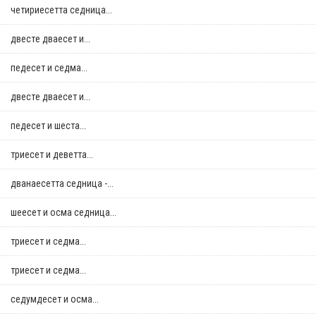
четириесетта седница...
двестe дваесет и...
педесет и седма...
двестe дваесет и...
педесет и шеста...
триесет и деветта...
дванаесетта седница -...
шеесет и осма седница...
триесет и седма...
триесет и седма...
седумдесет и осма...