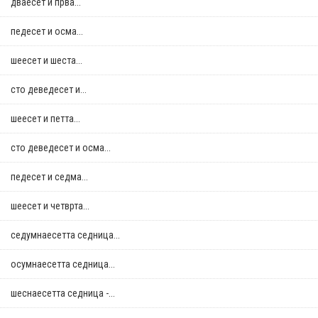
дваесет и прва...
педесет и осма...
шеесет и шеста...
сто деведесет и...
шеесет и петта...
сто деведесет и осма...
педесет и седма...
шеесет и четврта...
седумнаесетта седница...
осумнaесетта седница...
шеснаесетта седница -...