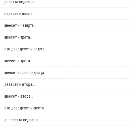
десетта седница -...
педесет и шеста...
шеесет и четврта...
шеесет и трета...
сто деведесет и седма...
шеесет и трета...
шеесет и прва седница...
дваесет и втора...
шеесет и втора...
сто деведесет и шеста...
дваесетта седница -...