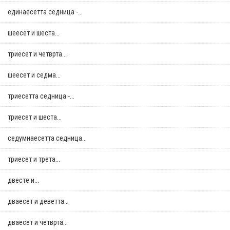
единаесетта седница -...
шеесет и шеста...
триесет и четврта...
шеесет и седма...
триесетта седница -...
триесет и шеста...
седумнаесетта седница...
триесет и трета...
двестe и...
дваесет и деветта...
дваесет и четврта...