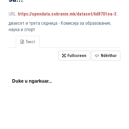
URL:
https://opendata.sobranie.mk/dataset/6d8701ea-3a42-465d-8f88-639bc6dc1a8e/resource/8edcbd19-5752-425a-b6b2-4558f3af9ecd/download/komisiski_sednici.json
дваесет и трета седница - Комисија за образование,
наука и спорт
Текст
Fullscreen
Ndërthur