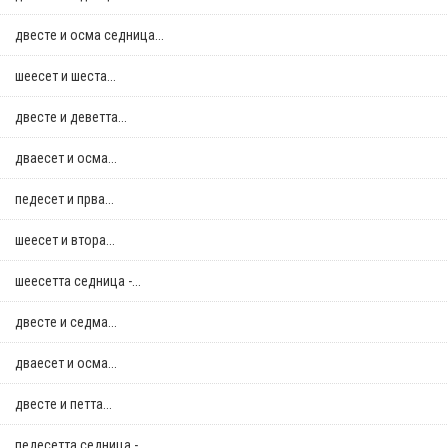
двестe и осма седница...
шеесет и шеста...
двестe и деветта...
дваесет и осма...
педесет и прва...
шеесет и втора...
шеесетта седница -...
двестe и седма...
дваесет и осма...
двестe и петта...
педесетта седница -...