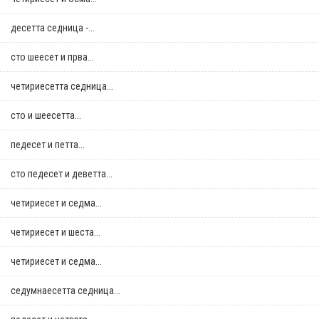
десетта седница -...
сто шеесет и прва...
четириесетта седница...
сто и шеесетта...
педесет и петта...
сто педесет и деветта...
четириесет и седма...
четириесет и шеста...
четириесет и седма...
седумнаесетта седница...