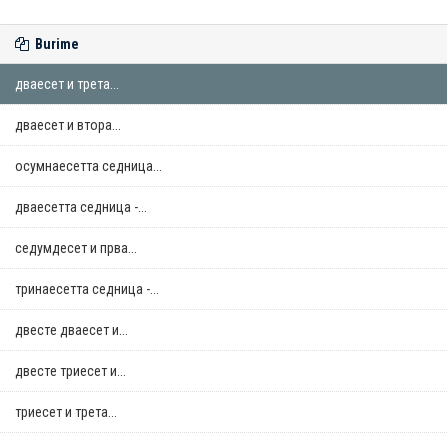
Burime
дваесет и трета...
дваесет и втора...
осумнaесетта седница...
дваесетта седница -...
седумдесет и прва...
тринаесетта седница -...
двестe дваесет и...
двестe триесет и...
триесет и трета...