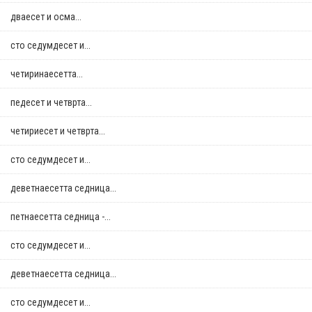
дваесет и осма...
сто седумдесет и...
четиринаесетта...
педесет и четврта...
четириесет и четврта...
сто седумдесет и...
деветнаесетта седница...
петнаесетта седница -...
сто седумдесет и...
деветнаесетта седница...
сто седумдесет и...