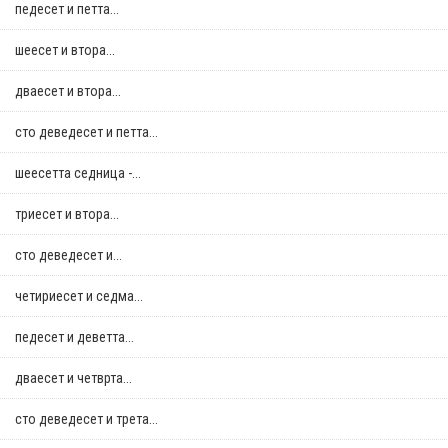
педесет и петта...
шеесет и втора...
дваесет и втора...
сто деведесет и петта...
шеесетта седница -...
триесет и втора...
сто деведесет и...
четириесет и седма...
педесет и деветта...
дваесет и четврта...
сто деведесет и трета...