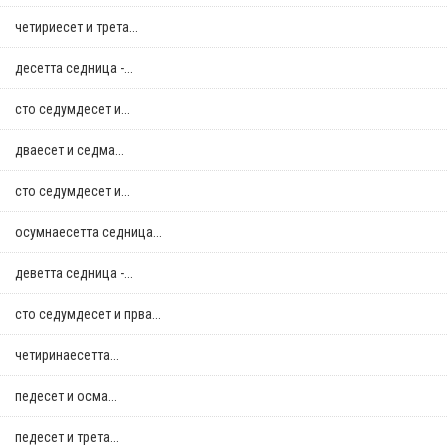
четириесет и трета...
десетта седница -...
сто седумдесет и...
дваесет и седма...
сто седумдесет и...
осумнaесетта седница...
деветта седница -...
сто седумдесет и прва...
четиринаесетта...
педесет и осма...
педесет и трета...