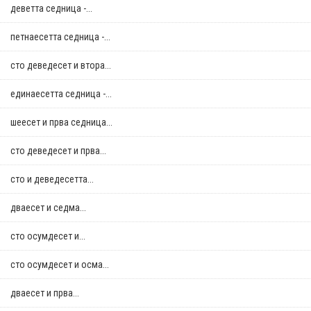
деветта седница -...
петнаесетта седница -...
сто деведесет и втора...
единаесетта седница -...
шеесет и прва седница...
сто деведесет и прва...
сто и деведесетта...
дваесет и седма...
сто осумдесет и...
сто осумдесет и осма...
дваесет и прва...