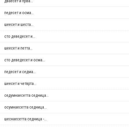
дваесет и прва...
педесет и осма...
шеесет и шеста...
сто деведесет и...
шеесет и петта...
сто деведесет и осма...
педесет и седма...
шеесет и четврта...
седумнаесетта седница...
осумнaесетта седница...
шеснаесетта седница -...