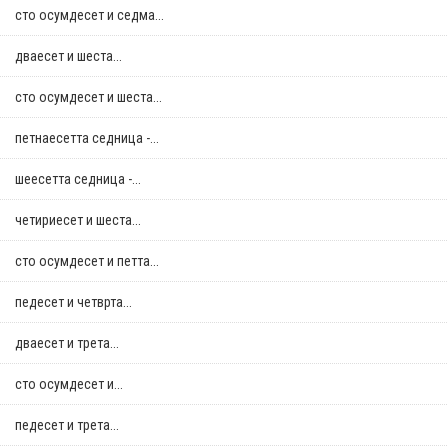
сто осумдесет и седма...
дваесет и шеста...
сто осумдесет и шеста...
петнаесетта седница -...
шеесетта седница -...
четириесет и шеста...
сто осумдесет и петта...
педесет и четврта...
дваесет и трета...
сто осумдесет и...
педесет и трета...