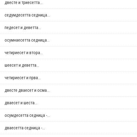
двестe и триесетта...
седумдесетта седница...
педесет и деветта...
осумнaесетта седница...
четириесет и втора...
шеесет и деветта...
четириесет и прва...
двестe дваесет и осма...
дваесет и шеста...
осумдесетта седница -...
дваесетта седница -...