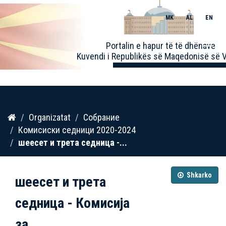
MK
AL
EN
Toggle
Portalin e hapur të të dhënave
naviga
Kuvendi i Republikës së Maqedonisë së V
Kalo
Organizatat
Собрание
te
Комисиски седници 2020-2024
përmbajtja
шеесет и трета седница -...
Shkarko
шеесет и трета
седница - Комисија
за...