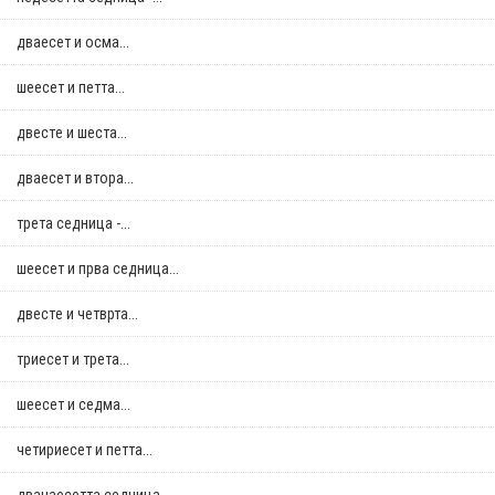
дваесет и осма...
шеесет и петта...
двестe и шеста...
дваесет и втора...
трета седница -...
шеесет и прва седница...
двестe и четврта...
триесет и трета...
шеесет и седма...
четириесет и петта...