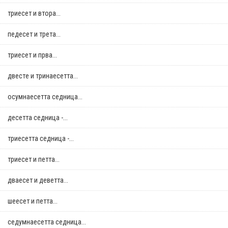
триесет и втора...
педесет и трета...
триесет и прва...
двестe и тринаесетта...
осумнaесетта седница...
десетта седница -...
триесетта седница -...
триесет и петта...
дваесет и деветта...
шеесет и петта...
седумнаесетта седница...