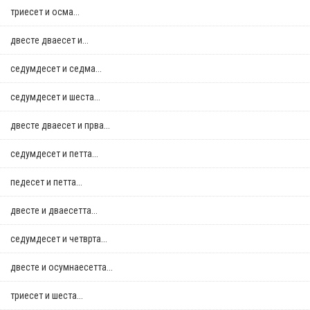
триесет и осма...
двестe дваесет и...
седумдесет и седма...
седумдесет и шеста...
двестe дваесет и прва...
седумдесет и петта...
педесет и петта...
двестe и дваесетта...
седумдесет и четврта...
двестe и осумнaесетта...
триесет и шеста...