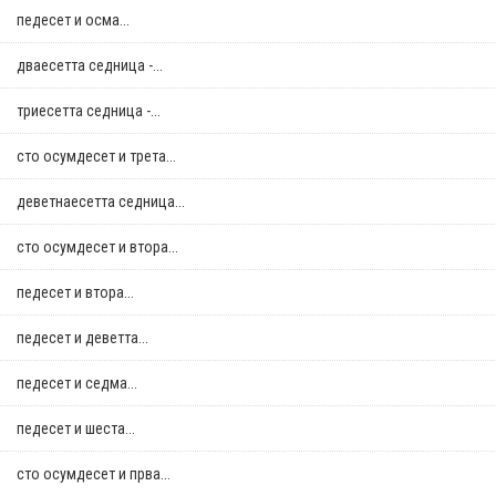
педесет и осма...
дваесетта седница -...
триесетта седница -...
сто осумдесет и трета...
деветнаесетта седница...
сто осумдесет и втора...
педесет и втора...
педесет и деветта...
педесет и седма...
педесет и шеста...
сто осумдесет и прва...