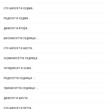
сто шеесет и седма...
педесет и седма...
дваесет и втора...
шеснаесетта седница -...
сто шеесет и шеста...
осумнaесетта седница...
четириесет и осма...
педесетта седница -...
тринаесетта седница -...
дваесет и шеста...
сто шеесет и петта...