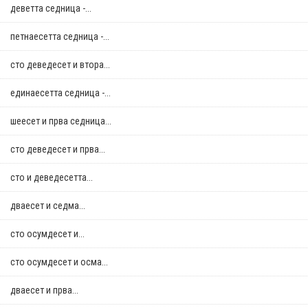
деветта седница -...
петнаесетта седница -...
сто деведесет и втора...
единаесетта седница -...
шеесет и прва седница...
сто деведесет и прва...
сто и деведесетта...
дваесет и седма...
сто осумдесет и...
сто осумдесет и осма...
дваесет и прва...