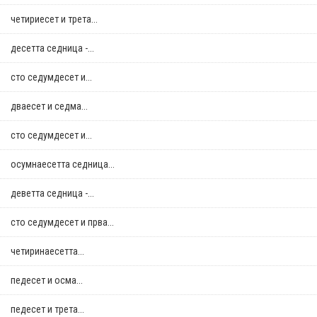
четириесет и трета...
десетта седница -...
сто седумдесет и...
дваесет и седма...
сто седумдесет и...
осумнaесетта седница...
деветта седница -...
сто седумдесет и прва...
четиринаесетта...
педесет и осма...
педесет и трета...