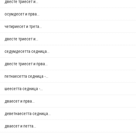
двестe триесет и...
осумдесет и прва...
четириесет и трета...
двестe триесет и...
седумдесетта седница...
двестe триесет и прва...
петнаесетта седница -...
шеесетта седница -...
дваесет и прва...
деветнаесетта седница...
дваесет и петта...