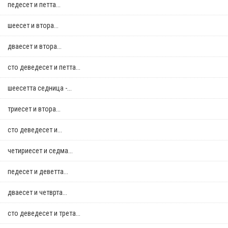
педесет и петта...
шеесет и втора...
дваесет и втора...
сто деведесет и петта...
шеесетта седница -...
триесет и втора...
сто деведесет и...
четириесет и седма...
педесет и деветта...
дваесет и четврта...
сто деведесет и трета...