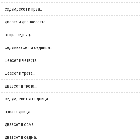
седумдесет и прва...
двестe и дванаесетта...
втора седница -...
седумнаесетта седница...
шеесет и четврта...
шеесет и трета...
дваесет и трета...
седумдесетта седница...
прва седница -...
дваесет и осма...
дваесет и седма...