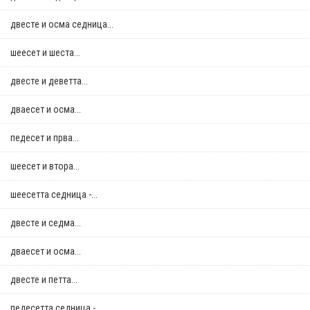
двестe и осма седница...
шеесет и шеста...
двестe и деветта...
дваесет и осма...
педесет и прва...
шеесет и втора...
шеесетта седница -...
двестe и седма...
дваесет и осма...
двестe и петта...
педесетта седница -...