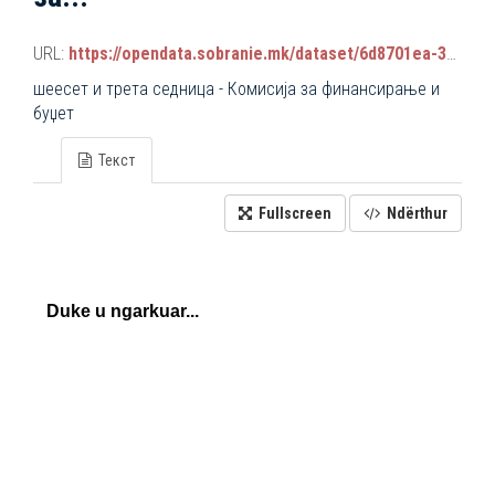
URL:
https://opendata.sobranie.mk/dataset/6d8701ea-3a42-465d-8f88-639bc6dc1a8e/resource/0147df20-deb2-4d5a-8132-cafa2433f365/download/komisiski_sednici.json
шеесет и трета седница - Комисија за финансирање и
буџет
Текст
Fullscreen
Ndërthur