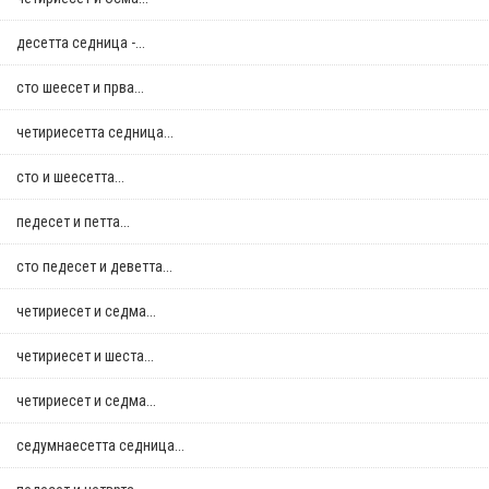
десетта седница -...
сто шеесет и прва...
четириесетта седница...
сто и шеесетта...
педесет и петта...
сто педесет и деветта...
четириесет и седма...
четириесет и шеста...
четириесет и седма...
седумнаесетта седница...