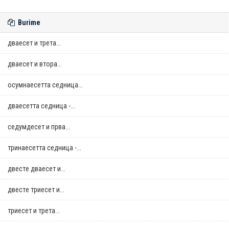
Burime
дваесет и трета...
дваесет и втора...
осумнaесетта седница...
дваесетта седница -...
седумдесет и прва...
тринаесетта седница -...
двестe дваесет и...
двестe триесет и...
триесет и трета...