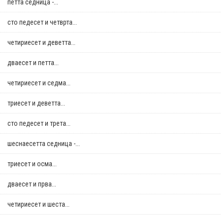
петта седница -...
сто педесет и четврта...
четириесет и деветта...
дваесет и петта...
четириесет и седма...
триесет и деветта...
сто педесет и трета...
шеснаесетта седница -...
триесет и осма...
дваесет и прва...
четириесет и шеста...