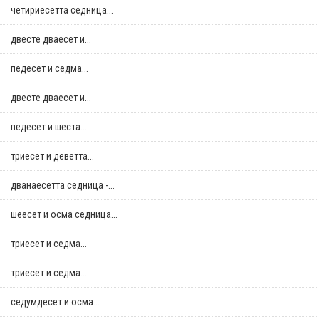
четириесетта седница...
двестe дваесет и...
педесет и седма...
двестe дваесет и...
педесет и шеста...
триесет и деветта...
дванаесетта седница -...
шеесет и осма седница...
триесет и седма...
триесет и седма...
седумдесет и осма...