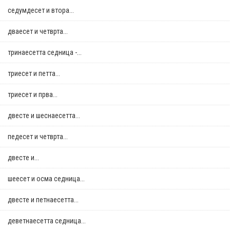
седумдесет и втора...
дваесет и четврта...
тринаесетта седница -...
триесет и петта...
триесет и прва...
двестe и шеснаесетта...
педесет и четврта...
двестe и...
шеесет и осма седница...
двестe и петнаесетта...
деветнаесетта седница...