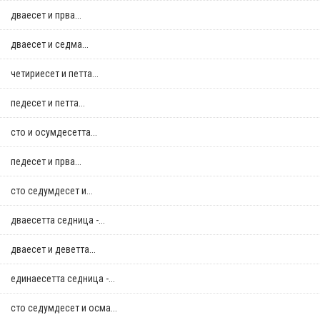
дваесет и прва...
дваесет и седма...
четириесет и петта...
педесет и петта...
сто и осумдесетта...
педесет и прва...
сто седумдесет и...
дваесетта седница -...
дваесет и деветта...
единаесетта седница -...
сто седумдесет и осма...