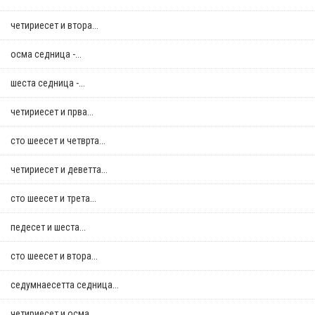
четириесет и втора...
осма седница -...
шеста седница -...
четириесет и прва...
сто шеесет и четврта...
четириесет и деветта...
сто шеесет и трета...
педесет и шеста...
сто шеесет и втора...
седумнаесетта седница...
четириесет и осма...