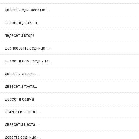
двестe и единаесетта...
шеесет и деветта...
педесет и втора...
шеснаесетта седница -...
шеесет и осма седница...
двестe и десетта...
дваесет и трета...
шеесет и седма...
триесет и четврта...
дваесет и шеста...
деветта седница -...