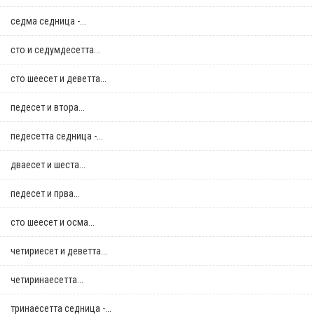
седма седница -...
сто и седумдесетта...
сто шеесет и деветта...
педесет и втора...
педесетта седница -...
дваесет и шеста...
педесет и прва...
сто шеесет и осма...
четириесет и деветта...
четиринаесетта...
тринаесетта седница -...