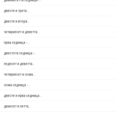
дванаесетта седница -...
двестe и трета...
двестe и втора...
четириесет и деветта...
прва седница -...
двестота седница -...
педесет и деветта...
четириесет и осма...
осма седница -...
двестe и прва седница...
дваесет и петта...