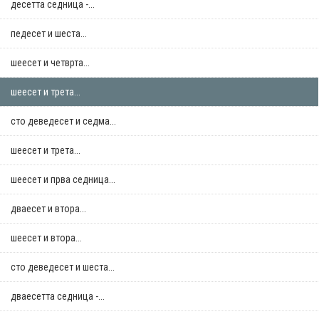
десетта седница -...
педесет и шеста...
шеесет и четврта...
шеесет и трета...
сто деведесет и седма...
шеесет и трета...
шеесет и прва седница...
дваесет и втора...
шеесет и втора...
сто деведесет и шеста...
дваесетта седница -...