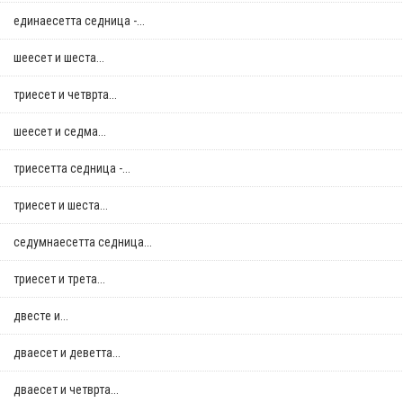
единаесетта седница -...
шеесет и шеста...
триесет и четврта...
шеесет и седма...
триесетта седница -...
триесет и шеста...
седумнаесетта седница...
триесет и трета...
двестe и...
дваесет и деветта...
дваесет и четврта...