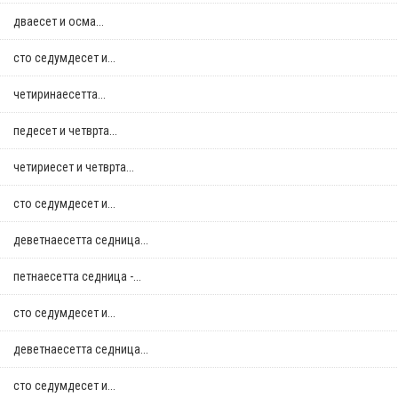
дваесет и осма...
сто седумдесет и...
четиринаесетта...
педесет и четврта...
четириесет и четврта...
сто седумдесет и...
деветнаесетта седница...
петнаесетта седница -...
сто седумдесет и...
деветнаесетта седница...
сто седумдесет и...