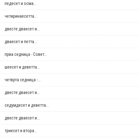
педесет и осма...
четиринаесетта...
двестe дваесет и...
дваесет и петта...
прва седница - Совет...
шеесет и деветта...
четврта седница -...
двестe дваесет и...
седумдесет и деветта...
двестe дваесет и...
триесет и втора...