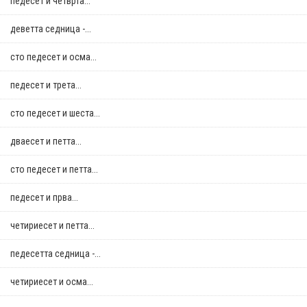
педесет и четврта...
деветта седница -...
сто педесет и осма...
педесет и трета...
сто педесет и шеста...
дваесет и петта...
сто педесет и петта...
педесет и прва...
четириесет и петта...
педесетта седница -...
четириесет и осма...