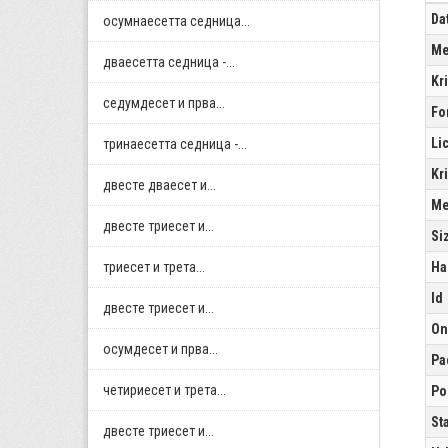
Da
осумнaесетта седница...
Me
дваесетта седница -...
Kr
седумдесет и прва...
Fo
Li
тринаесетта седница -...
Kr
двестe дваесет и...
Me
двестe триесет и...
Si
триесет и трета...
Ha
Id
двестe триесет и...
On
осумдесет и прва...
Pa
четириесет и трета...
Po
St
двестe триесет и...