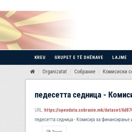
KREU
GRUPET E TË DHËNAVE
LAJME
Kalo
Organizatat
Собрание
Комисиски с
te
përmbajtja
педесетта седница - Комиси
URL:
https://opendata.sobranie.mk/dataset/6d870
педесетта седница - Комисија за финансирање 