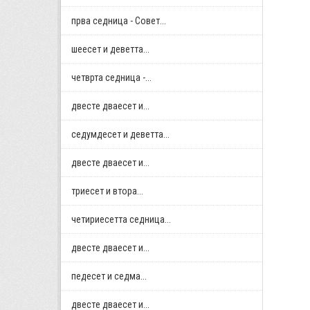
прва седница - Совет...
шеесет и деветта...
четврта седница -...
двестe дваесет и...
седумдесет и деветта...
двестe дваесет и...
триесет и втора...
четириесетта седница...
двестe дваесет и...
педесет и седма...
двестe дваесет и...