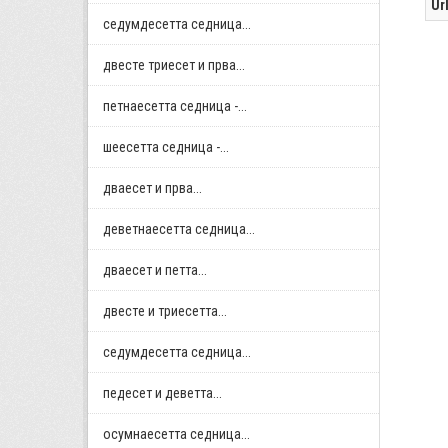
Ur
седумдесетта седница...
двестe триесет и прва...
петнаесетта седница -...
шеесетта седница -...
дваесет и прва...
деветнаесетта седница...
дваесет и петта...
двестe и триесетта...
седумдесетта седница...
педесет и деветта...
осумнaесетта седница...