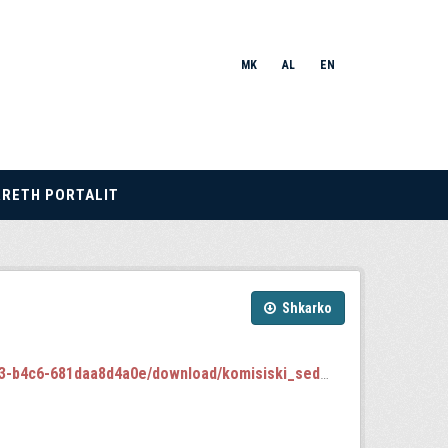
MK
AL
EN
RRETH PORTALIT
Shkarko
6-681daa8d4a0e/download/komisiski_sednici.json