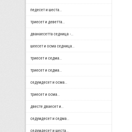
педесет и шеста...
триесет и деветта...
дванаесетта седница -...
шеесет и осма седница...
триесет и седма...
триесет и седма...
седумдесет и осма...
триесет и осма...
двестe дваесет и...
седумдесет и седма...
седумдесет и шеста...