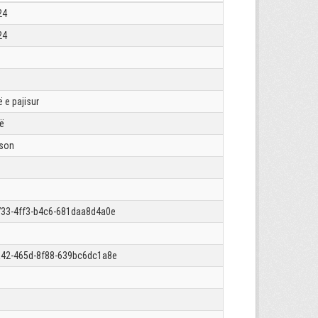
24
24
 e pajisur
rë
json
33-4ff3-b4c6-681daa8d4a0e
42-465d-8f88-639bc6dc1a8e