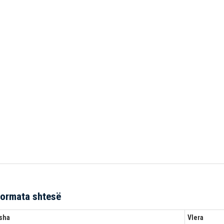
formata shtesë
sha
Vlera