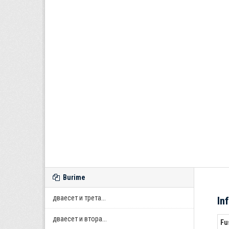
Burime
дваесет и трета...
In
дваесет и втора...
Fu