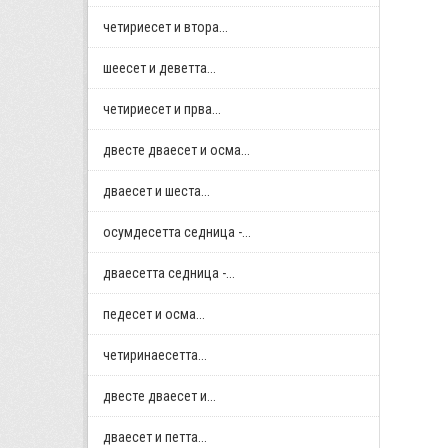
четириесет и втора...
шеесет и деветта...
четириесет и прва...
двестe дваесет и осма...
дваесет и шеста...
осумдесетта седница -...
дваесетта седница -...
педесет и осма...
четиринаесетта...
двестe дваесет и...
дваесет и петта...