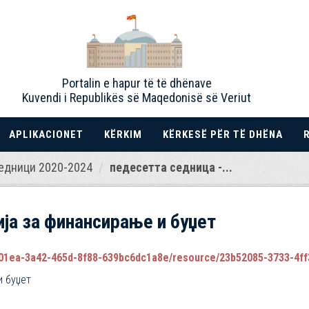
Portalin e hapur të të dhënave
Kuvendi i Republikës së Maqedonisë së Veriut
APLIKACIONET
KËRKIM
KËRKESË PËR TË DHËNA
едници 2020-2024
педесетта седница -...
ја за финансирање и буџет
1ea-3a42-465d-8f88-639bc6dc1a8e/resource/23b52085-3733-4ff3-b4c
и буџет