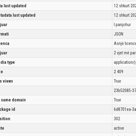
ta last updated
12 shkurt 20
tadata last updated
12 shkurt 20
ijuar
I panjohur
rmati
JSON
cenca
Asnjë licencë
ijuar
2 vjet më pa
dia type
application/
ze
2 409
s views
True
23b52085-37
 same domain
True
ckage id
6d8701ea-3a
sition
302
ate
active