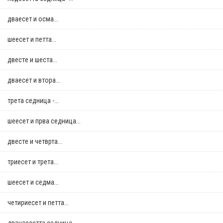
дваесет и осма...
шеесет и петта...
двестe и шеста...
дваесет и втора...
трета седница -...
шеесет и прва седница...
двестe и четврта...
триесет и трета...
шеесет и седма...
четириесет и петта...