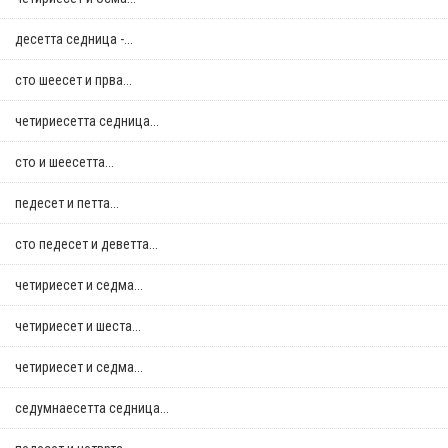
десетта седница -...
сто шеесет и прва...
четириесетта седница...
сто и шеесетта...
педесет и петта...
сто педесет и деветта...
четириесет и седма...
четириесет и шеста...
четириесет и седма...
седумнаесетта седница...