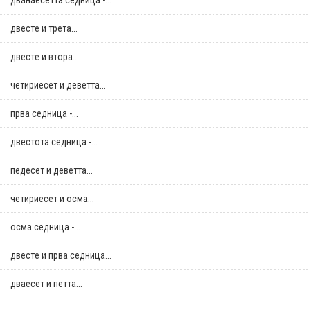
дванаесетта седница -...
двестe и трета...
двестe и втора...
четириесет и деветта...
прва седница -...
двестота седница -...
педесет и деветта...
четириесет и осма...
осма седница -...
двестe и прва седница...
дваесет и петта...