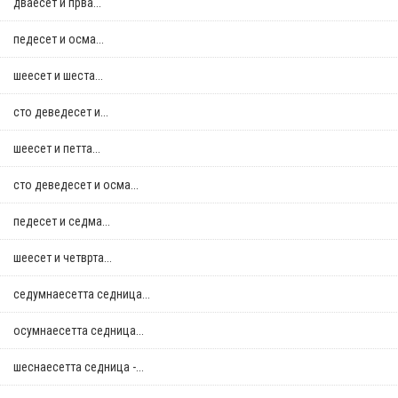
дваесет и прва...
педесет и осма...
шеесет и шеста...
сто деведесет и...
шеесет и петта...
сто деведесет и осма...
педесет и седма...
шеесет и четврта...
седумнаесетта седница...
осумнaесетта седница...
шеснаесетта седница -...