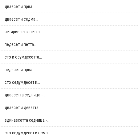
дваесет и прва...
дваесет и седма...
четириесет и петта...
педесет и петта...
сто и осумдесетта...
педесет и прва...
сто седумдесет и...
дваесетта седница -...
дваесет и деветта...
единаесетта седница -...
сто седумдесет и осма...