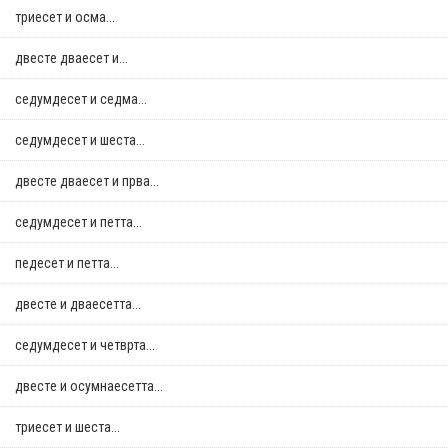
триесет и осма...
двестe дваесет и...
седумдесет и седма...
седумдесет и шеста...
двестe дваесет и прва...
седумдесет и петта...
педесет и петта...
двестe и дваесетта...
седумдесет и четврта...
двестe и осумнaесетта...
триесет и шеста...