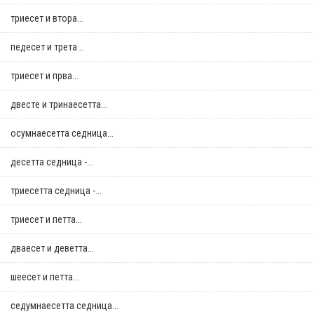
триесет и втора...
педесет и трета...
триесет и прва...
двестe и тринаесетта...
осумнaесетта седница...
десетта седница -...
триесетта седница -...
триесет и петта...
дваесет и деветта...
шеесет и петта...
седумнаесетта седница...