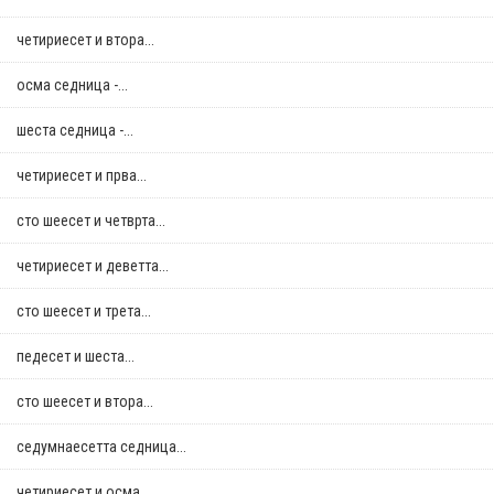
четириесет и втора...
осма седница -...
шеста седница -...
четириесет и прва...
сто шеесет и четврта...
четириесет и деветта...
сто шеесет и трета...
педесет и шеста...
сто шеесет и втора...
седумнаесетта седница...
четириесет и осма...