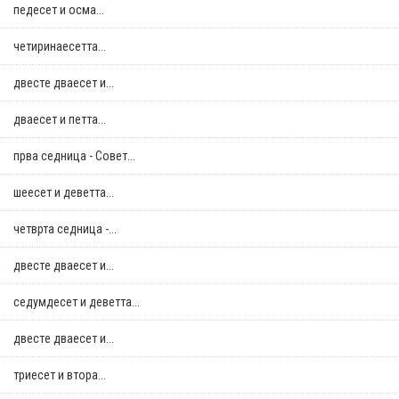
педесет и осма...
четиринаесетта...
двестe дваесет и...
дваесет и петта...
прва седница - Совет...
шеесет и деветта...
четврта седница -...
двестe дваесет и...
седумдесет и деветта...
двестe дваесет и...
триесет и втора...