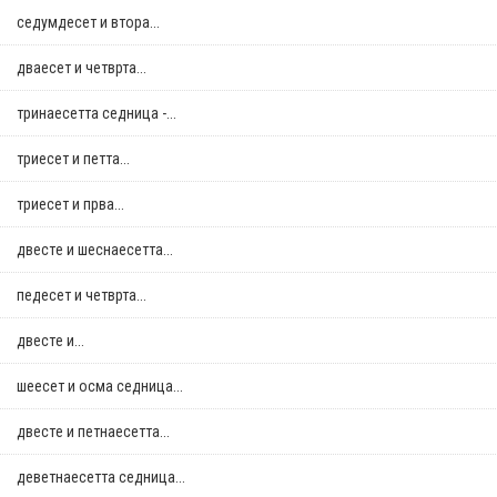
седумдесет и втора...
дваесет и четврта...
тринаесетта седница -...
триесет и петта...
триесет и прва...
двестe и шеснаесетта...
педесет и четврта...
двестe и...
шеесет и осма седница...
двестe и петнаесетта...
деветнаесетта седница...