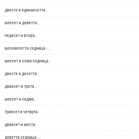
двестe и единаесетта...
шеесет и деветта...
педесет и втора...
шеснаесетта седница -...
шеесет и осма седница...
двестe и десетта...
дваесет и трета...
шеесет и седма...
триесет и четврта...
дваесет и шеста...
деветта седница -...