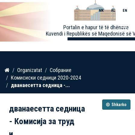
MK
AL
EN
Toggle
Portalin e hapur të të dhënave
naviga
Kuvendi i Republikës së Maqedonisë së V
Kalo
Organizatat
Собрание
te
Комисиски седници 2020-2024
përmbajtja
дванаесетта седница -...
Shkarko
дванаесетта седница
- Комисија за труд
и...