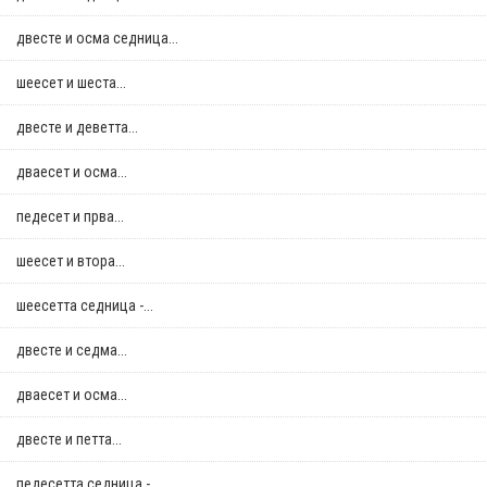
двестe и осма седница...
шеесет и шеста...
двестe и деветта...
дваесет и осма...
педесет и прва...
шеесет и втора...
шеесетта седница -...
двестe и седма...
дваесет и осма...
двестe и петта...
педесетта седница -...