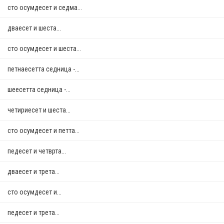
сто осумдесет и седма...
дваесет и шеста...
сто осумдесет и шеста...
петнаесетта седница -...
шеесетта седница -...
четириесет и шеста...
сто осумдесет и петта...
педесет и четврта...
дваесет и трета...
сто осумдесет и...
педесет и трета...