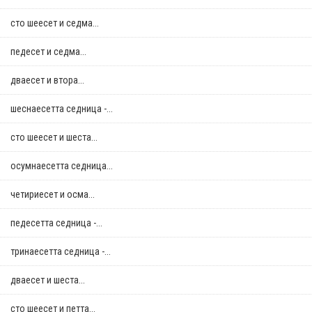
сто шеесет и седма...
педесет и седма...
дваесет и втора...
шеснаесетта седница -...
сто шеесет и шеста...
осумнaесетта седница...
четириесет и осма...
педесетта седница -...
тринаесетта седница -...
дваесет и шеста...
сто шеесет и петта...