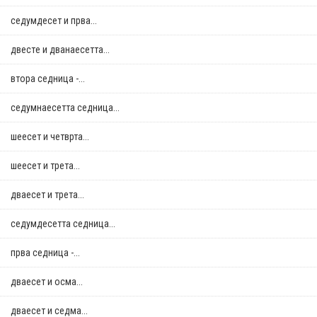
седумдесет и прва...
двестe и дванаесетта...
втора седница -...
седумнаесетта седница...
шеесет и четврта...
шеесет и трета...
дваесет и трета...
седумдесетта седница...
прва седница -...
дваесет и осма...
дваесет и седма...