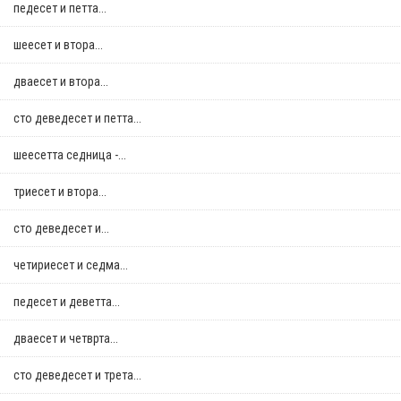
педесет и петта...
шеесет и втора...
дваесет и втора...
сто деведесет и петта...
шеесетта седница -...
триесет и втора...
сто деведесет и...
четириесет и седма...
педесет и деветта...
дваесет и четврта...
сто деведесет и трета...