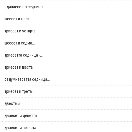
единаесетта седница -...
шеесет и шеста...
триесет и четврта...
шеесет и седма...
триесетта седница -...
триесет и шеста...
седумнаесетта седница...
триесет и трета...
двестe и...
дваесет и деветта...
дваесет и четврта...