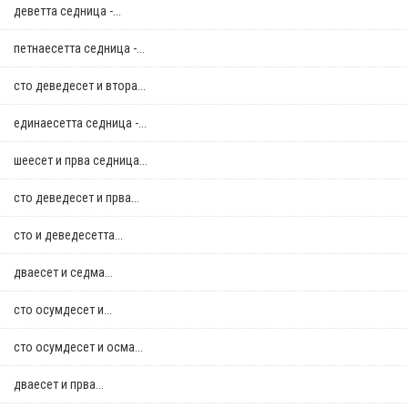
деветта седница -...
петнаесетта седница -...
сто деведесет и втора...
единаесетта седница -...
шеесет и прва седница...
сто деведесет и прва...
сто и деведесетта...
дваесет и седма...
сто осумдесет и...
сто осумдесет и осма...
дваесет и прва...