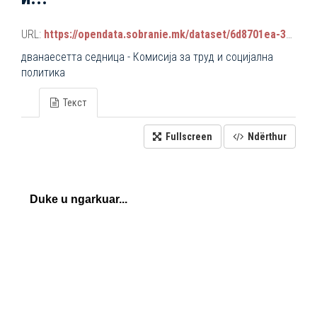
URL:
https://opendata.sobranie.mk/dataset/6d8701ea-3a42-465d-8f88-639bc6dc1a8e/resource/e7aff4a1-8577-4707-b2fd-57a33f83e078/download/komisiski_sednici.json
дванаесетта седница - Комисија за труд и социјална
политика
Текст
Fullscreen
Ndërthur