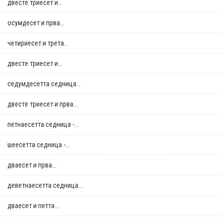
двестe триесет и...
осумдесет и прва...
четириесет и трета...
двестe триесет и...
седумдесетта седница...
двестe триесет и прва...
петнаесетта седница -...
шеесетта седница -...
дваесет и прва...
деветнаесетта седница...
дваесет и петта...