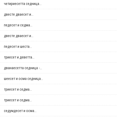
четириесетта седница...
двестe дваесет и...
педесет и седма...
двестe дваесет и...
педесет и шеста...
триесет и деветта...
дванаесетта седница -...
шеесет и осма седница...
триесет и седма...
триесет и седма...
седумдесет и осма...