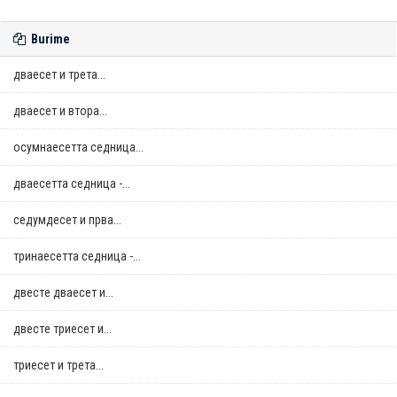
Burime
дваесет и трета...
дваесет и втора...
осумнaесетта седница...
дваесетта седница -...
седумдесет и прва...
тринаесетта седница -...
двестe дваесет и...
двестe триесет и...
триесет и трета...