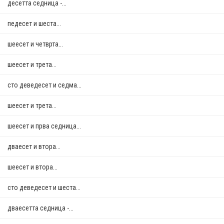
десетта седница -...
педесет и шеста...
шеесет и четврта...
шеесет и трета...
сто деведесет и седма...
шеесет и трета...
шеесет и прва седница...
дваесет и втора...
шеесет и втора...
сто деведесет и шеста...
дваесетта седница -...