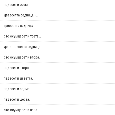
педесет и осма...
дваесетта седница -...
триесетта седница -...
сто осумдесет и трета...
деветнаесетта седница...
сто осумдесет и втора...
педесет и втора...
педесет и деветта...
педесет и седма...
педесет и шеста...
сто осумдесет и прва...