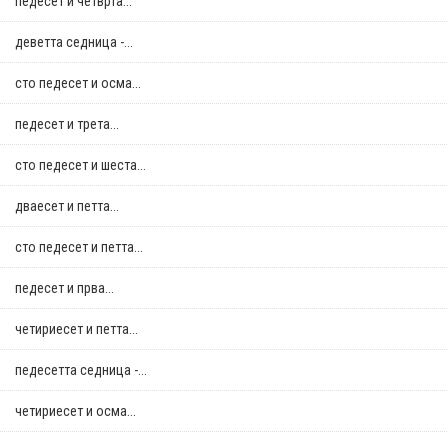
педесет и четврта...
деветта седница -...
сто педесет и осма...
педесет и трета...
сто педесет и шеста...
дваесет и петта...
сто педесет и петта...
педесет и прва...
четириесет и петта...
педесетта седница -...
четириесет и осма...