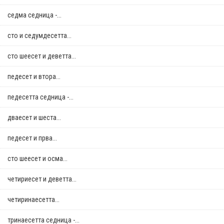
седма седница -...
сто и седумдесетта...
сто шеесет и деветта...
педесет и втора...
педесетта седница -...
дваесет и шеста...
педесет и прва...
сто шеесет и осма...
четириесет и деветта...
четиринаесетта...
тринаесетта седница -...