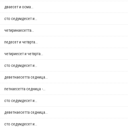
дваесет и осма...
сто седумдесет и...
четиринаесетта...
педесет и четврта...
четириесет и четврта...
сто седумдесет и...
деветнаесетта седница...
петнаесетта седница -...
сто седумдесет и...
деветнаесетта седница...
сто седумдесет и...