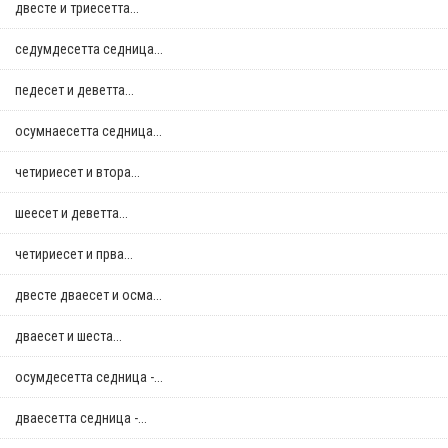
двестe и триесетта...
седумдесетта седница...
педесет и деветта...
осумнaесетта седница...
четириесет и втора...
шеесет и деветта...
четириесет и прва...
двестe дваесет и осма...
дваесет и шеста...
осумдесетта седница -...
дваесетта седница -...