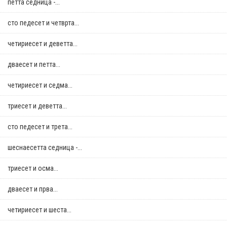
петта седница -...
сто педесет и четврта...
четириесет и деветта...
дваесет и петта...
четириесет и седма...
триесет и деветта...
сто педесет и трета...
шеснаесетта седница -...
триесет и осма...
дваесет и прва...
четириесет и шеста...