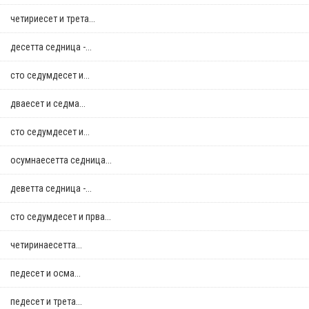
четириесет и трета...
десетта седница -...
сто седумдесет и...
дваесет и седма...
сто седумдесет и...
осумнaесетта седница...
деветта седница -...
сто седумдесет и прва...
четиринаесетта...
педесет и осма...
педесет и трета...