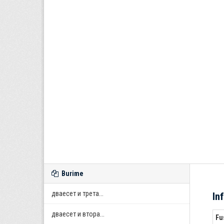
Burime
дваесет и трета...
In
дваесет и втора...
Fu