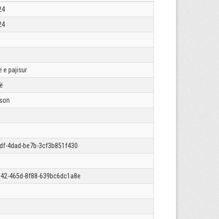
24
24
 e pajisur
rë
json
df-4dad-be7b-3cf3b851f430
42-465d-8f88-639bc6dc1a8e