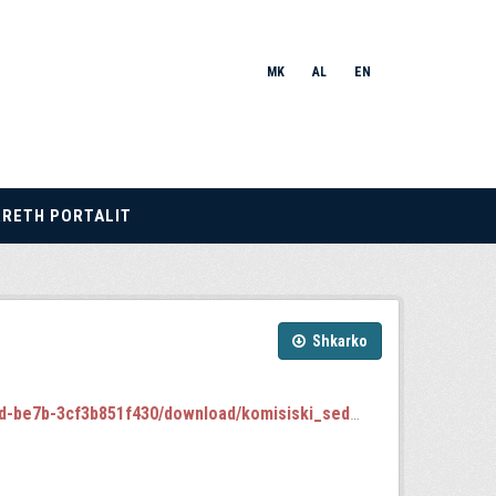
MK
AL
EN
RRETH PORTALIT
Shkarko
-3cf3b851f430/download/komisiski_sednici.json