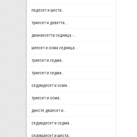
педесет и шеста...
триесет и деветта...
дванаесетта седница -...
шеесет и осма седница...
триесет и седма...
триесет и седма...
седумдесет и осма...
триесет и осма...
двестe дваесет и...
седумдесет и седма...
седумдесет и шеста...