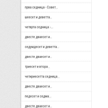
прва седница - Совет...
шеесет и деветта...
четврта седница -...
двестe дваесет и...
седумдесет и деветта...
двестe дваесет и...
триесет и втора...
четириесетта седница...
двестe дваесет и...
педесет и седма...
двестe дваесет и...