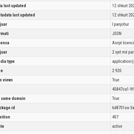
ta last updated
12 shkurt 20
tadata last updated
12 shkurt 20
ijuar
I panjohur
rmati
JSON
cenca
Asnjë licencë
ijuar
2 vjet më pa
dia type
application/
ze
2 920
s views
True
45847ca1-9f
 same domain
True
ckage id
6d8701ea-3a
sition
407
ate
active