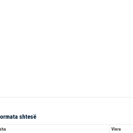
formata shtesë
sha
Vlera