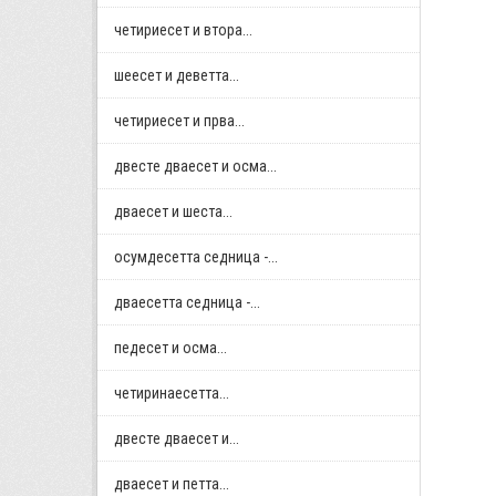
четириесет и втора...
шеесет и деветта...
четириесет и прва...
двестe дваесет и осма...
дваесет и шеста...
осумдесетта седница -...
дваесетта седница -...
педесет и осма...
четиринаесетта...
двестe дваесет и...
дваесет и петта...