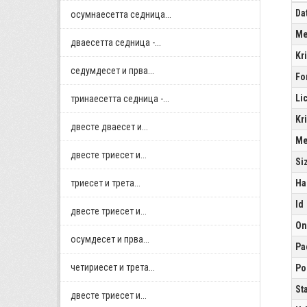
Da
осумнaесетта седница...
Me
дваесетта седница -...
Kr
седумдесет и прва...
Fo
Li
тринаесетта седница -...
Kr
двестe дваесет и...
Me
двестe триесет и...
Si
триесет и трета...
Ha
Id
двестe триесет и...
On
осумдесет и прва...
Pa
четириесет и трета...
Po
St
двестe триесет и...