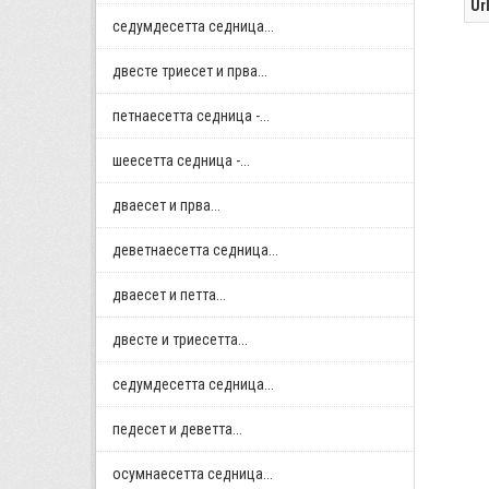
Ur
седумдесетта седница...
двестe триесет и прва...
петнаесетта седница -...
шеесетта седница -...
дваесет и прва...
деветнаесетта седница...
дваесет и петта...
двестe и триесетта...
седумдесетта седница...
педесет и деветта...
осумнaесетта седница...