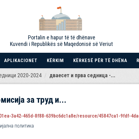
Portalin e hapur të të dhënave
Kuvendi i Republikës së Maqedonisë së Veriut
APLIKACIONET
KËRKIM
KËRKESË PËR TË DHËNA
едници 2020-2024
дваесет и прва седница -...
мисија за труд и...
1ea-3a42-465d-8f88-639bc6dc1a8e/resource/45847ca1-9fdf-4dad-be7b
цијална политика