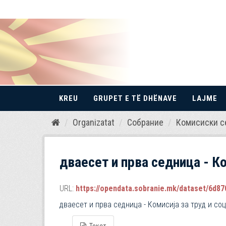
KREU
GRUPET E TË DHËNAVE
LAJME
Kalo
Organizatat
Собрание
Комисиски с
te
përmbajtja
дваесет и прва седница - Ко
URL:
https://opendata.sobranie.mk/dataset/6d870
дваесет и прва седница - Комисија за труд и со