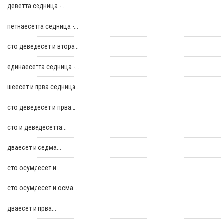
деветта седница -...
петнаесетта седница -...
сто деведесет и втора...
единаесетта седница -...
шеесет и прва седница...
сто деведесет и прва...
сто и деведесетта...
дваесет и седма...
сто осумдесет и...
сто осумдесет и осма...
дваесет и прва...