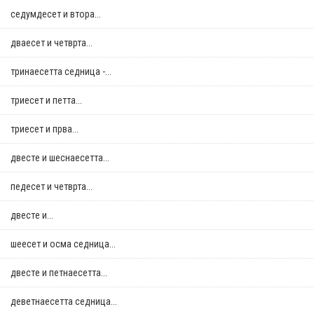
седумдесет и втора...
дваесет и четврта...
тринаесетта седница -...
триесет и петта...
триесет и прва...
двестe и шеснаесетта...
педесет и четврта...
двестe и...
шеесет и осма седница...
двестe и петнаесетта...
деветнаесетта седница...