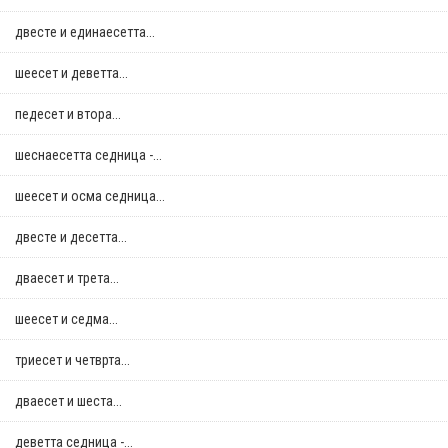
двестe и единаесетта...
шеесет и деветта...
педесет и втора...
шеснаесетта седница -...
шеесет и осма седница...
двестe и десетта...
дваесет и трета...
шеесет и седма...
триесет и четврта...
дваесет и шеста...
деветта седница -...