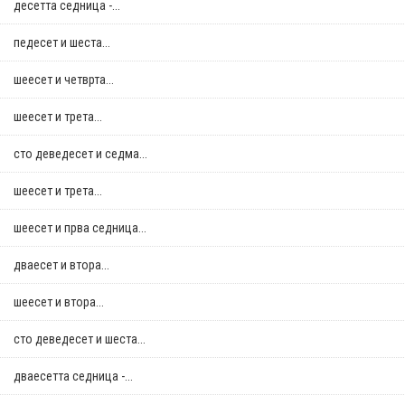
десетта седница -...
педесет и шеста...
шеесет и четврта...
шеесет и трета...
сто деведесет и седма...
шеесет и трета...
шеесет и прва седница...
дваесет и втора...
шеесет и втора...
сто деведесет и шеста...
дваесетта седница -...