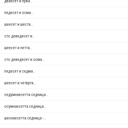
дваесет и прва...
педесет и осма...
шеесет и шеста...
сто деведесет и...
шеесет и петта...
сто деведесет и осма...
педесет и седма...
шеесет и четврта...
седумнаесетта седница...
осумнaесетта седница...
шеснаесетта седница -...