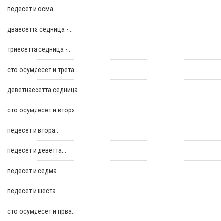
педесет и осма...
дваесетта седница -...
триесетта седница -...
сто осумдесет и трета...
деветнаесетта седница...
сто осумдесет и втора...
педесет и втора...
педесет и деветта...
педесет и седма...
педесет и шеста...
сто осумдесет и прва...