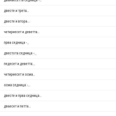
дванаесетта седница -...
двестe и трета...
двестe и втора...
четириесет и деветта...
прва седница -...
двестота седница -...
педесет и деветта...
четириесет и осма...
осма седница -...
двестe и прва седница...
дваесет и петта...