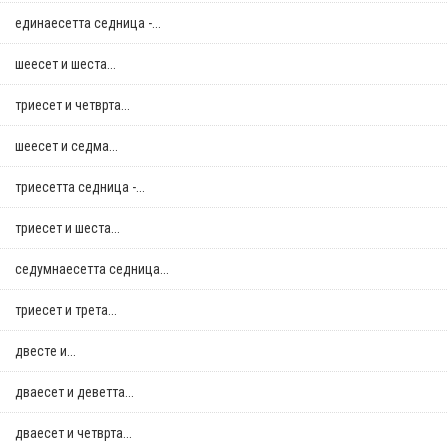
единаесетта седница -...
шеесет и шеста...
триесет и четврта...
шеесет и седма...
триесетта седница -...
триесет и шеста...
седумнаесетта седница...
триесет и трета...
двестe и...
дваесет и деветта...
дваесет и четврта...