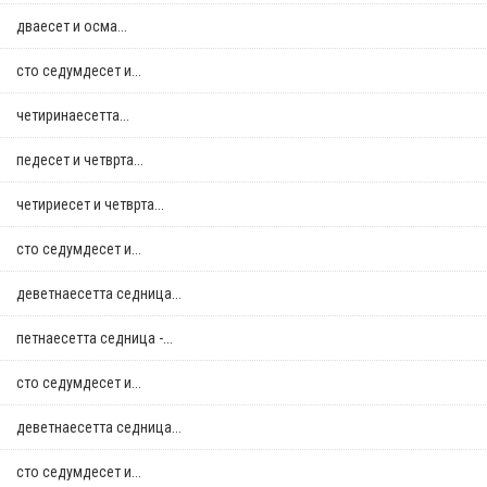
дваесет и осма...
сто седумдесет и...
четиринаесетта...
педесет и четврта...
четириесет и четврта...
сто седумдесет и...
деветнаесетта седница...
петнаесетта седница -...
сто седумдесет и...
деветнаесетта седница...
сто седумдесет и...