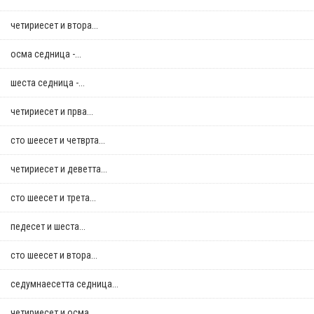
четириесет и втора...
осма седница -...
шеста седница -...
четириесет и прва...
сто шеесет и четврта...
четириесет и деветта...
сто шеесет и трета...
педесет и шеста...
сто шеесет и втора...
седумнаесетта седница...
четириесет и осма...