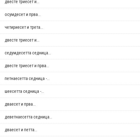
двестe триесет и...
осумдесет и прва...
четириесет и трета...
двестe триесет и...
седумдесетта седница...
двестe триесет и прва...
петнаесетта седница -...
шеесетта седница -...
дваесет и прва...
деветнаесетта седница...
дваесет и петта...