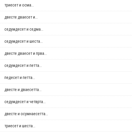
триесет и осма...
двестe дваесет и...
седумдесет и седма...
седумдесет и шеста...
двестe дваесет и прва...
седумдесет и петта...
педесет и петта...
двестe и дваесетта...
седумдесет и четврта...
двестe и осумнaесетта...
триесет и шеста...