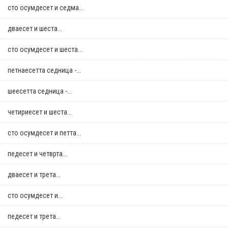
сто осумдесет и седма...
дваесет и шеста...
сто осумдесет и шеста...
петнаесетта седница -...
шеесетта седница -...
четириесет и шеста...
сто осумдесет и петта...
педесет и четврта...
дваесет и трета...
сто осумдесет и...
педесет и трета...