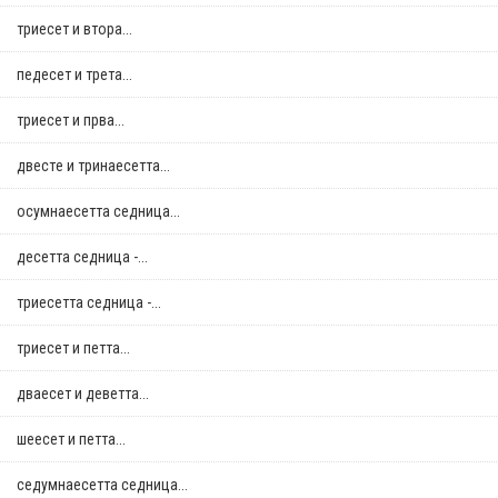
триесет и втора...
педесет и трета...
триесет и прва...
двестe и тринаесетта...
осумнaесетта седница...
десетта седница -...
триесетта седница -...
триесет и петта...
дваесет и деветта...
шеесет и петта...
седумнаесетта седница...