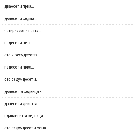
дваесет и прва...
дваесет и седма...
четириесет и петта...
педесет и петта...
сто и осумдесетта...
педесет и прва...
сто седумдесет и...
дваесетта седница -...
дваесет и деветта...
единаесетта седница -...
сто седумдесет и осма...