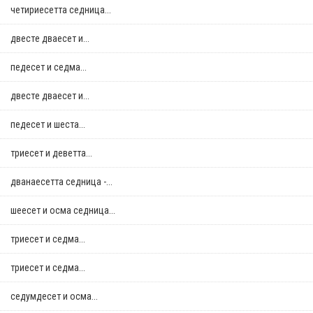
четириесетта седница...
двестe дваесет и...
педесет и седма...
двестe дваесет и...
педесет и шеста...
триесет и деветта...
дванаесетта седница -...
шеесет и осма седница...
триесет и седма...
триесет и седма...
седумдесет и осма...