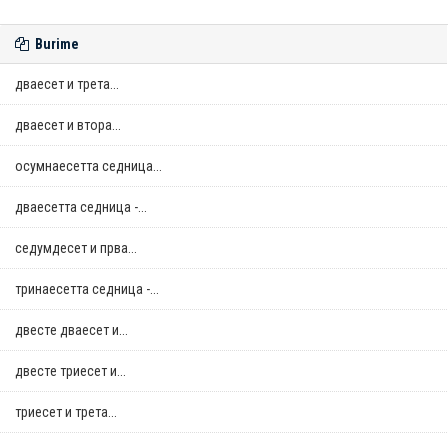
Burime
дваесет и трета...
дваесет и втора...
осумнaесетта седница...
дваесетта седница -...
седумдесет и прва...
тринаесетта седница -...
двестe дваесет и...
двестe триесет и...
триесет и трета...