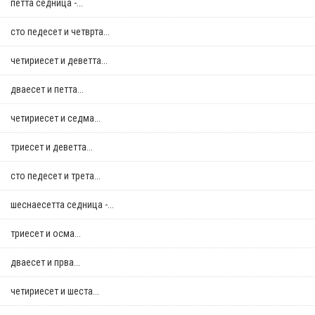
петта седница -...
сто педесет и четврта...
четириесет и деветта...
дваесет и петта...
четириесет и седма...
триесет и деветта...
сто педесет и трета...
шеснаесетта седница -...
триесет и осма...
дваесет и прва...
четириесет и шеста...