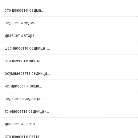
сто шеесет и седма...
педесет и седма...
дваесет и втора...
шеснаесетта седница -...
сто шеесет и шеста...
осумнaесетта седница...
четириесет и осма...
педесетта седница -...
тринаесетта седница -...
дваесет и шеста...
сто шеесет и петта...