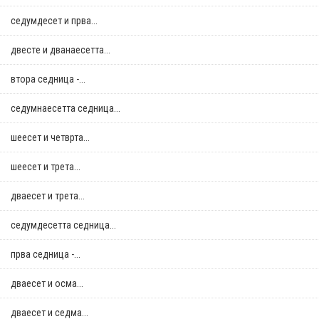
седумдесет и прва...
двестe и дванаесетта...
втора седница -...
седумнаесетта седница...
шеесет и четврта...
шеесет и трета...
дваесет и трета...
седумдесетта седница...
прва седница -...
дваесет и осма...
дваесет и седма...