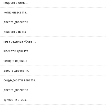
педесет и осма...
четиринаесетта...
двестe дваесет и...
дваесет и петта...
прва седница - Совет...
шеесет и деветта...
четврта седница -...
двестe дваесет и...
седумдесет и деветта...
двестe дваесет и...
триесет и втора...