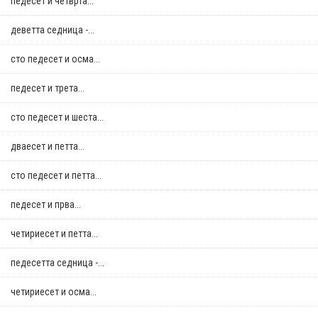
педесет и четврта...
деветта седница -...
сто педесет и осма...
педесет и трета...
сто педесет и шеста...
дваесет и петта...
сто педесет и петта...
педесет и прва...
четириесет и петта...
педесетта седница -...
четириесет и осма...