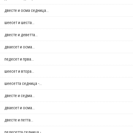
двестe и осма седница...
шеесет и шеста...
двестe и деветта...
дваесет и осма...
педесет и прва...
шеесет и втора...
шеесетта седница -...
двестe и седма...
дваесет и осма...
двестe и петта...
педесетта седница -...