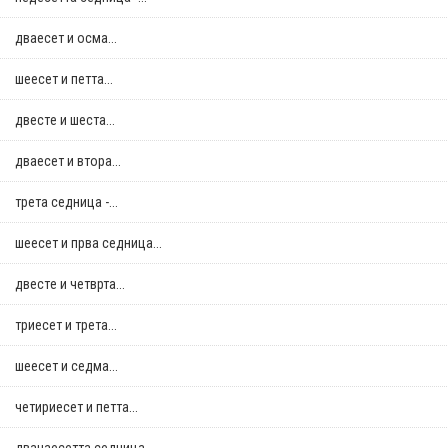
дваесет и осма...
шеесет и петта...
двестe и шеста...
дваесет и втора...
трета седница -...
шеесет и прва седница...
двестe и четврта...
триесет и трета...
шеесет и седма...
четириесет и петта...