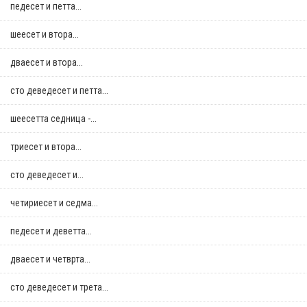
педесет и петта...
шеесет и втора...
дваесет и втора...
сто деведесет и петта...
шеесетта седница -...
триесет и втора...
сто деведесет и...
четириесет и седма...
педесет и деветта...
дваесет и четврта...
сто деведесет и трета...