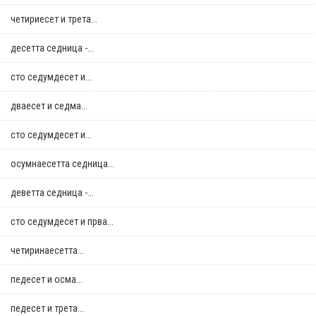
четириесет и трета...
десетта седница -...
сто седумдесет и...
дваесет и седма...
сто седумдесет и...
осумнaесетта седница...
деветта седница -...
сто седумдесет и прва...
четиринаесетта...
педесет и осма...
педесет и трета...