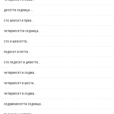
десетта седница -...
сто шеесет и прва...
четириесетта седница...
сто и шеесетта...
педесет и петта...
сто педесет и деветта...
четириесет и седма...
четириесет и шеста...
четириесет и седма...
седумнаесетта седница...