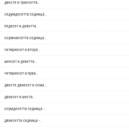
двестe и триесетта...
седумдесетта седница...
педесет и деветта...
осумнaесетта седница...
четириесет и втора...
шеесет и деветта...
четириесет и прва...
двестe дваесет и осма...
дваесет и шеста...
осумдесетта седница -...
дваесетта седница -...