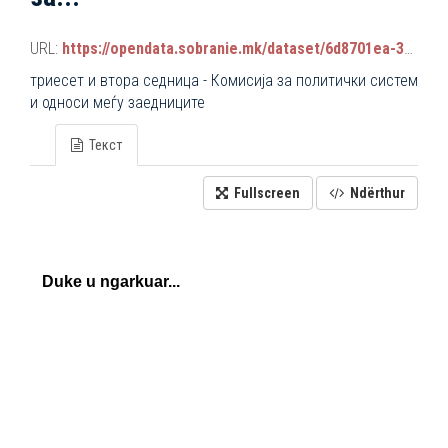
URL:
https://opendata.sobranie.mk/dataset/6d8701ea-3a42-465d-8f88-639bc6dc1a8e/resource/ecdd4653-c232-4422-85ec-05fcf70f27ec/download/komisiski_sednici.json
триесет и втора седница - Комисија за политички систем
и односи меѓу заедниците
Текст
Fullscreen
Ndërthur