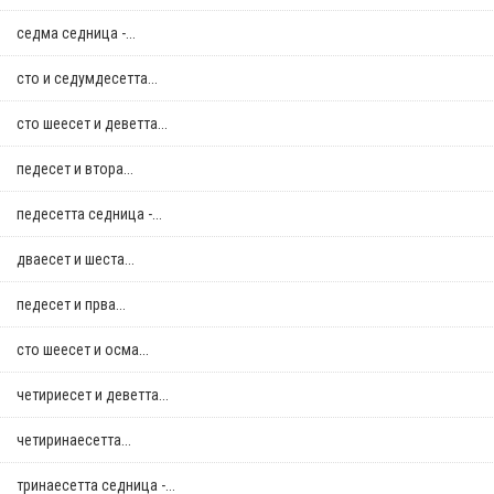
седма седница -...
сто и седумдесетта...
сто шеесет и деветта...
педесет и втора...
педесетта седница -...
дваесет и шеста...
педесет и прва...
сто шеесет и осма...
четириесет и деветта...
четиринаесетта...
тринаесетта седница -...