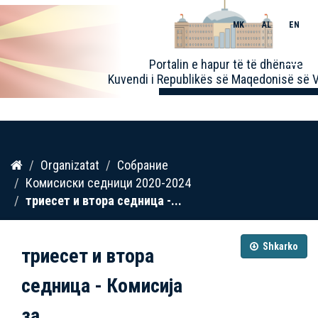
MK
AL
EN
Toggle
Portalin e hapur të të dhënave
naviga
Kuvendi i Republikës së Maqedonisë së V
Kalo
Organizatat
Собрание
te
Комисиски седници 2020-2024
përmbajtja
триесет и втора седница -...
Shkarko
триесет и втора
седница - Комисија
за...