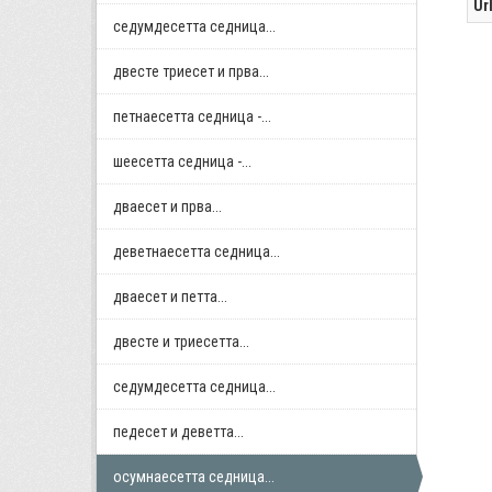
Ur
седумдесетта седница...
двестe триесет и прва...
петнаесетта седница -...
шеесетта седница -...
дваесет и прва...
деветнаесетта седница...
дваесет и петта...
двестe и триесетта...
седумдесетта седница...
педесет и деветта...
осумнaесетта седница...