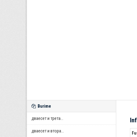
Burime
дваесет и трета...
In
дваесет и втора...
Fu