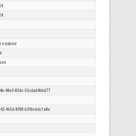
24
24
 e pajisur
rë
json
4b-48e3-83dc-53cdad4bbd77
42-465d-8f88-639bc6dc1a8e