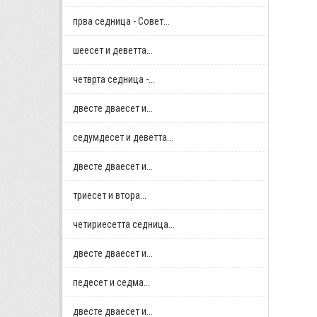
прва седница - Совет...
шеесет и деветта...
четврта седница -...
двестe дваесет и...
седумдесет и деветта...
двестe дваесет и...
триесет и втора...
четириесетта седница...
двестe дваесет и...
педесет и седма...
двестe дваесет и...