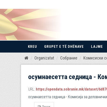
KREU
GRUPET E TË DHËNAVE
LAJME
Kalo
Organizatat
Собрание
Комисиски с
te
përmbajtja
осумнaесетта седница - Ком
URL:
https://opendata.sobranie.mk/dataset/6d870
осумнaесетта седница - Комисија за деловничк