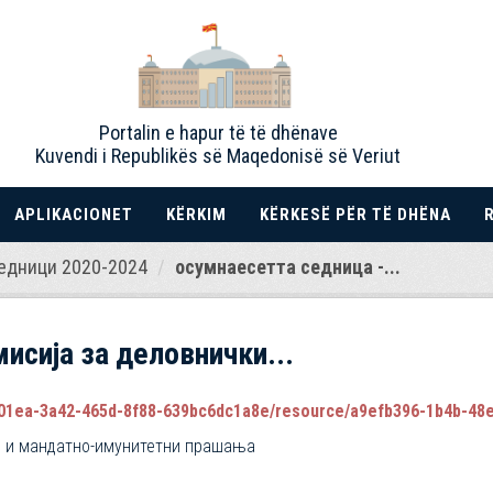
Portalin e hapur të të dhënave
Kuvendi i Republikës së Maqedonisë së Veriut
APLIKACIONET
KËRKIM
KËRKESË PËR TË DHËNA
едници 2020-2024
осумнaесетта седница -...
исија за деловнички...
1ea-3a42-465d-8f88-639bc6dc1a8e/resource/a9efb396-1b4b-48e3-83dc
и и мандатно-имунитетни прашања