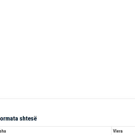
formata shtesë
sha
Vlera