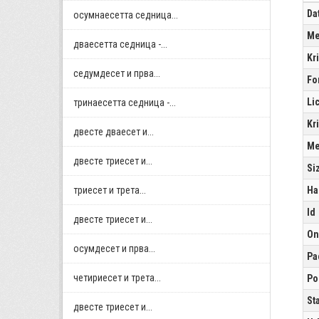
Da
осумнaесетта седница...
Me
дваесетта седница -...
Kr
седумдесет и прва...
Fo
Li
тринаесетта седница -...
Kr
двестe дваесет и...
Me
двестe триесет и...
Si
триесет и трета...
Ha
Id
двестe триесет и...
On
осумдесет и прва...
Pa
четириесет и трета...
Po
St
двестe триесет и...