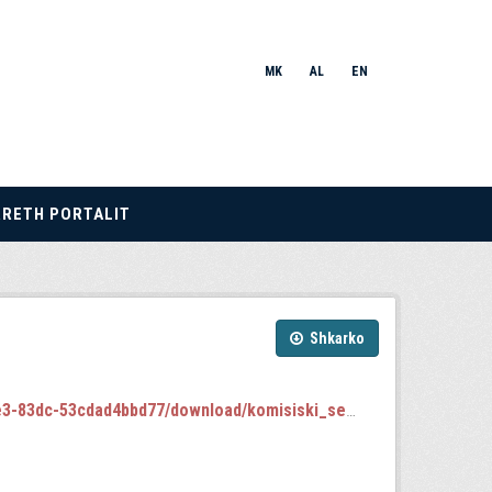
MK
AL
EN
RRETH PORTALIT
Shkarko
-53cdad4bbd77/download/komisiski_sednici.json