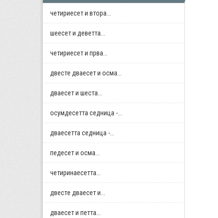
четириесет и втора...
шеесет и деветта...
четириесет и прва...
двестe дваесет и осма...
дваесет и шеста...
осумдесетта седница -...
дваесетта седница -...
педесет и осма...
четиринаесетта...
двестe дваесет и...
дваесет и петта...