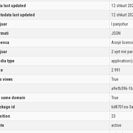
ta last updated
12 shkurt 20
tadata last updated
12 shkurt 20
ijuar
I panjohur
rmati
JSON
cenca
Asnjë licencë
ijuar
2 vjet më pa
dia type
application/
ze
2 991
s views
True
a9efb396-1b
 same domain
True
ckage id
6d8701ea-3a
sition
23
ate
active