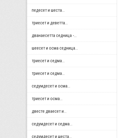
педесет и шеста...
триесет и деветта...
дванаесетта седница -...
шеесет и осма седница...
триесет и седма...
триесет и седма...
седумдесет и осма...
триесет и осма...
двестe дваесет и...
седумдесет и седма...
седумдесет и шеста...