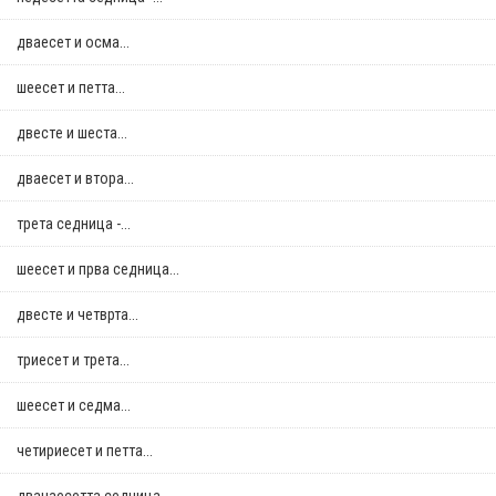
дваесет и осма...
шеесет и петта...
двестe и шеста...
дваесет и втора...
трета седница -...
шеесет и прва седница...
двестe и четврта...
триесет и трета...
шеесет и седма...
четириесет и петта...