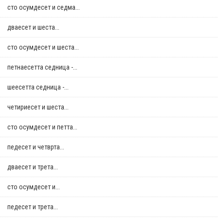
сто осумдесет и седма...
дваесет и шеста...
сто осумдесет и шеста...
петнаесетта седница -...
шеесетта седница -...
четириесет и шеста...
сто осумдесет и петта...
педесет и четврта...
дваесет и трета...
сто осумдесет и...
педесет и трета...