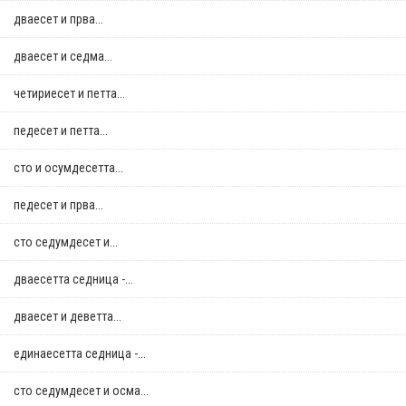
дваесет и прва...
дваесет и седма...
четириесет и петта...
педесет и петта...
сто и осумдесетта...
педесет и прва...
сто седумдесет и...
дваесетта седница -...
дваесет и деветта...
единаесетта седница -...
сто седумдесет и осма...