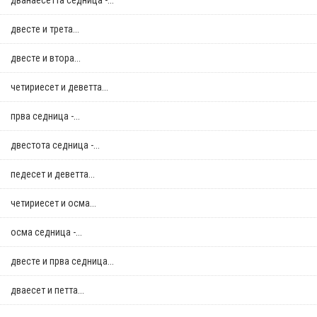
дванаесетта седница -...
двестe и трета...
двестe и втора...
четириесет и деветта...
прва седница -...
двестота седница -...
педесет и деветта...
четириесет и осма...
осма седница -...
двестe и прва седница...
дваесет и петта...