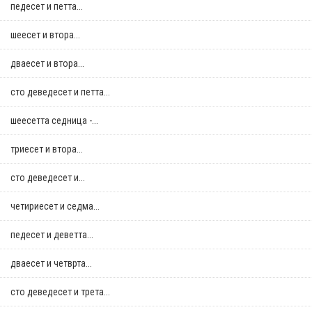
педесет и петта...
шеесет и втора...
дваесет и втора...
сто деведесет и петта...
шеесетта седница -...
триесет и втора...
сто деведесет и...
четириесет и седма...
педесет и деветта...
дваесет и четврта...
сто деведесет и трета...