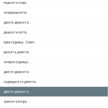
педесет и осма...
четиринаесетта...
двестe дваесет и...
дваесет и петта...
прва седница - Совет...
шеесет и деветта...
четврта седница -...
двестe дваесет и...
седумдесет и деветта...
двестe дваесет и...
триесет и втора...