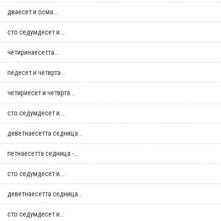
дваесет и осма...
сто седумдесет и...
четиринаесетта...
педесет и четврта...
четириесет и четврта...
сто седумдесет и...
деветнаесетта седница...
петнаесетта седница -...
сто седумдесет и...
деветнаесетта седница...
сто седумдесет и...