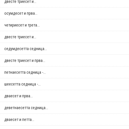
двестe триесет и...
осумдесет и прва...
четириесет и трета...
двестe триесет и...
седумдесетта седница...
двестe триесет и прва...
петнаесетта седница -...
шеесетта седница -...
дваесет и прва...
деветнаесетта седница...
дваесет и петта...