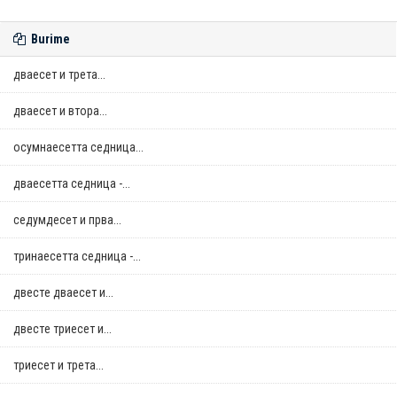
Burime
дваесет и трета...
дваесет и втора...
осумнaесетта седница...
дваесетта седница -...
седумдесет и прва...
тринаесетта седница -...
двестe дваесет и...
двестe триесет и...
триесет и трета...