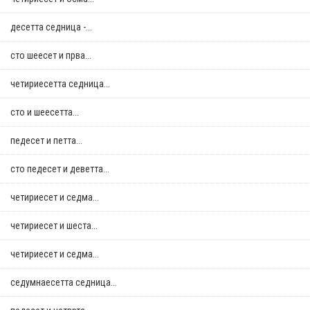
десетта седница -...
сто шеесет и прва...
четириесетта седница...
сто и шеесетта...
педесет и петта...
сто педесет и деветта...
четириесет и седма...
четириесет и шеста...
четириесет и седма...
седумнаесетта седница...