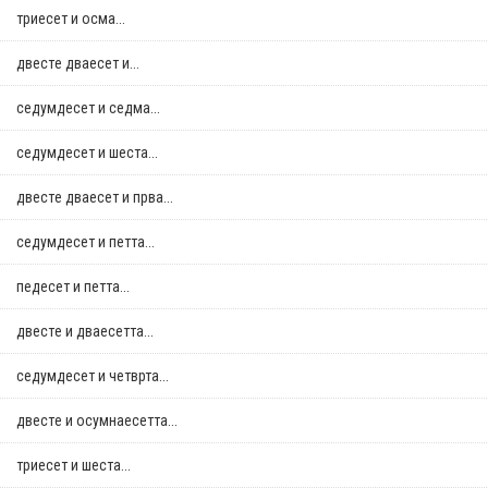
триесет и осма...
двестe дваесет и...
седумдесет и седма...
седумдесет и шеста...
двестe дваесет и прва...
седумдесет и петта...
педесет и петта...
двестe и дваесетта...
седумдесет и четврта...
двестe и осумнaесетта...
триесет и шеста...