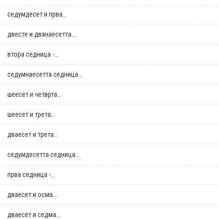
седумдесет и прва...
двестe и дванаесетта...
втора седница -...
седумнаесетта седница...
шеесет и четврта...
шеесет и трета...
дваесет и трета...
седумдесетта седница...
прва седница -...
дваесет и осма...
дваесет и седма...