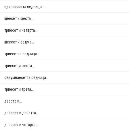
единаесетта седница -...
шеесет и шеста...
триесет и четврта...
шеесет и седма...
триесетта седница -...
триесет и шеста...
седумнаесетта седница...
триесет и трета...
двестe и...
дваесет и деветта...
дваесет и четврта...