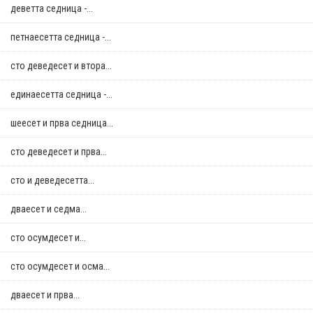
деветта седница -...
петнаесетта седница -...
сто деведесет и втора...
единаесетта седница -...
шеесет и прва седница...
сто деведесет и прва...
сто и деведесетта...
дваесет и седма...
сто осумдесет и...
сто осумдесет и осма...
дваесет и прва...