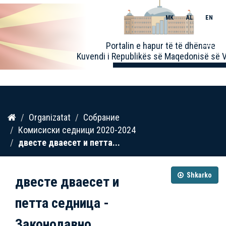
MK
AL
EN
Toggle
Portalin e hapur të të dhënave
naviga
Kuvendi i Republikës së Maqedonisë së V
Kalo
Organizatat
Собрание
te
Комисиски седници 2020-2024
përmbajtja
двестe дваесет и петта...
Shkarko
двестe дваесет и
петта седница -
Законодавно...