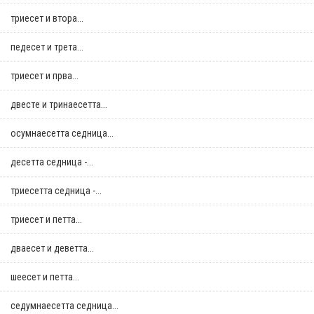
триесет и втора...
педесет и трета...
триесет и прва...
двестe и тринаесетта...
осумнaесетта седница...
десетта седница -...
триесетта седница -...
триесет и петта...
дваесет и деветта...
шеесет и петта...
седумнаесетта седница...