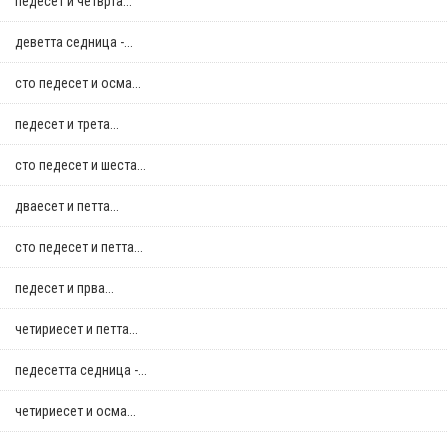
педесет и четврта...
деветта седница -...
сто педесет и осма...
педесет и трета...
сто педесет и шеста...
дваесет и петта...
сто педесет и петта...
педесет и прва...
четириесет и петта...
педесетта седница -...
четириесет и осма...