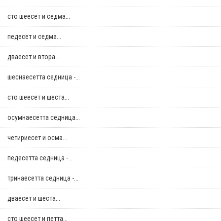
сто шеесет и седма...
педесет и седма...
дваесет и втора...
шеснаесетта седница -...
сто шеесет и шеста...
осумнaесетта седница...
четириесет и осма...
педесетта седница -...
тринаесетта седница -...
дваесет и шеста...
сто шеесет и петта...