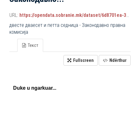
URL:
https://opendata.sobranie.mk/dataset/6d8701ea-3a42-465d-8f88-639bc6dc1a8e/resource/3d7e5f20-0d9b-4425-b923-ec9d14b9e81d/download/komisiski_sednici.json
двестe дваесет и петта седница - Законодавно правна
комисија
Текст
Fullscreen
Ndërthur