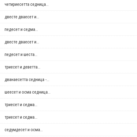
четириесетта седница...
двестe дваесет и...
педесет и седма...
двестe дваесет и...
педесет и шеста...
триесет и деветта...
дванаесетта седница -...
шеесет и осма седница...
триесет и седма...
триесет и седма...
седумдесет и осма...