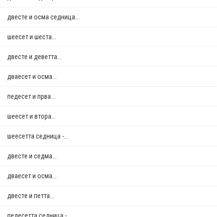
двестe и осма седница...
шеесет и шеста...
двестe и деветта...
дваесет и осма...
педесет и прва...
шеесет и втора...
шеесетта седница -...
двестe и седма...
дваесет и осма...
двестe и петта...
педесетта седница -...