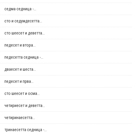
седма седница -...
сто и седумдесетта...
сто шеесет и деветта...
педесет и втора...
педесетта седница -...
дваесет и шеста...
педесет и прва...
сто шеесет и осма...
четириесет и деветта...
четиринаесетта...
тринаесетта седница -...