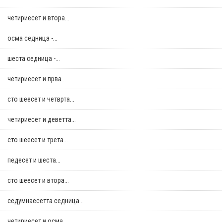
четириесет и втора...
осма седница -...
шеста седница -...
четириесет и прва...
сто шеесет и четврта...
четириесет и деветта...
сто шеесет и трета...
педесет и шеста...
сто шеесет и втора...
седумнаесетта седница...
четириесет и осма...