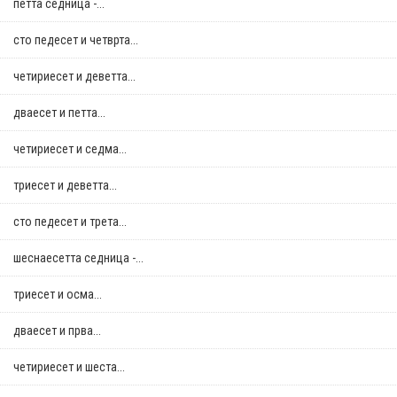
петта седница -...
сто педесет и четврта...
четириесет и деветта...
дваесет и петта...
четириесет и седма...
триесет и деветта...
сто педесет и трета...
шеснаесетта седница -...
триесет и осма...
дваесет и прва...
четириесет и шеста...