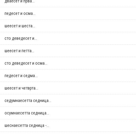
дваесет и прва...
педесет и осма...
шеесет и шеста...
сто деведесет и...
шеесет и петта...
сто деведесет и осма...
педесет и седма...
шеесет и четврта...
седумнаесетта седница...
осумнaесетта седница...
шеснаесетта седница -...