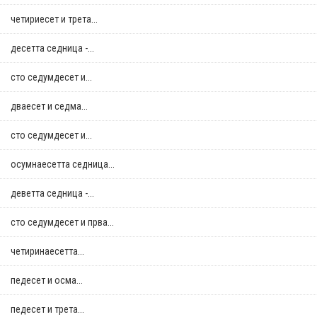
четириесет и трета...
десетта седница -...
сто седумдесет и...
дваесет и седма...
сто седумдесет и...
осумнaесетта седница...
деветта седница -...
сто седумдесет и прва...
четиринаесетта...
педесет и осма...
педесет и трета...