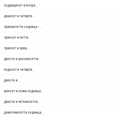
седумдесет и втора...
дваесет и четврта...
тринаесетта седница -...
триесет и петта...
триесет и прва...
двестe и шеснаесетта...
педесет и четврта...
двестe и...
шеесет и осма седница...
двестe и петнаесетта...
деветнаесетта седница...