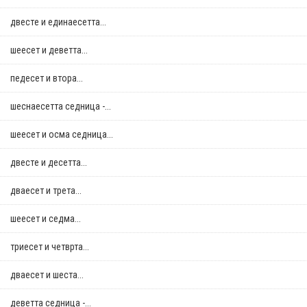
двестe и единаесетта...
шеесет и деветта...
педесет и втора...
шеснаесетта седница -...
шеесет и осма седница...
двестe и десетта...
дваесет и трета...
шеесет и седма...
триесет и четврта...
дваесет и шеста...
деветта седница -...