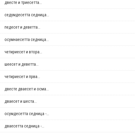
двестe и триесетта...
седумдесетта седница...
педесет и деветта...
осумнaесетта седница...
четириесет и втора...
шеесет и деветта...
четириесет и прва...
двестe дваесет и осма...
дваесет и шеста...
осумдесетта седница -...
дваесетта седница -...