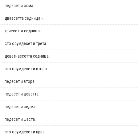
педесет и осма...
дваесетта седница -...
триесетта седница -...
сто осумдесет и трета...
деветнаесетта седница...
сто осумдесет и втора...
педесет и втора...
педесет и деветта...
педесет и седма...
педесет и шеста...
сто осумдесет и прва...