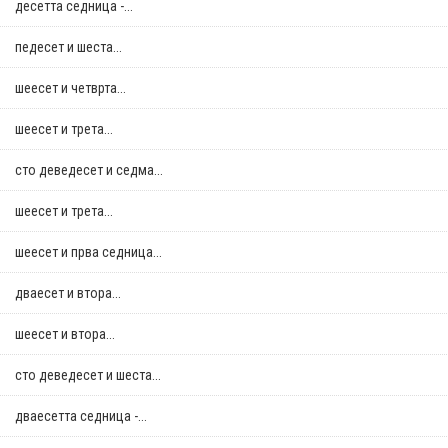
десетта седница -...
педесет и шеста...
шеесет и четврта...
шеесет и трета...
сто деведесет и седма...
шеесет и трета...
шеесет и прва седница...
дваесет и втора...
шеесет и втора...
сто деведесет и шеста...
дваесетта седница -...