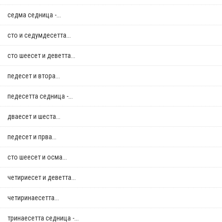
седма седница -...
сто и седумдесетта...
сто шеесет и деветта...
педесет и втора...
педесетта седница -...
дваесет и шеста...
педесет и прва...
сто шеесет и осма...
четириесет и деветта...
четиринаесетта...
тринаесетта седница -...