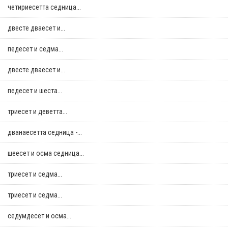
четириесетта седница...
двестe дваесет и...
педесет и седма...
двестe дваесет и...
педесет и шеста...
триесет и деветта...
дванаесетта седница -...
шеесет и осма седница...
триесет и седма...
триесет и седма...
седумдесет и осма...