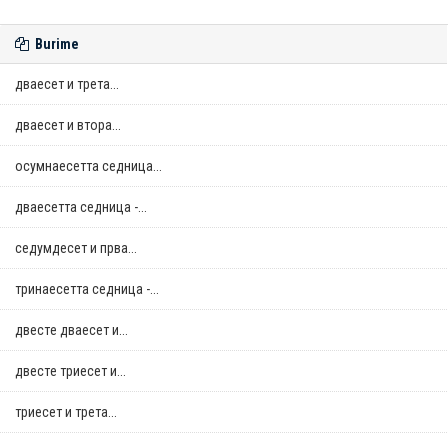
Burime
дваесет и трета...
дваесет и втора...
осумнaесетта седница...
дваесетта седница -...
седумдесет и прва...
тринаесетта седница -...
двестe дваесет и...
двестe триесет и...
триесет и трета...