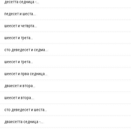
десетта седница -...
педесет и шеста...
шеесет и четврта...
шеесет и трета...
сто деведесет и седма...
шеесет и трета...
шеесет и прва седница...
дваесет и втора...
шеесет и втора...
сто деведесет и шеста...
дваесетта седница -...