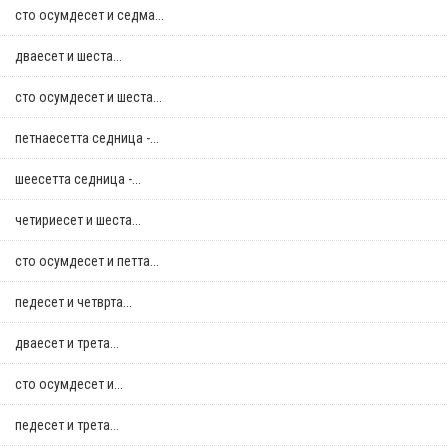
сто осумдесет и седма...
дваесет и шеста...
сто осумдесет и шеста...
петнаесетта седница -...
шеесетта седница -...
четириесет и шеста...
сто осумдесет и петта...
педесет и четврта...
дваесет и трета...
сто осумдесет и...
педесет и трета...