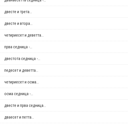
дванаесетта седница -...
двестe и трета...
двестe и втора...
четириесет и деветта...
прва седница -...
двестота седница -...
педесет и деветта...
четириесет и осма...
осма седница -...
двестe и прва седница...
дваесет и петта...