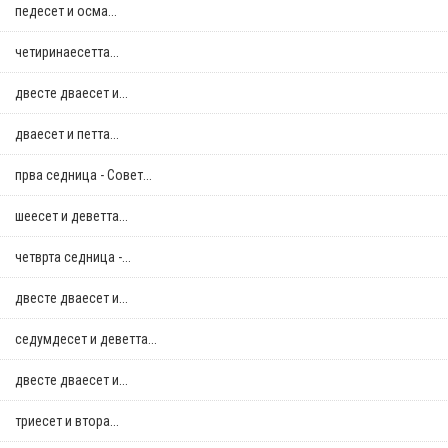
педесет и осма...
четиринаесетта...
двестe дваесет и...
дваесет и петта...
прва седница - Совет...
шеесет и деветта...
четврта седница -...
двестe дваесет и...
седумдесет и деветта...
двестe дваесет и...
триесет и втора...