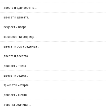
двестe и единаесетта...
шеесет и деветта...
педесет и втора...
шеснаесетта седница -...
шеесет и осма седница...
двестe и десетта...
дваесет и трета...
шеесет и седма...
триесет и четврта...
дваесет и шеста...
деветта седница -...