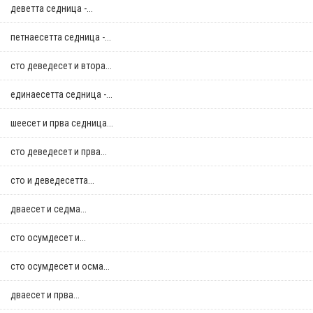
деветта седница -...
петнаесетта седница -...
сто деведесет и втора...
единаесетта седница -...
шеесет и прва седница...
сто деведесет и прва...
сто и деведесетта...
дваесет и седма...
сто осумдесет и...
сто осумдесет и осма...
дваесет и прва...