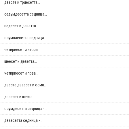
двестe и триесетта...
седумдесетта седница...
педесет и деветта...
осумнaесетта седница...
четириесет и втора...
шеесет и деветта...
четириесет и прва...
двестe дваесет и осма...
дваесет и шеста...
осумдесетта седница -...
дваесетта седница -...