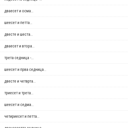
дваесет и осма...
шеесет и петта...
двестe и шеста...
дваесет и втора...
трета седница -...
шеесет и прва седница...
двестe и четврта...
триесет и трета...
шеесет и седма...
четириесет и петта...