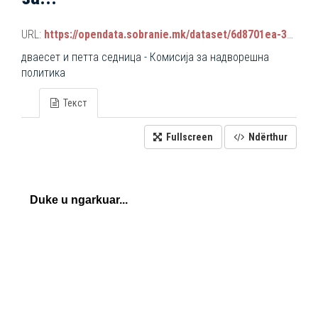
URL:
https://opendata.sobranie.mk/dataset/6d8701ea-3a42-465d-8f88-639bc6dc1a8e/resource/27fdc4ae-64eb-45b4-b71e-74b6f5ed8fee/download/komisiski_sednici.json
дваесет и петта седница - Комисија за надворешна
политика
Текст
Fullscreen
Ndërthur