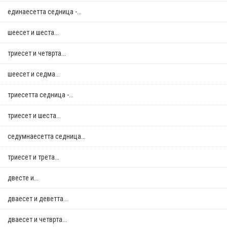
единаесетта седница -...
шеесет и шеста...
триесет и четврта...
шеесет и седма...
триесетта седница -...
триесет и шеста...
седумнаесетта седница...
триесет и трета...
двестe и...
дваесет и деветта...
дваесет и четврта...