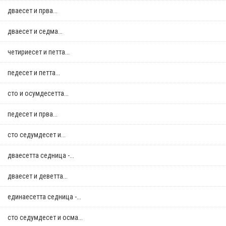
дваесет и прва...
дваесет и седма...
четириесет и петта...
педесет и петта...
сто и осумдесетта...
педесет и прва...
сто седумдесет и...
дваесетта седница -...
дваесет и деветта...
единаесетта седница -...
сто седумдесет и осма...