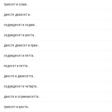
триесет и осма...
двестe дваесет и...
седумдесет и седма...
седумдесет и шеста...
двестe дваесет и прва...
седумдесет и петта...
педесет и петта...
двестe и дваесетта...
седумдесет и четврта...
двестe и осумнaесетта...
триесет и шеста...