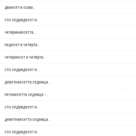
дваесет и осма...
сто седумдесет и...
четиринаесетта...
педесет и четврта...
четириесет и четврта...
сто седумдесет и...
деветнаесетта седница...
петнаесетта седница -...
сто седумдесет и...
деветнаесетта седница...
сто седумдесет и...