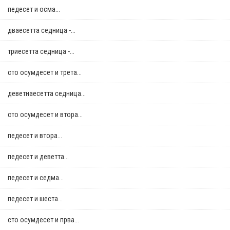
педесет и осма...
дваесетта седница -...
триесетта седница -...
сто осумдесет и трета...
деветнаесетта седница...
сто осумдесет и втора...
педесет и втора...
педесет и деветта...
педесет и седма...
педесет и шеста...
сто осумдесет и прва...