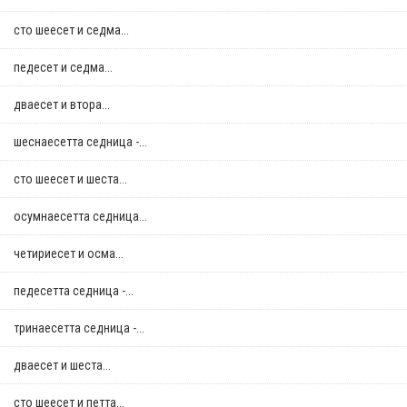
сто шеесет и седма...
педесет и седма...
дваесет и втора...
шеснаесетта седница -...
сто шеесет и шеста...
осумнaесетта седница...
четириесет и осма...
педесетта седница -...
тринаесетта седница -...
дваесет и шеста...
сто шеесет и петта...