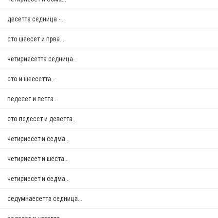
десетта седница -...
сто шеесет и прва...
четириесетта седница...
сто и шеесетта...
педесет и петта...
сто педесет и деветта...
четириесет и седма...
четириесет и шеста...
четириесет и седма...
седумнаесетта седница...