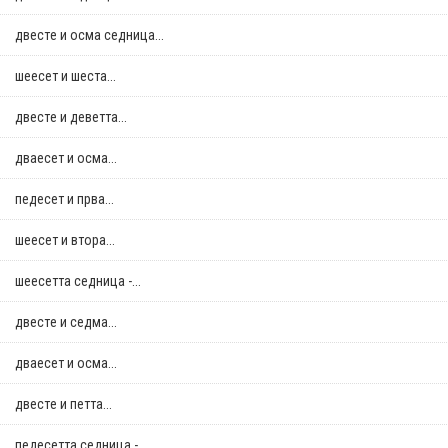
двестe и осма седница...
шеесет и шеста...
двестe и деветта...
дваесет и осма...
педесет и прва...
шеесет и втора...
шеесетта седница -...
двестe и седма...
дваесет и осма...
двестe и петта...
педесетта седница -...