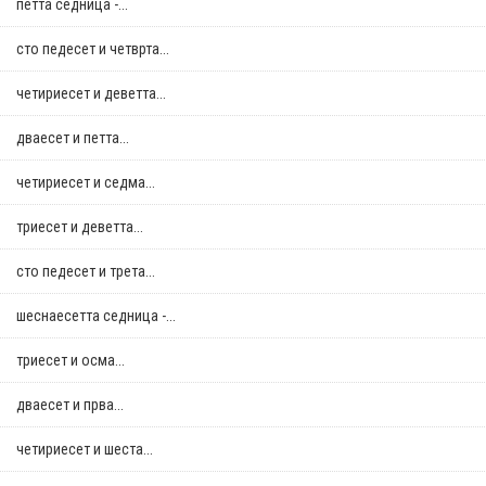
петта седница -...
сто педесет и четврта...
четириесет и деветта...
дваесет и петта...
четириесет и седма...
триесет и деветта...
сто педесет и трета...
шеснаесетта седница -...
триесет и осма...
дваесет и прва...
четириесет и шеста...