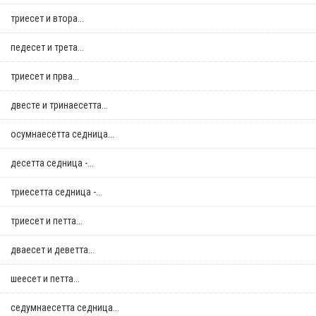
триесет и втора...
педесет и трета...
триесет и прва...
двестe и тринаесетта...
осумнaесетта седница...
десетта седница -...
триесетта седница -...
триесет и петта...
дваесет и деветта...
шеесет и петта...
седумнаесетта седница...