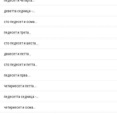
педесет и четврта...
деветта седница -...
сто педесет и осма...
педесет и трета...
сто педесет и шеста...
дваесет и петта...
сто педесет и петта...
педесет и прва...
четириесет и петта...
педесетта седница -...
четириесет и осма...