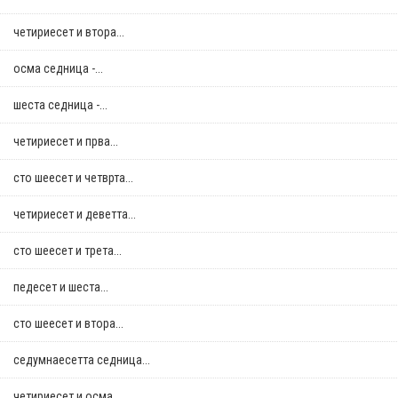
четириесет и втора...
осма седница -...
шеста седница -...
четириесет и прва...
сто шеесет и четврта...
четириесет и деветта...
сто шеесет и трета...
педесет и шеста...
сто шеесет и втора...
седумнаесетта седница...
четириесет и осма...