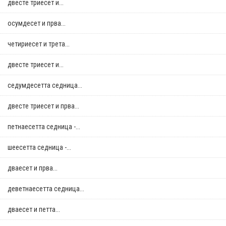
двестe триесет и...
осумдесет и прва...
четириесет и трета...
двестe триесет и...
седумдесетта седница...
двестe триесет и прва...
петнаесетта седница -...
шеесетта седница -...
дваесет и прва...
деветнаесетта седница...
дваесет и петта...