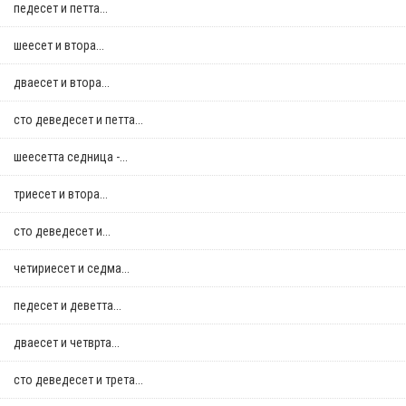
педесет и петта...
шеесет и втора...
дваесет и втора...
сто деведесет и петта...
шеесетта седница -...
триесет и втора...
сто деведесет и...
четириесет и седма...
педесет и деветта...
дваесет и четврта...
сто деведесет и трета...