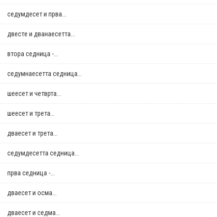
седумдесет и прва...
двестe и дванаесетта...
втора седница -...
седумнаесетта седница...
шеесет и четврта...
шеесет и трета...
дваесет и трета...
седумдесетта седница...
прва седница -...
дваесет и осма...
дваесет и седма...