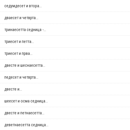
седумдесет и втора...
дваесет и четврта...
тринаесетта седница -...
триесет и петта...
триесет и прва...
двестe и шеснаесетта...
педесет и четврта...
двестe и...
шеесет и осма седница...
двестe и петнаесетта...
деветнаесетта седница...