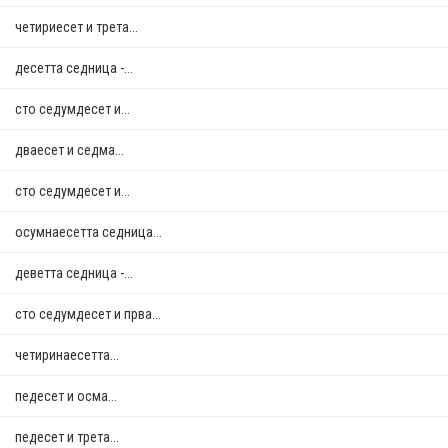
четириесет и трета...
десетта седница -...
сто седумдесет и...
дваесет и седма...
сто седумдесет и...
осумнaесетта седница...
деветта седница -...
сто седумдесет и прва...
четиринаесетта...
педесет и осма...
педесет и трета...