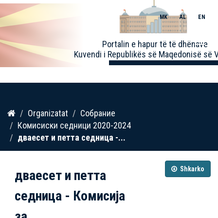
MK
AL
EN
Toggle
Portalin e hapur të të dhënave
naviga
Kuvendi i Republikës së Maqedonisë së V
Kalo
Organizatat
Собрание
te
Комисиски седници 2020-2024
përmbajtja
дваесет и петта седница -...
Shkarko
дваесет и петта
седница - Комисија
за...