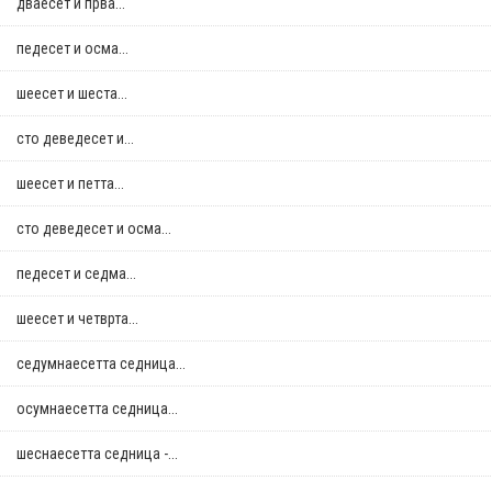
дваесет и прва...
педесет и осма...
шеесет и шеста...
сто деведесет и...
шеесет и петта...
сто деведесет и осма...
педесет и седма...
шеесет и четврта...
седумнаесетта седница...
осумнaесетта седница...
шеснаесетта седница -...