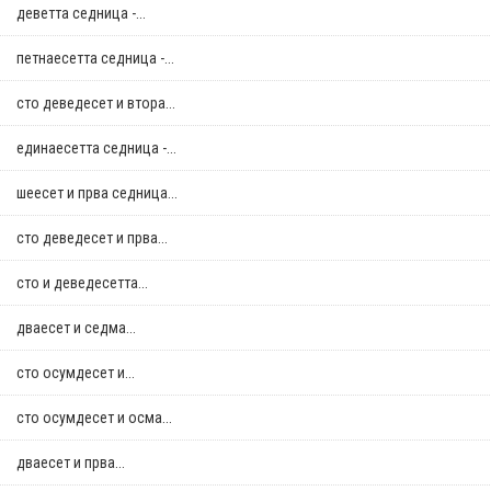
деветта седница -...
петнаесетта седница -...
сто деведесет и втора...
единаесетта седница -...
шеесет и прва седница...
сто деведесет и прва...
сто и деведесетта...
дваесет и седма...
сто осумдесет и...
сто осумдесет и осма...
дваесет и прва...