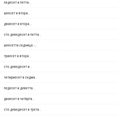
педесет и петта...
шеесет и втора...
дваесет и втора...
сто деведесет и петта...
шеесетта седница -...
триесет и втора...
сто деведесет и...
четириесет и седма...
педесет и деветта...
дваесет и четврта...
сто деведесет и трета...