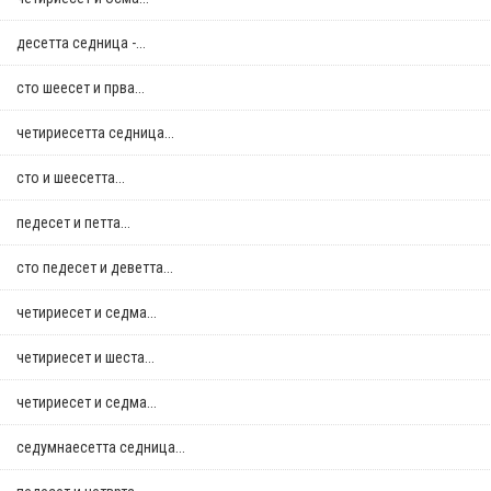
десетта седница -...
сто шеесет и прва...
четириесетта седница...
сто и шеесетта...
педесет и петта...
сто педесет и деветта...
четириесет и седма...
четириесет и шеста...
четириесет и седма...
седумнаесетта седница...