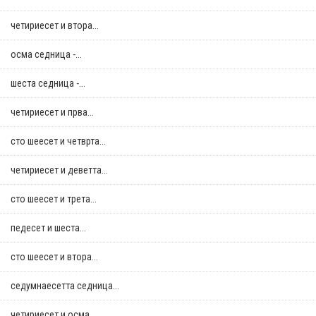
четириесет и втора...
осма седница -...
шеста седница -...
четириесет и прва...
сто шеесет и четврта...
четириесет и деветта...
сто шеесет и трета...
педесет и шеста...
сто шеесет и втора...
седумнаесетта седница...
четириесет и осма...