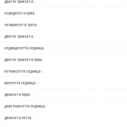
двестe триесет и...
осумдесет и прва...
четириесет и трета...
двестe триесет и...
седумдесетта седница...
двестe триесет и прва...
петнаесетта седница -...
шеесетта седница -...
дваесет и прва...
деветнаесетта седница...
дваесет и петта...