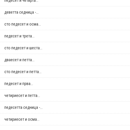
педесет и четврта...
деветта седница -...
сто педесет и осма...
педесет и трета...
сто педесет и шеста...
дваесет и петта...
сто педесет и петта...
педесет и прва...
четириесет и петта...
педесетта седница -...
четириесет и осма...