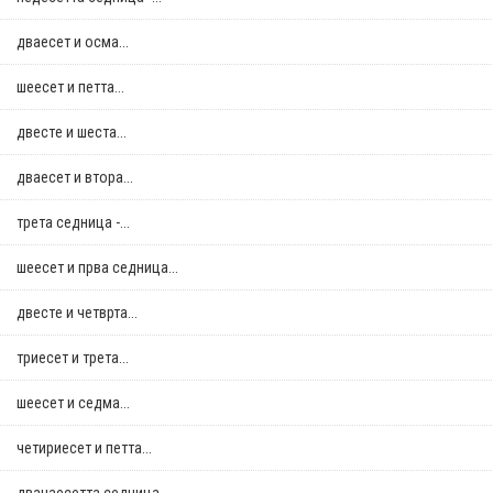
дваесет и осма...
шеесет и петта...
двестe и шеста...
дваесет и втора...
трета седница -...
шеесет и прва седница...
двестe и четврта...
триесет и трета...
шеесет и седма...
четириесет и петта...