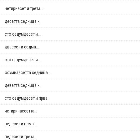
четириесет и трета...
десетта седница -...
сто седумдесет и...
дваесет и седма...
сто седумдесет и...
осумнaесетта седница...
деветта седница -...
сто седумдесет и прва...
четиринаесетта...
педесет и осма...
педесет и трета...