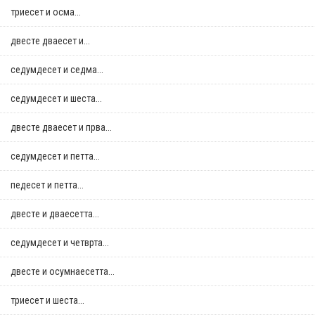
триесет и осма...
двестe дваесет и...
седумдесет и седма...
седумдесет и шеста...
двестe дваесет и прва...
седумдесет и петта...
педесет и петта...
двестe и дваесетта...
седумдесет и четврта...
двестe и осумнaесетта...
триесет и шеста...