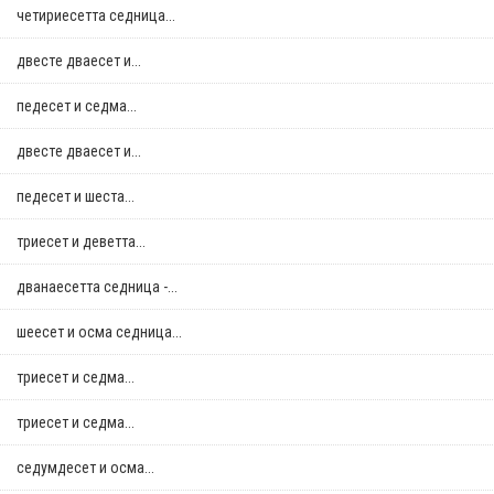
четириесетта седница...
двестe дваесет и...
педесет и седма...
двестe дваесет и...
педесет и шеста...
триесет и деветта...
дванаесетта седница -...
шеесет и осма седница...
триесет и седма...
триесет и седма...
седумдесет и осма...