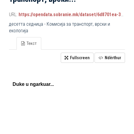
URL:
https://opendata.sobranie.mk/dataset/6d8701ea-3a42-465d-8f88-639bc6dc1a8e/resource/6b57dacb-61c0-4c92-8301-037ace9d0a6d/download/komisiski_sednici.json
десетта седница - Комисија за транспорт, врски и
екологија
Текст
Fullscreen
Ndërthur