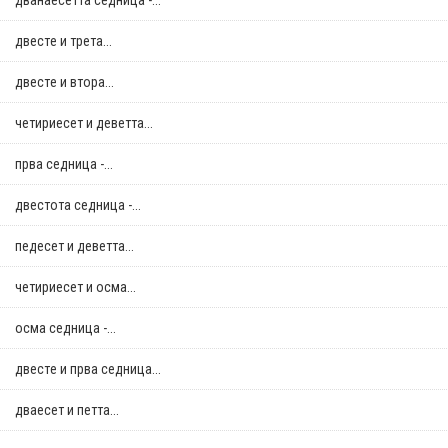
дванаесетта седница -...
двестe и трета...
двестe и втора...
четириесет и деветта...
прва седница -...
двестота седница -...
педесет и деветта...
четириесет и осма...
осма седница -...
двестe и прва седница...
дваесет и петта...