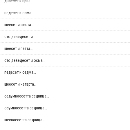
дваесет и прва...
педесет и осма...
шеесет и шеста...
сто деведесет и...
шеесет и петта...
сто деведесет и осма...
педесет и седма...
шеесет и четврта...
седумнаесетта седница...
осумнaесетта седница...
шеснаесетта седница -...