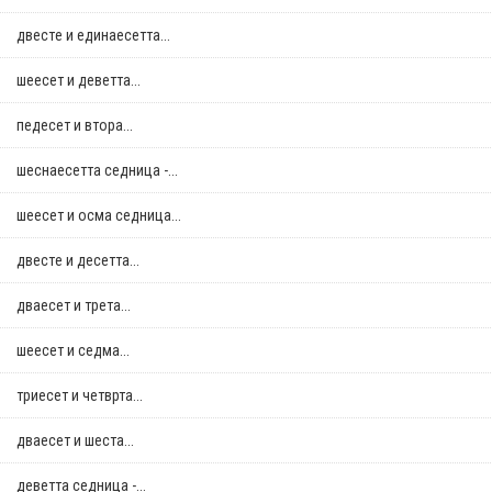
двестe и единаесетта...
шеесет и деветта...
педесет и втора...
шеснаесетта седница -...
шеесет и осма седница...
двестe и десетта...
дваесет и трета...
шеесет и седма...
триесет и четврта...
дваесет и шеста...
деветта седница -...