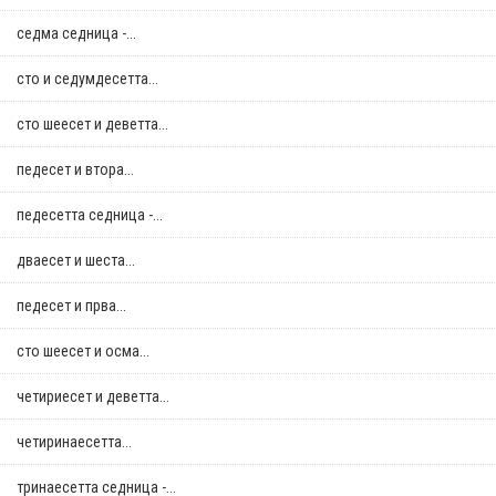
седма седница -...
сто и седумдесетта...
сто шеесет и деветта...
педесет и втора...
педесетта седница -...
дваесет и шеста...
педесет и прва...
сто шеесет и осма...
четириесет и деветта...
четиринаесетта...
тринаесетта седница -...