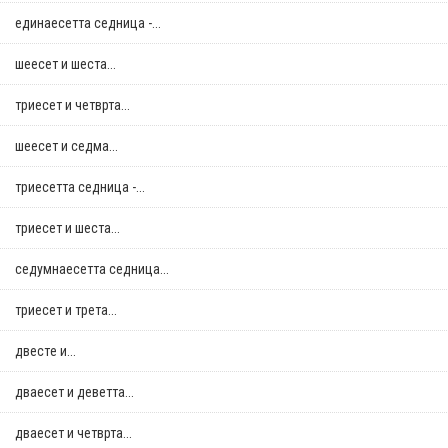
единаесетта седница -...
шеесет и шеста...
триесет и четврта...
шеесет и седма...
триесетта седница -...
триесет и шеста...
седумнаесетта седница...
триесет и трета...
двестe и...
дваесет и деветта...
дваесет и четврта...