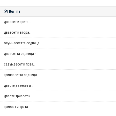
Burime
дваесет и трета...
дваесет и втора...
осумнaесетта седница...
дваесетта седница -...
седумдесет и прва...
тринаесетта седница -...
двестe дваесет и...
двестe триесет и...
триесет и трета...