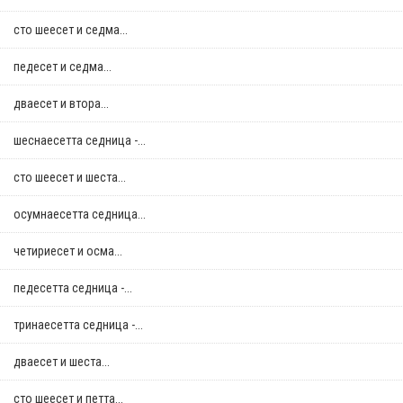
сто шеесет и седма...
педесет и седма...
дваесет и втора...
шеснаесетта седница -...
сто шеесет и шеста...
осумнaесетта седница...
четириесет и осма...
педесетта седница -...
тринаесетта седница -...
дваесет и шеста...
сто шеесет и петта...