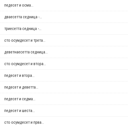
педесет и осма...
дваесетта седница -...
триесетта седница -...
сто осумдесет и трета...
деветнаесетта седница...
сто осумдесет и втора...
педесет и втора...
педесет и деветта...
педесет и седма...
педесет и шеста...
сто осумдесет и прва...