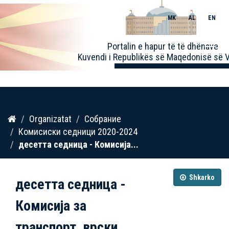
MK
AL
EN
Toggle
Portalin e hapur të të dhënave
naviga
Kuvendi i Republikës së Maqedonisë së V
Kalo
Organizatat
Собрание
te
Комисиски седници 2020-2024
përmbajtja
десетта седница - Комисија...
Shkarko
десетта седница -
Комисија за
транспорт, врски...