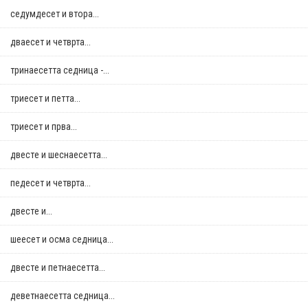
седумдесет и втора...
дваесет и четврта...
тринаесетта седница -...
триесет и петта...
триесет и прва...
двестe и шеснаесетта...
педесет и четврта...
двестe и...
шеесет и осма седница...
двестe и петнаесетта...
деветнаесетта седница...