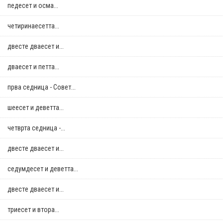
педесет и осма...
четиринаесетта...
двестe дваесет и...
дваесет и петта...
прва седница - Совет...
шеесет и деветта...
четврта седница -...
двестe дваесет и...
седумдесет и деветта...
двестe дваесет и...
триесет и втора...