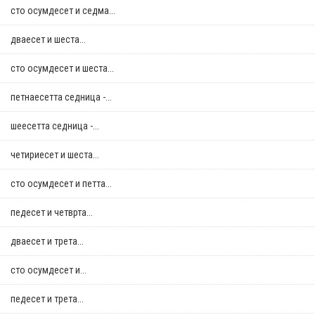
сто осумдесет и седма...
дваесет и шеста...
сто осумдесет и шеста...
петнаесетта седница -...
шеесетта седница -...
четириесет и шеста...
сто осумдесет и петта...
педесет и четврта...
дваесет и трета...
сто осумдесет и...
педесет и трета...