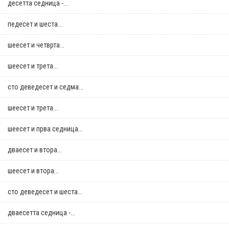
десетта седница -...
педесет и шеста...
шеесет и четврта...
шеесет и трета...
сто деведесет и седма...
шеесет и трета...
шеесет и прва седница...
дваесет и втора...
шеесет и втора...
сто деведесет и шеста...
дваесетта седница -...