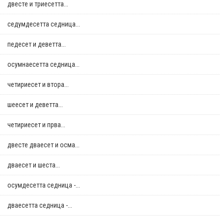
двестe и триесетта...
седумдесетта седница...
педесет и деветта...
осумнaесетта седница...
четириесет и втора...
шеесет и деветта...
четириесет и прва...
двестe дваесет и осма...
дваесет и шеста...
осумдесетта седница -...
дваесетта седница -...