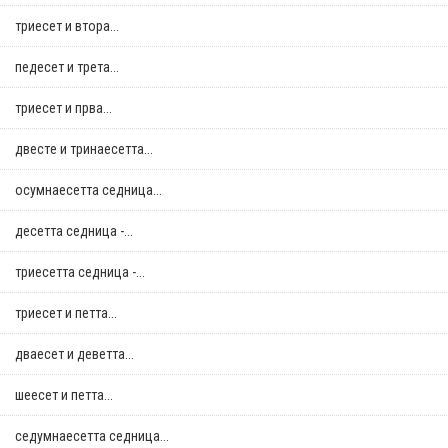
триесет и втора...
педесет и трета...
триесет и прва...
двестe и тринаесетта...
осумнaесетта седница...
десетта седница -...
триесетта седница -...
триесет и петта...
дваесет и деветта...
шеесет и петта...
седумнаесетта седница...