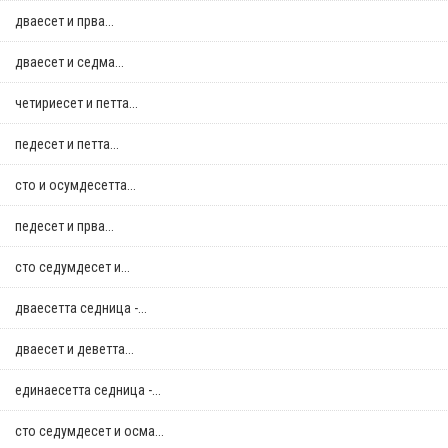
дваесет и прва...
дваесет и седма...
четириесет и петта...
педесет и петта...
сто и осумдесетта...
педесет и прва...
сто седумдесет и...
дваесетта седница -...
дваесет и деветта...
единаесетта седница -...
сто седумдесет и осма...