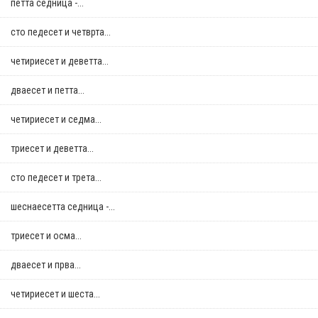
петта седница -...
сто педесет и четврта...
четириесет и деветта...
дваесет и петта...
четириесет и седма...
триесет и деветта...
сто педесет и трета...
шеснаесетта седница -...
триесет и осма...
дваесет и прва...
четириесет и шеста...