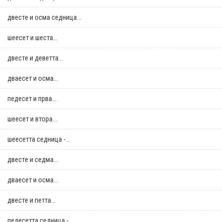
двестe и осма седница...
шеесет и шеста...
двестe и деветта...
дваесет и осма...
педесет и прва...
шеесет и втора...
шеесетта седница -...
двестe и седма...
дваесет и осма...
двестe и петта...
педесетта седница -...