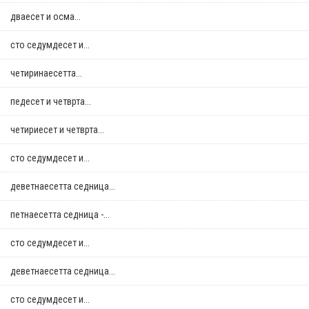
дваесет и осма...
сто седумдесет и...
четиринаесетта...
педесет и четврта...
четириесет и четврта...
сто седумдесет и...
деветнаесетта седница...
петнаесетта седница -...
сто седумдесет и...
деветнаесетта седница...
сто седумдесет и...