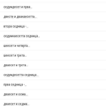
седумдесет и прва...
двестe и дванаесетта...
втора седница -...
седумнаесетта седница...
шеесет и четврта...
шеесет и трета...
дваесет и трета...
седумдесетта седница...
прва седница -...
дваесет и осма...
дваесет и седма...