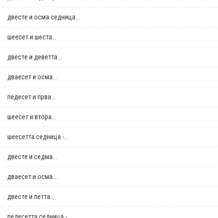
двестe и осма седница...
шеесет и шеста...
двестe и деветта...
дваесет и осма...
педесет и прва...
шеесет и втора...
шеесетта седница -...
двестe и седма...
дваесет и осма...
двестe и петта...
педесетта седница -...