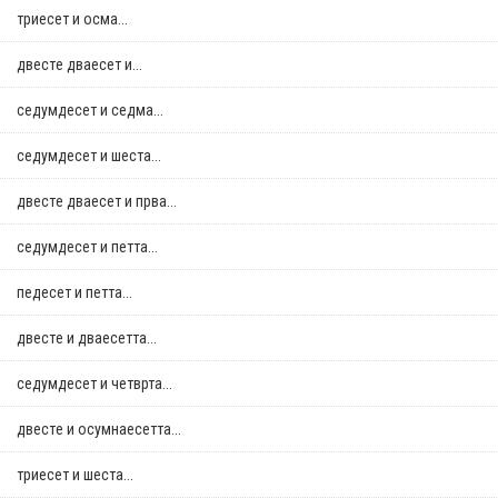
триесет и осма...
двестe дваесет и...
седумдесет и седма...
седумдесет и шеста...
двестe дваесет и прва...
седумдесет и петта...
педесет и петта...
двестe и дваесетта...
седумдесет и четврта...
двестe и осумнaесетта...
триесет и шеста...