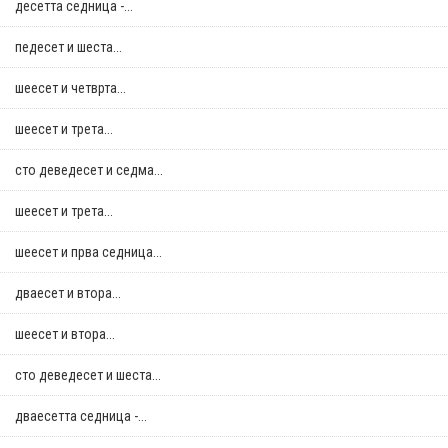
десетта седница -...
педесет и шеста...
шеесет и четврта...
шеесет и трета...
сто деведесет и седма...
шеесет и трета...
шеесет и прва седница...
дваесет и втора...
шеесет и втора...
сто деведесет и шеста...
дваесетта седница -...