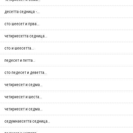
десетта седница -...
сто шеесет и прва...
четириесетта седница...
сто и шеесетта...
педесет и петта...
сто педесет и деветта...
четириесет и седма...
четириесет и шеста...
четириесет и седма...
седумнаесетта седница...