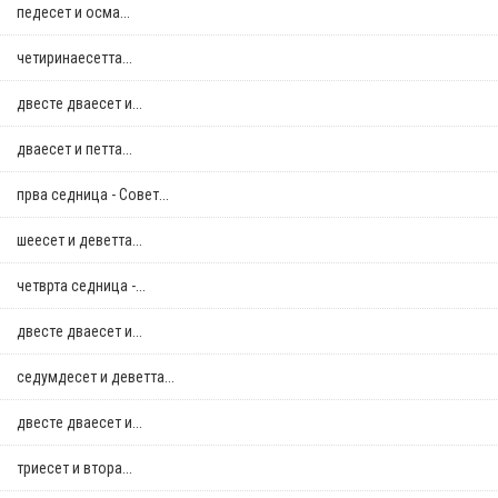
педесет и осма...
четиринаесетта...
двестe дваесет и...
дваесет и петта...
прва седница - Совет...
шеесет и деветта...
четврта седница -...
двестe дваесет и...
седумдесет и деветта...
двестe дваесет и...
триесет и втора...