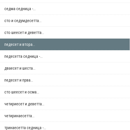
седма седница -...
сто и седумдесетта...
сто шеесет и деветта...
педесет и втора...
педесетта седница -...
дваесет и шеста...
педесет и прва...
сто шеесет и осма...
четириесет и деветта...
четиринаесетта...
тринаесетта седница -...