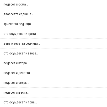
педесет и осма...
дваесетта седница -...
триесетта седница -...
сто осумдесет и трета...
деветнаесетта седница...
сто осумдесет и втора...
педесет и втора...
педесет и деветта...
педесет и седма...
педесет и шеста...
сто осумдесет и прва...