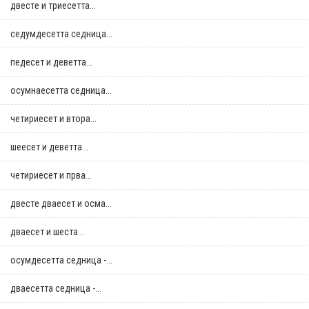
двестe и триесетта...
седумдесетта седница...
педесет и деветта...
осумнaесетта седница...
четириесет и втора...
шеесет и деветта...
четириесет и прва...
двестe дваесет и осма...
дваесет и шеста...
осумдесетта седница -...
дваесетта седница -...