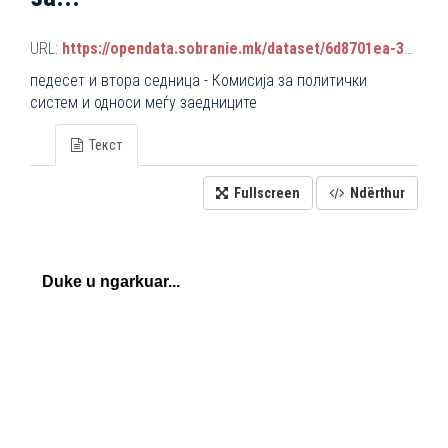
URL:
https://opendata.sobranie.mk/dataset/6d8701ea-3a42-465d-8f88-639bc6dc1a8e/resource/2c82c254-8e9a-4b89-b676-94f275c48a71/download/komisiski_sednici.json
педесет и втора седница - Комисија за политички
систем и односи меѓу заедниците
Текст
Fullscreen
Ndërthur