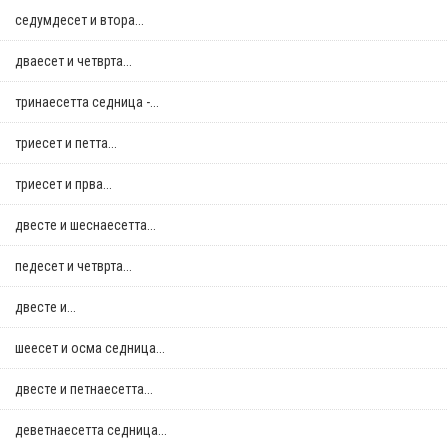
седумдесет и втора...
дваесет и четврта...
тринаесетта седница -...
триесет и петта...
триесет и прва...
двестe и шеснаесетта...
педесет и четврта...
двестe и...
шеесет и осма седница...
двестe и петнаесетта...
деветнаесетта седница...