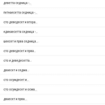
деветта седница -...
петнаесетта седница -...
сто деведесет и втора...
единаесетта седница -...
шеесет и прва седница...
сто деведесет и прва...
сто и деведесетта...
дваесет и седма...
сто осумдесет и...
сто осумдесет и осма...
дваесет и прва...