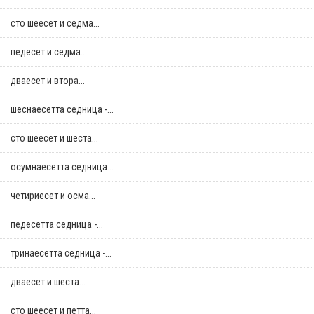
сто шеесет и седма...
педесет и седма...
дваесет и втора...
шеснаесетта седница -...
сто шеесет и шеста...
осумнaесетта седница...
четириесет и осма...
педесетта седница -...
тринаесетта седница -...
дваесет и шеста...
сто шеесет и петта...