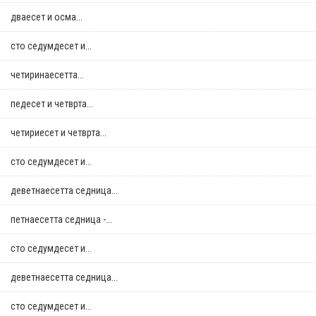
дваесет и осма...
сто седумдесет и...
четиринаесетта...
педесет и четврта...
четириесет и четврта...
сто седумдесет и...
деветнаесетта седница...
петнаесетта седница -...
сто седумдесет и...
деветнаесетта седница...
сто седумдесет и...