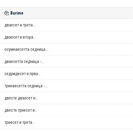
Burime
дваесет и трета...
дваесет и втора...
осумнaесетта седница...
дваесетта седница -...
седумдесет и прва...
тринаесетта седница -...
двестe дваесет и...
двестe триесет и...
триесет и трета...