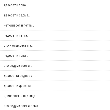
дваесет и прва...
дваесет и седма...
четириесет и петта...
педесет и петта...
сто и осумдесетта...
педесет и прва...
сто седумдесет и...
дваесетта седница -...
дваесет и деветта...
единаесетта седница -...
сто седумдесет и осма...