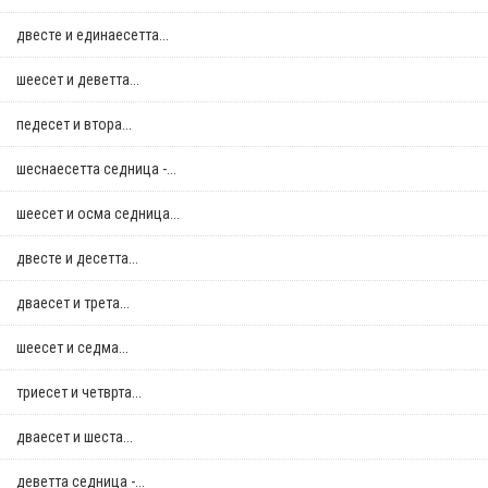
двестe и единаесетта...
шеесет и деветта...
педесет и втора...
шеснаесетта седница -...
шеесет и осма седница...
двестe и десетта...
дваесет и трета...
шеесет и седма...
триесет и четврта...
дваесет и шеста...
деветта седница -...