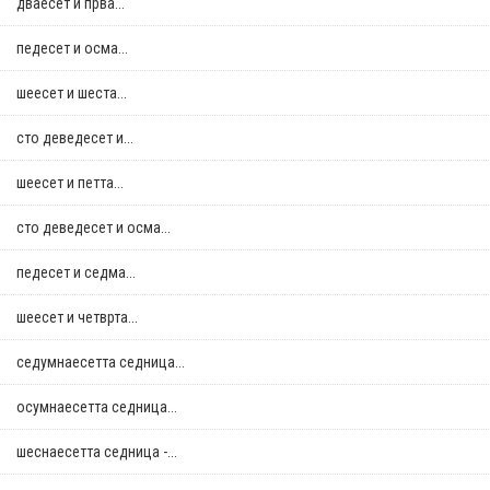
дваесет и прва...
педесет и осма...
шеесет и шеста...
сто деведесет и...
шеесет и петта...
сто деведесет и осма...
педесет и седма...
шеесет и четврта...
седумнаесетта седница...
осумнaесетта седница...
шеснаесетта седница -...