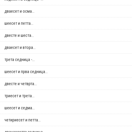
дваесет и осма...
шеесет и петта...
двестe и шеста...
дваесет и втора...
трета седница -...
шеесет и прва седница...
двестe и четврта...
триесет и трета...
шеесет и седма...
четириесет и петта...