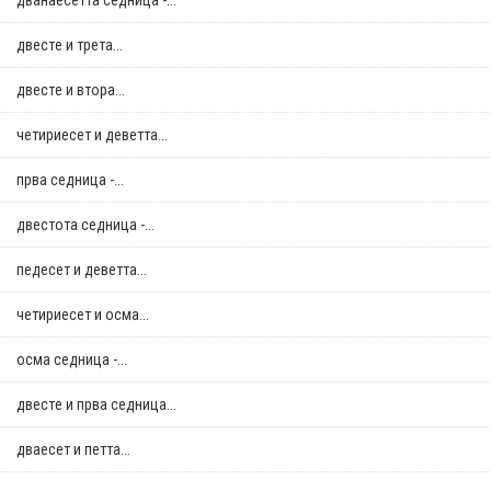
дванаесетта седница -...
двестe и трета...
двестe и втора...
четириесет и деветта...
прва седница -...
двестота седница -...
педесет и деветта...
четириесет и осма...
осма седница -...
двестe и прва седница...
дваесет и петта...