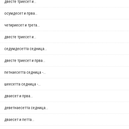
двестe триесет и...
осумдесет и прва...
четириесет и трета...
двестe триесет и...
седумдесетта седница...
двестe триесет и прва...
петнаесетта седница -...
шеесетта седница -...
дваесет и прва...
деветнаесетта седница...
дваесет и петта...