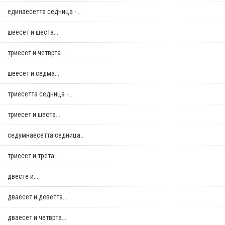
единаесетта седница -...
шеесет и шеста...
триесет и четврта...
шеесет и седма...
триесетта седница -...
триесет и шеста...
седумнаесетта седница...
триесет и трета...
двестe и...
дваесет и деветта...
дваесет и четврта...