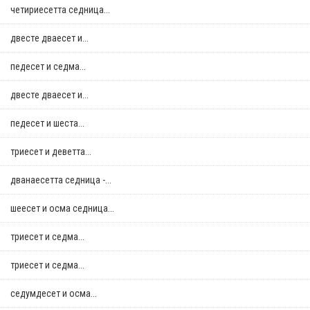
четириесетта седница...
двестe дваесет и...
педесет и седма...
двестe дваесет и...
педесет и шеста...
триесет и деветта...
дванаесетта седница -...
шеесет и осма седница...
триесет и седма...
триесет и седма...
седумдесет и осма...