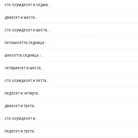
сто осумдесет и седма...
дваесет и шеста...
сто осумдесет и шеста...
петнаесетта седница -...
шеесетта седница -...
четириесет и шеста...
сто осумдесет и петта...
педесет и четврта...
дваесет и трета...
сто осумдесет и...
педесет и трета...