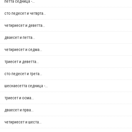
петта седница -...
сто педесет и четврта...
четириесет и деветта...
дваесет и петта...
четириесет и седма...
триесет и деветта...
сто педесет и трета...
шеснаесетта седница -...
триесет и осма...
дваесет и прва...
четириесет и шеста...