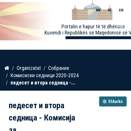
MK
AL
EN
Toggle
Portalin e hapur të të dhënave
naviga
Kuvendi i Republikës së Maqedonisë së V
Kalo
Organizatat
Собрание
te
Комисиски седници 2020-2024
përmbajtja
педесет и втора седница -...
Shkarko
педесет и втора
седница - Комисија
за...