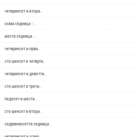
четириесет и втора...
осма седница -...
шеста седница -...
четириесет и прва...
сто шеесет и четврта...
четириесет и деветта...
сто шеесет и трета...
педесет и шеста...
сто шеесет и втора...
седумнаесетта седница...
четириесет и осма...