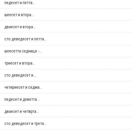
педесет и петта...
шеесет и втора...
дваесет и втора...
сто деведесет и петта...
шеесетта седница -...
триесет и втора...
сто деведесет и...
четириесет и седма...
педесет и деветта...
дваесет и четврта...
сто деведесет и трета...