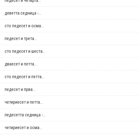
педесет и четврта...
деветта седница -...
сто педесет и осма...
педесет и трета...
сто педесет и шеста...
дваесет и петта...
сто педесет и петта...
педесет и прва...
четириесет и петта...
педесетта седница -...
четириесет и осма...