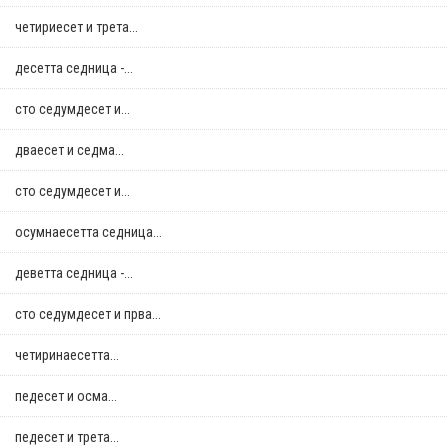
четириесет и трета...
десетта седница -...
сто седумдесет и...
дваесет и седма...
сто седумдесет и...
осумнaесетта седница...
деветта седница -...
сто седумдесет и прва...
четиринаесетта...
педесет и осма...
педесет и трета...