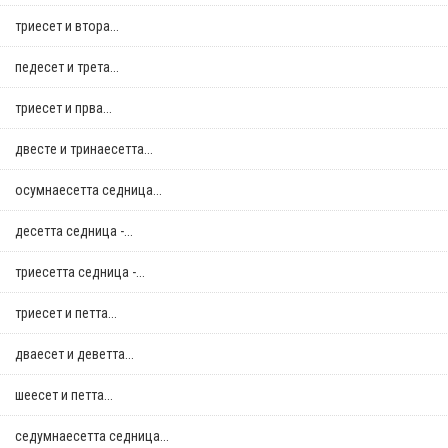
триесет и втора...
педесет и трета...
триесет и прва...
двестe и тринаесетта...
осумнaесетта седница...
десетта седница -...
триесетта седница -...
триесет и петта...
дваесет и деветта...
шеесет и петта...
седумнаесетта седница...