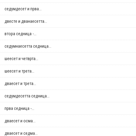
седумдесет и прва...
двестe и дванаесетта...
втора седница -...
седумнаесетта седница...
шеесет и четврта...
шеесет и трета...
дваесет и трета...
седумдесетта седница...
прва седница -...
дваесет и осма...
дваесет и седма...