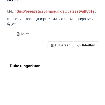
URL:
https://opendata.sobranie.mk/sq/dataset/6d8701ea-3a42-465d-8f88-639bc6dc1a8e/resource/9e2839d9-8b08-42cd-8999-f04f14acf47c/download/komisiski_sednici.json
шеесет и втора седница - Комисија за финансирање и
буџет
Текст
Fullscreen
Ndërthur