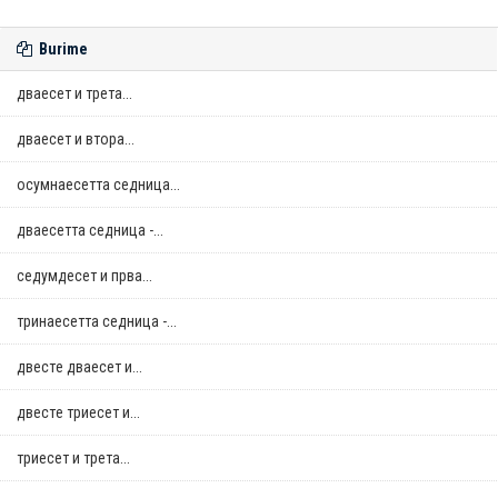
Burime
дваесет и трета...
дваесет и втора...
осумнaесетта седница...
дваесетта седница -...
седумдесет и прва...
тринаесетта седница -...
двестe дваесет и...
двестe триесет и...
триесет и трета...