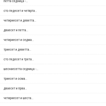
петта седница -...
сто педесет и четврта...
четириесет и деветта...
дваесет и петта...
четириесет и седма...
триесет и деветта...
сто педесет и трета...
шеснаесетта седница -...
триесет и осма...
дваесет и прва...
четириесет и шеста...