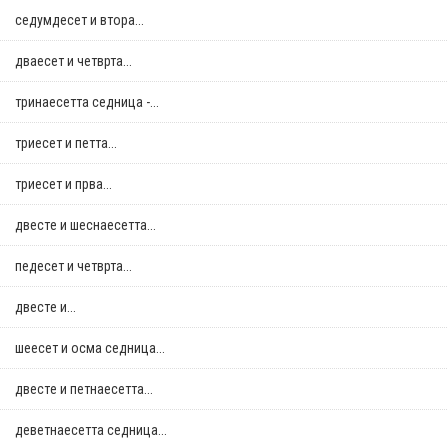
седумдесет и втора...
дваесет и четврта...
тринаесетта седница -...
триесет и петта...
триесет и прва...
двестe и шеснаесетта...
педесет и четврта...
двестe и...
шеесет и осма седница...
двестe и петнаесетта...
деветнаесетта седница...