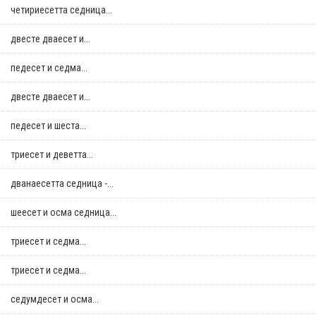
четириесетта седница...
двестe дваесет и...
педесет и седма...
двестe дваесет и...
педесет и шеста...
триесет и деветта...
дванаесетта седница -...
шеесет и осма седница...
триесет и седма...
триесет и седма...
седумдесет и осма...