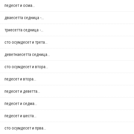
педесет и осма...
дваесетта седница -...
триесетта седница -...
сто осумдесет и трета...
деветнаесетта седница...
сто осумдесет и втора...
педесет и втора...
педесет и деветта...
педесет и седма...
педесет и шеста...
сто осумдесет и прва...