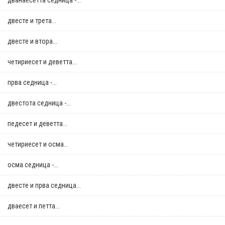
дванаесетта седница -...
двестe и трета...
двестe и втора...
четириесет и деветта...
прва седница -...
двестота седница -...
педесет и деветта...
четириесет и осма...
осма седница -...
двестe и прва седница...
дваесет и петта...