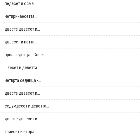
педесет и осма...
четиринаесетта...
двестe дваесет и...
дваесет и петта...
прва седница - Совет...
шеесет и деветта...
четврта седница -...
двестe дваесет и...
седумдесет и деветта...
двестe дваесет и...
триесет и втора...