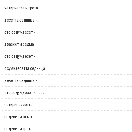
четириесет и трета...
десетта седница -...
сто седумдесет и...
дваесет и седма...
сто седумдесет и...
осумнaесетта седница...
деветта седница -...
сто седумдесет и прва...
четиринаесетта...
педесет и осма...
педесет и трета...