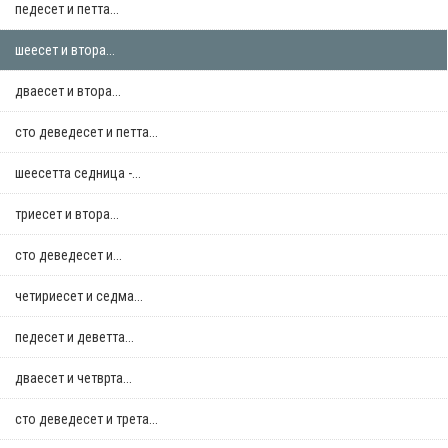
педесет и петта...
шеесет и втора...
дваесет и втора...
сто деведесет и петта...
шеесетта седница -...
триесет и втора...
сто деведесет и...
четириесет и седма...
педесет и деветта...
дваесет и четврта...
сто деведесет и трета...