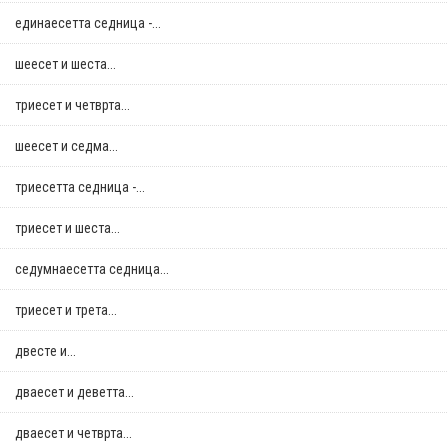
единаесетта седница -...
шеесет и шеста...
триесет и четврта...
шеесет и седма...
триесетта седница -...
триесет и шеста...
седумнаесетта седница...
триесет и трета...
двестe и...
дваесет и деветта...
дваесет и четврта...