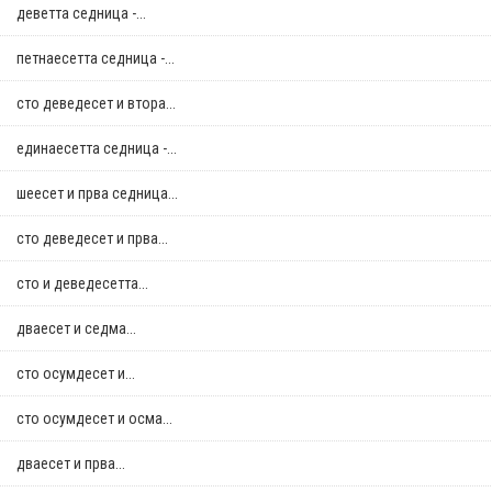
деветта седница -...
петнаесетта седница -...
сто деведесет и втора...
единаесетта седница -...
шеесет и прва седница...
сто деведесет и прва...
сто и деведесетта...
дваесет и седма...
сто осумдесет и...
сто осумдесет и осма...
дваесет и прва...