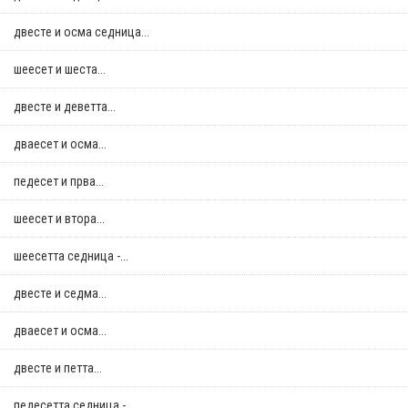
двестe и осма седница...
шеесет и шеста...
двестe и деветта...
дваесет и осма...
педесет и прва...
шеесет и втора...
шеесетта седница -...
двестe и седма...
дваесет и осма...
двестe и петта...
педесетта седница -...