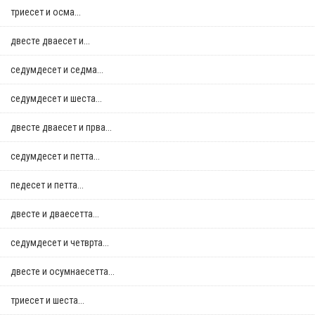
триесет и осма...
двестe дваесет и...
седумдесет и седма...
седумдесет и шеста...
двестe дваесет и прва...
седумдесет и петта...
педесет и петта...
двестe и дваесетта...
седумдесет и четврта...
двестe и осумнaесетта...
триесет и шеста...