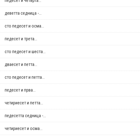
педесет и четврта...
деветта седница -...
сто педесет и осма...
педесет и трета...
сто педесет и шеста...
дваесет и петта...
сто педесет и петта...
педесет и прва...
четириесет и петта...
педесетта седница -...
четириесет и осма...