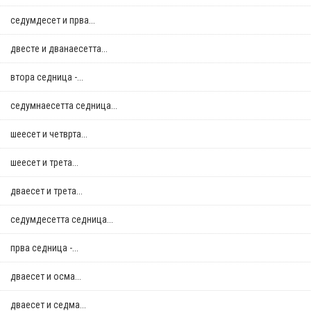
седумдесет и прва...
двестe и дванаесетта...
втора седница -...
седумнаесетта седница...
шеесет и четврта...
шеесет и трета...
дваесет и трета...
седумдесетта седница...
прва седница -...
дваесет и осма...
дваесет и седма...