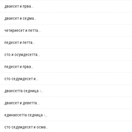
дваесет и прва...
дваесет и седма...
четириесет и петта...
педесет и петта...
сто и осумдесетта...
педесет и прва...
сто седумдесет и...
дваесетта седница -...
дваесет и деветта...
единаесетта седница -...
сто седумдесет и осма...