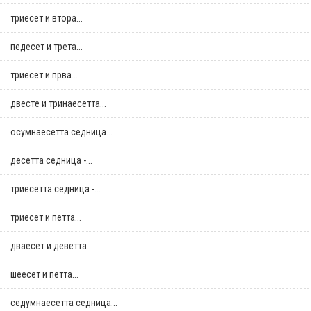
триесет и втора...
педесет и трета...
триесет и прва...
двестe и тринаесетта...
осумнaесетта седница...
десетта седница -...
триесетта седница -...
триесет и петта...
дваесет и деветта...
шеесет и петта...
седумнаесетта седница...