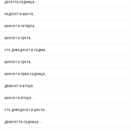
десетта седница -...
педесет и шеста...
шеесет и четврта...
шеесет и трета...
сто деведесет и седма...
шеесет и трета...
шеесет и прва седница...
дваесет и втора...
шеесет и втора...
сто деведесет и шеста...
дваесетта седница -...