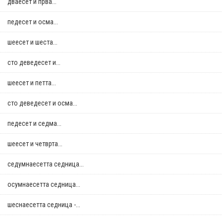
дваесет и прва...
педесет и осма...
шеесет и шеста...
сто деведесет и...
шеесет и петта...
сто деведесет и осма...
педесет и седма...
шеесет и четврта...
седумнаесетта седница...
осумнaесетта седница...
шеснаесетта седница -...