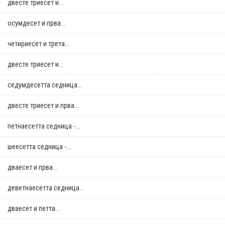
двестe триесет и...
осумдесет и прва...
четириесет и трета...
двестe триесет и...
седумдесетта седница...
двестe триесет и прва...
петнаесетта седница -...
шеесетта седница -...
дваесет и прва...
деветнаесетта седница...
дваесет и петта...