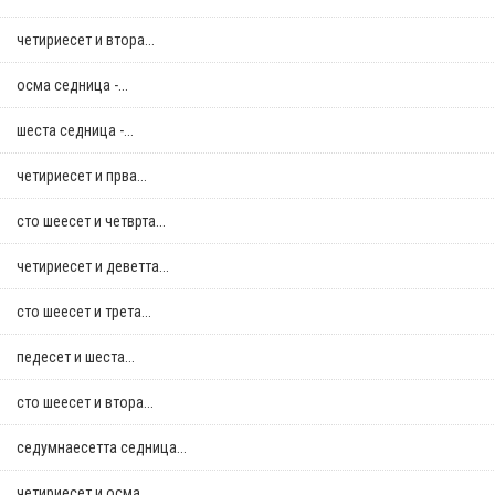
четириесет и втора...
осма седница -...
шеста седница -...
четириесет и прва...
сто шеесет и четврта...
четириесет и деветта...
сто шеесет и трета...
педесет и шеста...
сто шеесет и втора...
седумнаесетта седница...
четириесет и осма...