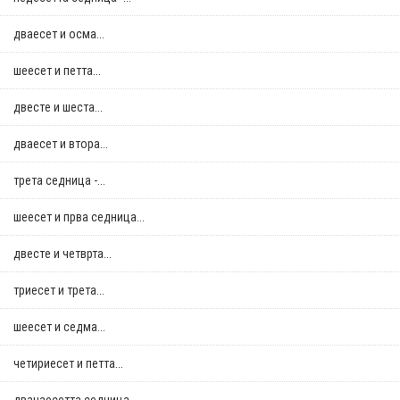
дваесет и осма...
шеесет и петта...
двестe и шеста...
дваесет и втора...
трета седница -...
шеесет и прва седница...
двестe и четврта...
триесет и трета...
шеесет и седма...
четириесет и петта...