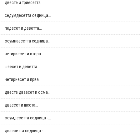
двестe и триесетта...
седумдесетта седница...
педесет и деветта...
осумнaесетта седница...
четириесет и втора...
шеесет и деветта...
четириесет и прва...
двестe дваесет и осма...
дваесет и шеста...
осумдесетта седница -...
дваесетта седница -...