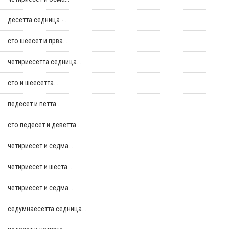
десетта седница -...
сто шеесет и прва...
четириесетта седница...
сто и шеесетта...
педесет и петта...
сто педесет и деветта...
четириесет и седма...
четириесет и шеста...
четириесет и седма...
седумнаесетта седница...