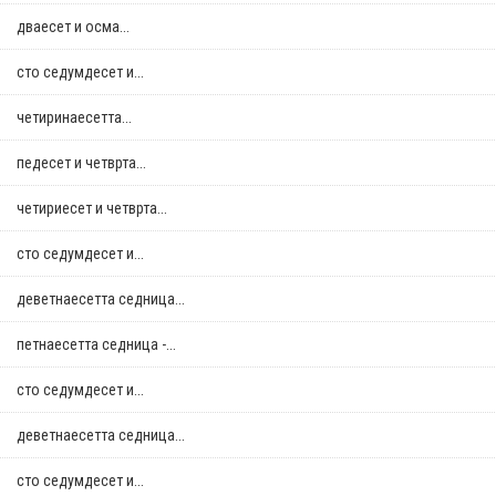
дваесет и осма...
сто седумдесет и...
четиринаесетта...
педесет и четврта...
четириесет и четврта...
сто седумдесет и...
деветнаесетта седница...
петнаесетта седница -...
сто седумдесет и...
деветнаесетта седница...
сто седумдесет и...