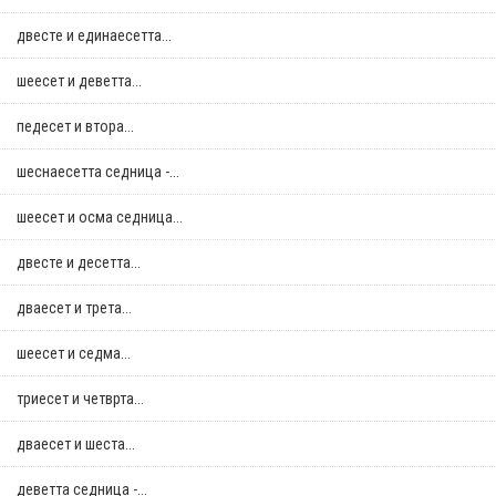
двестe и единаесетта...
шеесет и деветта...
педесет и втора...
шеснаесетта седница -...
шеесет и осма седница...
двестe и десетта...
дваесет и трета...
шеесет и седма...
триесет и четврта...
дваесет и шеста...
деветта седница -...