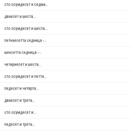
сто осумдесет и седма...
дваесет и шеста...
сто осумдесет и шеста...
петнаесетта седница -...
шеесетта седница -...
четириесет и шеста...
сто осумдесет и петта...
педесет и четврта...
дваесет и трета...
сто осумдесет и...
педесет и трета...