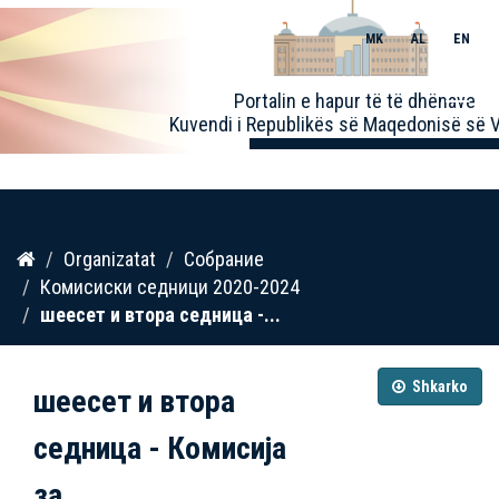
MK
AL
EN
Toggle
Portalin e hapur të të dhënave
naviga
Kuvendi i Republikës së Maqedonisë së V
Kalo
Organizatat
Собрание
te
Комисиски седници 2020-2024
përmbajtja
шеесет и втора седница -...
Shkarko
шеесет и втора
седница - Комисија
за...