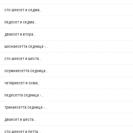
сто шеесет и седма...
педесет и седма...
дваесет и втора...
шеснаесетта седница -...
сто шеесет и шеста...
осумнaесетта седница...
четириесет и осма...
педесетта седница -...
тринаесетта седница -...
дваесет и шеста...
сто шеесет и петта...