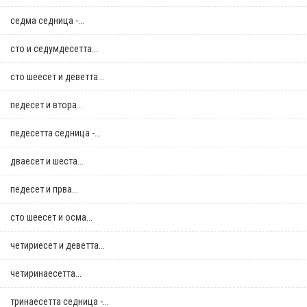
седма седница -...
сто и седумдесетта...
сто шеесет и деветта...
педесет и втора...
педесетта седница -...
дваесет и шеста...
педесет и прва...
сто шеесет и осма...
четириесет и деветта...
четиринаесетта...
тринаесетта седница -...