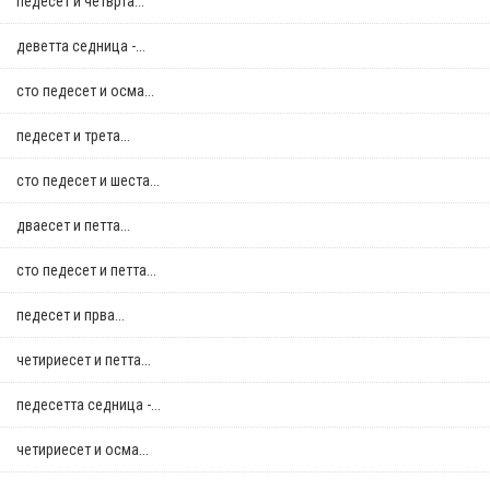
педесет и четврта...
деветта седница -...
сто педесет и осма...
педесет и трета...
сто педесет и шеста...
дваесет и петта...
сто педесет и петта...
педесет и прва...
четириесет и петта...
педесетта седница -...
четириесет и осма...