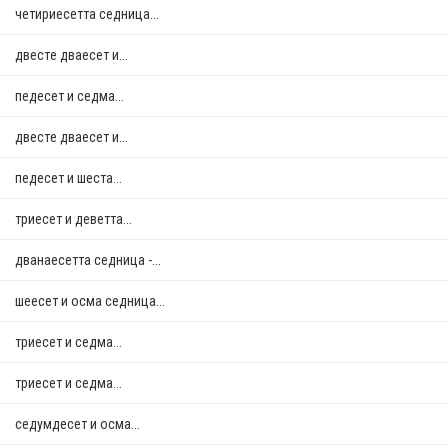
четириесетта седница...
двестe дваесет и...
педесет и седма...
двестe дваесет и...
педесет и шеста...
триесет и деветта...
дванаесетта седница -...
шеесет и осма седница...
триесет и седма...
триесет и седма...
седумдесет и осма...