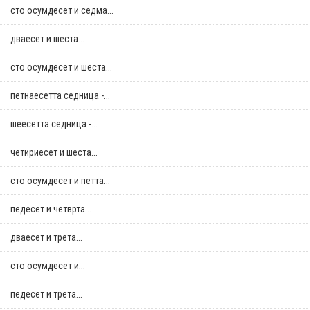
сто осумдесет и седма...
дваесет и шеста...
сто осумдесет и шеста...
петнаесетта седница -...
шеесетта седница -...
четириесет и шеста...
сто осумдесет и петта...
педесет и четврта...
дваесет и трета...
сто осумдесет и...
педесет и трета...