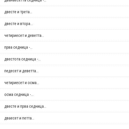
дванаесетта седница -...
двестe и трета...
двестe и втора...
четириесет и деветта...
прва седница -...
двестота седница -...
педесет и деветта...
четириесет и осма...
осма седница -...
двестe и прва седница...
дваесет и петта...