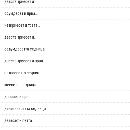
двестe триесет и...
осумдесет и прва...
четириесет и трета...
двестe триесет и...
седумдесетта седница...
двестe триесет и прва...
петнаесетта седница -...
шеесетта седница -...
дваесет и прва...
деветнаесетта седница...
дваесет и петта...