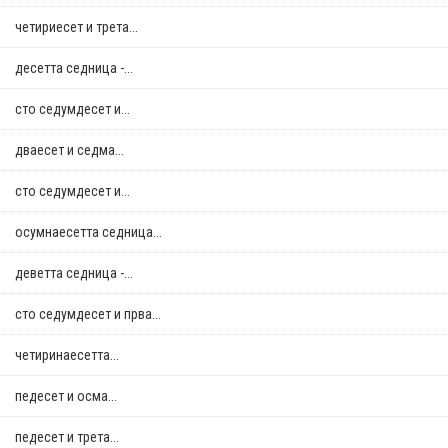
четириесет и трета...
десетта седница -...
сто седумдесет и...
дваесет и седма...
сто седумдесет и...
осумнaесетта седница...
деветта седница -...
сто седумдесет и прва...
четиринаесетта...
педесет и осма...
педесет и трета...