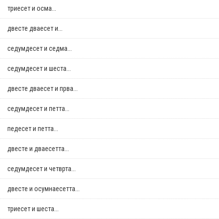
триесет и осма...
двестe дваесет и...
седумдесет и седма...
седумдесет и шеста...
двестe дваесет и прва...
седумдесет и петта...
педесет и петта...
двестe и дваесетта...
седумдесет и четврта...
двестe и осумнaесетта...
триесет и шеста...