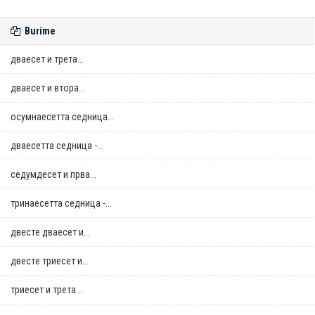
Burime
дваесет и трета...
дваесет и втора...
осумнaесетта седница...
дваесетта седница -...
седумдесет и прва...
тринаесетта седница -...
двестe дваесет и...
двестe триесет и...
триесет и трета...