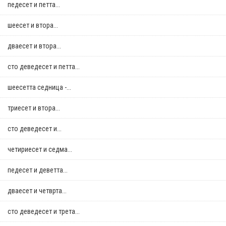
педесет и петта...
шеесет и втора...
дваесет и втора...
сто деведесет и петта...
шеесетта седница -...
триесет и втора...
сто деведесет и...
четириесет и седма...
педесет и деветта...
дваесет и четврта...
сто деведесет и трета...