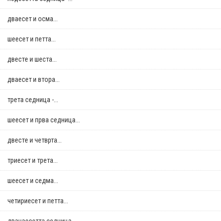
дваесет и осма...
шеесет и петта...
двестe и шеста...
дваесет и втора...
трета седница -...
шеесет и прва седница...
двестe и четврта...
триесет и трета...
шеесет и седма...
четириесет и петта...