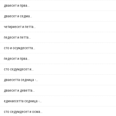
дваесет и прва...
дваесет и седма...
четириесет и петта...
педесет и петта...
сто и осумдесетта...
педесет и прва...
сто седумдесет и...
дваесетта седница -...
дваесет и деветта...
единаесетта седница -...
сто седумдесет и осма...