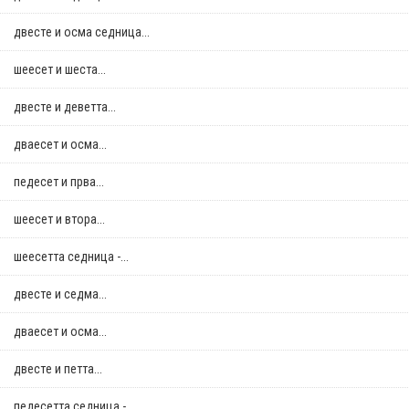
двестe и осма седница...
шеесет и шеста...
двестe и деветта...
дваесет и осма...
педесет и прва...
шеесет и втора...
шеесетта седница -...
двестe и седма...
дваесет и осма...
двестe и петта...
педесетта седница -...