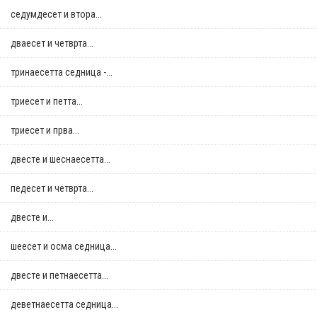
седумдесет и втора...
дваесет и четврта...
тринаесетта седница -...
триесет и петта...
триесет и прва...
двестe и шеснаесетта...
педесет и четврта...
двестe и...
шеесет и осма седница...
двестe и петнаесетта...
деветнаесетта седница...