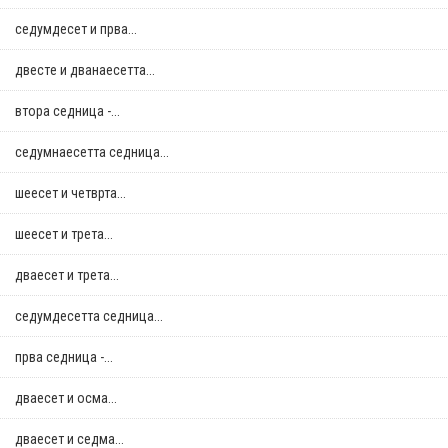
седумдесет и прва...
двестe и дванаесетта...
втора седница -...
седумнаесетта седница...
шеесет и четврта...
шеесет и трета...
дваесет и трета...
седумдесетта седница...
прва седница -...
дваесет и осма...
дваесет и седма...