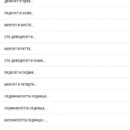
дваесет и прва...
педесет и осма...
шеесет и шеста...
сто деведесет и...
шеесет и петта...
сто деведесет и осма...
педесет и седма...
шеесет и четврта...
седумнаесетта седница...
осумнaесетта седница...
шеснаесетта седница -...