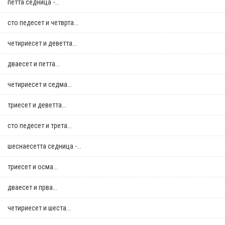
петта седница -...
сто педесет и четврта...
четириесет и деветта...
дваесет и петта...
четириесет и седма...
триесет и деветта...
сто педесет и трета...
шеснаесетта седница -...
триесет и осма...
дваесет и прва...
четириесет и шеста...