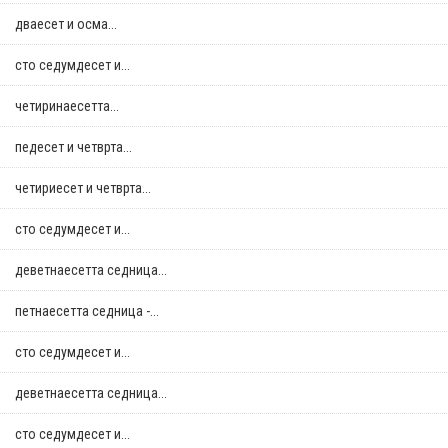
дваесет и осма...
сто седумдесет и...
четиринаесетта...
педесет и четврта...
четириесет и четврта...
сто седумдесет и...
деветнаесетта седница...
петнаесетта седница -...
сто седумдесет и...
деветнаесетта седница...
сто седумдесет и...