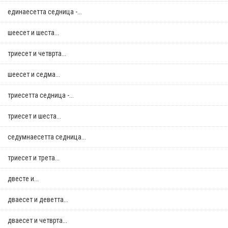
единаесетта седница -...
шеесет и шеста...
триесет и четврта...
шеесет и седма...
триесетта седница -...
триесет и шеста...
седумнаесетта седница...
триесет и трета...
двестe и...
дваесет и деветта...
дваесет и четврта...