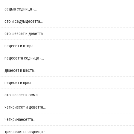
седма седница -...
сто и седумдесетта...
сто шеесет и деветта...
педесет и втора...
педесетта седница -...
дваесет и шеста...
педесет и прва...
сто шеесет и осма...
четириесет и деветта...
четиринаесетта...
тринаесетта седница -...