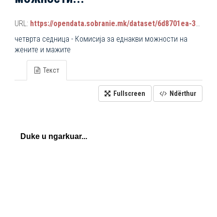
URL:
https://opendata.sobranie.mk/dataset/6d8701ea-3a42-465d-8f88-639bc6dc1a8e/resource/537d03ab-f1ef-4989-8046-8ac7948dbb26/download/komisiski_sednici.json
четврта седница - Комисија за еднакви можности на
жените и мажите
Текст
Fullscreen
Ndërthur