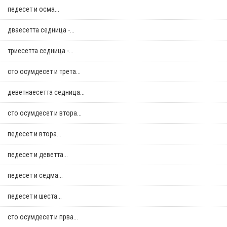
педесет и осма...
дваесетта седница -...
триесетта седница -...
сто осумдесет и трета...
деветнаесетта седница...
сто осумдесет и втора...
педесет и втора...
педесет и деветта...
педесет и седма...
педесет и шеста...
сто осумдесет и прва...