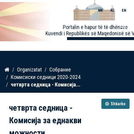
MK
AL
EN
Toggle
Portalin e hapur të të dhënave
naviga
Kuvendi i Republikës së Maqedonisë së V
Kalo
Organizatat
Собрание
te
Комисиски седници 2020-2024
përmbajtja
четврта седница - Комисија...
Shkarko
четврта седница -
Комисија за еднакви
можности...