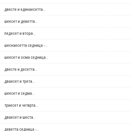
двестe и единаесетта...
шеесет и деветта...
педесет и втора...
шеснаесетта седница -...
шеесет и осма седница...
двестe и десетта...
дваесет и трета...
шеесет и седма...
триесет и четврта...
дваесет и шеста...
деветта седница -...