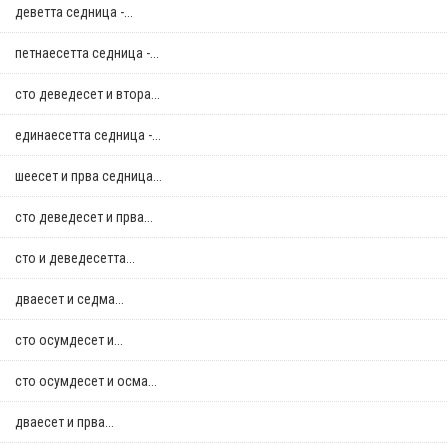
деветта седница -...
петнаесетта седница -...
сто деведесет и втора...
единаесетта седница -...
шеесет и прва седница...
сто деведесет и прва...
сто и деведесетта...
дваесет и седма...
сто осумдесет и...
сто осумдесет и осма...
дваесет и прва...