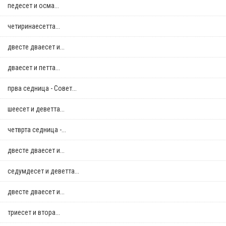
педесет и осма...
четиринаесетта...
двестe дваесет и...
дваесет и петта...
прва седница - Совет...
шеесет и деветта...
четврта седница -...
двестe дваесет и...
седумдесет и деветта...
двестe дваесет и...
триесет и втора...