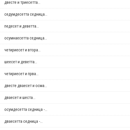
двестe и триесетта...
седумдесетта седница...
педесет и деветта...
осумнaесетта седница...
четириесет и втора...
шеесет и деветта...
четириесет и прва...
двестe дваесет и осма...
дваесет и шеста...
осумдесетта седница -...
дваесетта седница -...