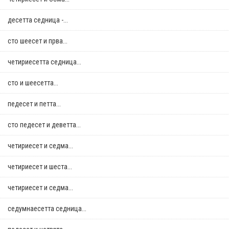
десетта седница -...
сто шеесет и прва...
четириесетта седница...
сто и шеесетта...
педесет и петта...
сто педесет и деветта...
четириесет и седма...
четириесет и шеста...
четириесет и седма...
седумнаесетта седница...