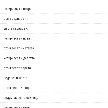
четириесет и втора...
осма седница -...
шеста седница -...
четириесет и прва...
сто шеесет и четврта...
четириесет и деветта...
сто шеесет и трета...
педесет и шеста...
сто шеесет и втора...
седумнаесетта седница...
четириесет и осма...