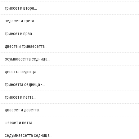
триесет и втора...
педесет и трета...
триесет и прва...
двестe и тринаесетта...
осумнaесетта седница...
десетта седница -...
триесетта седница -...
триесет и петта...
дваесет и деветта...
шеесет и петта...
седумнаесетта седница...