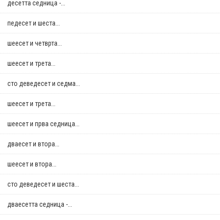
десетта седница -...
педесет и шеста...
шеесет и четврта...
шеесет и трета...
сто деведесет и седма...
шеесет и трета...
шеесет и прва седница...
дваесет и втора...
шеесет и втора...
сто деведесет и шеста...
дваесетта седница -...