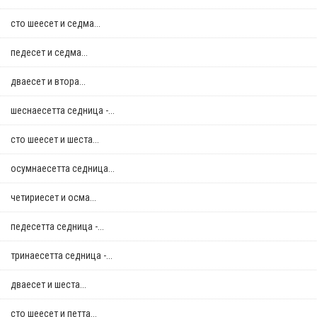
сто шеесет и седма...
педесет и седма...
дваесет и втора...
шеснаесетта седница -...
сто шеесет и шеста...
осумнaесетта седница...
четириесет и осма...
педесетта седница -...
тринаесетта седница -...
дваесет и шеста...
сто шеесет и петта...