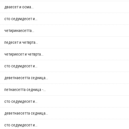
дваесет и осма...
сто седумдесет и...
четиринаесетта...
педесет и четврта...
четириесет и четврта...
сто седумдесет и...
деветнаесетта седница...
петнаесетта седница -...
сто седумдесет и...
деветнаесетта седница...
сто седумдесет и...