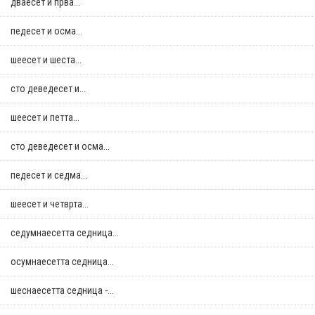
дваесет и прва...
педесет и осма...
шеесет и шеста...
сто деведесет и...
шеесет и петта...
сто деведесет и осма...
педесет и седма...
шеесет и четврта...
седумнаесетта седница...
осумнaесетта седница...
шеснаесетта седница -...