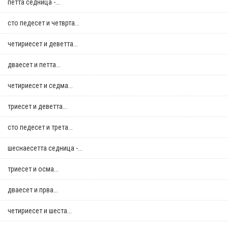
петта седница -...
сто педесет и четврта...
четириесет и деветта...
дваесет и петта...
четириесет и седма...
триесет и деветта...
сто педесет и трета...
шеснаесетта седница -...
триесет и осма...
дваесет и прва...
четириесет и шеста...