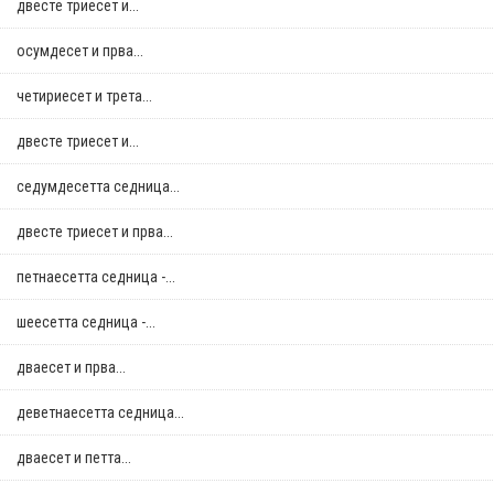
двестe триесет и...
осумдесет и прва...
четириесет и трета...
двестe триесет и...
седумдесетта седница...
двестe триесет и прва...
петнаесетта седница -...
шеесетта седница -...
дваесет и прва...
деветнаесетта седница...
дваесет и петта...