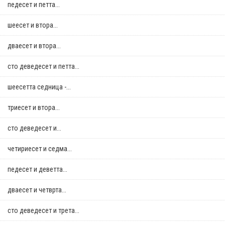
педесет и петта...
шеесет и втора...
дваесет и втора...
сто деведесет и петта...
шеесетта седница -...
триесет и втора...
сто деведесет и...
четириесет и седма...
педесет и деветта...
дваесет и четврта...
сто деведесет и трета...