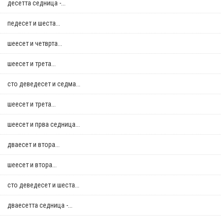
десетта седница -...
педесет и шеста...
шеесет и четврта...
шеесет и трета...
сто деведесет и седма...
шеесет и трета...
шеесет и прва седница...
дваесет и втора...
шеесет и втора...
сто деведесет и шеста...
дваесетта седница -...