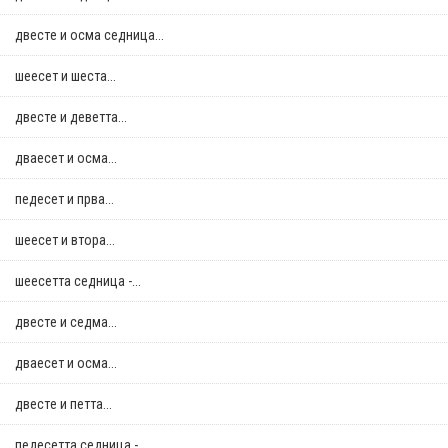
двестe и осма седница...
шеесет и шеста...
двестe и деветта...
дваесет и осма...
педесет и прва...
шеесет и втора...
шеесетта седница -...
двестe и седма...
дваесет и осма...
двестe и петта...
педесетта седница -...