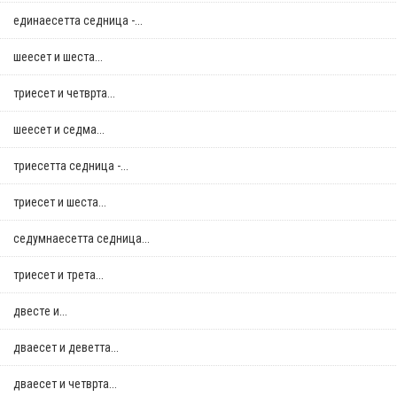
единаесетта седница -...
шеесет и шеста...
триесет и четврта...
шеесет и седма...
триесетта седница -...
триесет и шеста...
седумнаесетта седница...
триесет и трета...
двестe и...
дваесет и деветта...
дваесет и четврта...