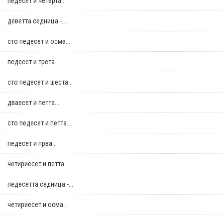
педесет и четврта...
деветта седница -...
сто педесет и осма...
педесет и трета...
сто педесет и шеста...
дваесет и петта...
сто педесет и петта...
педесет и прва...
четириесет и петта...
педесетта седница -...
четириесет и осма...