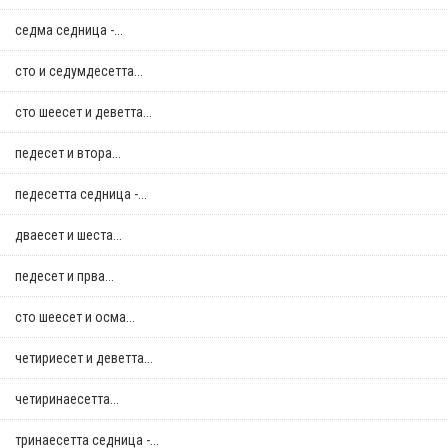
седма седница -...
сто и седумдесетта...
сто шеесет и деветта...
педесет и втора...
педесетта седница -...
дваесет и шеста...
педесет и прва...
сто шеесет и осма...
четириесет и деветта...
четиринаесетта...
тринаесетта седница -...