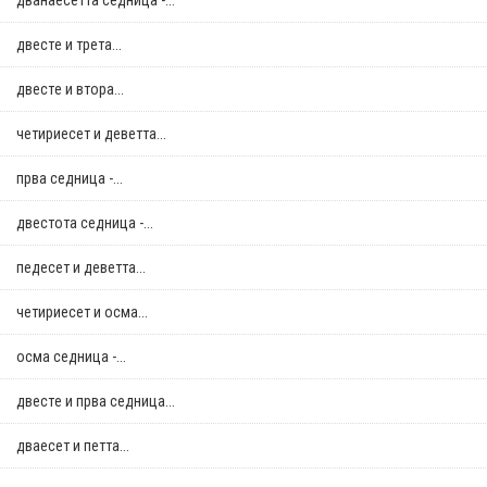
дванаесетта седница -...
двестe и трета...
двестe и втора...
четириесет и деветта...
прва седница -...
двестота седница -...
педесет и деветта...
четириесет и осма...
осма седница -...
двестe и прва седница...
дваесет и петта...