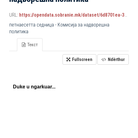
URL:
https://opendata.sobranie.mk/dataset/6d8701ea-3a42-465d-8f88-639bc6dc1a8e/resource/a44c77f1-6907-48c1-9dbe-283a42b11feb/download/komisiski_sednici.json
петнаесетта седница - Комисија за надворешна
политика
Текст
Fullscreen
Ndërthur