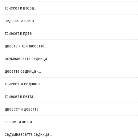
триесет и втора...
педесет и трета...
триесет и прва...
двестe и тринаесетта...
осумнaесетта седница...
десетта седница -...
триесетта седница -...
триесет и петта...
дваесет и деветта...
шеесет и петта...
седумнаесетта седница...