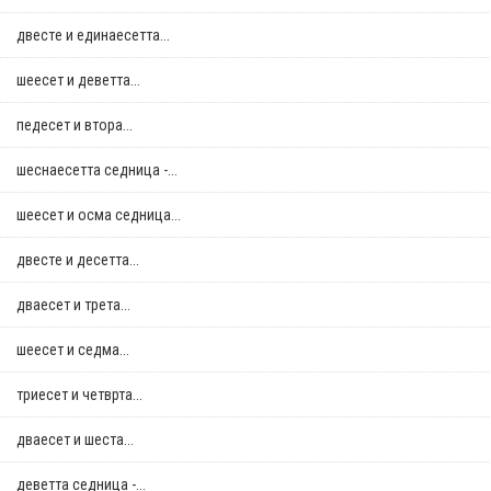
двестe и единаесетта...
шеесет и деветта...
педесет и втора...
шеснаесетта седница -...
шеесет и осма седница...
двестe и десетта...
дваесет и трета...
шеесет и седма...
триесет и четврта...
дваесет и шеста...
деветта седница -...