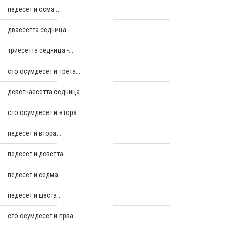
педесет и осма...
дваесетта седница -...
триесетта седница -...
сто осумдесет и трета...
деветнаесетта седница...
сто осумдесет и втора...
педесет и втора...
педесет и деветта...
педесет и седма...
педесет и шеста...
сто осумдесет и прва...