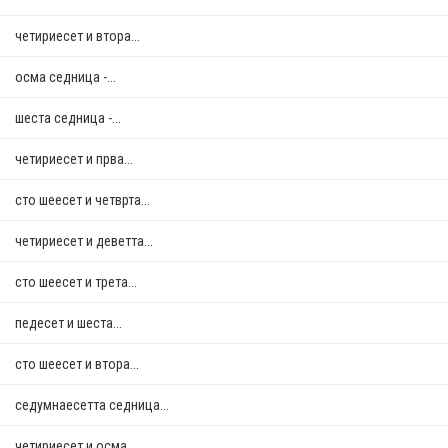
четириесет и втора...
осма седница -...
шеста седница -...
четириесет и прва...
сто шеесет и четврта...
четириесет и деветта...
сто шеесет и трета...
педесет и шеста...
сто шеесет и втора...
седумнаесетта седница...
четириесет и осма...