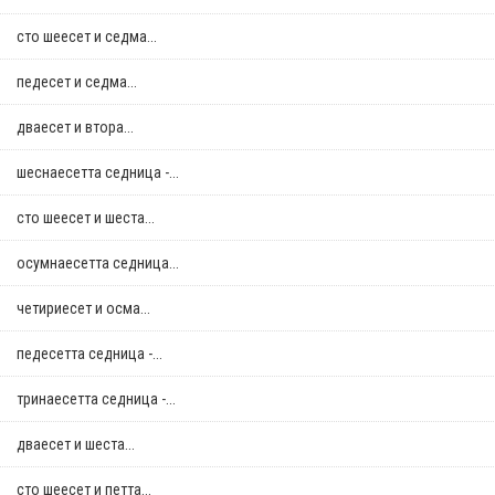
сто шеесет и седма...
педесет и седма...
дваесет и втора...
шеснаесетта седница -...
сто шеесет и шеста...
осумнaесетта седница...
четириесет и осма...
педесетта седница -...
тринаесетта седница -...
дваесет и шеста...
сто шеесет и петта...