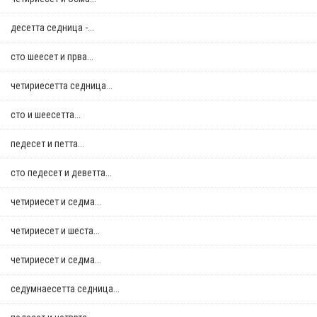
десетта седница -...
сто шеесет и прва...
четириесетта седница...
сто и шеесетта...
педесет и петта...
сто педесет и деветта...
четириесет и седма...
четириесет и шеста...
четириесет и седма...
седумнаесетта седница...