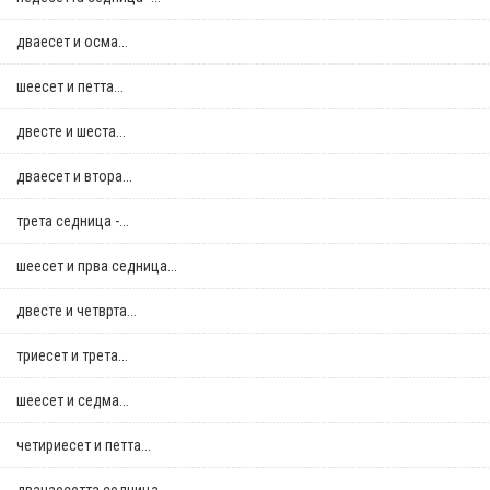
дваесет и осма...
шеесет и петта...
двестe и шеста...
дваесет и втора...
трета седница -...
шеесет и прва седница...
двестe и четврта...
триесет и трета...
шеесет и седма...
четириесет и петта...