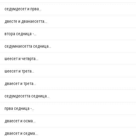
седумдесет и прва...
двестe и дванаесетта...
втора седница -...
седумнаесетта седница...
шеесет и четврта...
шеесет и трета...
дваесет и трета...
седумдесетта седница...
прва седница -...
дваесет и осма...
дваесет и седма...