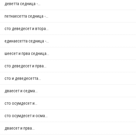
деветта седница -...
петнаесетта седница -...
сто деведесет и втора...
единаесетта седница -...
шеесет и прва седница...
сто деведесет и прва...
сто и деведесетта...
дваесет и седма...
сто осумдесет и...
сто осумдесет и осма...
дваесет и прва...