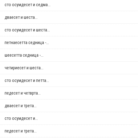
сто осумдесет и седма...
дваесет и шеста...
сто осумдесет и шеста...
петнаесетта седница -...
шеесетта седница -...
четириесет и шеста...
сто осумдесет и петта...
педесет и четврта...
дваесет и трета...
сто осумдесет и...
педесет и трета...