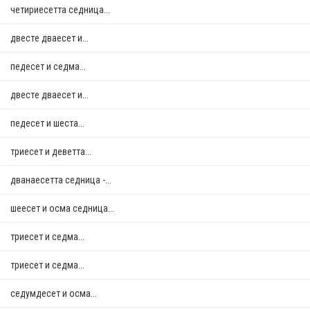
четириесетта седница...
двестe дваесет и...
педесет и седма...
двестe дваесет и...
педесет и шеста...
триесет и деветта...
дванаесетта седница -...
шеесет и осма седница...
триесет и седма...
триесет и седма...
седумдесет и осма...