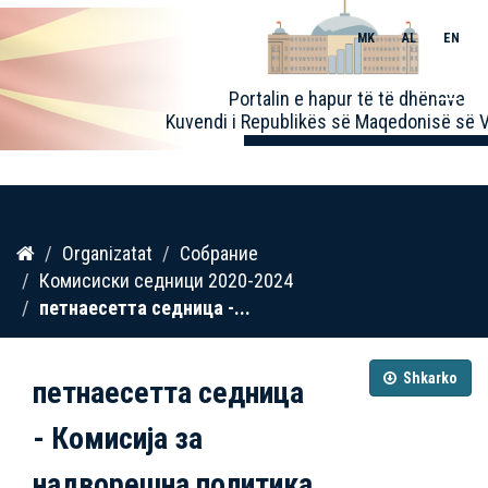
MK
AL
EN
Toggle
Portalin e hapur të të dhënave
naviga
Kuvendi i Republikës së Maqedonisë së V
Kalo
Organizatat
Собрание
te
Комисиски седници 2020-2024
përmbajtja
петнаесетта седница -...
Shkarko
петнаесетта седница
- Комисија за
надворешна политика