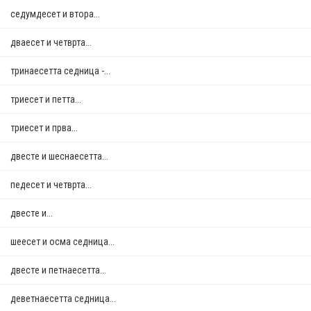
седумдесет и втора...
дваесет и четврта...
тринаесетта седница -...
триесет и петта...
триесет и прва...
двестe и шеснаесетта...
педесет и четврта...
двестe и...
шеесет и осма седница...
двестe и петнаесетта...
деветнаесетта седница...