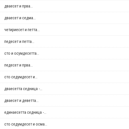
дваесет и прва...
дваесет и седма...
четириесет и петта...
педесет и петта...
сто и осумдесетта...
педесет и прва...
сто седумдесет и...
дваесетта седница -...
дваесет и деветта...
единаесетта седница -...
сто седумдесет и осма...