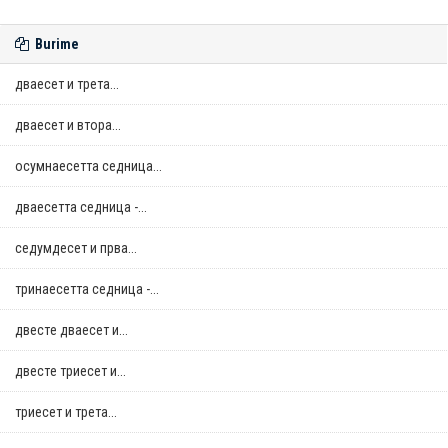
Burime
дваесет и трета...
дваесет и втора...
осумнaесетта седница...
дваесетта седница -...
седумдесет и прва...
тринаесетта седница -...
двестe дваесет и...
двестe триесет и...
триесет и трета...