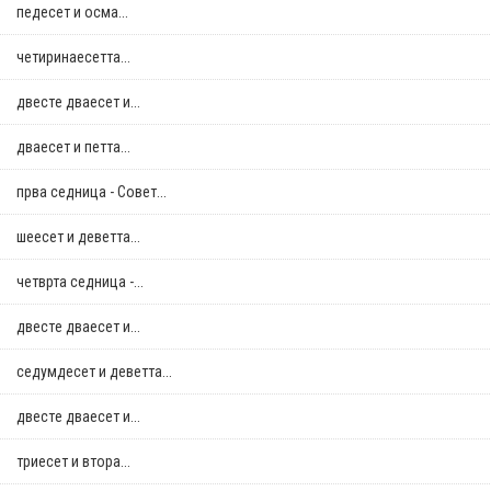
педесет и осма...
четиринаесетта...
двестe дваесет и...
дваесет и петта...
прва седница - Совет...
шеесет и деветта...
четврта седница -...
двестe дваесет и...
седумдесет и деветта...
двестe дваесет и...
триесет и втора...