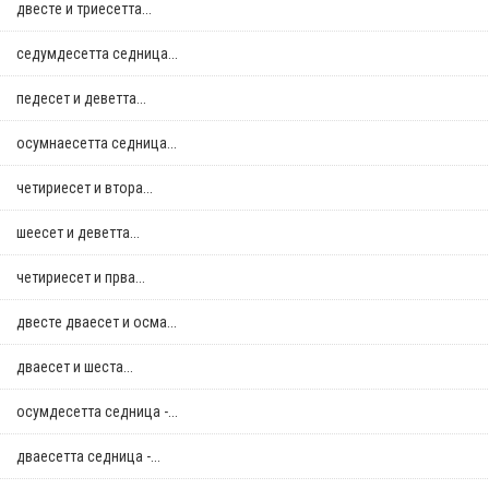
двестe и триесетта...
седумдесетта седница...
педесет и деветта...
осумнaесетта седница...
четириесет и втора...
шеесет и деветта...
четириесет и прва...
двестe дваесет и осма...
дваесет и шеста...
осумдесетта седница -...
дваесетта седница -...