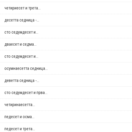
четириесет и трета...
десетта седница -...
сто седумдесет и...
дваесет и седма...
сто седумдесет и...
осумнaесетта седница...
деветта седница -...
сто седумдесет и прва...
четиринаесетта...
педесет и осма...
педесет и трета...