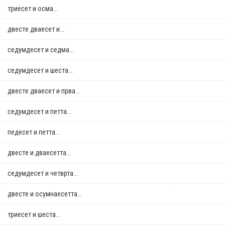
триесет и осма...
двестe дваесет и...
седумдесет и седма...
седумдесет и шеста...
двестe дваесет и прва...
седумдесет и петта...
педесет и петта...
двестe и дваесетта...
седумдесет и четврта...
двестe и осумнaесетта...
триесет и шеста...