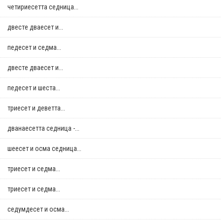
четириесетта седница...
двестe дваесет и...
педесет и седма...
двестe дваесет и...
педесет и шеста...
триесет и деветта...
дванаесетта седница -...
шеесет и осма седница...
триесет и седма...
триесет и седма...
седумдесет и осма...