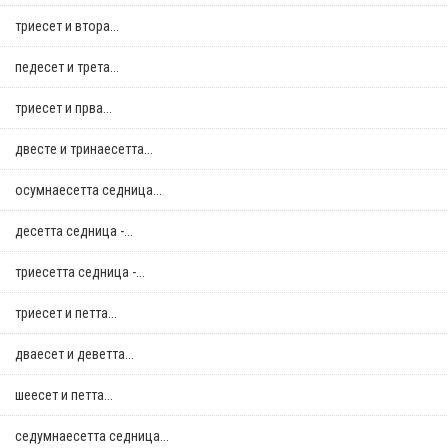
триесет и втора...
педесет и трета...
триесет и прва...
двестe и тринаесетта...
осумнaесетта седница...
десетта седница -...
триесетта седница -...
триесет и петта...
дваесет и деветта...
шеесет и петта...
седумнаесетта седница...