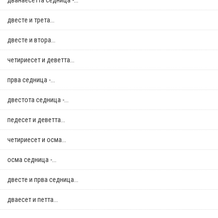
дванаесетта седница -...
двестe и трета...
двестe и втора...
четириесет и деветта...
прва седница -...
двестота седница -...
педесет и деветта...
четириесет и осма...
осма седница -...
двестe и прва седница...
дваесет и петта...