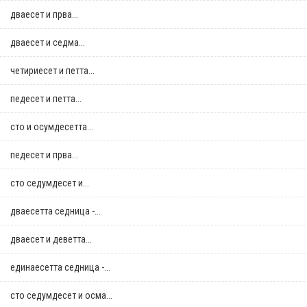
дваесет и прва...
дваесет и седма...
четириесет и петта...
педесет и петта...
сто и осумдесетта...
педесет и прва...
сто седумдесет и...
дваесетта седница -...
дваесет и деветта...
единаесетта седница -...
сто седумдесет и осма...