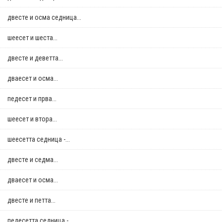
двестe и осма седница...
шеесет и шеста...
двестe и деветта...
дваесет и осма...
педесет и прва...
шеесет и втора...
шеесетта седница -...
двестe и седма...
дваесет и осма...
двестe и петта...
педесетта седница -...