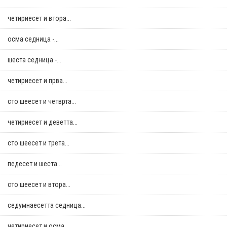
четириесет и втора...
осма седница -...
шеста седница -...
четириесет и прва...
сто шеесет и четврта...
четириесет и деветта...
сто шеесет и трета...
педесет и шеста...
сто шеесет и втора...
седумнаесетта седница...
четириесет и осма...