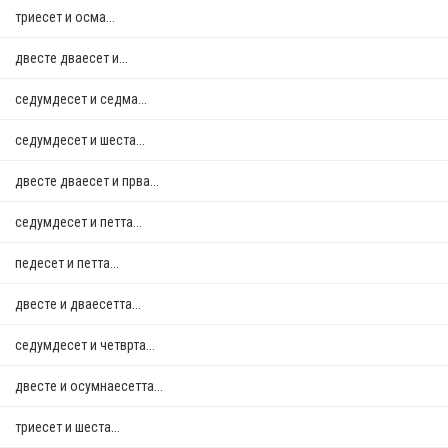
триесет и осма...
двестe дваесет и...
седумдесет и седма...
седумдесет и шеста...
двестe дваесет и прва...
седумдесет и петта...
педесет и петта...
двестe и дваесетта...
седумдесет и четврта...
двестe и осумнaесетта...
триесет и шеста...