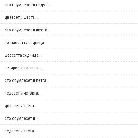
сто осумдесет и седма...
дваесет и шеста...
сто осумдесет и шеста...
петнаесетта седница -...
шеесетта седница -...
четириесет и шеста...
сто осумдесет и петта...
педесет и четврта...
дваесет и трета...
сто осумдесет и...
педесет и трета...