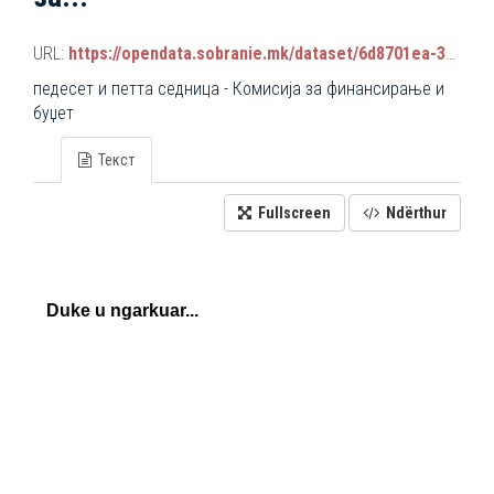
URL:
https://opendata.sobranie.mk/dataset/6d8701ea-3a42-465d-8f88-639bc6dc1a8e/resource/b3dc0b9a-3eff-4e5f-a35c-f2a161a05a08/download/komisiski_sednici.json
педесет и петта седница - Комисија за финансирање и
буџет
Текст
Fullscreen
Ndërthur