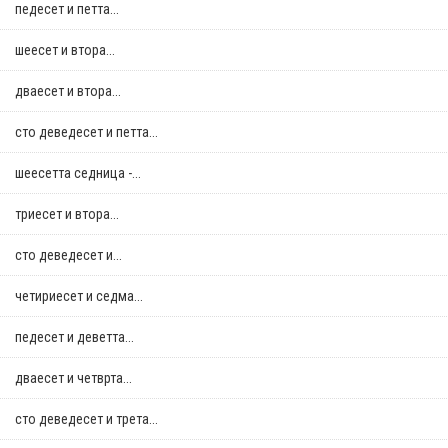
педесет и петта...
шеесет и втора...
дваесет и втора...
сто деведесет и петта...
шеесетта седница -...
триесет и втора...
сто деведесет и...
четириесет и седма...
педесет и деветта...
дваесет и четврта...
сто деведесет и трета...