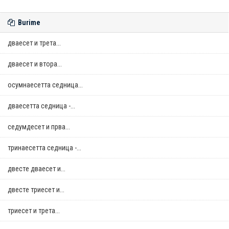
Burime
дваесет и трета...
дваесет и втора...
осумнaесетта седница...
дваесетта седница -...
седумдесет и прва...
тринаесетта седница -...
двестe дваесет и...
двестe триесет и...
триесет и трета...