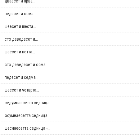
дваесет и прва...
педесет и осма...
шеесет и шеста...
сто деведесет и...
шеесет и петта...
сто деведесет и осма...
педесет и седма...
шеесет и четврта...
седумнаесетта седница...
осумнaесетта седница...
шеснаесетта седница -...