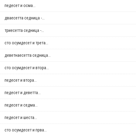
педесет и осма...
дваесетта седница -...
триесетта седница -...
сто осумдесет и трета...
деветнаесетта седница...
сто осумдесет и втора...
педесет и втора...
педесет и деветта...
педесет и седма...
педесет и шеста...
сто осумдесет и прва...