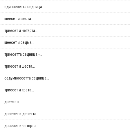
единаесетта седница -...
шеесет и шеста...
триесет и четврта...
шеесет и седма...
триесетта седница -...
триесет и шеста...
седумнаесетта седница...
триесет и трета...
двестe и...
дваесет и деветта...
дваесет и четврта...