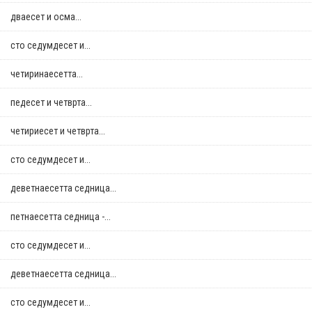
дваесет и осма...
сто седумдесет и...
четиринаесетта...
педесет и четврта...
четириесет и четврта...
сто седумдесет и...
деветнаесетта седница...
петнаесетта седница -...
сто седумдесет и...
деветнаесетта седница...
сто седумдесет и...