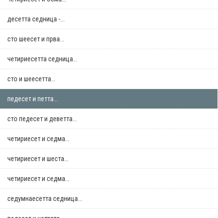
десетта седница -...
сто шеесет и прва...
четириесетта седница...
сто и шеесетта...
педесет и петта...
сто педесет и деветта...
четириесет и седма...
четириесет и шеста...
четириесет и седма...
седумнаесетта седница...