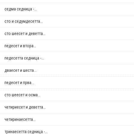
седма седница -...
сто и седумдесетта...
сто шеесет и деветта...
педесет и втора...
педесетта седница -...
дваесет и шеста...
педесет и прва...
сто шеесет и осма...
четириесет и деветта...
четиринаесетта...
тринаесетта седница -...