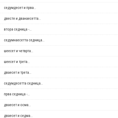
седумдесет и прва...
двестe и дванаесетта...
втора седница -...
седумнаесетта седница...
шеесет и четврта...
шеесет и трета...
дваесет и трета...
седумдесетта седница...
прва седница -...
дваесет и осма...
дваесет и седма...