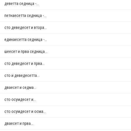
деветта седница -...
петнаесетта седница -...
сто деведесет и втора...
единаесетта седница -...
шеесет и прва седница...
сто деведесет и прва...
сто и деведесетта...
дваесет и седма...
сто осумдесет и...
сто осумдесет и осма...
дваесет и прва...