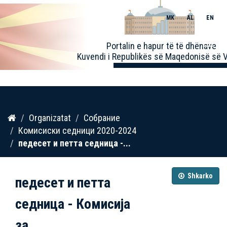
MK
AL
EN
Toggle
Portalin e hapur të të dhënave
naviga
Kuvendi i Republikës së Maqedonisë së V
Kalo
Organizatat
Собрание
te
Комисиски седници 2020-2024
përmbajtja
педесет и петта седница -...
Shkarko
педесет и петта
седница - Комисија
за...