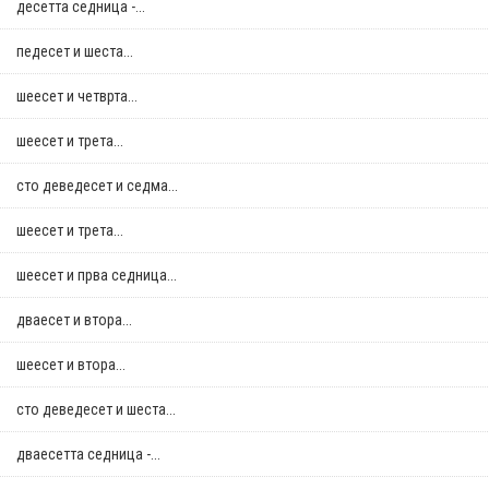
десетта седница -...
педесет и шеста...
шеесет и четврта...
шеесет и трета...
сто деведесет и седма...
шеесет и трета...
шеесет и прва седница...
дваесет и втора...
шеесет и втора...
сто деведесет и шеста...
дваесетта седница -...