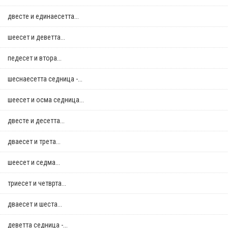
двестe и единаесетта...
шеесет и деветта...
педесет и втора...
шеснаесетта седница -...
шеесет и осма седница...
двестe и десетта...
дваесет и трета...
шеесет и седма...
триесет и четврта...
дваесет и шеста...
деветта седница -...