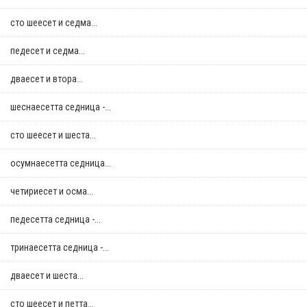
сто шеесет и седма...
педесет и седма...
дваесет и втора...
шеснаесетта седница -...
сто шеесет и шеста...
осумнaесетта седница...
четириесет и осма...
педесетта седница -...
тринаесетта седница -...
дваесет и шеста...
сто шеесет и петта...