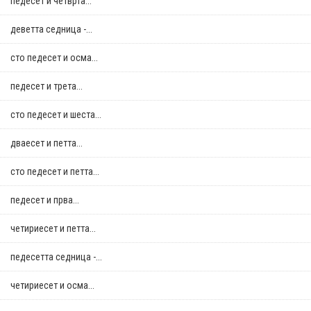
педесет и четврта...
деветта седница -...
сто педесет и осма...
педесет и трета...
сто педесет и шеста...
дваесет и петта...
сто педесет и петта...
педесет и прва...
четириесет и петта...
педесетта седница -...
четириесет и осма...