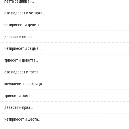
петта седница -...
сто педесет и четврта...
четириесет и деветта...
дваесет и петта...
четириесет и седма...
триесет и деветта...
сто педесет и трета...
шеснаесетта седница -...
триесет и осма...
дваесет и прва...
четириесет и шеста...