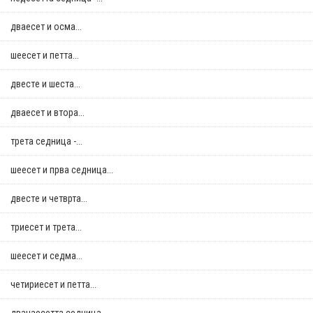
дваесет и осма...
шеесет и петта...
двестe и шеста...
дваесет и втора...
трета седница -...
шеесет и прва седница...
двестe и четврта...
триесет и трета...
шеесет и седма...
четириесет и петта...