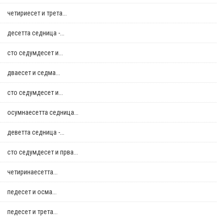
четириесет и трета...
десетта седница -...
сто седумдесет и...
дваесет и седма...
сто седумдесет и...
осумнaесетта седница...
деветта седница -...
сто седумдесет и прва...
четиринаесетта...
педесет и осма...
педесет и трета...