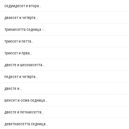
седумдесет и втора...
дваесет и четврта...
тринаесетта седница -...
триесет и петта...
триесет и прва...
двестe и шеснаесетта...
педесет и четврта...
двестe и...
шеесет и осма седница...
двестe и петнаесетта...
деветнаесетта седница...