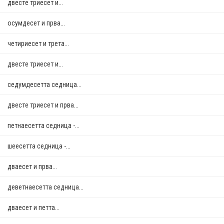
двестe триесет и...
осумдесет и прва...
четириесет и трета...
двестe триесет и...
седумдесетта седница...
двестe триесет и прва...
петнаесетта седница -...
шеесетта седница -...
дваесет и прва...
деветнаесетта седница...
дваесет и петта...