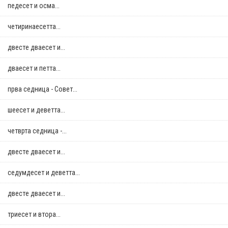
педесет и осма...
четиринаесетта...
двестe дваесет и...
дваесет и петта...
прва седница - Совет...
шеесет и деветта...
четврта седница -...
двестe дваесет и...
седумдесет и деветта...
двестe дваесет и...
триесет и втора...