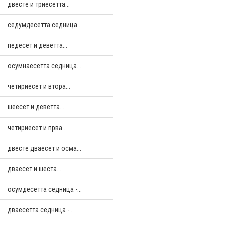
двестe и триесетта...
седумдесетта седница...
педесет и деветта...
осумнaесетта седница...
четириесет и втора...
шеесет и деветта...
четириесет и прва...
двестe дваесет и осма...
дваесет и шеста...
осумдесетта седница -...
дваесетта седница -...