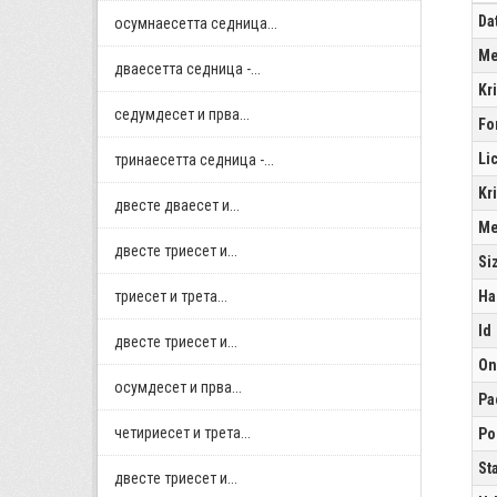
Da
осумнaесетта седница...
Me
дваесетта седница -...
Kr
седумдесет и прва...
Fo
Li
тринаесетта седница -...
Kr
двестe дваесет и...
Me
двестe триесет и...
Si
триесет и трета...
Ha
Id
двестe триесет и...
On
осумдесет и прва...
Pa
четириесет и трета...
Po
St
двестe триесет и...