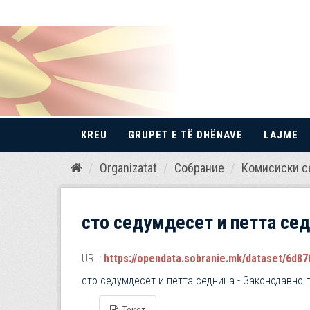
KREU
GRUPET E TË DHËNAVE
LAJME
Kalo
Organizatat
Собрание
Комисиски с
te
përmbajtja
сто седумдесет и петта сед
URL:
https://opendata.sobranie.mk/dataset/6d870
сто седумдесет и петта седница - Законодавно 