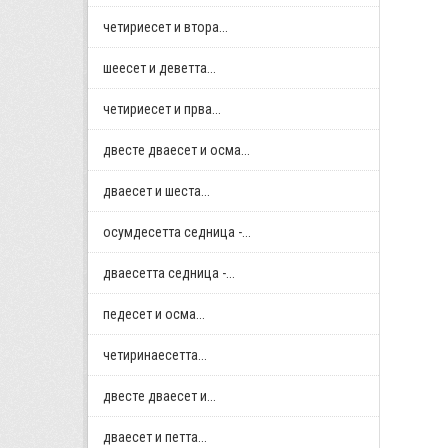
четириесет и втора...
шеесет и деветта...
четириесет и прва...
двестe дваесет и осма...
дваесет и шеста...
осумдесетта седница -...
дваесетта седница -...
педесет и осма...
четиринаесетта...
двестe дваесет и...
дваесет и петта...