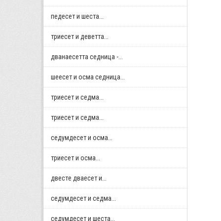
педесет и шеста...
триесет и деветта...
дванаесетта седница -...
шеесет и осма седница...
триесет и седма...
триесет и седма...
седумдесет и осма...
триесет и осма...
двестe дваесет и...
седумдесет и седма...
седумдесет и шеста...