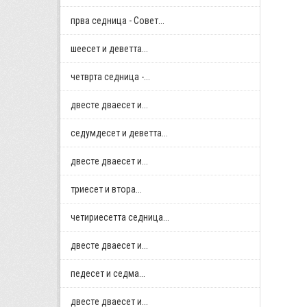
прва седница - Совет...
шеесет и деветта...
четврта седница -...
двестe дваесет и...
седумдесет и деветта...
двестe дваесет и...
триесет и втора...
четириесетта седница...
двестe дваесет и...
педесет и седма...
двестe дваесет и...