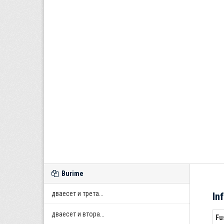
Burime
дваесет и трета...
In
дваесет и втора...
Fu