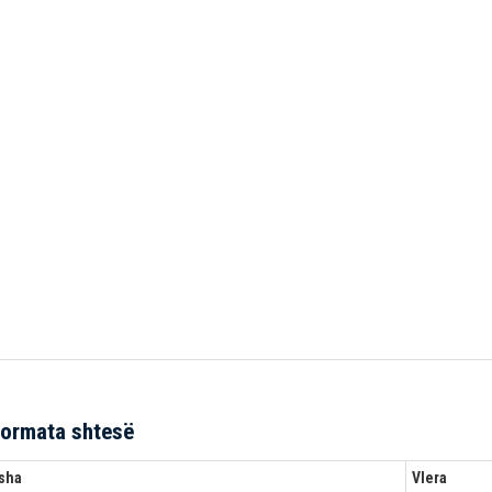
formata shtesë
sha
Vlera