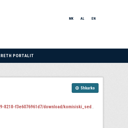
MK
AL
EN
RRETH PORTALIT
Shkarko
8-f3e6076961d7/download/komisiski_sednici.json