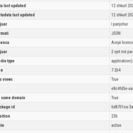
ta last updated
12 shkurt 20
tadata last updated
12 shkurt 20
ijuar
I panjohur
rmati
JSON
cenca
Asnjë licencë
ijuar
2 vjet më pa
dia type
application/
ze
7 264
s views
True
e8c4fd5e-aa
 same domain
True
ckage id
6d8701ea-3a
sition
236
ate
active