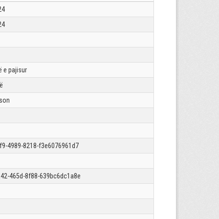
24
24
 e pajisur
rë
json
f9-4989-8218-f3e6076961d7
42-465d-8f88-639bc6dc1a8e