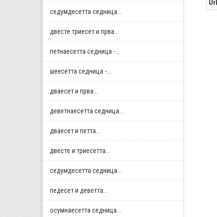
Ur
седумдесетта седница...
двестe триесет и прва...
петнаесетта седница -...
шеесетта седница -...
дваесет и прва...
деветнаесетта седница...
дваесет и петта...
двестe и триесетта...
седумдесетта седница...
педесет и деветта...
осумнaесетта седница...