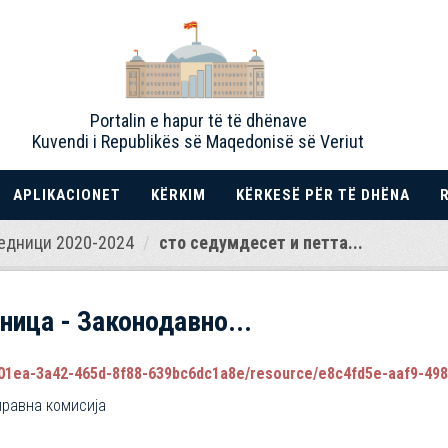
Portalin e hapur të të dhënave
Kuvendi i Republikës së Maqedonisë së Veriut
APLIKACIONET
KËRKIM
KËRKESË PËR TË DHËNA
едници 2020-2024
сто седумдесет и петта...
ница - Законодавно...
1ea-3a42-465d-8f88-639bc6dc1a8e/resource/e8c4fd5e-aaf9-4989-821
правна комисија