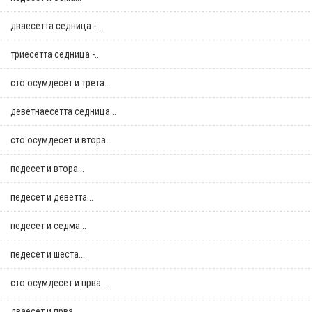
дваесетта седница -...
триесетта седница -...
сто осумдесет и трета...
деветнаесетта седница...
сто осумдесет и втора...
педесет и втора...
педесет и деветта...
педесет и седма...
педесет и шеста...
сто осумдесет и прва...
дваесет и прва...