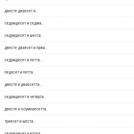
двестe дваесет и...
седумдесет и седма...
седумдесет и шеста...
двестe дваесет и прва...
седумдесет и петта...
педесет и петта...
двестe и дваесетта...
седумдесет и четврта...
двестe и осумнaесетта...
триесет и шеста...
седумдесет и втора...