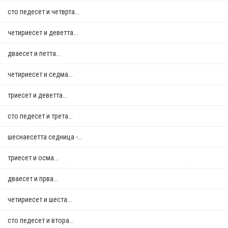
сто педесет и четврта...
четириесет и деветта...
дваесет и петта...
четириесет и седма...
триесет и деветта...
сто педесет и трета...
шеснаесетта седница -...
триесет и осма...
дваесет и прва...
четириесет и шеста...
сто педесет и втора...