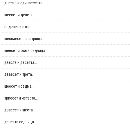
двестe и единаесетта...
шеесет и деветта...
педесет и втора...
шеснаесетта седница -...
шеесет и осма седница...
двестe и десетта...
дваесет и трета...
шеесет и седма...
триесет и четврта...
дваесет и шеста...
деветта седница -...