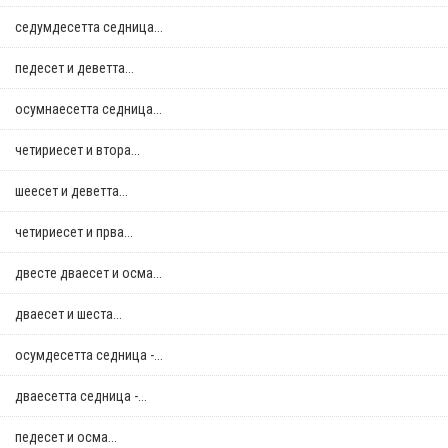
седумдесетта седница...
педесет и деветта...
осумнaесетта седница...
четириесет и втора...
шеесет и деветта...
четириесет и прва...
двестe дваесет и осма...
дваесет и шеста...
осумдесетта седница -...
дваесетта седница -...
педесет и осма...