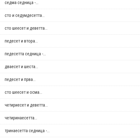
седма седница -...
сто и седумдесетта...
сто шеесет и деветта...
педесет и втора...
педесетта седница -...
дваесет и шеста...
педесет и прва...
сто шеесет и осма...
четириесет и деветта...
четиринаесетта...
тринаесетта седница -...