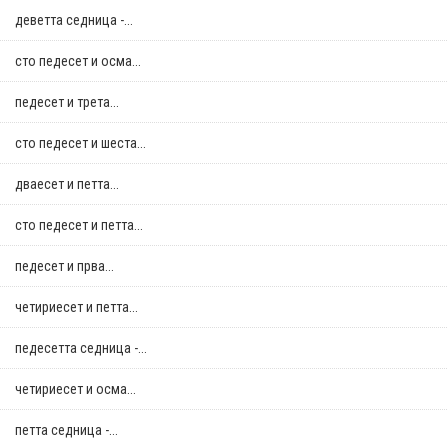
деветта седница -...
сто педесет и осма...
педесет и трета...
сто педесет и шеста...
дваесет и петта...
сто педесет и петта...
педесет и прва...
четириесет и петта...
педесетта седница -...
четириесет и осма...
петта седница -...