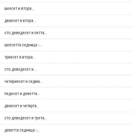
шеесет и втора...
дваесет и втора...
сто деведесет и петта...
шеесетта седница -...
триесет и втора...
сто деведесет и...
четириесет и седма...
педесет и деветта...
дваесет и четврта...
сто деведесет и трета...
деветта седница -...