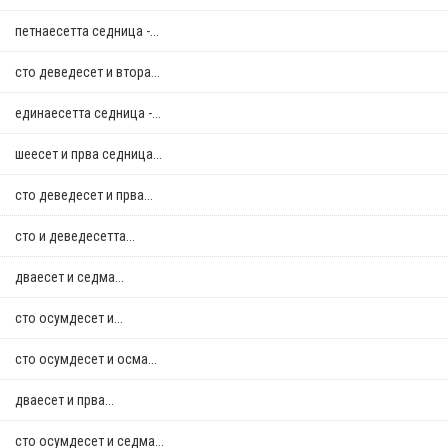
петнаесетта седница -...
сто деведесет и втора...
единаесетта седница -...
шеесет и прва седница...
сто деведесет и прва...
сто и деведесетта...
дваесет и седма...
сто осумдесет и...
сто осумдесет и осма...
дваесет и прва...
сто осумдесет и седма...