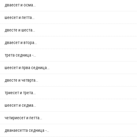
дваесет и осма...
шеесет и петта...
двестe и шеста...
дваесет и втора...
трета седница -...
шеесет и прва седница...
двестe и четврта...
триесет и трета...
шеесет и седма...
четириесет и петта...
дванаесетта седница -...