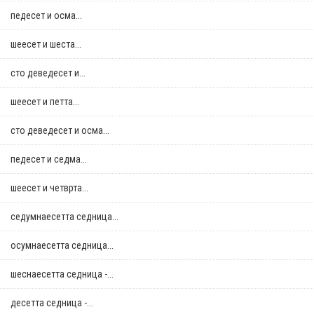
педесет и осма...
шеесет и шеста...
сто деведесет и...
шеесет и петта...
сто деведесет и осма...
педесет и седма...
шеесет и четврта...
седумнаесетта седница...
осумнaесетта седница...
шеснаесетта седница -...
десетта седница -...