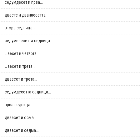
седумдесет и прва...
двестe и дванаесетта...
втора седница -...
седумнаесетта седница...
шеесет и четврта...
шеесет и трета...
дваесет и трета...
седумдесетта седница...
прва седница -...
дваесет и осма...
дваесет и седма...