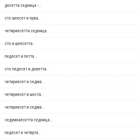
десетта седница -...
сто шеесет и прва...
четириесетта седница...
сто и шеесетта...
педесет и петта...
сто педесет и деветта...
четириесет и седма...
четириесет и шеста...
четириесет и седма...
седумнаесетта седница...
педесет и четврта...