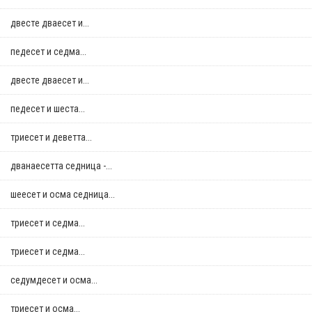
двестe дваесет и...
педесет и седма...
двестe дваесет и...
педесет и шеста...
триесет и деветта...
дванаесетта седница -...
шеесет и осма седница...
триесет и седма...
триесет и седма...
седумдесет и осма...
триесет и осма...