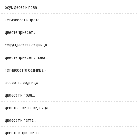
осумдесет и прва...
четириесет и трета...
двестe триесет и...
седумдесетта седница...
двестe триесет и прва...
петнаесетта седница -...
шеесетта седница -...
дваесет и прва...
деветнаесетта седница...
дваесет и петта...
двестe и триесетта...