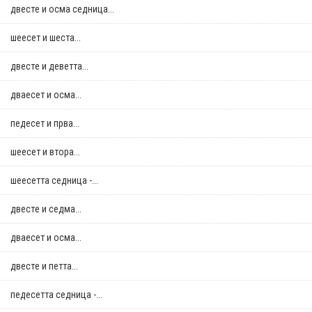
двестe и осма седница...
шеесет и шеста...
двестe и деветта...
дваесет и осма...
педесет и прва...
шеесет и втора...
шеесетта седница -...
двестe и седма...
дваесет и осма...
двестe и петта...
педесетта седница -...