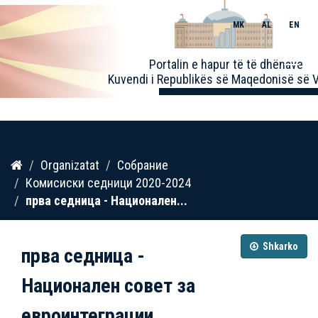
MK
AL
EN
Toggle
Portalin e hapur të të dhënave
naviga
Kuvendi i Republikës së Maqedonisë së V
Kalo
Organizatat
Собрание
te
Комисиски седници 2020-2024
përmbajtja
прва седница - Национален...
Shkarko
прва седница -
Национален совет за
евроинтеграции