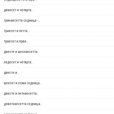
дваесет и четврта...
тринаесетта седница -...
триесет и петта...
триесет и прва...
двестe и шеснаесетта...
педесет и четврта...
двестe и...
шеесет и осма седница...
двестe и петнаесетта...
деветнаесетта седница...