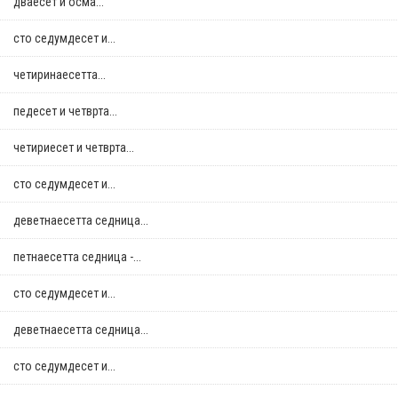
дваесет и осма...
сто седумдесет и...
четиринаесетта...
педесет и четврта...
четириесет и четврта...
сто седумдесет и...
деветнаесетта седница...
петнаесетта седница -...
сто седумдесет и...
деветнаесетта седница...
сто седумдесет и...