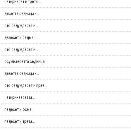
четириесет и трета...
десетта седница -...
сто седумдесет и...
дваесет и седма...
сто седумдесет и...
осумнaесетта седница...
деветта седница -...
сто седумдесет и прва...
четиринаесетта...
педесет и осма...
педесет и трета...