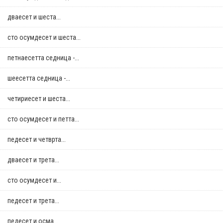
дваесет и шеста...
сто осумдесет и шеста...
петнаесетта седница -...
шеесетта седница -...
четириесет и шеста...
сто осумдесет и петта...
педесет и четврта...
дваесет и трета...
сто осумдесет и...
педесет и трета...
педесет и осма...