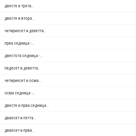
двестe и трета...
двестe и втора...
четириесет и деветта...
прва седница -...
двестота седница -...
педесет и деветта...
четириесет и осма...
осма седница -...
двестe и прва седница...
дваесет и петта...
дваесет и прва...