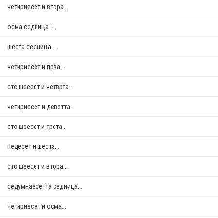
четириесет и втора...
осма седница -...
шеста седница -...
четириесет и прва...
сто шеесет и четврта...
четириесет и деветта...
сто шеесет и трета...
педесет и шеста...
сто шеесет и втора...
седумнаесетта седница...
четириесет и осма...