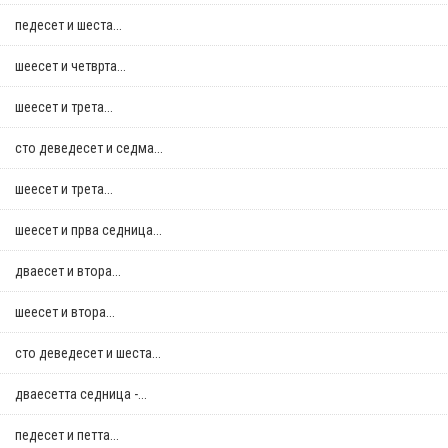
педесет и шеста...
шеесет и четврта...
шеесет и трета...
сто деведесет и седма...
шеесет и трета...
шеесет и прва седница...
дваесет и втора...
шеесет и втора...
сто деведесет и шеста...
дваесетта седница -...
педесет и петта...