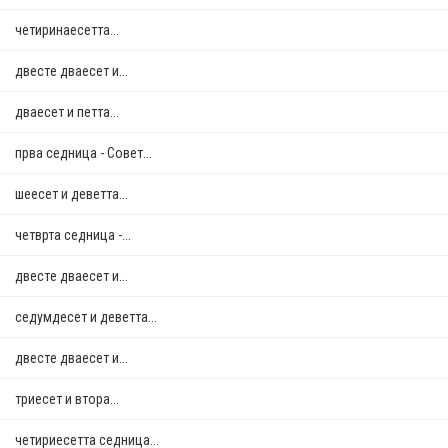
четиринаесетта...
двестe дваесет и...
дваесет и петта...
прва седница - Совет...
шеесет и деветта...
четврта седница -...
двестe дваесет и...
седумдесет и деветта...
двестe дваесет и...
триесет и втора...
четириесетта седница...