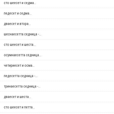
сто шеесет и седма...
педесет и седма...
дваесет и втора...
шеснаесетта седница -...
сто шеесет и шеста...
осумнaесетта седница...
четириесет и осма...
педесетта седница -...
тринаесетта седница -...
дваесет и шеста...
сто шеесет и петта...