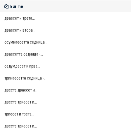
Burime
дваесет и трета...
дваесет и втора...
осумнaесетта седница...
дваесетта седница -...
седумдесет и прва...
тринаесетта седница -...
двестe дваесет и...
двестe триесет и...
триесет и трета...
двестe триесет и...