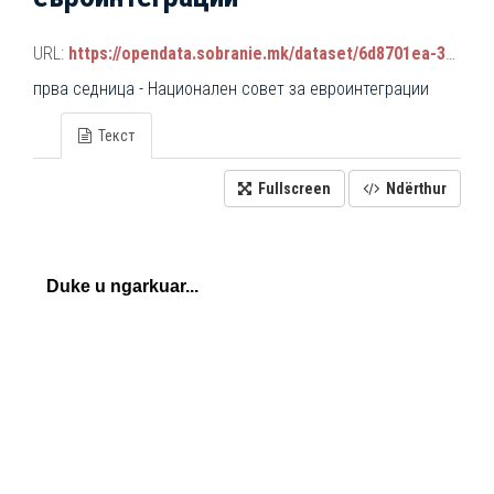
URL:
https://opendata.sobranie.mk/dataset/6d8701ea-3a42-465d-8f88-639bc6dc1a8e/resource/4a352156-7674-4254-aa84-fe024133407b/download/komisiski_sednici.json
прва седница - Национален совет за евроинтеграции
Текст
Fullscreen
Ndërthur