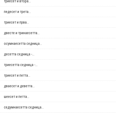
триесет и втора...
педесет и трета...
триесет и прва...
двестe и тринаесетта...
осумнaесетта седница...
десетта седница -...
триесетта седница -...
триесет и петта...
дваесет и деветта...
шеесет и петта...
седумнаесетта седница...