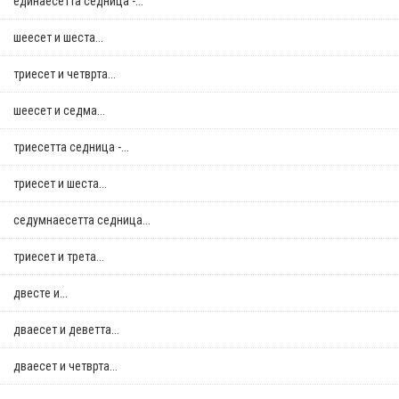
единаесетта седница -...
шеесет и шеста...
триесет и четврта...
шеесет и седма...
триесетта седница -...
триесет и шеста...
седумнаесетта седница...
триесет и трета...
двестe и...
дваесет и деветта...
дваесет и четврта...