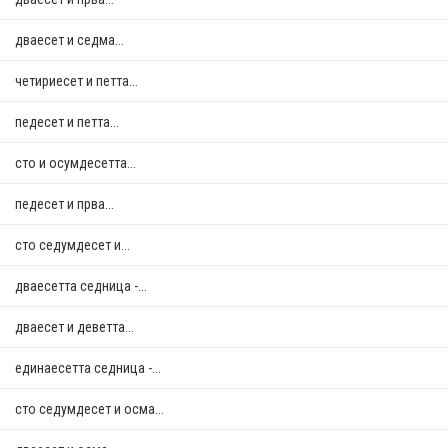
дваесет и седма...
четириесет и петта...
педесет и петта...
сто и осумдесетта...
педесет и прва...
сто седумдесет и...
дваесетта седница -...
дваесет и деветта...
единаесетта седница -...
сто седумдесет и осма...