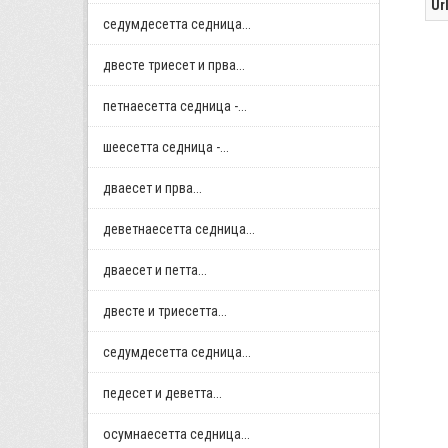
Ur
седумдесетта седница...
двестe триесет и прва...
петнаесетта седница -...
шеесетта седница -...
дваесет и прва...
деветнаесетта седница...
дваесет и петта...
двестe и триесетта...
седумдесетта седница...
педесет и деветта...
осумнaесетта седница...