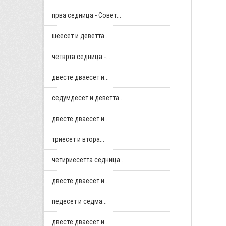
прва седница - Совет...
шеесет и деветта...
четврта седница -...
двестe дваесет и...
седумдесет и деветта...
двестe дваесет и...
триесет и втора...
четириесетта седница...
двестe дваесет и...
педесет и седма...
двестe дваесет и...