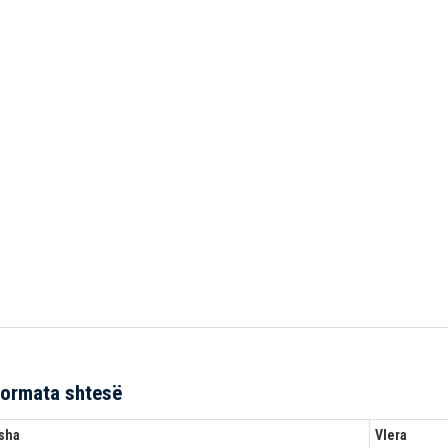
formata shtesë
sha
Vlera