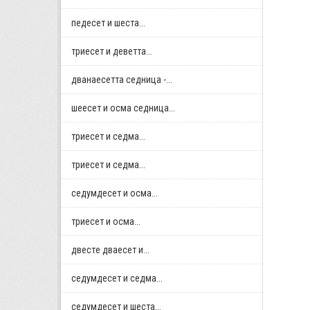
педесет и шеста...
триесет и деветта...
дванаесетта седница -...
шеесет и осма седница...
триесет и седма...
триесет и седма...
седумдесет и осма...
триесет и осма...
двестe дваесет и...
седумдесет и седма...
седумдесет и шеста...