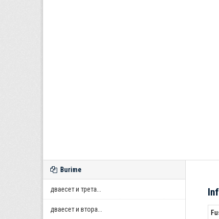
Burime
дваесет и трета...
In
дваесет и втора...
Fu