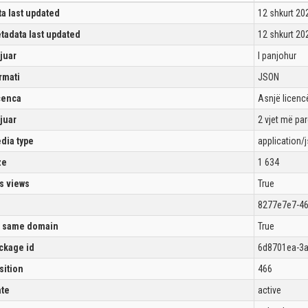
ta last updated
12 shkurt 20
tadata last updated
12 shkurt 20
ijuar
I panjohur
rmati
JSON
cenca
Asnjë licencë
ijuar
2 vjet më pa
dia type
application/
ze
1 634
s views
True
8277e7e7-46
 same domain
True
ckage id
6d8701ea-3a
sition
466
ate
active