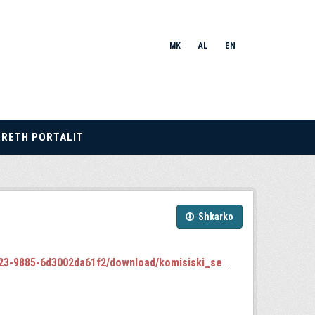
MK
AL
EN
RRETH PORTALIT
Shkarko
-6d3002da61f2/download/komisiski_sednici.json