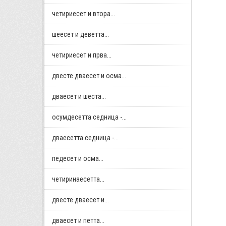
четириесет и втора...
шеесет и деветта...
четириесет и прва...
двестe дваесет и осма...
дваесет и шеста...
осумдесетта седница -...
дваесетта седница -...
педесет и осма...
четиринаесетта...
двестe дваесет и...
дваесет и петта...