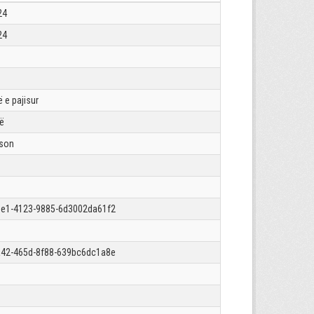
24
24
 e pajisur
rë
json
e1-4123-9885-6d3002da61f2
42-465d-8f88-639bc6dc1a8e