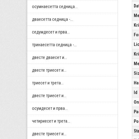
Da
осумнaесетта седница...
Me
дваесетта седница -...
Kr
седумдесет и прва...
Fo
Li
тринаесетта седница -...
Kr
двестe дваесет и...
Me
двестe триесет и...
Si
триесет и трета...
Ha
Id
двестe триесет и...
On
осумдесет и прва...
Pa
четириесет и трета...
Po
St
двестe триесет и...