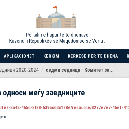
Portalin e hapur të të dhënave
Kuvendi i Republikës së Maqedonisë së Veriut
APLIKACIONET
KËRKIM
KËRKESË PËR TË DHËNA
едници 2020-2024
седма седница - Комитет за...
а односи меѓу заедниците
1ea-3a42-465d-8f88-639bc6dc1a8e/resource/8277e7e7-46e1-4123-9885
ците