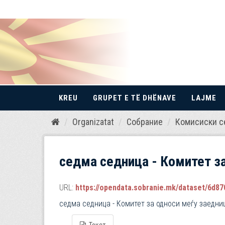
KREU
GRUPET E TË DHËNAVE
LAJME
Kalo
Organizatat
Собрание
Комисиски с
te
përmbajtja
седма седница - Комитет з
URL:
https://opendata.sobranie.mk/dataset/6d870
седма седница - Комитет за односи меѓу заедни