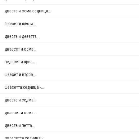
двестe и осма седница...
шеесет и шеста...
двестe и деветта...
дваесет и осма...
педесет и прва...
шеесет и втора...
шеесетта седница -...
двестe и седма...
дваесет и осма...
двестe и петта...
педесетта седница -...