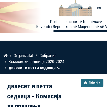
MK
AL
EN
Toggle
Portalin e hapur të të dhënave
naviga
Kuvendi i Republikës së Maqedonisë së V
Kalo
Organizatat
Собрание
te
Комисиски седници 2020-2024
përmbajtja
дваесет и петта седница -...
Shkarko
дваесет и петта
седница - Комисија
за прашања...