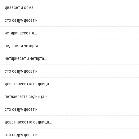
дваесет и осма...
сто седумдесет и...
четиринаесетта...
педесет и четврта...
четириесет и четврта...
сто седумдесет и...
деветнаесетта седница...
петнаесетта седница -...
сто седумдесет и...
деветнаесетта седница...
сто седумдесет и...