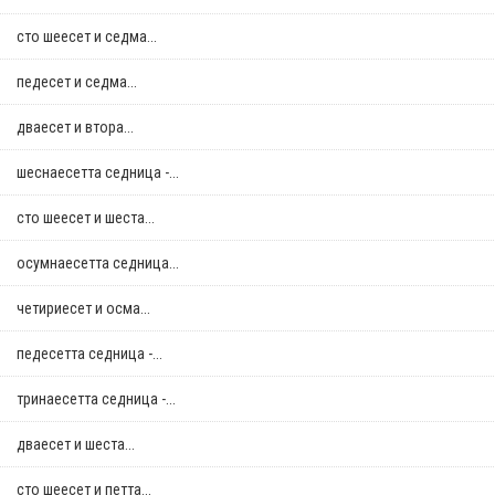
сто шеесет и седма...
педесет и седма...
дваесет и втора...
шеснаесетта седница -...
сто шеесет и шеста...
осумнaесетта седница...
четириесет и осма...
педесетта седница -...
тринаесетта седница -...
дваесет и шеста...
сто шеесет и петта...