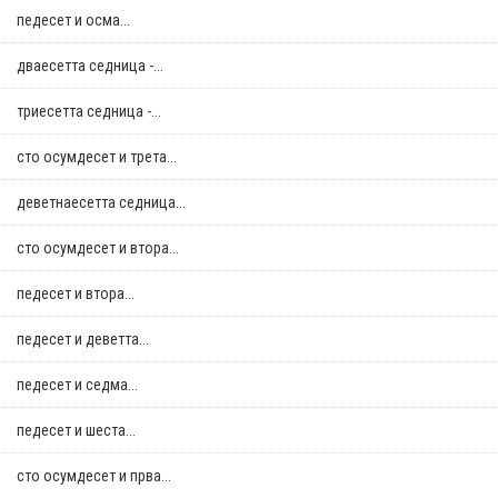
педесет и осма...
дваесетта седница -...
триесетта седница -...
сто осумдесет и трета...
деветнаесетта седница...
сто осумдесет и втора...
педесет и втора...
педесет и деветта...
педесет и седма...
педесет и шеста...
сто осумдесет и прва...