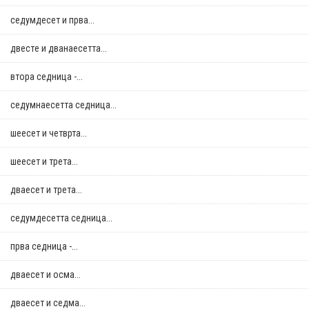
седумдесет и прва...
двестe и дванаесетта...
втора седница -...
седумнаесетта седница...
шеесет и четврта...
шеесет и трета...
дваесет и трета...
седумдесетта седница...
прва седница -...
дваесет и осма...
дваесет и седма...