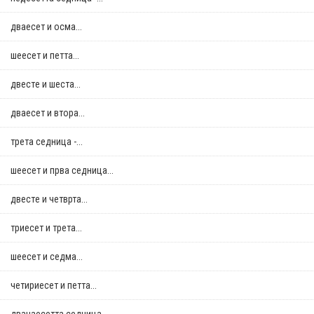
дваесет и осма...
шеесет и петта...
двестe и шеста...
дваесет и втора...
трета седница -...
шеесет и прва седница...
двестe и четврта...
триесет и трета...
шеесет и седма...
четириесет и петта...