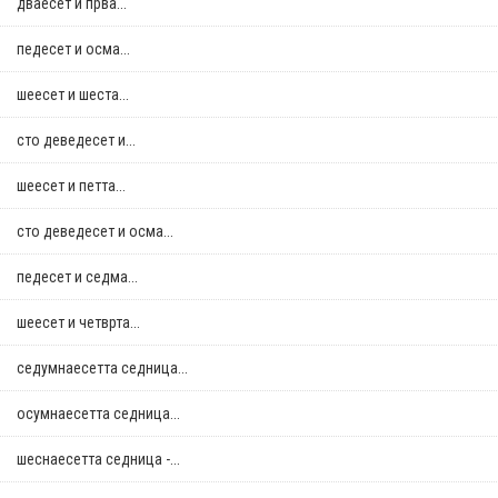
дваесет и прва...
педесет и осма...
шеесет и шеста...
сто деведесет и...
шеесет и петта...
сто деведесет и осма...
педесет и седма...
шеесет и четврта...
седумнаесетта седница...
осумнaесетта седница...
шеснаесетта седница -...