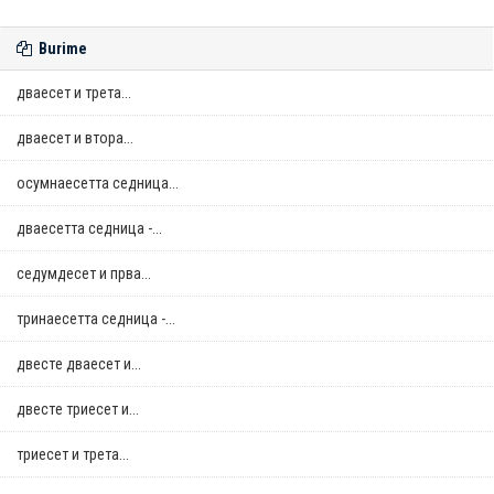
Burime
дваесет и трета...
дваесет и втора...
осумнaесетта седница...
дваесетта седница -...
седумдесет и прва...
тринаесетта седница -...
двестe дваесет и...
двестe триесет и...
триесет и трета...