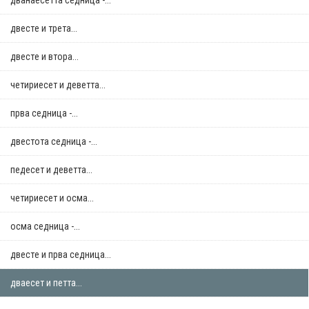
дванаесетта седница -...
двестe и трета...
двестe и втора...
четириесет и деветта...
прва седница -...
двестота седница -...
педесет и деветта...
четириесет и осма...
осма седница -...
двестe и прва седница...
дваесет и петта...