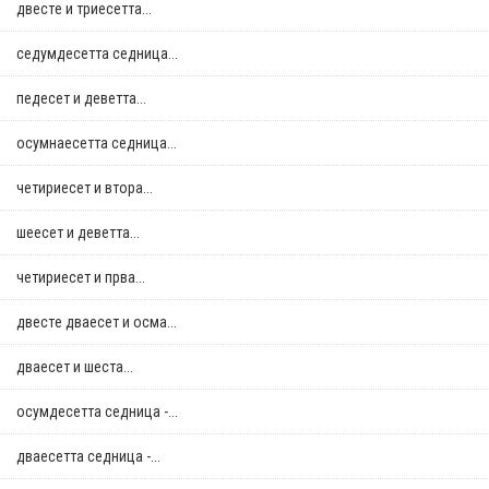
двестe и триесетта...
седумдесетта седница...
педесет и деветта...
осумнaесетта седница...
четириесет и втора...
шеесет и деветта...
четириесет и прва...
двестe дваесет и осма...
дваесет и шеста...
осумдесетта седница -...
дваесетта седница -...