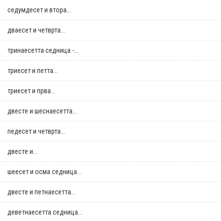
седумдесет и втора...
дваесет и четврта...
тринаесетта седница -...
триесет и петта...
триесет и прва...
двестe и шеснаесетта...
педесет и четврта...
двестe и...
шеесет и осма седница...
двестe и петнаесетта...
деветнаесетта седница...