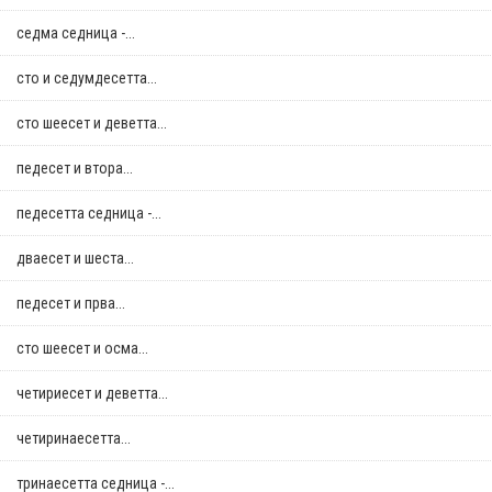
седма седница -...
сто и седумдесетта...
сто шеесет и деветта...
педесет и втора...
педесетта седница -...
дваесет и шеста...
педесет и прва...
сто шеесет и осма...
четириесет и деветта...
четиринаесетта...
тринаесетта седница -...