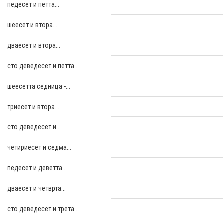
педесет и петта...
шеесет и втора...
дваесет и втора...
сто деведесет и петта...
шеесетта седница -...
триесет и втора...
сто деведесет и...
четириесет и седма...
педесет и деветта...
дваесет и четврта...
сто деведесет и трета...