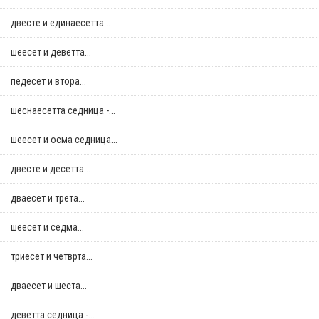
двестe и единаесетта...
шеесет и деветта...
педесет и втора...
шеснаесетта седница -...
шеесет и осма седница...
двестe и десетта...
дваесет и трета...
шеесет и седма...
триесет и четврта...
дваесет и шеста...
деветта седница -...