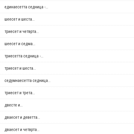
единаесетта седница -...
шеесет и шеста...
триесет и четврта...
шеесет и седма...
триесетта седница -...
триесет и шеста...
седумнаесетта седница...
триесет и трета...
двестe и...
дваесет и деветта...
дваесет и четврта...