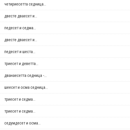
четириесетта седница...
двестe дваесет и...
педесет и седма...
двестe дваесет и...
педесет и шеста...
триесет и деветта...
дванаесетта седница -...
шеесет и осма седница...
триесет и седма...
триесет и седма...
седумдесет и осма...