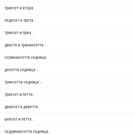
триесет и втора...
педесет и трета...
триесет и прва...
двестe и тринаесетта...
осумнaесетта седница...
десетта седница -...
триесетта седница -...
триесет и петта...
дваесет и деветта...
шеесет и петта...
седумнаесетта седница...