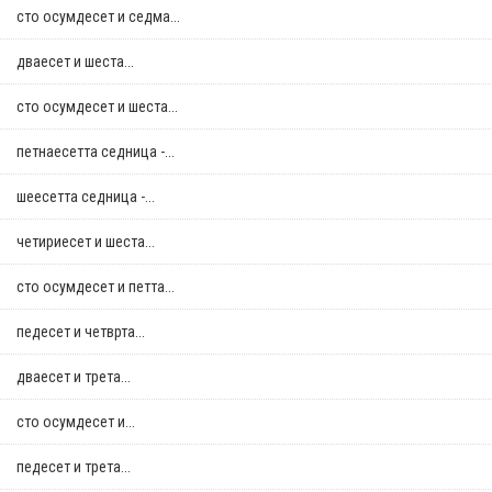
сто осумдесет и седма...
дваесет и шеста...
сто осумдесет и шеста...
петнаесетта седница -...
шеесетта седница -...
четириесет и шеста...
сто осумдесет и петта...
педесет и четврта...
дваесет и трета...
сто осумдесет и...
педесет и трета...