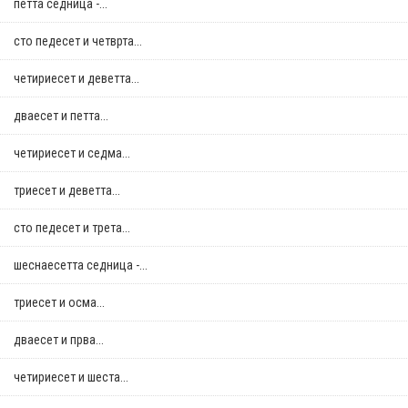
петта седница -...
сто педесет и четврта...
четириесет и деветта...
дваесет и петта...
четириесет и седма...
триесет и деветта...
сто педесет и трета...
шеснаесетта седница -...
триесет и осма...
дваесет и прва...
четириесет и шеста...