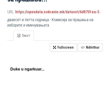
URL:
https://opendata.sobranie.mk/dataset/6d8701ea-3a42-465d-8f88-639bc6dc1a8e/resource/a45dec22-f3c2-46c4-91c3-f2f438190a0c/download/komisiski_sednici.json
дваесет и петта седница - Комисија за прашања на
изборите и именувањата
Текст
Fullscreen
Ndërthur