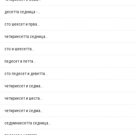
десетта седница -...
сто шеесет и прва...
четириесетта седница...
сто и шеесетта...
педесет и петта...
сто педесет и деветта...
четириесет и седма...
четириесет и шеста...
четириесет и седма...
седумнаесетта седница...