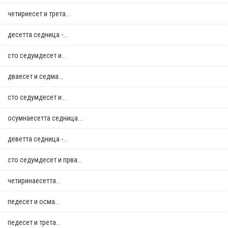
четириесет и трета...
десетта седница -...
сто седумдесет и...
дваесет и седма...
сто седумдесет и...
осумнaесетта седница...
деветта седница -...
сто седумдесет и прва...
четиринаесетта...
педесет и осма...
педесет и трета...