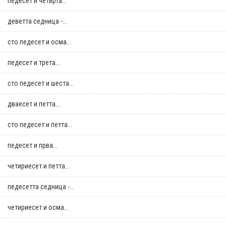
педесет и четврта...
деветта седница -...
сто педесет и осма...
педесет и трета...
сто педесет и шеста...
дваесет и петта...
сто педесет и петта...
педесет и прва...
четириесет и петта...
педесетта седница -...
четириесет и осма...