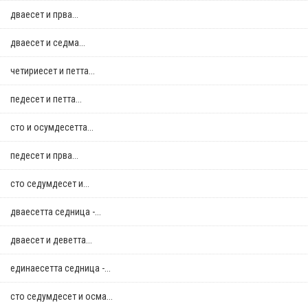
дваесет и прва...
дваесет и седма...
четириесет и петта...
педесет и петта...
сто и осумдесетта...
педесет и прва...
сто седумдесет и...
дваесетта седница -...
дваесет и деветта...
единаесетта седница -...
сто седумдесет и осма...