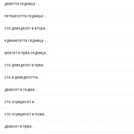
деветта седница -...
петнаесетта седница -...
сто деведесет и втора...
единаесетта седница -...
шеесет и прва седница...
сто деведесет и прва...
сто и деведесетта...
дваесет и седма...
сто осумдесет и...
сто осумдесет и осма...
дваесет и прва...