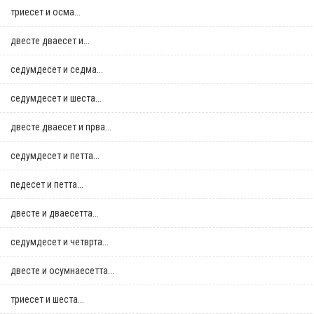
триесет и осма...
двестe дваесет и...
седумдесет и седма...
седумдесет и шеста...
двестe дваесет и прва...
седумдесет и петта...
педесет и петта...
двестe и дваесетта...
седумдесет и четврта...
двестe и осумнaесетта...
триесет и шеста...