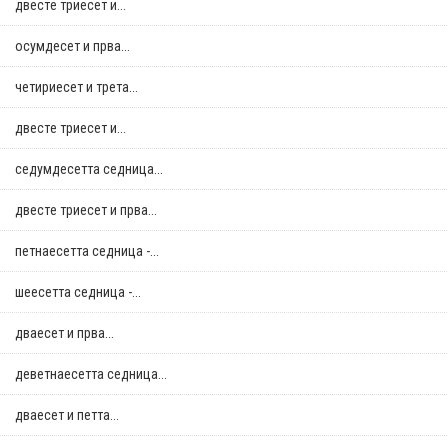
двестe триесет и...
осумдесет и прва...
четириесет и трета...
двестe триесет и...
седумдесетта седница...
двестe триесет и прва...
петнаесетта седница -...
шеесетта седница -...
дваесет и прва...
деветнаесетта седница...
дваесет и петта...