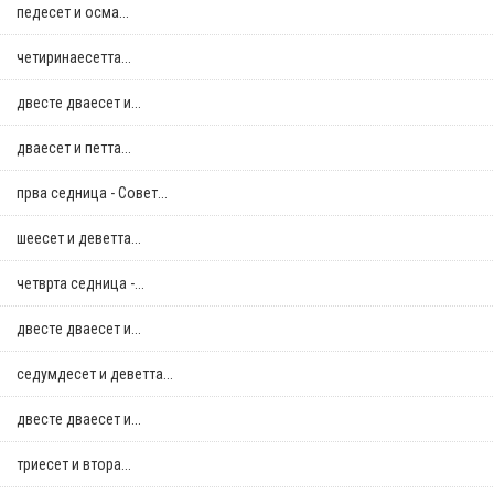
педесет и осма...
четиринаесетта...
двестe дваесет и...
дваесет и петта...
прва седница - Совет...
шеесет и деветта...
четврта седница -...
двестe дваесет и...
седумдесет и деветта...
двестe дваесет и...
триесет и втора...