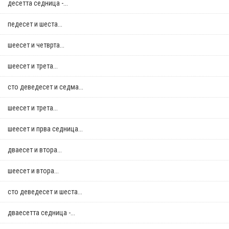
десетта седница -...
педесет и шеста...
шеесет и четврта...
шеесет и трета...
сто деведесет и седма...
шеесет и трета...
шеесет и прва седница...
дваесет и втора...
шеесет и втора...
сто деведесет и шеста...
дваесетта седница -...