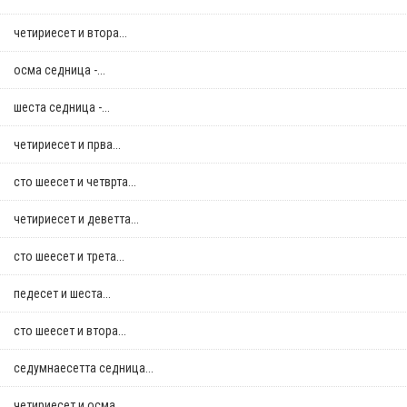
четириесет и втора...
осма седница -...
шеста седница -...
четириесет и прва...
сто шеесет и четврта...
четириесет и деветта...
сто шеесет и трета...
педесет и шеста...
сто шеесет и втора...
седумнаесетта седница...
четириесет и осма...