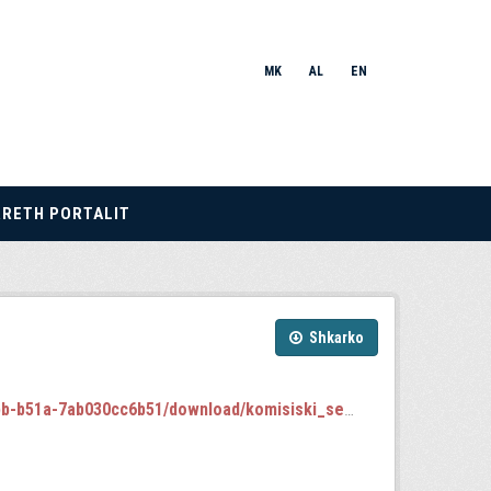
MK
AL
EN
RRETH PORTALIT
Shkarko
-7ab030cc6b51/download/komisiski_sednici.json