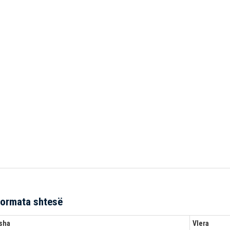
formata shtesë
sha
Vlera