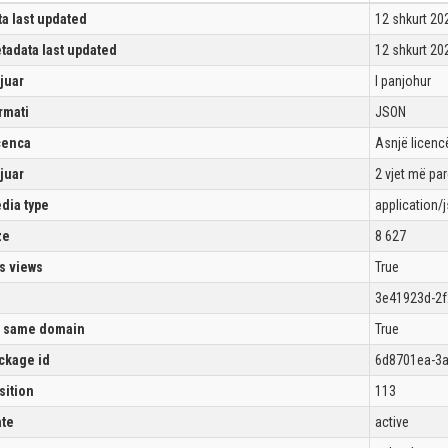
ta last updated
12 shkurt 20
tadata last updated
12 shkurt 20
ijuar
I panjohur
rmati
JSON
cenca
Asnjë licencë
ijuar
2 vjet më pa
dia type
application/
ze
8 627
s views
True
3e41923d-2f
 same domain
True
ckage id
6d8701ea-3a
sition
113
ate
active