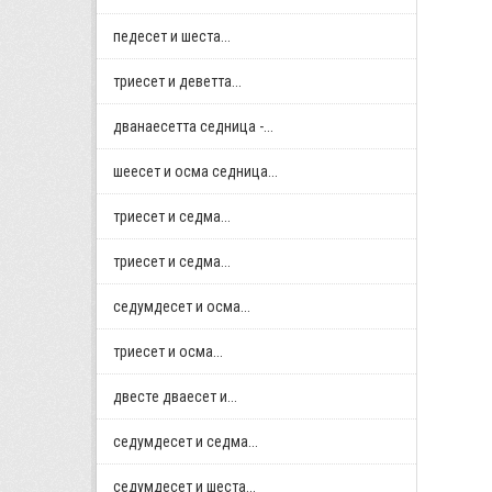
педесет и шеста...
триесет и деветта...
дванаесетта седница -...
шеесет и осма седница...
триесет и седма...
триесет и седма...
седумдесет и осма...
триесет и осма...
двестe дваесет и...
седумдесет и седма...
седумдесет и шеста...