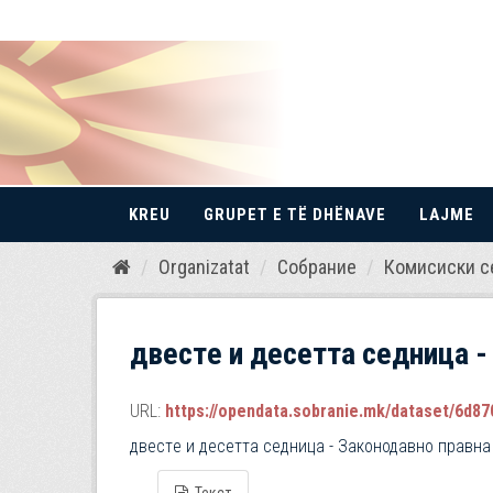
KREU
GRUPET E TË DHËNAVE
LAJME
Kalo
Organizatat
Собрание
Комисиски с
te
përmbajtja
двестe и десетта седница -
URL:
https://opendata.sobranie.mk/dataset/6d870
двестe и десетта седница - Законодавно правна