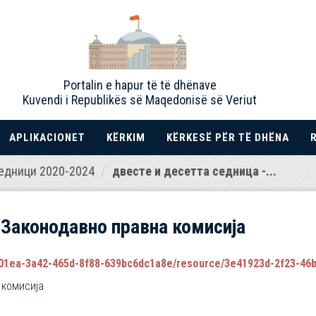
Portalin e hapur të të dhënave
Kuvendi i Republikës së Maqedonisë së Veriut
APLIKACIONET
KËRKIM
KËRKESË PËR TË DHËNA
едници 2020-2024
двестe и десетта седница -...
 Законодавно правна комисија
1ea-3a42-465d-8f88-639bc6dc1a8e/resource/3e41923d-2f23-46bb-b51a
 комисија