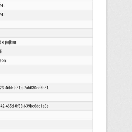
24
24
 e pajisur
rë
json
23-46bb-b51a-7ab030cc6b51
42-465d-8f88-639bc6dc1a8e