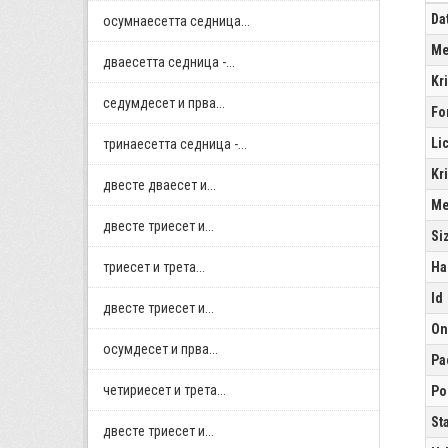
Da
осумнaесетта седница...
Me
дваесетта седница -...
Kr
седумдесет и прва...
Fo
Li
тринаесетта седница -...
Kr
двестe дваесет и...
Me
двестe триесет и...
Si
триесет и трета...
Ha
Id
двестe триесет и...
On
осумдесет и прва...
Pa
четириесет и трета...
Po
St
двестe триесет и...