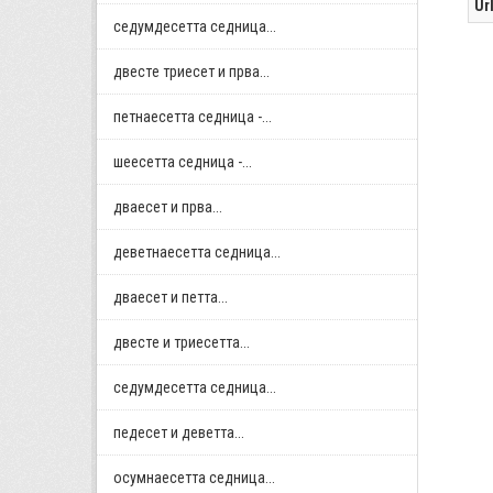
Ur
седумдесетта седница...
двестe триесет и прва...
петнаесетта седница -...
шеесетта седница -...
дваесет и прва...
деветнаесетта седница...
дваесет и петта...
двестe и триесетта...
седумдесетта седница...
педесет и деветта...
осумнaесетта седница...