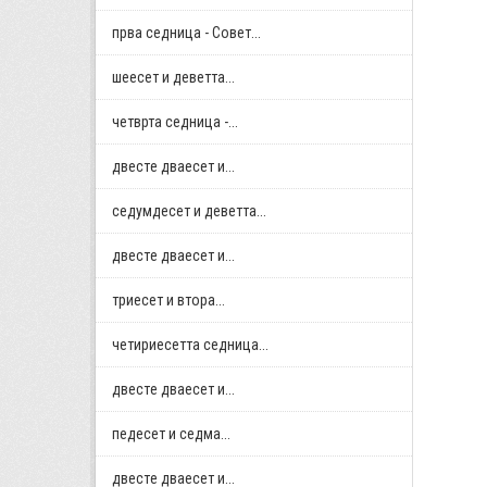
прва седница - Совет...
шеесет и деветта...
четврта седница -...
двестe дваесет и...
седумдесет и деветта...
двестe дваесет и...
триесет и втора...
четириесетта седница...
двестe дваесет и...
педесет и седма...
двестe дваесет и...