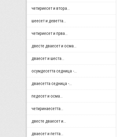
четириесет и втора...
шеесет и деветта...
четириесет и прва...
двестe дваесет и осма...
дваесет и шеста...
осумдесетта седница -...
дваесетта седница -...
педесет и осма...
четиринаесетта...
двестe дваесет и...
дваесет и петта...