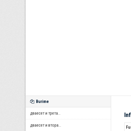
Burime
дваесет и трета...
In
дваесет и втора...
Fu