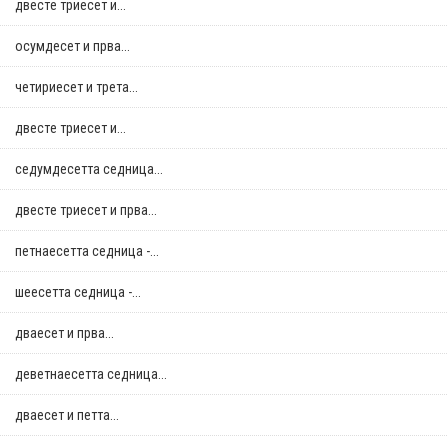
двестe триесет и...
осумдесет и прва...
четириесет и трета...
двестe триесет и...
седумдесетта седница...
двестe триесет и прва...
петнаесетта седница -...
шеесетта седница -...
дваесет и прва...
деветнаесетта седница...
дваесет и петта...