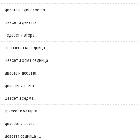
двестe и единаесетта...
шеесет и деветта...
педесет и втора...
шеснаесетта седница -...
шеесет и осма седница...
двестe и десетта...
дваесет и трета...
шеесет и седма...
триесет и четврта...
дваесет и шеста...
деветта седница -...