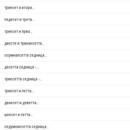
триесет и втора...
педесет и трета...
триесет и прва...
двестe и тринаесетта...
осумнaесетта седница...
десетта седница -...
триесетта седница -...
триесет и петта...
дваесет и деветта...
шеесет и петта...
седумнаесетта седница...