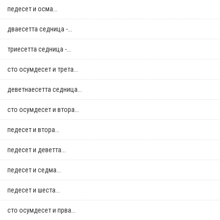
педесет и осма...
дваесетта седница -...
триесетта седница -...
сто осумдесет и трета...
деветнаесетта седница...
сто осумдесет и втора...
педесет и втора...
педесет и деветта...
педесет и седма...
педесет и шеста...
сто осумдесет и прва...