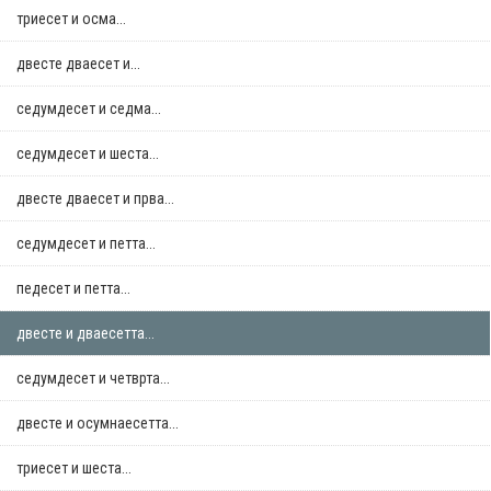
триесет и осма...
двестe дваесет и...
седумдесет и седма...
седумдесет и шеста...
двестe дваесет и прва...
седумдесет и петта...
педесет и петта...
двестe и дваесетта...
седумдесет и четврта...
двестe и осумнaесетта...
триесет и шеста...