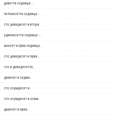
деветта седница -...
петнаесетта седница -...
сто деведесет и втора...
единаесетта седница -...
шеесет и прва седница...
сто деведесет и прва...
сто и деведесетта...
дваесет и седма...
сто осумдесет и...
сто осумдесет и осма...
дваесет и прва...