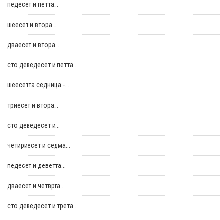
педесет и петта...
шеесет и втора...
дваесет и втора...
сто деведесет и петта...
шеесетта седница -...
триесет и втора...
сто деведесет и...
четириесет и седма...
педесет и деветта...
дваесет и четврта...
сто деведесет и трета...