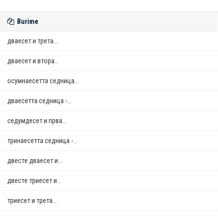
Burime
дваесет и трета...
дваесет и втора...
осумнaесетта седница...
дваесетта седница -...
седумдесет и прва...
тринаесетта седница -...
двестe дваесет и...
двестe триесет и...
триесет и трета...