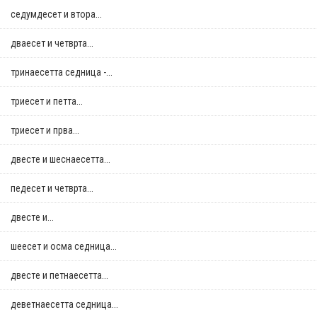
седумдесет и втора...
дваесет и четврта...
тринаесетта седница -...
триесет и петта...
триесет и прва...
двестe и шеснаесетта...
педесет и четврта...
двестe и...
шеесет и осма седница...
двестe и петнаесетта...
деветнаесетта седница...