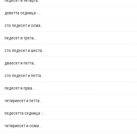
педесет и четврта...
деветта седница -...
сто педесет и осма...
педесет и трета...
сто педесет и шеста...
дваесет и петта...
сто педесет и петта...
педесет и прва...
четириесет и петта...
педесетта седница -...
четириесет и осма...