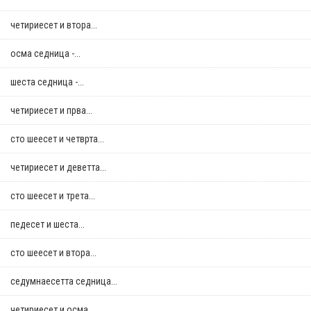
четириесет и втора...
осма седница -...
шеста седница -...
четириесет и прва...
сто шеесет и четврта...
четириесет и деветта...
сто шеесет и трета...
педесет и шеста...
сто шеесет и втора...
седумнаесетта седница...
четириесет и осма...