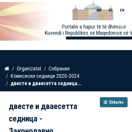
MK
AL
EN
Toggle
Portalin e hapur të të dhënave
naviga
Kuvendi i Republikës së Maqedonisë së V
Kalo
Organizatat
Собрание
te
Комисиски седници 2020-2024
përmbajtja
двестe и дваесетта седница...
Shkarko
двестe и дваесетта
седница -
Законодавно...