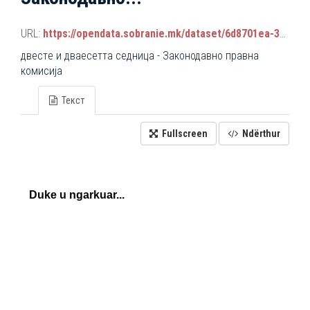
URL:
https://opendata.sobranie.mk/dataset/6d8701ea-3a42-465d-8f88-639bc6dc1a8e/resource/c5185d5b-fca0-4dfa-8c46-91e8600484a5/download/komisiski_sednici.json
двестe и дваесетта седница - Законодавно правна
комисија
Текст
Fullscreen
Ndërthur