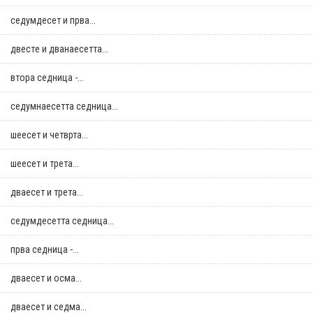
седумдесет и прва...
двестe и дванаесетта...
втора седница -...
седумнаесетта седница...
шеесет и четврта...
шеесет и трета...
дваесет и трета...
седумдесетта седница...
прва седница -...
дваесет и осма...
дваесет и седма...