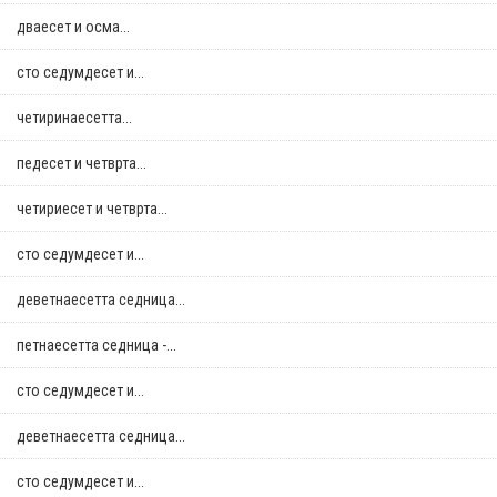
дваесет и осма...
сто седумдесет и...
четиринаесетта...
педесет и четврта...
четириесет и четврта...
сто седумдесет и...
деветнаесетта седница...
петнаесетта седница -...
сто седумдесет и...
деветнаесетта седница...
сто седумдесет и...