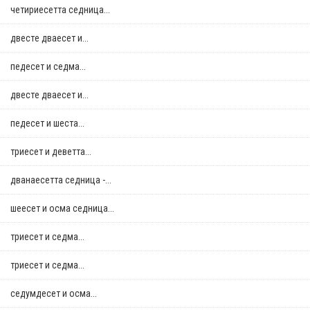
четириесетта седница...
двестe дваесет и...
педесет и седма...
двестe дваесет и...
педесет и шеста...
триесет и деветта...
дванаесетта седница -...
шеесет и осма седница...
триесет и седма...
триесет и седма...
седумдесет и осма...