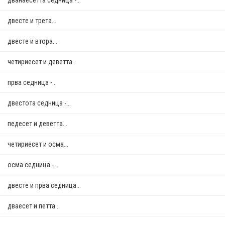
дванаесетта седница -...
двестe и трета...
двестe и втора...
четириесет и деветта...
прва седница -...
двестота седница -...
педесет и деветта...
четириесет и осма...
осма седница -...
двестe и прва седница...
дваесет и петта...