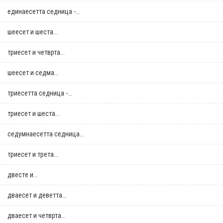
единаесетта седница -...
шеесет и шеста...
триесет и четврта...
шеесет и седма...
триесетта седница -...
триесет и шеста...
седумнаесетта седница...
триесет и трета...
двестe и...
дваесет и деветта...
дваесет и четврта...