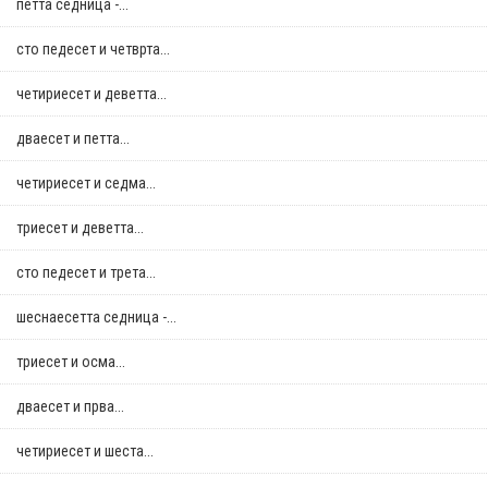
петта седница -...
сто педесет и четврта...
четириесет и деветта...
дваесет и петта...
четириесет и седма...
триесет и деветта...
сто педесет и трета...
шеснаесетта седница -...
триесет и осма...
дваесет и прва...
четириесет и шеста...