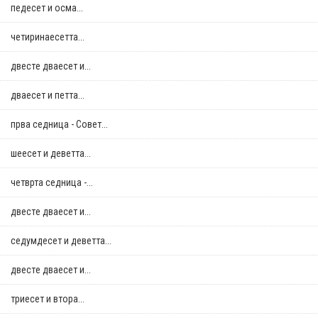
педесет и осма...
четиринаесетта...
двестe дваесет и...
дваесет и петта...
прва седница - Совет...
шеесет и деветта...
четврта седница -...
двестe дваесет и...
седумдесет и деветта...
двестe дваесет и...
триесет и втора...