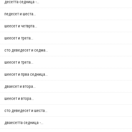
десетта седница -...
педесет и шеста...
шеесет и четврта...
шеесет и трета...
сто деведесет и седма...
шеесет и трета...
шеесет и прва седница...
дваесет и втора...
шеесет и втора...
сто деведесет и шеста...
дваесетта седница -...