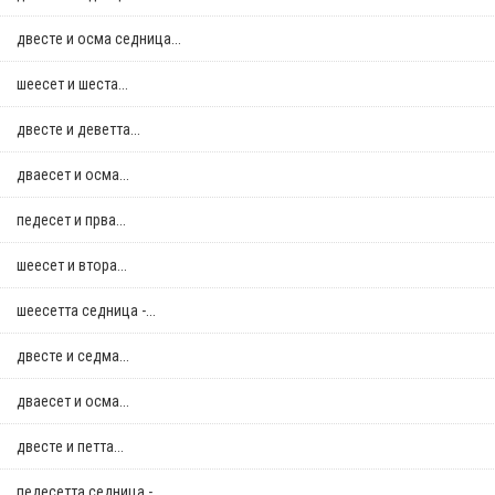
двестe и осма седница...
шеесет и шеста...
двестe и деветта...
дваесет и осма...
педесет и прва...
шеесет и втора...
шеесетта седница -...
двестe и седма...
дваесет и осма...
двестe и петта...
педесетта седница -...