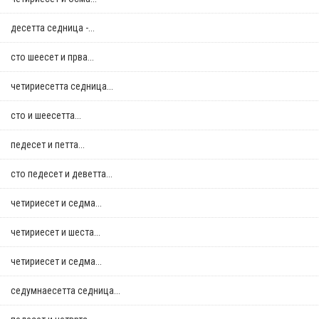
десетта седница -...
сто шеесет и прва...
четириесетта седница...
сто и шеесетта...
педесет и петта...
сто педесет и деветта...
четириесет и седма...
четириесет и шеста...
четириесет и седма...
седумнаесетта седница...