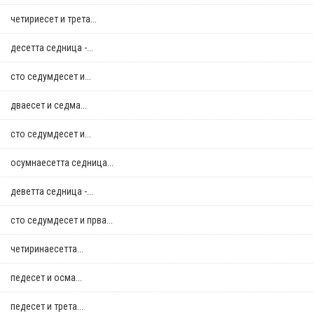
четириесет и трета...
десетта седница -...
сто седумдесет и...
дваесет и седма...
сто седумдесет и...
осумнaесетта седница...
деветта седница -...
сто седумдесет и прва...
четиринаесетта...
педесет и осма...
педесет и трета...