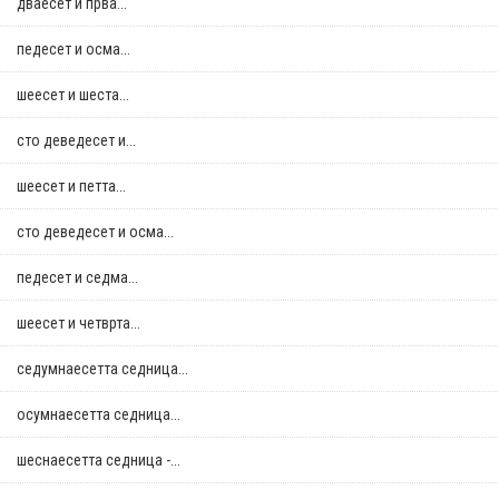
дваесет и прва...
педесет и осма...
шеесет и шеста...
сто деведесет и...
шеесет и петта...
сто деведесет и осма...
педесет и седма...
шеесет и четврта...
седумнаесетта седница...
осумнaесетта седница...
шеснаесетта седница -...