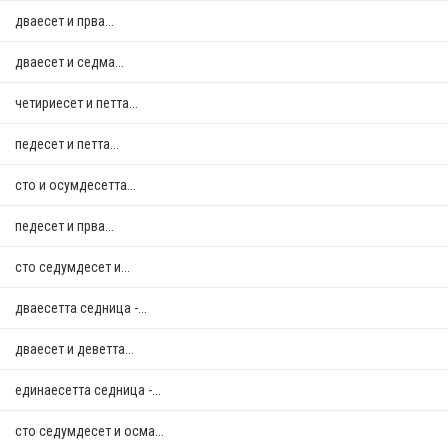
дваесет и прва...
дваесет и седма...
четириесет и петта...
педесет и петта...
сто и осумдесетта...
педесет и прва...
сто седумдесет и...
дваесетта седница -...
дваесет и деветта...
единаесетта седница -...
сто седумдесет и осма...