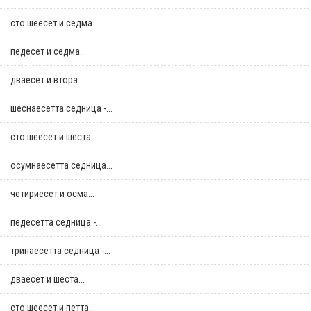
сто шеесет и седма...
педесет и седма...
дваесет и втора...
шеснаесетта седница -...
сто шеесет и шеста...
осумнaесетта седница...
четириесет и осма...
педесетта седница -...
тринаесетта седница -...
дваесет и шеста...
сто шеесет и петта...