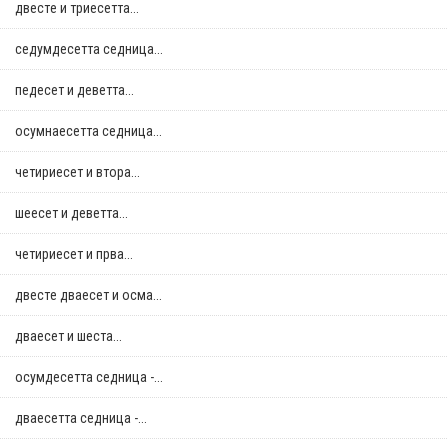
двестe и триесетта...
седумдесетта седница...
педесет и деветта...
осумнaесетта седница...
четириесет и втора...
шеесет и деветта...
четириесет и прва...
двестe дваесет и осма...
дваесет и шеста...
осумдесетта седница -...
дваесетта седница -...