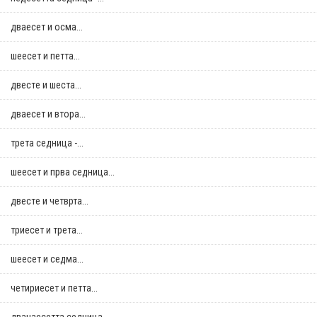
дваесет и осма...
шеесет и петта...
двестe и шеста...
дваесет и втора...
трета седница -...
шеесет и прва седница...
двестe и четврта...
триесет и трета...
шеесет и седма...
четириесет и петта...