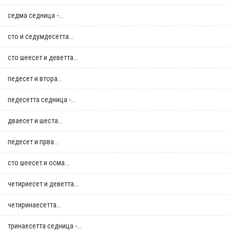
седма седница -...
сто и седумдесетта...
сто шеесет и деветта...
педесет и втора...
педесетта седница -...
дваесет и шеста...
педесет и прва...
сто шеесет и осма...
четириесет и деветта...
четиринаесетта...
тринаесетта седница -...