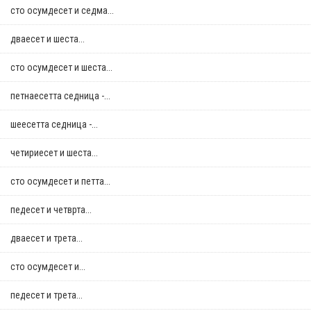
сто осумдесет и седма...
дваесет и шеста...
сто осумдесет и шеста...
петнаесетта седница -...
шеесетта седница -...
четириесет и шеста...
сто осумдесет и петта...
педесет и четврта...
дваесет и трета...
сто осумдесет и...
педесет и трета...