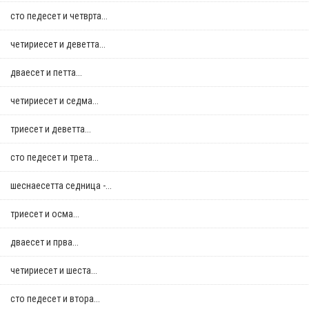
сто педесет и четврта...
четириесет и деветта...
дваесет и петта...
четириесет и седма...
триесет и деветта...
сто педесет и трета...
шеснаесетта седница -...
триесет и осма...
дваесет и прва...
четириесет и шеста...
сто педесет и втора...