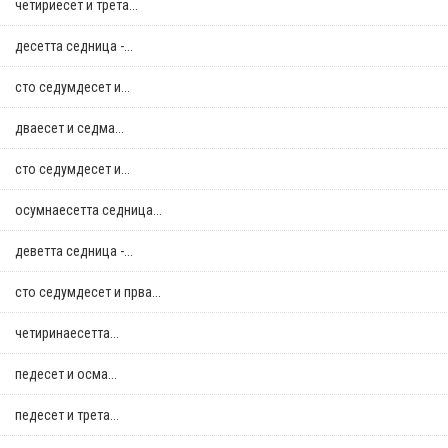
четириесет и трета...
десетта седница -...
сто седумдесет и...
дваесет и седма...
сто седумдесет и...
осумнaесетта седница...
деветта седница -...
сто седумдесет и прва...
четиринаесетта...
педесет и осма...
педесет и трета...