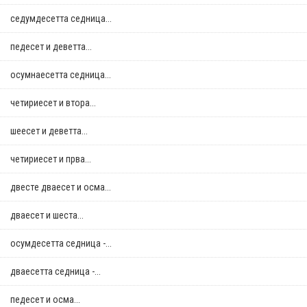
седумдесетта седница...
педесет и деветта...
осумнaесетта седница...
четириесет и втора...
шеесет и деветта...
четириесет и прва...
двестe дваесет и осма...
дваесет и шеста...
осумдесетта седница -...
дваесетта седница -...
педесет и осма...