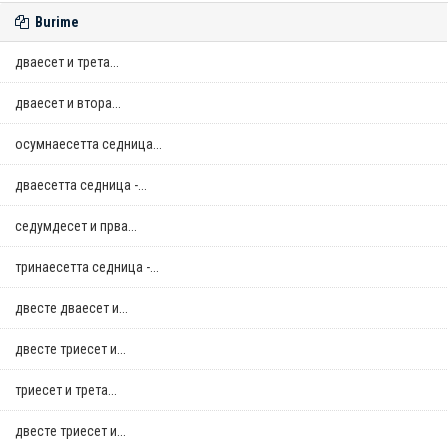
Burime
дваесет и трета...
дваесет и втора...
осумнaесетта седница...
дваесетта седница -...
седумдесет и прва...
тринаесетта седница -...
двестe дваесет и...
двестe триесет и...
триесет и трета...
двестe триесет и...