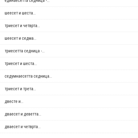
единаесетта седница -...
шеесет и шеста...
триесет и четврта...
шеесет и седма...
триесетта седница -...
триесет и шеста...
седумнаесетта седница...
триесет и трета...
двестe и...
дваесет и деветта...
дваесет и четврта...