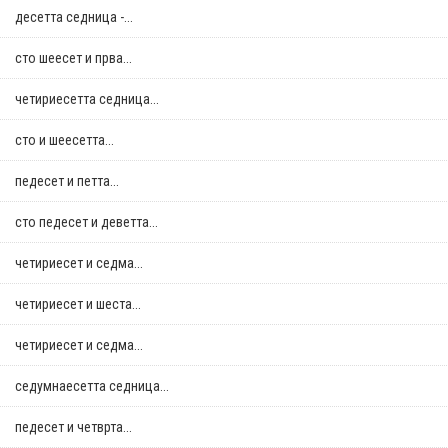
десетта седница -...
сто шеесет и прва...
четириесетта седница...
сто и шеесетта...
педесет и петта...
сто педесет и деветта...
четириесет и седма...
четириесет и шеста...
четириесет и седма...
седумнаесетта седница...
педесет и четврта...