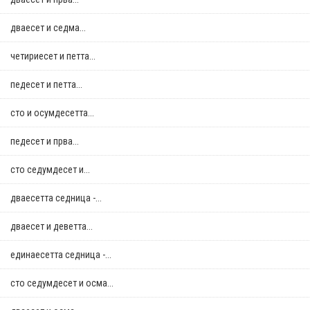
дваесет и седма...
четириесет и петта...
педесет и петта...
сто и осумдесетта...
педесет и прва...
сто седумдесет и...
дваесетта седница -...
дваесет и деветта...
единаесетта седница -...
сто седумдесет и осма...