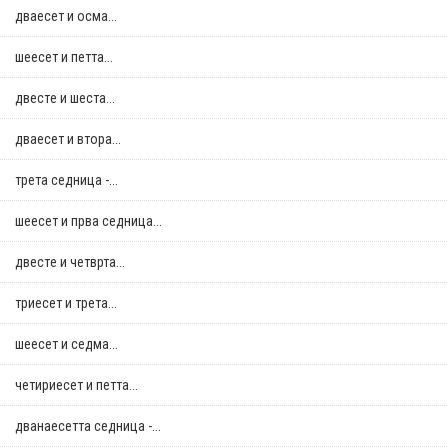
дваесет и осма...
шеесет и петта...
двестe и шеста...
дваесет и втора...
трета седница -...
шеесет и прва седница...
двестe и четврта...
триесет и трета...
шеесет и седма...
четириесет и петта...
дванаесетта седница -...