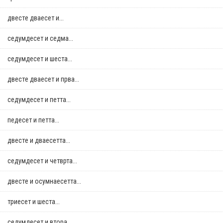
двестe дваесет и...
седумдесет и седма...
седумдесет и шеста...
двестe дваесет и прва...
седумдесет и петта...
педесет и петта...
двестe и дваесетта...
седумдесет и четврта...
двестe и осумнaесетта...
триесет и шеста...
седумдесет и втора...