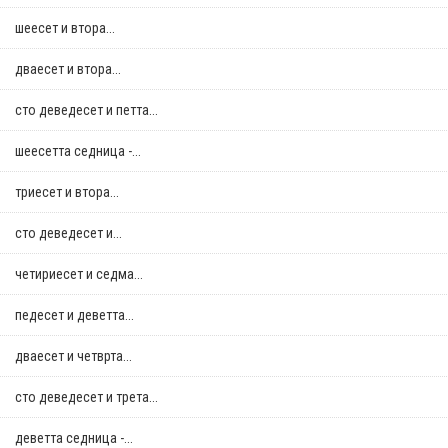
шеесет и втора...
дваесет и втора...
сто деведесет и петта...
шеесетта седница -...
триесет и втора...
сто деведесет и...
четириесет и седма...
педесет и деветта...
дваесет и четврта...
сто деведесет и трета...
деветта седница -...