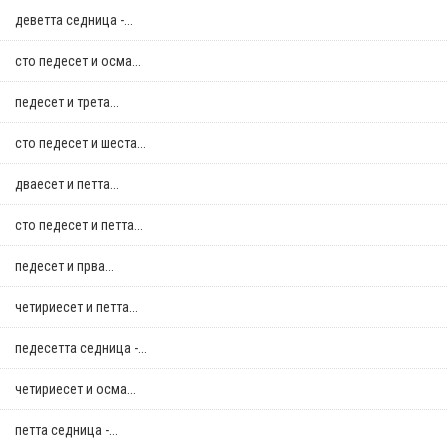
деветта седница -...
сто педесет и осма...
педесет и трета...
сто педесет и шеста...
дваесет и петта...
сто педесет и петта...
педесет и прва...
четириесет и петта...
педесетта седница -...
четириесет и осма...
петта седница -...