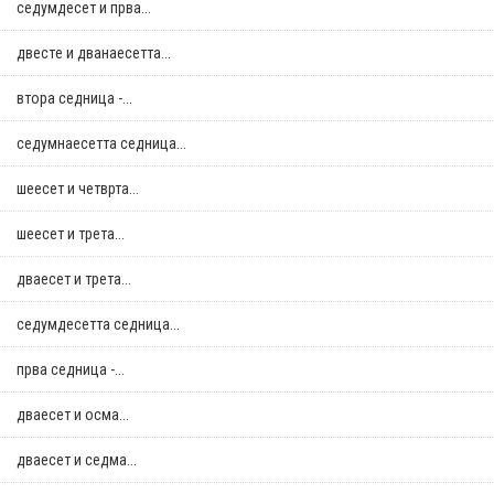
седумдесет и прва...
двестe и дванаесетта...
втора седница -...
седумнаесетта седница...
шеесет и четврта...
шеесет и трета...
дваесет и трета...
седумдесетта седница...
прва седница -...
дваесет и осма...
дваесет и седма...