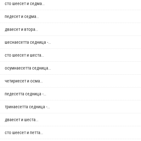
сто шеесет и седма...
педесет и седма...
дваесет и втора...
шеснаесетта седница -...
сто шеесет и шеста...
осумнaесетта седница...
четириесет и осма...
педесетта седница -...
тринаесетта седница -...
дваесет и шеста...
сто шеесет и петта...