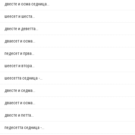
двестe и осма седница...
шеесет и шеста...
двестe и деветта...
дваесет и осма...
педесет и прва...
шеесет и втора...
шеесетта седница -...
двестe и седма...
дваесет и осма...
двестe и петта...
педесетта седница -...