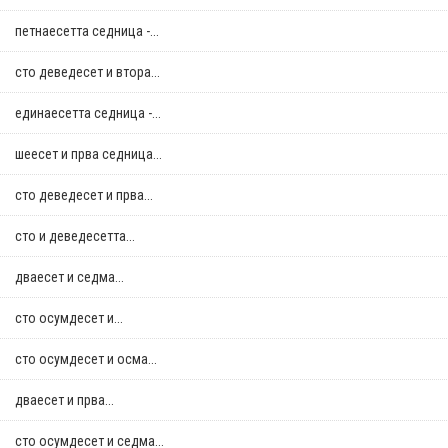
петнаесетта седница -...
сто деведесет и втора...
единаесетта седница -...
шеесет и прва седница...
сто деведесет и прва...
сто и деведесетта...
дваесет и седма...
сто осумдесет и...
сто осумдесет и осма...
дваесет и прва...
сто осумдесет и седма...