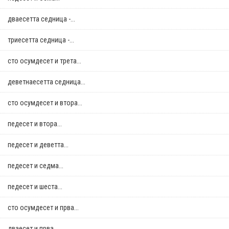
дваесетта седница -...
триесетта седница -...
сто осумдесет и трета...
деветнаесетта седница...
сто осумдесет и втора...
педесет и втора...
педесет и деветта...
педесет и седма...
педесет и шеста...
сто осумдесет и прва...
дваесет и прва...