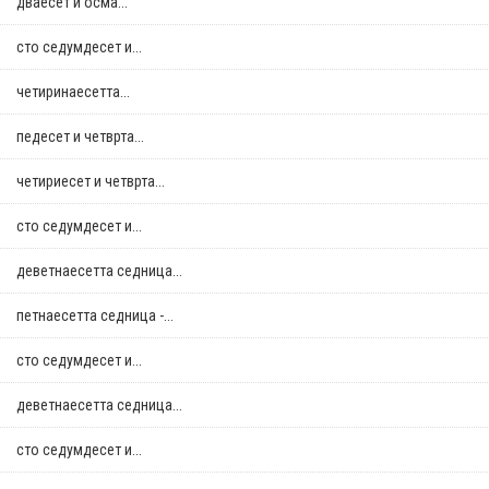
дваесет и осма...
сто седумдесет и...
четиринаесетта...
педесет и четврта...
четириесет и четврта...
сто седумдесет и...
деветнаесетта седница...
петнаесетта седница -...
сто седумдесет и...
деветнаесетта седница...
сто седумдесет и...