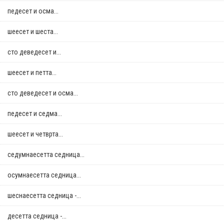
педесет и осма...
шеесет и шеста...
сто деведесет и...
шеесет и петта...
сто деведесет и осма...
педесет и седма...
шеесет и четврта...
седумнаесетта седница...
осумнaесетта седница...
шеснаесетта седница -...
десетта седница -...