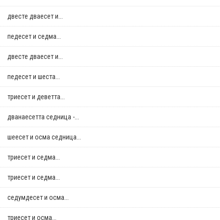
двестe дваесет и...
педесет и седма...
двестe дваесет и...
педесет и шеста...
триесет и деветта...
дванаесетта седница -...
шеесет и осма седница...
триесет и седма...
триесет и седма...
седумдесет и осма...
триесет и осма...