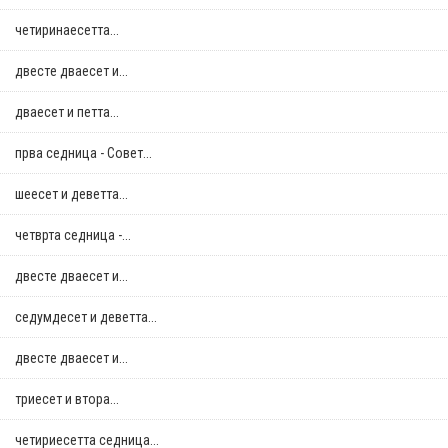
четиринаесетта...
двестe дваесет и...
дваесет и петта...
прва седница - Совет...
шеесет и деветта...
четврта седница -...
двестe дваесет и...
седумдесет и деветта...
двестe дваесет и...
триесет и втора...
четириесетта седница...