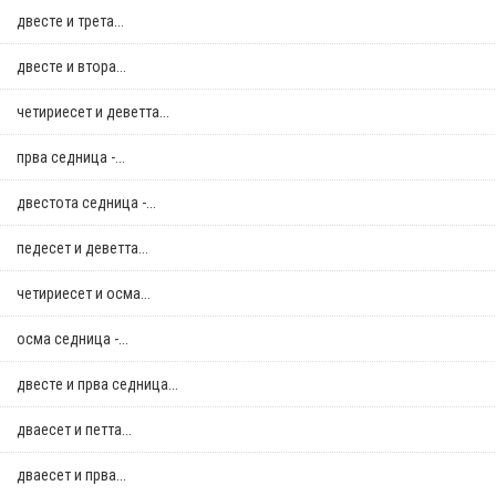
двестe и трета...
двестe и втора...
четириесет и деветта...
прва седница -...
двестота седница -...
педесет и деветта...
четириесет и осма...
осма седница -...
двестe и прва седница...
дваесет и петта...
дваесет и прва...