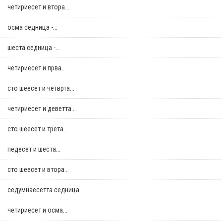
четириесет и втора...
осма седница -...
шеста седница -...
четириесет и прва...
сто шеесет и четврта...
четириесет и деветта...
сто шеесет и трета...
педесет и шеста...
сто шеесет и втора...
седумнаесетта седница...
четириесет и осма...