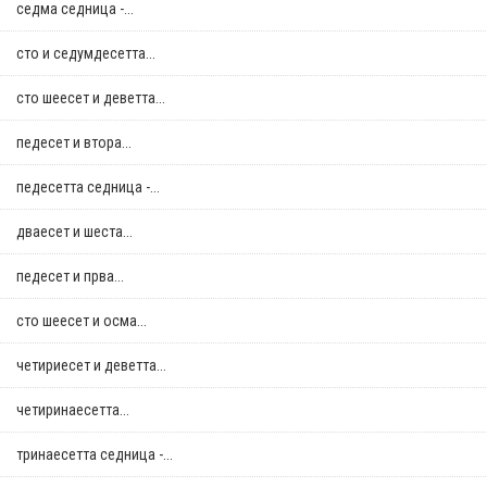
седма седница -...
сто и седумдесетта...
сто шеесет и деветта...
педесет и втора...
педесетта седница -...
дваесет и шеста...
педесет и прва...
сто шеесет и осма...
четириесет и деветта...
четиринаесетта...
тринаесетта седница -...