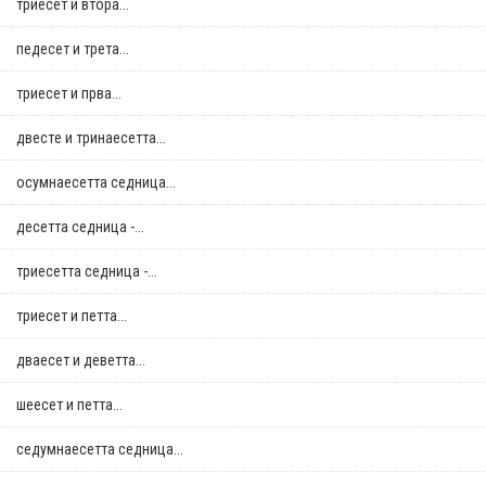
триесет и втора...
педесет и трета...
триесет и прва...
двестe и тринаесетта...
осумнaесетта седница...
десетта седница -...
триесетта седница -...
триесет и петта...
дваесет и деветта...
шеесет и петта...
седумнаесетта седница...