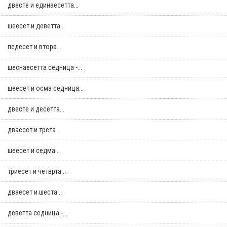
двестe и единаесетта...
шеесет и деветта...
педесет и втора...
шеснаесетта седница -...
шеесет и осма седница...
двестe и десетта...
дваесет и трета...
шеесет и седма...
триесет и четврта...
дваесет и шеста...
деветта седница -...