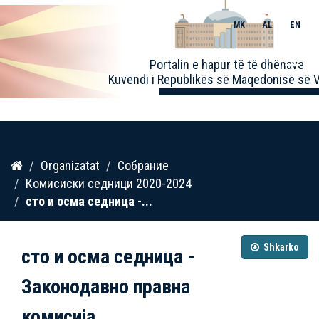
MK
AL
EN
Toggle
Portalin e hapur të të dhënave
naviga
Kuvendi i Republikës së Maqedonisë së V
Kalo
Organizatat
Собрание
te
Комисиски седници 2020-2024
përmbajtja
сто и осма седница -...
Shkarko
сто и осма седница -
Законодавно правна
комисија