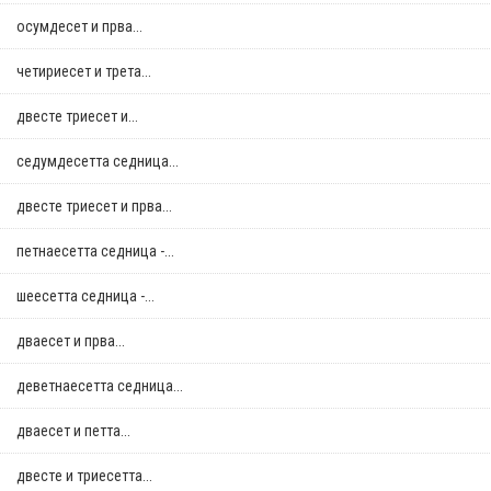
осумдесет и прва...
четириесет и трета...
двестe триесет и...
седумдесетта седница...
двестe триесет и прва...
петнаесетта седница -...
шеесетта седница -...
дваесет и прва...
деветнаесетта седница...
дваесет и петта...
двестe и триесетта...