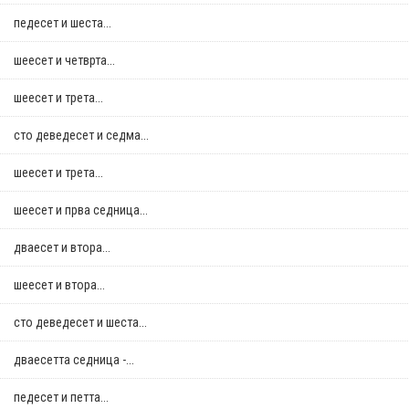
педесет и шеста...
шеесет и четврта...
шеесет и трета...
сто деведесет и седма...
шеесет и трета...
шеесет и прва седница...
дваесет и втора...
шеесет и втора...
сто деведесет и шеста...
дваесетта седница -...
педесет и петта...