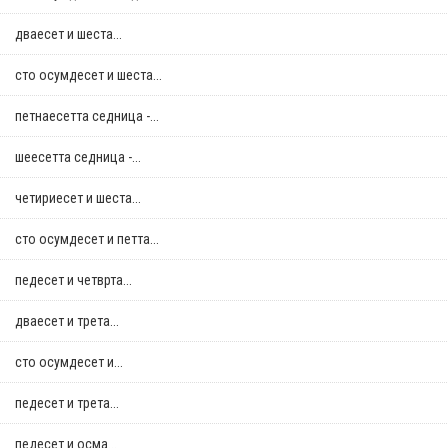
дваесет и шеста...
сто осумдесет и шеста...
петнаесетта седница -...
шеесетта седница -...
четириесет и шеста...
сто осумдесет и петта...
педесет и четврта...
дваесет и трета...
сто осумдесет и...
педесет и трета...
педесет и осма...