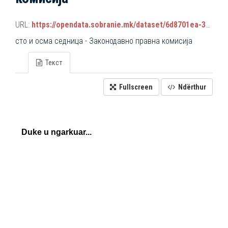
URL:
https://opendata.sobranie.mk/dataset/6d8701ea-3a42-465d-8f88-639bc6dc1a8e/resource/914d1cb2-332d-4784-a687-e36258d4b7cd/download/komisiski_sednici.json
сто и осма седница - Законодавно правна комисија
Текст
Fullscreen
Ndërthur