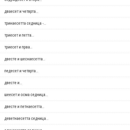
дваесет и четврта...
тринаесетта седница -...
триесет и петта...
триесет и прва...
двестe и шеснаесетта...
педесет и четврта...
двестe и...
шеесет и осма седница...
двестe и петнаесетта...
деветнаесетта седница...