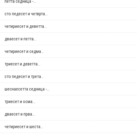
петта седница -...
сто педесет и четврта...
четириесет и деветта...
дваесет и петта...
четириесет и седма...
триесет и деветта...
сто педесет и трета...
шеснаесетта седница -...
триесет и осма...
дваесет и прва...
четириесет и шеста...