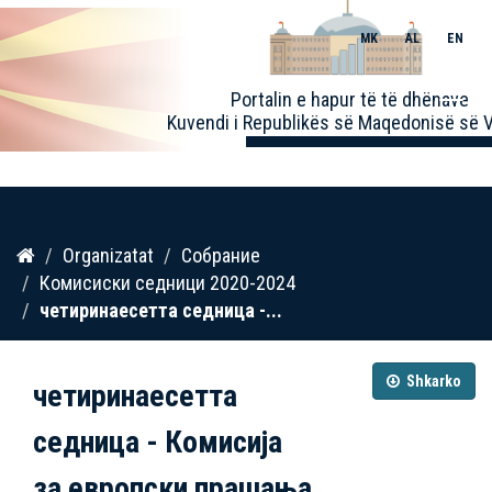
MK
AL
EN
Toggle
Portalin e hapur të të dhënave
naviga
Kuvendi i Republikës së Maqedonisë së V
Kalo
Organizatat
Собрание
te
Комисиски седници 2020-2024
përmbajtja
четиринаесетта седница -...
Shkarko
четиринаесетта
седница - Комисија
за европски прашања