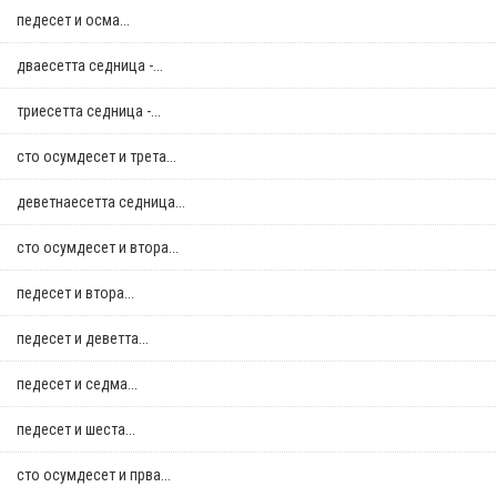
педесет и осма...
дваесетта седница -...
триесетта седница -...
сто осумдесет и трета...
деветнаесетта седница...
сто осумдесет и втора...
педесет и втора...
педесет и деветта...
педесет и седма...
педесет и шеста...
сто осумдесет и прва...