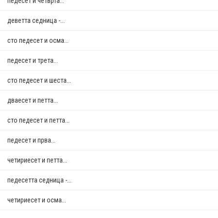
педесет и четврта...
деветта седница -...
сто педесет и осма...
педесет и трета...
сто педесет и шеста...
дваесет и петта...
сто педесет и петта...
педесет и прва...
четириесет и петта...
педесетта седница -...
четириесет и осма...