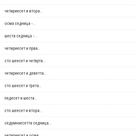
четириесет и втора...
осма седница -...
шеста седница -...
четириесет и прва...
сто шеесет и четврта...
четириесет и деветта...
сто шеесет и трета...
педесет и шеста...
сто шеесет и втора...
седумнаесетта седница...
четириесет и осма...