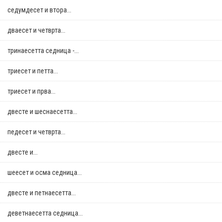
седумдесет и втора...
дваесет и четврта...
тринаесетта седница -...
триесет и петта...
триесет и прва...
двестe и шеснаесетта...
педесет и четврта...
двестe и...
шеесет и осма седница...
двестe и петнаесетта...
деветнаесетта седница...