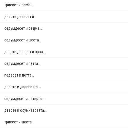
триесет и осма...
двестe дваесет и...
седумдесет и седма...
седумдесет и шеста...
двестe дваесет и прва...
седумдесет и петта...
педесет и петта...
двестe и дваесетта...
седумдесет и четврта...
двестe и осумнaесетта...
триесет и шеста...