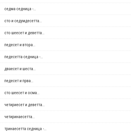
седма седница -...
сто и седумдесетта...
сто шеесет и деветта...
педесет и втора...
педесетта седница -...
дваесет и шеста...
педесет и прва...
сто шеесет и осма...
четириесет и деветта...
четиринаесетта...
тринаесетта седница -...