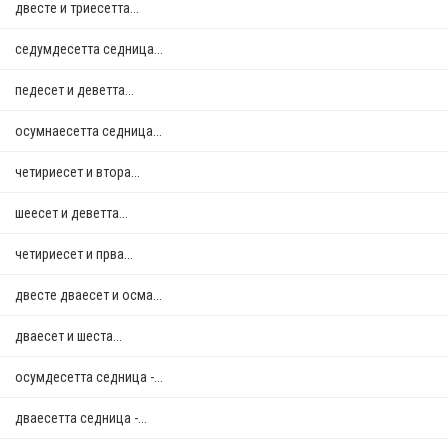
двестe и триесетта...
седумдесетта седница...
педесет и деветта...
осумнaесетта седница...
четириесет и втора...
шеесет и деветта...
четириесет и прва...
двестe дваесет и осма...
дваесет и шеста...
осумдесетта седница -...
дваесетта седница -...