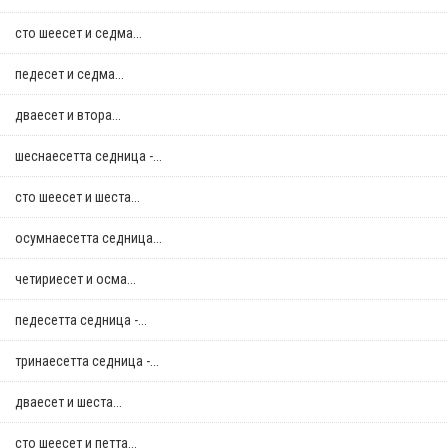
сто шеесет и седма...
педесет и седма...
дваесет и втора...
шеснаесетта седница -...
сто шеесет и шеста...
осумнaесетта седница...
четириесет и осма...
педесетта седница -...
тринаесетта седница -...
дваесет и шеста...
сто шеесет и петта...