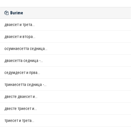
Burime
дваесет и трета...
дваесет и втора...
осумнaесетта седница...
дваесетта седница -...
седумдесет и прва...
тринаесетта седница -...
двестe дваесет и...
двестe триесет и...
триесет и трета...