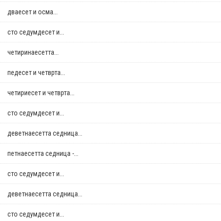
дваесет и осма...
сто седумдесет и...
четиринаесетта...
педесет и четврта...
четириесет и четврта...
сто седумдесет и...
деветнаесетта седница...
петнаесетта седница -...
сто седумдесет и...
деветнаесетта седница...
сто седумдесет и...