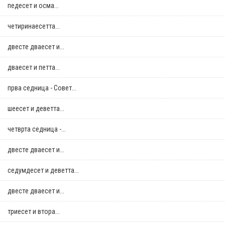
педесет и осма...
четиринаесетта...
двестe дваесет и...
дваесет и петта...
прва седница - Совет...
шеесет и деветта...
четврта седница -...
двестe дваесет и...
седумдесет и деветта...
двестe дваесет и...
триесет и втора...