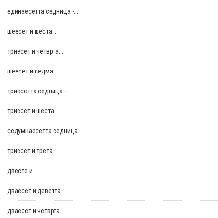
единаесетта седница -...
шеесет и шеста...
триесет и четврта...
шеесет и седма...
триесетта седница -...
триесет и шеста...
седумнаесетта седница...
триесет и трета...
двестe и...
дваесет и деветта...
дваесет и четврта...