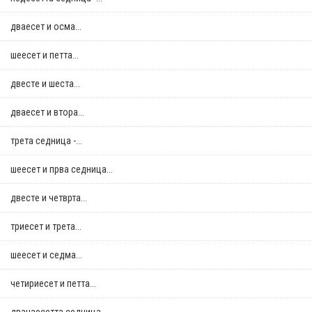
дваесет и осма...
шеесет и петта...
двестe и шеста...
дваесет и втора...
трета седница -...
шеесет и прва седница...
двестe и четврта...
триесет и трета...
шеесет и седма...
четириесет и петта...