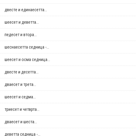
двестe и единаесетта...
шеесет и деветта...
педесет и втора...
шеснаесетта седница -...
шеесет и осма седница...
двестe и десетта...
дваесет и трета...
шеесет и седма...
триесет и четврта...
дваесет и шеста...
деветта седница -...