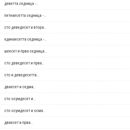
деветта седница -...
петнаесетта седница -...
сто деведесет и втора...
единаесетта седница -...
шеесет и прва седница...
сто деведесет и прва...
сто и деведесетта...
дваесет и седма...
сто осумдесет и...
сто осумдесет и осма...
дваесет и прва...