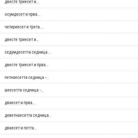
двестe триесет и...
осумдесет и прва...
четириесет и трета...
двестe триесет и...
седумдесетта седница...
двестe триесет и прва...
петнаесетта седница -...
шеесетта седница -...
дваесет и прва...
деветнаесетта седница...
дваесет и петта...