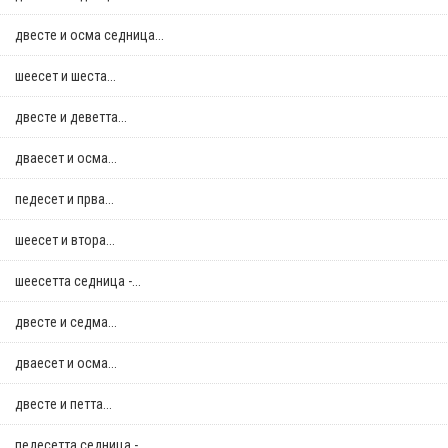
двестe и осма седница...
шеесет и шеста...
двестe и деветта...
дваесет и осма...
педесет и прва...
шеесет и втора...
шеесетта седница -...
двестe и седма...
дваесет и осма...
двестe и петта...
педесетта седница -...