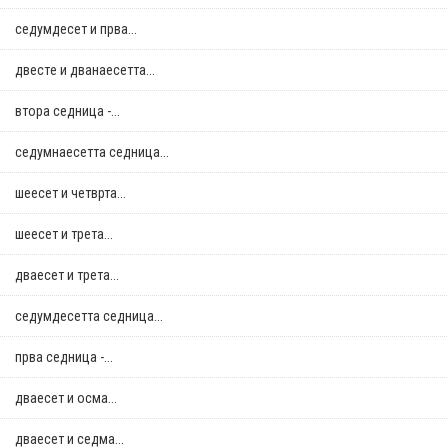
седумдесет и прва...
двестe и дванаесетта...
втора седница -...
седумнаесетта седница...
шеесет и четврта...
шеесет и трета...
дваесет и трета...
седумдесетта седница...
прва седница -...
дваесет и осма...
дваесет и седма...