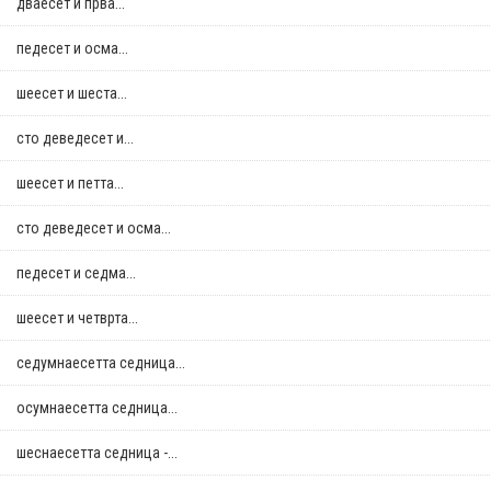
дваесет и прва...
педесет и осма...
шеесет и шеста...
сто деведесет и...
шеесет и петта...
сто деведесет и осма...
педесет и седма...
шеесет и четврта...
седумнаесетта седница...
осумнaесетта седница...
шеснаесетта седница -...