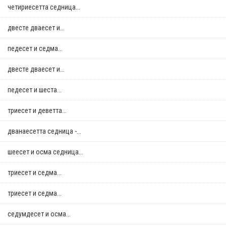
четириесетта седница...
двестe дваесет и...
педесет и седма...
двестe дваесет и...
педесет и шеста...
триесет и деветта...
дванаесетта седница -...
шеесет и осма седница...
триесет и седма...
триесет и седма...
седумдесет и осма...