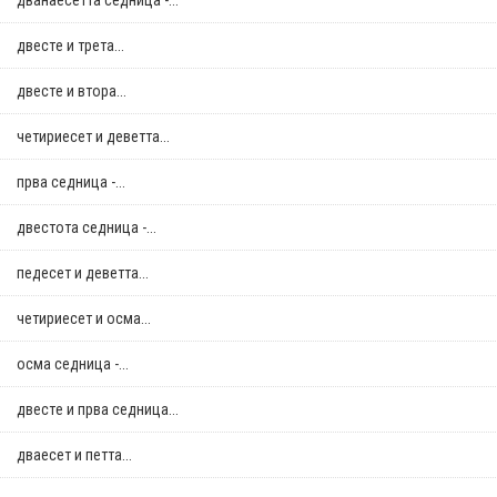
дванаесетта седница -...
двестe и трета...
двестe и втора...
четириесет и деветта...
прва седница -...
двестота седница -...
педесет и деветта...
четириесет и осма...
осма седница -...
двестe и прва седница...
дваесет и петта...