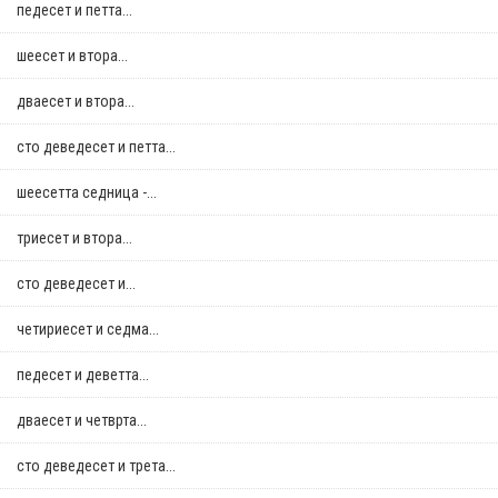
педесет и петта...
шеесет и втора...
дваесет и втора...
сто деведесет и петта...
шеесетта седница -...
триесет и втора...
сто деведесет и...
четириесет и седма...
педесет и деветта...
дваесет и четврта...
сто деведесет и трета...