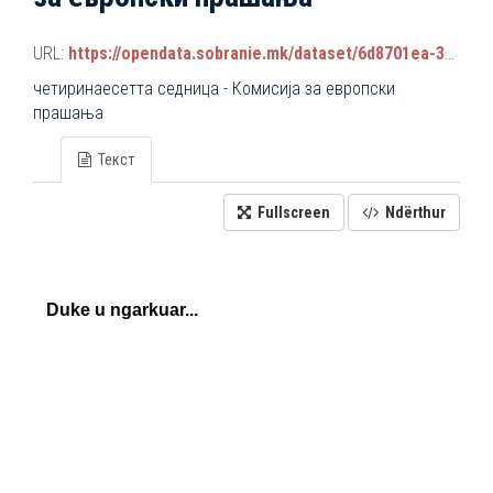
URL:
https://opendata.sobranie.mk/dataset/6d8701ea-3a42-465d-8f88-639bc6dc1a8e/resource/e07d4bf2-2543-4b0a-85ff-87a07929e785/download/komisiski_sednici.json
четиринаесетта седница - Комисија за европски
прашања
Текст
Fullscreen
Ndërthur