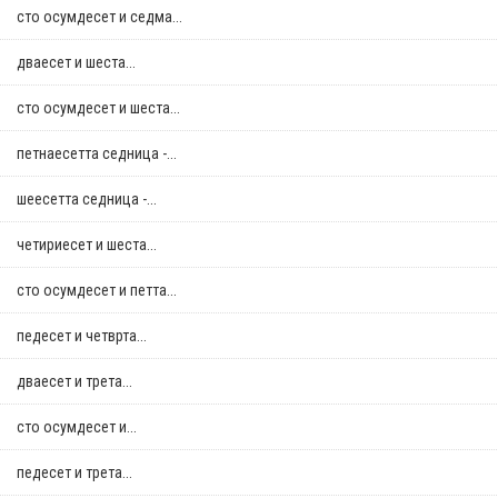
сто осумдесет и седма...
дваесет и шеста...
сто осумдесет и шеста...
петнаесетта седница -...
шеесетта седница -...
четириесет и шеста...
сто осумдесет и петта...
педесет и четврта...
дваесет и трета...
сто осумдесет и...
педесет и трета...