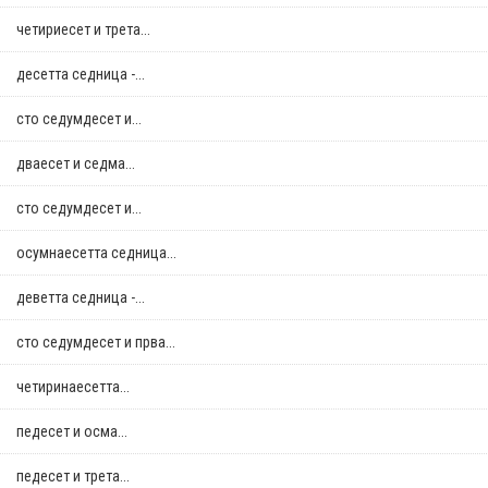
четириесет и трета...
десетта седница -...
сто седумдесет и...
дваесет и седма...
сто седумдесет и...
осумнaесетта седница...
деветта седница -...
сто седумдесет и прва...
четиринаесетта...
педесет и осма...
педесет и трета...