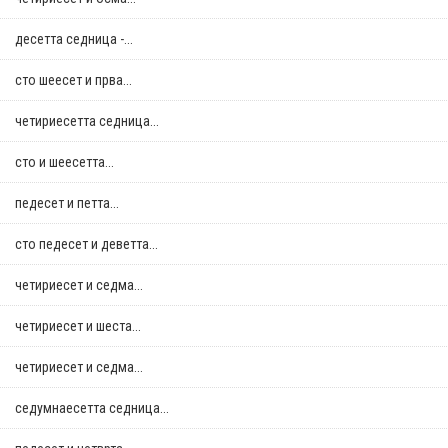
десетта седница -...
сто шеесет и прва...
четириесетта седница...
сто и шеесетта...
педесет и петта...
сто педесет и деветта...
четириесет и седма...
четириесет и шеста...
четириесет и седма...
седумнаесетта седница...