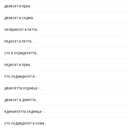
дваесет и прва...
дваесет и седма...
четириесет и петта...
педесет и петта...
сто и осумдесетта...
педесет и прва...
сто седумдесет и...
дваесетта седница -...
дваесет и деветта...
единаесетта седница -...
сто седумдесет и осма...