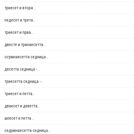
триесет и втора...
педесет и трета...
триесет и прва...
двестe и тринаесетта...
осумнaесетта седница...
десетта седница -...
триесетта седница -...
триесет и петта...
дваесет и деветта...
шеесет и петта...
седумнаесетта седница...