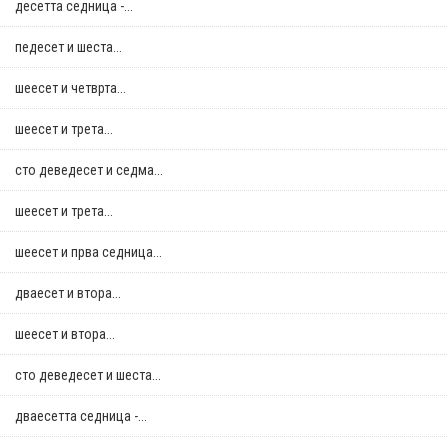
десетта седница -...
педесет и шеста...
шеесет и четврта...
шеесет и трета...
сто деведесет и седма...
шеесет и трета...
шеесет и прва седница...
дваесет и втора...
шеесет и втора...
сто деведесет и шеста...
дваесетта седница -...