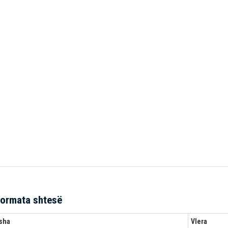
formata shtesë
sha
Vlera