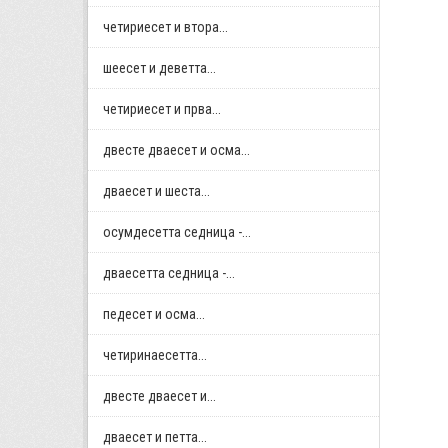
четириесет и втора...
шеесет и деветта...
четириесет и прва...
двестe дваесет и осма...
дваесет и шеста...
осумдесетта седница -...
дваесетта седница -...
педесет и осма...
четиринаесетта...
двестe дваесет и...
дваесет и петта...