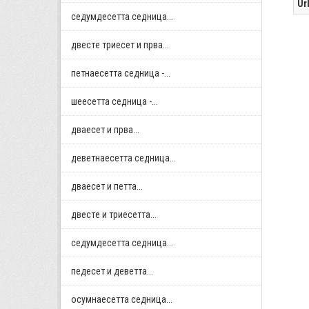
Ur
седумдесетта седница...
двестe триесет и прва...
петнаесетта седница -...
шеесетта седница -...
дваесет и прва...
деветнаесетта седница...
дваесет и петта...
двестe и триесетта...
седумдесетта седница...
педесет и деветта...
осумнaесетта седница...