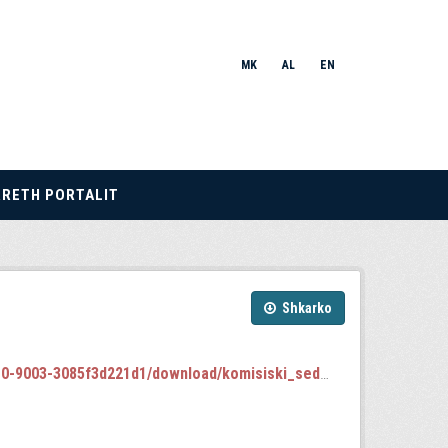
MK
AL
EN
RRETH PORTALIT
Shkarko
3-3085f3d221d1/download/komisiski_sednici.json