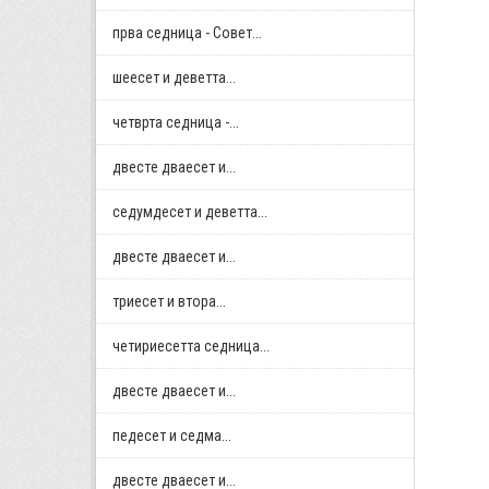
прва седница - Совет...
шеесет и деветта...
четврта седница -...
двестe дваесет и...
седумдесет и деветта...
двестe дваесет и...
триесет и втора...
четириесетта седница...
двестe дваесет и...
педесет и седма...
двестe дваесет и...