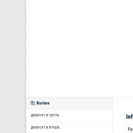
Burime
дваесет и трета...
In
дваесет и втора...
Fu