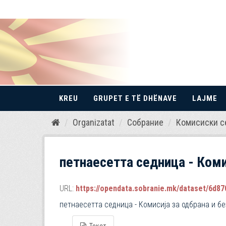
KREU
GRUPET E TË DHËNAVE
LAJME
Kalo
Organizatat
Собрание
Комисиски с
te
përmbajtja
петнаесетта седница - Коми
URL:
https://opendata.sobranie.mk/dataset/6d870
петнаесетта седница - Комисија за одбрана и б