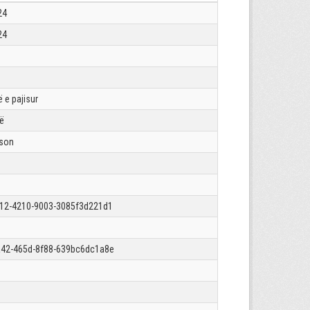
24
24
 e pajisur
rë
json
12-4210-9003-3085f3d221d1
42-465d-8f88-639bc6dc1a8e