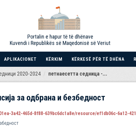
Portalin e hapur të të dhënave
Kuvendi i Republikës së Maqedonisë së Veriut
APLIKACIONET
KËRKIM
KËRKESË PËR TË DHËNA
едници 2020-2024
петнаесетта седница -...
сија за одбрана и безбедност
1ea-3a42-465d-8f88-639bc6dc1a8e/resource/ef1db06c-6a12-4210-900
езбедност