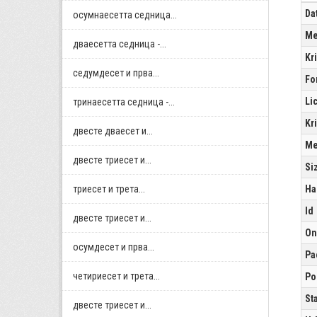
Da
осумнaесетта седница...
Me
дваесетта седница -...
Kr
седумдесет и прва...
Fo
Li
тринаесетта седница -...
Kr
двестe дваесет и...
Me
двестe триесет и...
Si
триесет и трета...
Ha
Id
двестe триесет и...
On
осумдесет и прва...
Pa
четириесет и трета...
Po
St
двестe триесет и...