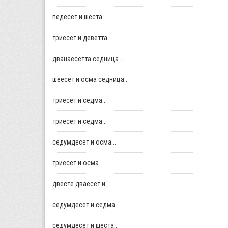
педесет и шеста...
триесет и деветта...
дванаесетта седница -...
шеесет и осма седница...
триесет и седма...
триесет и седма...
седумдесет и осма...
триесет и осма...
двестe дваесет и...
седумдесет и седма...
седумдесет и шеста...