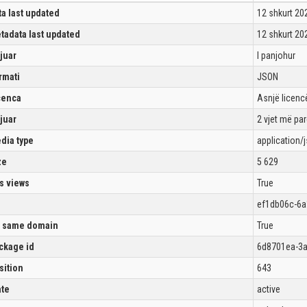
ta last updated
12 shkurt 20
tadata last updated
12 shkurt 20
ijuar
I panjohur
rmati
JSON
cenca
Asnjë licencë
ijuar
2 vjet më pa
dia type
application/
ze
5 629
s views
True
ef1db06c-6a
 same domain
True
ckage id
6d8701ea-3a
sition
643
ate
active