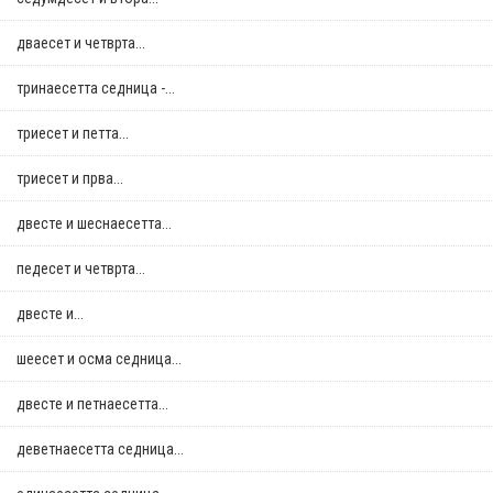
дваесет и четврта...
тринаесетта седница -...
триесет и петта...
триесет и прва...
двестe и шеснаесетта...
педесет и четврта...
двестe и...
шеесет и осма седница...
двестe и петнаесетта...
деветнаесетта седница...