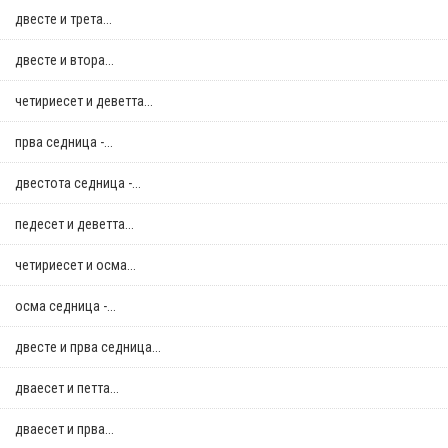
двестe и трета...
двестe и втора...
четириесет и деветта...
прва седница -...
двестота седница -...
педесет и деветта...
четириесет и осма...
осма седница -...
двестe и прва седница...
дваесет и петта...
дваесет и прва...