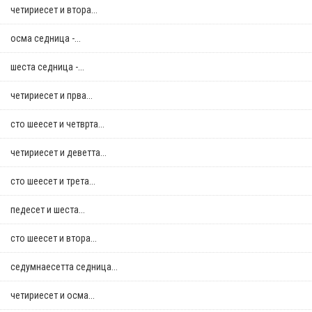
четириесет и втора...
осма седница -...
шеста седница -...
четириесет и прва...
сто шеесет и четврта...
четириесет и деветта...
сто шеесет и трета...
педесет и шеста...
сто шеесет и втора...
седумнаесетта седница...
четириесет и осма...