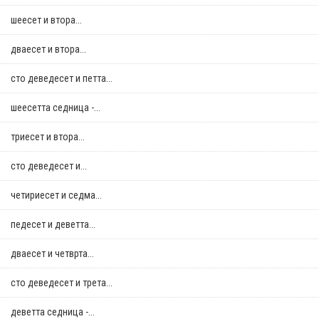
шеесет и втора...
дваесет и втора...
сто деведесет и петта...
шеесетта седница -...
триесет и втора...
сто деведесет и...
четириесет и седма...
педесет и деветта...
дваесет и четврта...
сто деведесет и трета...
деветта седница -...