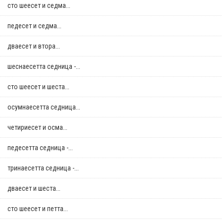
сто шеесет и седма...
педесет и седма...
дваесет и втора...
шеснаесетта седница -...
сто шеесет и шеста...
осумнaесетта седница...
четириесет и осма...
педесетта седница -...
тринаесетта седница -...
дваесет и шеста...
сто шеесет и петта...