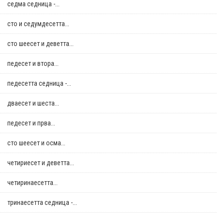
седма седница -...
сто и седумдесетта...
сто шеесет и деветта...
педесет и втора...
педесетта седница -...
дваесет и шеста...
педесет и прва...
сто шеесет и осма...
четириесет и деветта...
четиринаесетта...
тринаесетта седница -...