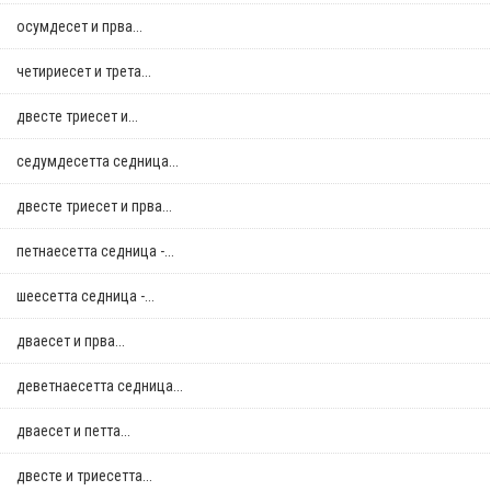
осумдесет и прва...
четириесет и трета...
двестe триесет и...
седумдесетта седница...
двестe триесет и прва...
петнаесетта седница -...
шеесетта седница -...
дваесет и прва...
деветнаесетта седница...
дваесет и петта...
двестe и триесетта...