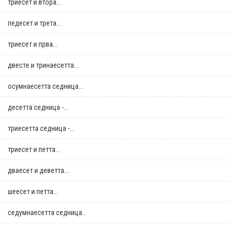
триесет и втора...
педесет и трета...
триесет и прва...
двестe и тринаесетта...
осумнaесетта седница...
десетта седница -...
триесетта седница -...
триесет и петта...
дваесет и деветта...
шеесет и петта...
седумнаесетта седница...