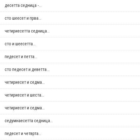
десетта седница -...
сто шеесет и прва...
четириесетта седница...
сто и шеесетта...
педесет и петта...
сто педесет и деветта...
четириесет и седма...
четириесет и шеста...
четириесет и седма...
седумнаесетта седница...
педесет и четврта...