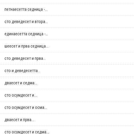
петнаесетта седница -...
сто деведесет и втора...
единаесетта седница -...
шеесет и прва седница...
сто деведесет и прва...
сто и деведесетта...
дваесет и седма...
сто осумдесет и...
сто осумдесет и осма...
дваесет и прва...
сто осумдесет и седма...