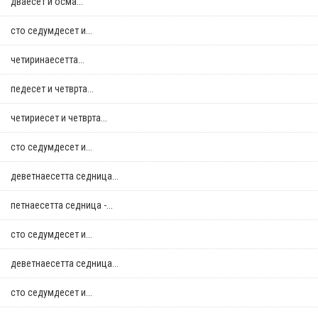
дваесет и осма...
сто седумдесет и...
четиринаесетта...
педесет и четврта...
четириесет и четврта...
сто седумдесет и...
деветнаесетта седница...
петнаесетта седница -...
сто седумдесет и...
деветнаесетта седница...
сто седумдесет и...