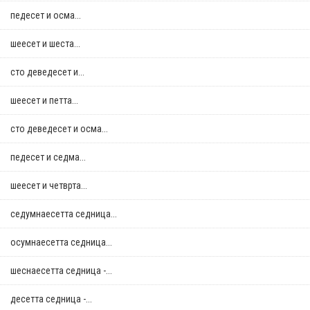
педесет и осма...
шеесет и шеста...
сто деведесет и...
шеесет и петта...
сто деведесет и осма...
педесет и седма...
шеесет и четврта...
седумнаесетта седница...
осумнaесетта седница...
шеснаесетта седница -...
десетта седница -...