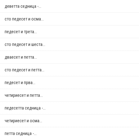
деветта седница -...
сто педесет и осма...
педесет и трета...
сто педесет и шеста...
дваесет и петта...
сто педесет и петта...
педесет и прва...
четириесет и петта...
педесетта седница -...
четириесет и осма...
петта седница -...