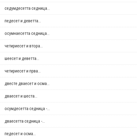
седумдесетта седница...
педесет и деветта...
осумнaесетта седница...
четириесет и втора...
шеесет и деветта...
четириесет и прва...
двестe дваесет и осма...
дваесет и шеста...
осумдесетта седница -...
дваесетта седница -...
педесет и осма...