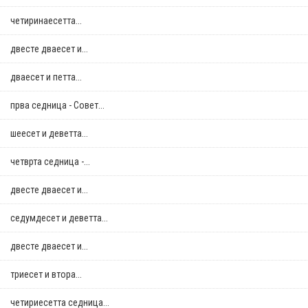
четиринаесетта...
двестe дваесет и...
дваесет и петта...
прва седница - Совет...
шеесет и деветта...
четврта седница -...
двестe дваесет и...
седумдесет и деветта...
двестe дваесет и...
триесет и втора...
четириесетта седница...