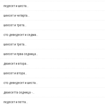
педесет и шеста...
шеесет и четврта...
шеесет и трета...
сто деведесет и седма...
шеесет и трета...
шеесет и прва седница...
дваесет и втора...
шеесет и втора...
сто деведесет и шеста...
дваесетта седница -...
педесет и петта...