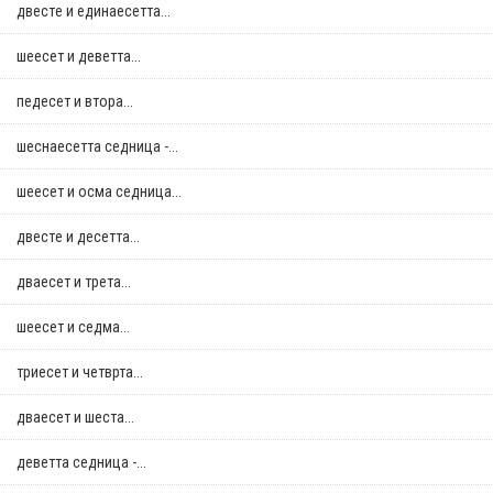
двестe и единаесетта...
шеесет и деветта...
педесет и втора...
шеснаесетта седница -...
шеесет и осма седница...
двестe и десетта...
дваесет и трета...
шеесет и седма...
триесет и четврта...
дваесет и шеста...
деветта седница -...