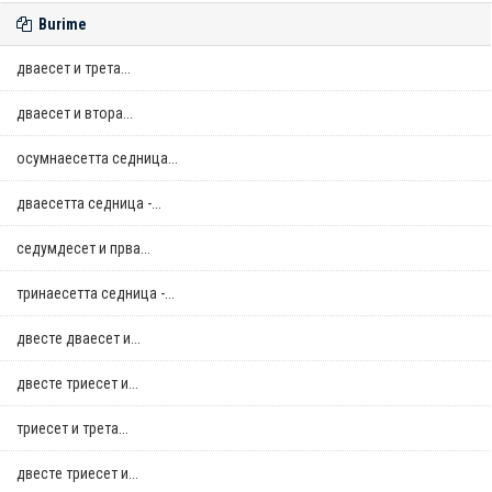
Burime
дваесет и трета...
дваесет и втора...
осумнaесетта седница...
дваесетта седница -...
седумдесет и прва...
тринаесетта седница -...
двестe дваесет и...
двестe триесет и...
триесет и трета...
двестe триесет и...