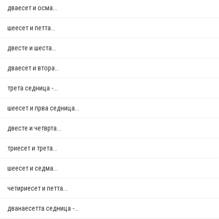
дваесет и осма...
шеесет и петта...
двестe и шеста...
дваесет и втора...
трета седница -...
шеесет и прва седница...
двестe и четврта...
триесет и трета...
шеесет и седма...
четириесет и петта...
дванаесетта седница -...