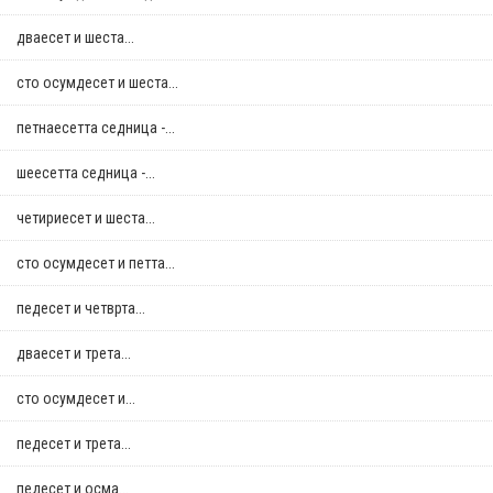
дваесет и шеста...
сто осумдесет и шеста...
петнаесетта седница -...
шеесетта седница -...
четириесет и шеста...
сто осумдесет и петта...
педесет и четврта...
дваесет и трета...
сто осумдесет и...
педесет и трета...
педесет и осма...