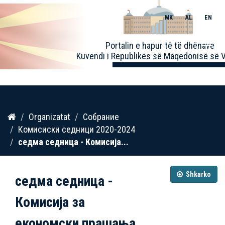
MK
AL
EN
Toggle
Portalin e hapur të të dhënave
naviga
Kuvendi i Republikës së Maqedonisë së V
Kalo
Organizatat
Собрание
te
Комисиски седници 2020-2024
përmbajtja
седма седница - Комисија...
Shkarko
седма седница -
Комисија за
економски прашања