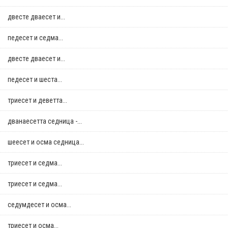
двестe дваесет и...
педесет и седма...
двестe дваесет и...
педесет и шеста...
триесет и деветта...
дванаесетта седница -...
шеесет и осма седница...
триесет и седма...
триесет и седма...
седумдесет и осма...
триесет и осма...