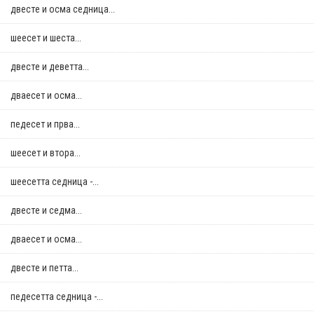
двестe и осма седница...
шеесет и шеста...
двестe и деветта...
дваесет и осма...
педесет и прва...
шеесет и втора...
шеесетта седница -...
двестe и седма...
дваесет и осма...
двестe и петта...
педесетта седница -...