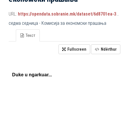
URL:
https://opendata.sobranie.mk/dataset/6d8701ea-3a42-465d-8f88-639bc6dc1a8e/resource/1ca835f8-79b7-47e2-9837-0c1bec9a4c01/download/komisiski_sednici.json
седма седница - Комисија за економски прашања
Текст
Fullscreen
Ndërthur