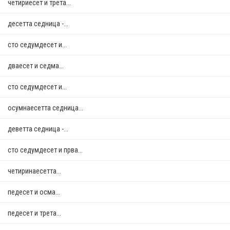
четириесет и трета...
десетта седница -...
сто седумдесет и...
дваесет и седма...
сто седумдесет и...
осумнaесетта седница...
деветта седница -...
сто седумдесет и прва...
четиринаесетта...
педесет и осма...
педесет и трета...