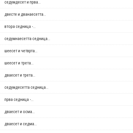
седумдесет и прва...
двестe и дванаесетта...
втора седница -...
седумнаесетта седница...
шеесет и четврта...
шеесет и трета...
дваесет и трета...
седумдесетта седница...
прва седница -...
дваесет и осма...
дваесет и седма...