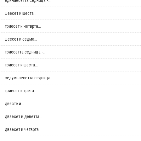
единаесетта седница -...
шеесет и шеста...
триесет и четврта...
шеесет и седма...
триесетта седница -...
триесет и шеста...
седумнаесетта седница...
триесет и трета...
двестe и...
дваесет и деветта...
дваесет и четврта...