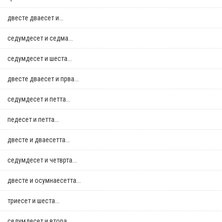
двестe дваесет и...
седумдесет и седма...
седумдесет и шеста...
двестe дваесет и прва...
седумдесет и петта...
педесет и петта...
двестe и дваесетта...
седумдесет и четврта...
двестe и осумнaесетта...
триесет и шеста...
седумдесет и втора...