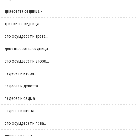
дваесетта седница -...
триесетта седница -...
сто осумдесет и трета...
деветнаесетта седница...
сто осумдесет и втора...
педесет и втора...
педесет и деветта...
педесет и седма...
педесет и шеста...
сто осумдесет и прва...
дваесет и прва...