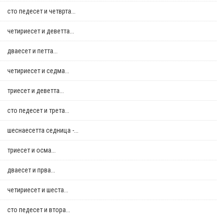
сто педесет и четврта...
четириесет и деветта...
дваесет и петта...
четириесет и седма...
триесет и деветта...
сто педесет и трета...
шеснаесетта седница -...
триесет и осма...
дваесет и прва...
четириесет и шеста...
сто педесет и втора...