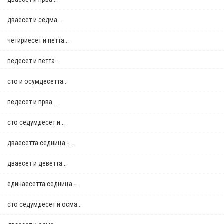
дваесет и седма...
четириесет и петта...
педесет и петта...
сто и осумдесетта...
педесет и прва...
сто седумдесет и...
дваесетта седница -...
дваесет и деветта...
единаесетта седница -...
сто седумдесет и осма...