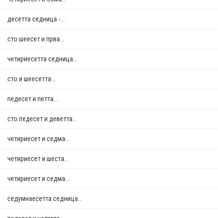
десетта седница -...
сто шеесет и прва...
четириесетта седница...
сто и шеесетта...
педесет и петта...
сто педесет и деветта...
четириесет и седма...
четириесет и шеста...
четириесет и седма...
седумнаесетта седница...