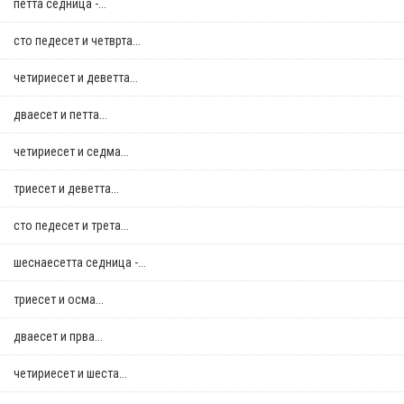
петта седница -...
сто педесет и четврта...
четириесет и деветта...
дваесет и петта...
четириесет и седма...
триесет и деветта...
сто педесет и трета...
шеснаесетта седница -...
триесет и осма...
дваесет и прва...
четириесет и шеста...