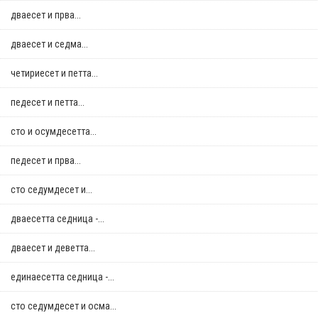
дваесет и прва...
дваесет и седма...
четириесет и петта...
педесет и петта...
сто и осумдесетта...
педесет и прва...
сто седумдесет и...
дваесетта седница -...
дваесет и деветта...
единаесетта седница -...
сто седумдесет и осма...