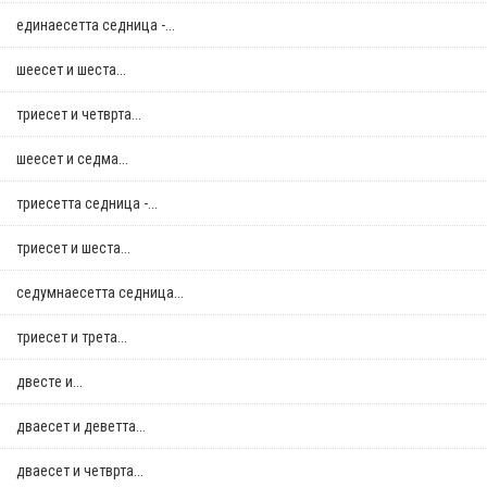
единаесетта седница -...
шеесет и шеста...
триесет и четврта...
шеесет и седма...
триесетта седница -...
триесет и шеста...
седумнаесетта седница...
триесет и трета...
двестe и...
дваесет и деветта...
дваесет и четврта...