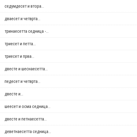
седумдесет и втора...
дваесет и четврта...
тринаесетта седница -...
триесет и петта...
триесет и прва...
двестe и шеснаесетта...
педесет и четврта...
двестe и...
шеесет и осма седница...
двестe и петнаесетта...
деветнаесетта седница...