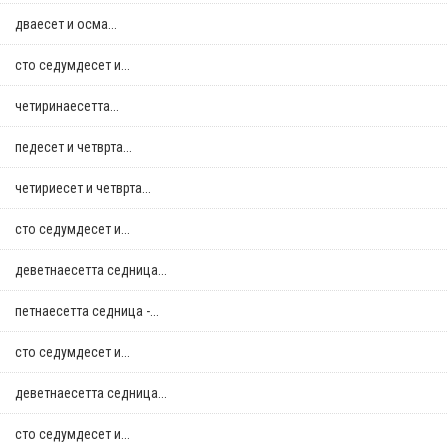
дваесет и осма...
сто седумдесет и...
четиринаесетта...
педесет и четврта...
четириесет и четврта...
сто седумдесет и...
деветнаесетта седница...
петнаесетта седница -...
сто седумдесет и...
деветнаесетта седница...
сто седумдесет и...