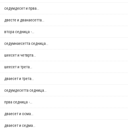
седумдесет и прва...
двестe и дванаесетта...
втора седница -...
седумнаесетта седница...
шеесет и четврта...
шеесет и трета...
дваесет и трета...
седумдесетта седница...
прва седница -...
дваесет и осма...
дваесет и седма...