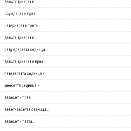
двестe триесет и...
осумдесет и прва...
четириесет и трета...
двестe триесет и...
седумдесетта седница...
двестe триесет и прва...
петнаесетта седница -...
шеесетта седница -...
дваесет и прва...
деветнаесетта седница...
дваесет и петта...