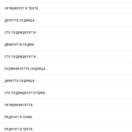
четириесет и трета...
десетта седница -...
сто седумдесет и...
дваесет и седма...
сто седумдесет и...
осумнaесетта седница...
деветта седница -...
сто седумдесет и прва...
четиринаесетта...
педесет и осма...
педесет и трета...