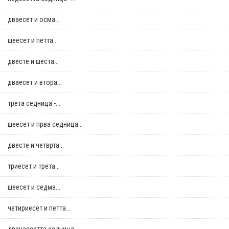
дваесет и осма...
шеесет и петта...
двестe и шеста...
дваесет и втора...
трета седница -...
шеесет и прва седница...
двестe и четврта...
триесет и трета...
шеесет и седма...
четириесет и петта...