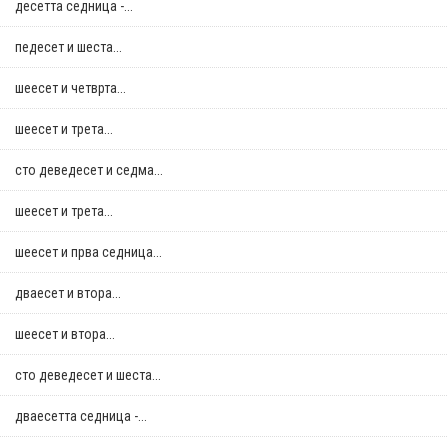
десетта седница -...
педесет и шеста...
шеесет и четврта...
шеесет и трета...
сто деведесет и седма...
шеесет и трета...
шеесет и прва седница...
дваесет и втора...
шеесет и втора...
сто деведесет и шеста...
дваесетта седница -...