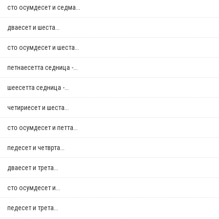
сто осумдесет и седма...
дваесет и шеста...
сто осумдесет и шеста...
петнаесетта седница -...
шеесетта седница -...
четириесет и шеста...
сто осумдесет и петта...
педесет и четврта...
дваесет и трета...
сто осумдесет и...
педесет и трета...