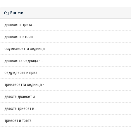
Burime
дваесет и трета...
дваесет и втора...
осумнaесетта седница...
дваесетта седница -...
седумдесет и прва...
тринаесетта седница -...
двестe дваесет и...
двестe триесет и...
триесет и трета...