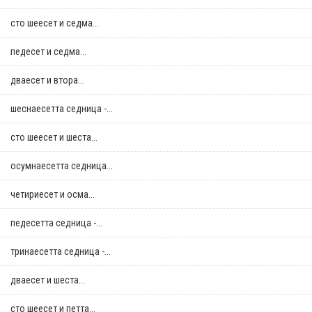
сто шеесет и седма...
педесет и седма...
дваесет и втора...
шеснаесетта седница -...
сто шеесет и шеста...
осумнaесетта седница...
четириесет и осма...
педесетта седница -...
тринаесетта седница -...
дваесет и шеста...
сто шеесет и петта...