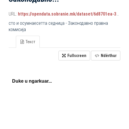
URL:
https://opendata.sobranie.mk/dataset/6d8701ea-3a42-465d-8f88-639bc6dc1a8e/resource/b5fb9e47-f24b-4c1f-a000-29d5f0b3a09c/download/komisiski_sednici.json
сто и осумнaесетта седница - Законодавно правна
комисија
Текст
Fullscreen
Ndërthur