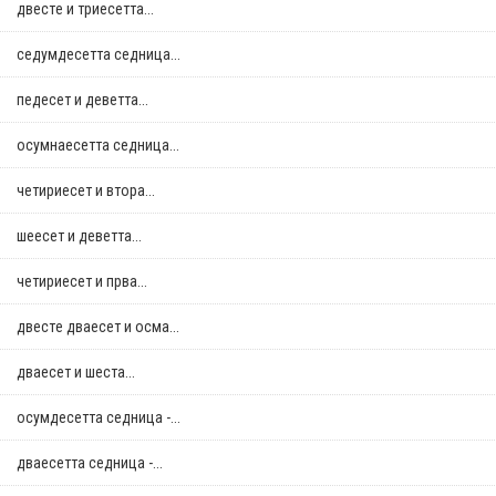
двестe и триесетта...
седумдесетта седница...
педесет и деветта...
осумнaесетта седница...
четириесет и втора...
шеесет и деветта...
четириесет и прва...
двестe дваесет и осма...
дваесет и шеста...
осумдесетта седница -...
дваесетта седница -...