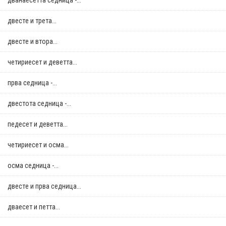
дванаесетта седница -...
двестe и трета...
двестe и втора...
четириесет и деветта...
прва седница -...
двестота седница -...
педесет и деветта...
четириесет и осма...
осма седница -...
двестe и прва седница...
дваесет и петта...