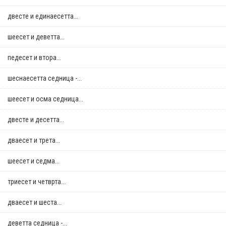
двестe и единаесетта...
шеесет и деветта...
педесет и втора...
шеснаесетта седница -...
шеесет и осма седница...
двестe и десетта...
дваесет и трета...
шеесет и седма...
триесет и четврта...
дваесет и шеста...
деветта седница -...