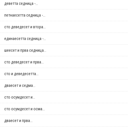
деветта седница -...
петнаесетта седница -...
сто деведесет и втора...
единаесетта седница -...
шеесет и прва седница...
сто деведесет и прва...
сто и деведесетта...
дваесет и седма...
сто осумдесет и...
сто осумдесет и осма...
дваесет и прва...