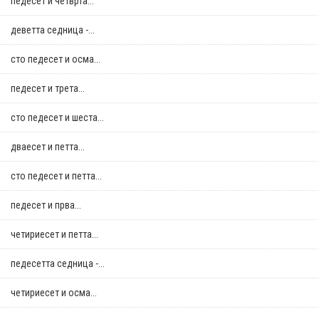
педесет и четврта...
деветта седница -...
сто педесет и осма...
педесет и трета...
сто педесет и шеста...
дваесет и петта...
сто педесет и петта...
педесет и прва...
четириесет и петта...
педесетта седница -...
четириесет и осма...