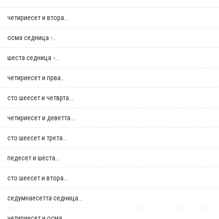
четириесет и втора...
осма седница -...
шеста седница -...
четириесет и прва...
сто шеесет и четврта...
четириесет и деветта...
сто шеесет и трета...
педесет и шеста...
сто шеесет и втора...
седумнаесетта седница...
четириесет и осма...