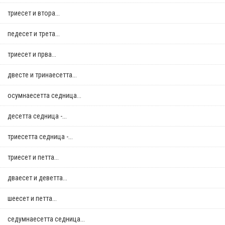
триесет и втора...
педесет и трета...
триесет и прва...
двестe и тринаесетта...
осумнaесетта седница...
десетта седница -...
триесетта седница -...
триесет и петта...
дваесет и деветта...
шеесет и петта...
седумнаесетта седница...