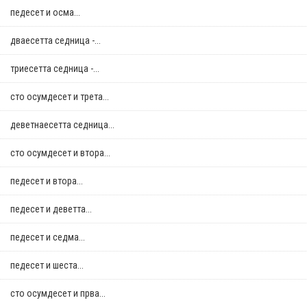
педесет и осма...
дваесетта седница -...
триесетта седница -...
сто осумдесет и трета...
деветнаесетта седница...
сто осумдесет и втора...
педесет и втора...
педесет и деветта...
педесет и седма...
педесет и шеста...
сто осумдесет и прва...