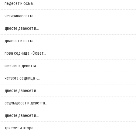
педесет и осма...
четиринаесетта...
двестe дваесет и...
дваесет и петта...
прва седница - Совет...
шеесет и деветта...
четврта седница -...
двестe дваесет и...
седумдесет и деветта...
двестe дваесет и...
триесет и втора...