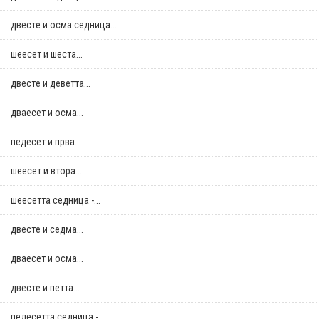
двестe и осма седница...
шеесет и шеста...
двестe и деветта...
дваесет и осма...
педесет и прва...
шеесет и втора...
шеесетта седница -...
двестe и седма...
дваесет и осма...
двестe и петта...
педесетта седница -...