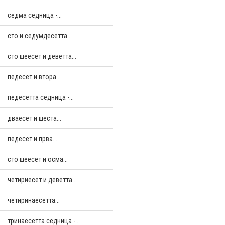
седма седница -...
сто и седумдесетта...
сто шеесет и деветта...
педесет и втора...
педесетта седница -...
дваесет и шеста...
педесет и прва...
сто шеесет и осма...
четириесет и деветта...
четиринаесетта...
тринаесетта седница -...