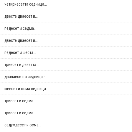
четириесетта седница...
двестe дваесет и...
педесет и седма...
двестe дваесет и...
педесет и шеста...
триесет и деветта...
дванаесетта седница -...
шеесет и осма седница...
триесет и седма...
триесет и седма...
седумдесет и осма...