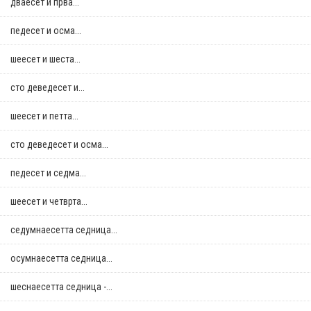
дваесет и прва...
педесет и осма...
шеесет и шеста...
сто деведесет и...
шеесет и петта...
сто деведесет и осма...
педесет и седма...
шеесет и четврта...
седумнаесетта седница...
осумнaесетта седница...
шеснаесетта седница -...