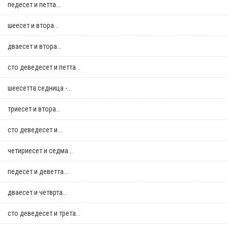
педесет и петта...
шеесет и втора...
дваесет и втора...
сто деведесет и петта...
шеесетта седница -...
триесет и втора...
сто деведесет и...
четириесет и седма...
педесет и деветта...
дваесет и четврта...
сто деведесет и трета...