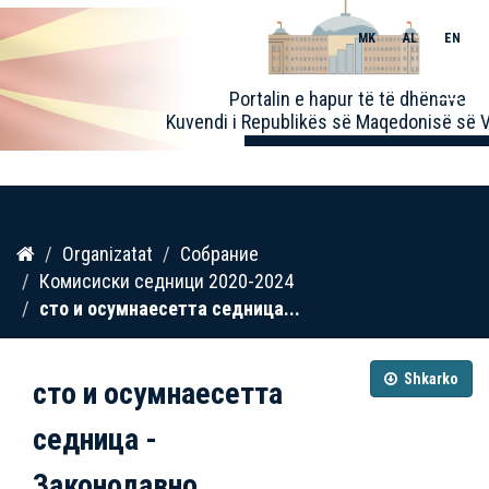
MK
AL
EN
Toggle
Portalin e hapur të të dhënave
naviga
Kuvendi i Republikës së Maqedonisë së V
Kalo
Organizatat
Собрание
te
Комисиски седници 2020-2024
përmbajtja
сто и осумнaесетта седница...
Shkarko
сто и осумнaесетта
седница -
Законодавно...