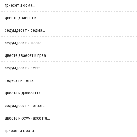
триесет и осма...
двестe дваесет и...
седумдесет и седма...
седумдесет и шеста...
двестe дваесет и прва...
седумдесет и петта...
педесет и петта...
двестe и дваесетта...
седумдесет и четврта...
двестe и осумнaесетта...
триесет и шеста...