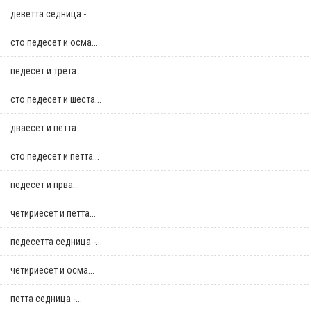
деветта седница -...
сто педесет и осма...
педесет и трета...
сто педесет и шеста...
дваесет и петта...
сто педесет и петта...
педесет и прва...
четириесет и петта...
педесетта седница -...
четириесет и осма...
петта седница -...