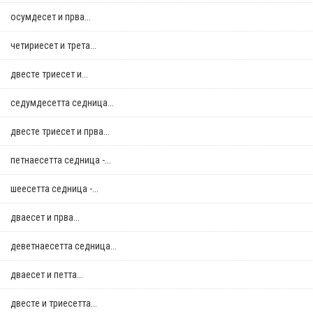
осумдесет и прва...
четириесет и трета...
двестe триесет и...
седумдесетта седница...
двестe триесет и прва...
петнаесетта седница -...
шеесетта седница -...
дваесет и прва...
деветнаесетта седница...
дваесет и петта...
двестe и триесетта...