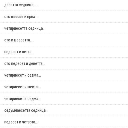
десетта седница -...
сто шеесет и прва...
четириесетта седница...
сто и шеесетта...
педесет и петта...
сто педесет и деветта...
четириесет и седма...
четириесет и шеста...
четириесет и седма...
седумнаесетта седница...
педесет и четврта...