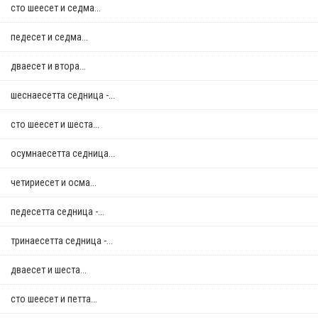
сто шеесет и седма...
педесет и седма...
дваесет и втора...
шеснаесетта седница -...
сто шеесет и шеста...
осумнaесетта седница...
четириесет и осма...
педесетта седница -...
тринаесетта седница -...
дваесет и шеста...
сто шеесет и петта...