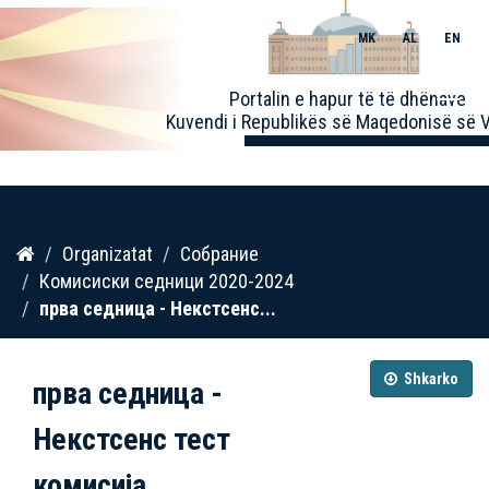
MK
AL
EN
Toggle
Portalin e hapur të të dhënave
naviga
Kuvendi i Republikës së Maqedonisë së V
Kalo
Organizatat
Собрание
te
Комисиски седници 2020-2024
përmbajtja
прва седница - Некстсенс...
Shkarko
прва седница -
Некстсенс тест
комисија