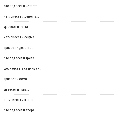
сто педесет и четврта...
четириесет и деветта...
дваесет и петта...
четириесет и седма...
триесет и деветта...
сто педесет и трета...
шеснаесетта седница -...
триесет и осма...
дваесет и прва...
четириесет и шеста...
сто педесет и втора...