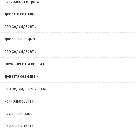
четириесет и трета...
десетта седница -...
сто седумдесет и...
дваесет и седма...
сто седумдесет и...
осумнaесетта седница...
деветта седница -...
сто седумдесет и прва...
четиринаесетта...
педесет и осма...
педесет и трета...