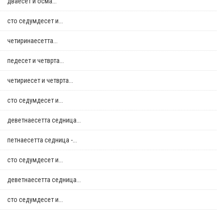
дваесет и осма...
сто седумдесет и...
четиринаесетта...
педесет и четврта...
четириесет и четврта...
сто седумдесет и...
деветнаесетта седница...
петнаесетта седница -...
сто седумдесет и...
деветнаесетта седница...
сто седумдесет и...