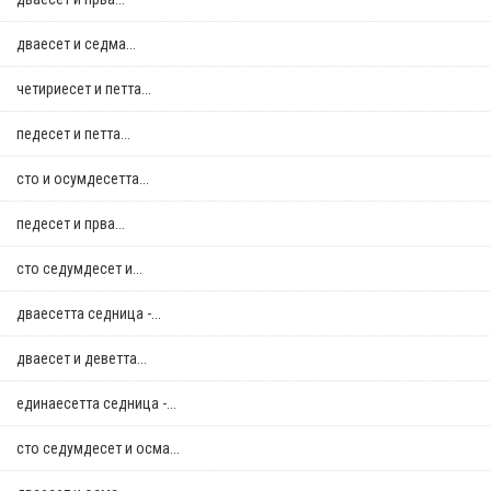
дваесет и седма...
четириесет и петта...
педесет и петта...
сто и осумдесетта...
педесет и прва...
сто седумдесет и...
дваесетта седница -...
дваесет и деветта...
единаесетта седница -...
сто седумдесет и осма...