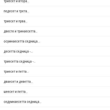
триесет и втора...
педесет и трета...
триесет и прва...
двестe и тринаесетта...
осумнaесетта седница...
десетта седница -...
триесетта седница -...
триесет и петта...
дваесет и деветта...
шеесет и петта...
седумнаесетта седница...