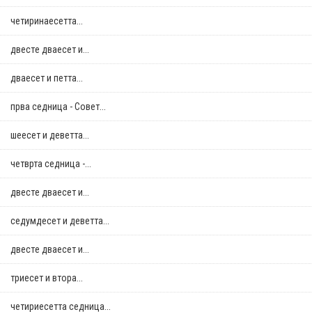
четиринаесетта...
двестe дваесет и...
дваесет и петта...
прва седница - Совет...
шеесет и деветта...
четврта седница -...
двестe дваесет и...
седумдесет и деветта...
двестe дваесет и...
триесет и втора...
четириесетта седница...