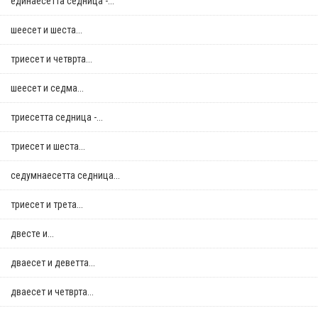
единаесетта седница -...
шеесет и шеста...
триесет и четврта...
шеесет и седма...
триесетта седница -...
триесет и шеста...
седумнаесетта седница...
триесет и трета...
двестe и...
дваесет и деветта...
дваесет и четврта...