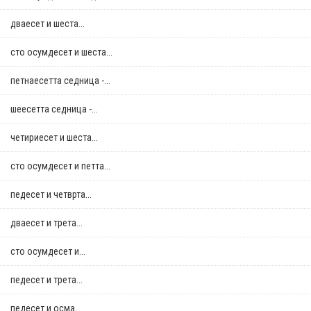
дваесет и шеста...
сто осумдесет и шеста...
петнаесетта седница -...
шеесетта седница -...
четириесет и шеста...
сто осумдесет и петта...
педесет и четврта...
дваесет и трета...
сто осумдесет и...
педесет и трета...
педесет и осма...