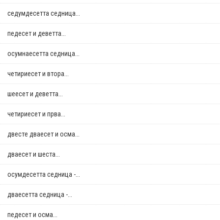
седумдесетта седница...
педесет и деветта...
осумнaесетта седница...
четириесет и втора...
шеесет и деветта...
четириесет и прва...
двестe дваесет и осма...
дваесет и шеста...
осумдесетта седница -...
дваесетта седница -...
педесет и осма...