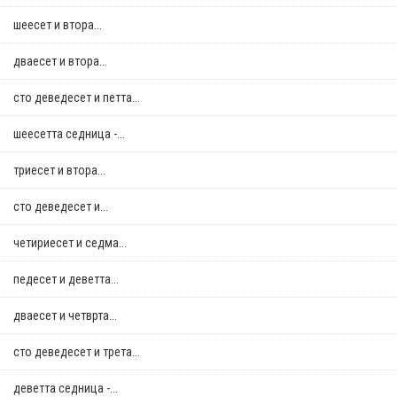
шеесет и втора...
дваесет и втора...
сто деведесет и петта...
шеесетта седница -...
триесет и втора...
сто деведесет и...
четириесет и седма...
педесет и деветта...
дваесет и четврта...
сто деведесет и трета...
деветта седница -...