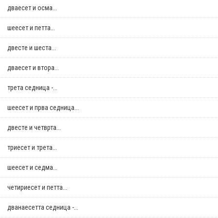
дваесет и осма...
шеесет и петта...
двестe и шеста...
дваесет и втора...
трета седница -...
шеесет и прва седница...
двестe и четврта...
триесет и трета...
шеесет и седма...
четириесет и петта...
дванаесетта седница -...