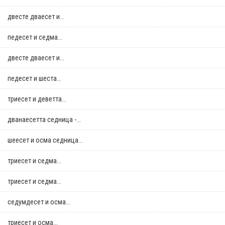
двестe дваесет и...
педесет и седма...
двестe дваесет и...
педесет и шеста...
триесет и деветта...
дванаесетта седница -...
шеесет и осма седница...
триесет и седма...
триесет и седма...
седумдесет и осма...
триесет и осма...