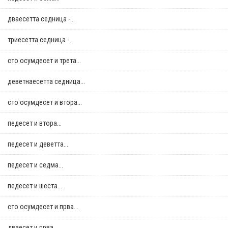
дваесетта седница -...
триесетта седница -...
сто осумдесет и трета...
деветнаесетта седница...
сто осумдесет и втора...
педесет и втора...
педесет и деветта...
педесет и седма...
педесет и шеста...
сто осумдесет и прва...
дваесет и прва...