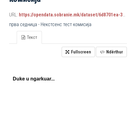
URL:
https://opendata.sobranie.mk/dataset/6d8701ea-3a42-465d-8f88-639bc6dc1a8e/resource/c73efba2-baf0-4998-bf55-755c71b2d60e/download/komisiski_sednici.json
прва седница - Некстсенс тест комисија
Текст
Fullscreen
Ndërthur