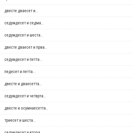
двестe дваесет и...
седумдесет и седма...
седумдесет и шеста...
двестe дваесет и прва...
седумдесет и петта...
педесет и петта...
двестe и дваесетта...
седумдесет и четврта...
двестe и осумнaесетта...
триесет и шеста...
седумдесет и втора...