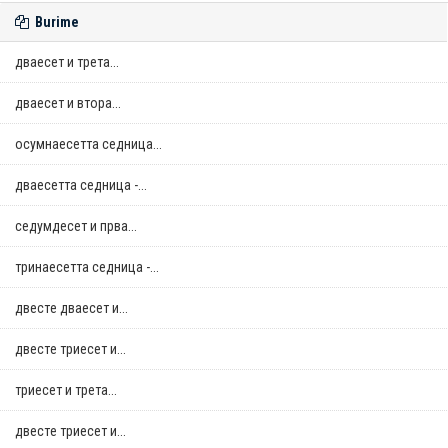
Burime
дваесет и трета...
дваесет и втора...
осумнaесетта седница...
дваесетта седница -...
седумдесет и прва...
тринаесетта седница -...
двестe дваесет и...
двестe триесет и...
триесет и трета...
двестe триесет и...