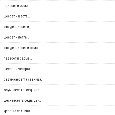
педесет и осма...
шеесет и шеста...
сто деведесет и...
шеесет и петта...
сто деведесет и осма...
педесет и седма...
шеесет и четврта...
седумнаесетта седница...
осумнaесетта седница...
шеснаесетта седница -...
десетта седница -...