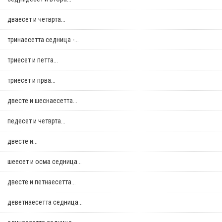
дваесет и четврта...
тринаесетта седница -...
триесет и петта...
триесет и прва...
двестe и шеснаесетта...
педесет и четврта...
двестe и...
шеесет и осма седница...
двестe и петнаесетта...
деветнаесетта седница...