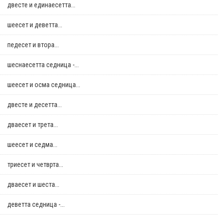
двестe и единаесетта...
шеесет и деветта...
педесет и втора...
шеснаесетта седница -...
шеесет и осма седница...
двестe и десетта...
дваесет и трета...
шеесет и седма...
триесет и четврта...
дваесет и шеста...
деветта седница -...