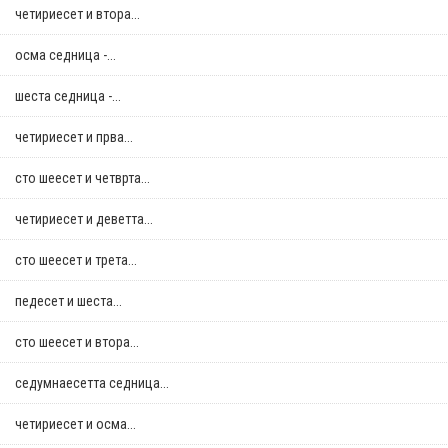
четириесет и втора...
осма седница -...
шеста седница -...
четириесет и прва...
сто шеесет и четврта...
четириесет и деветта...
сто шеесет и трета...
педесет и шеста...
сто шеесет и втора...
седумнаесетта седница...
четириесет и осма...