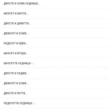
двестe и осма седница...
шеесет и шеста...
двестe и деветта...
дваесет и осма...
педесет и прва...
шеесет и втора...
шеесетта седница -...
двестe и седма...
дваесет и осма...
двестe и петта...
педесетта седница -...