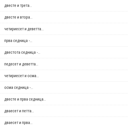
двестe и трета...
двестe и втора...
четириесет и деветта...
прва седница -...
двестота седница -...
педесет и деветта...
четириесет и осма...
осма седница -...
двестe и прва седница...
дваесет и петта...
дваесет и прва...