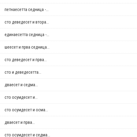
петнаесетта седница -...
сто деведесет и втора...
единаесетта седница -...
шеесет и прва седница...
сто деведесет и прва...
сто и деведесетта...
дваесет и седма...
сто осумдесет и...
сто осумдесет и осма...
дваесет и прва...
сто осумдесет и седма...