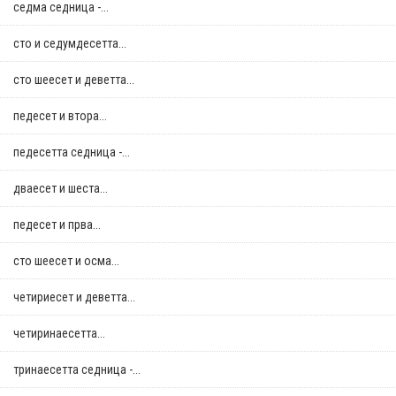
седма седница -...
сто и седумдесетта...
сто шеесет и деветта...
педесет и втора...
педесетта седница -...
дваесет и шеста...
педесет и прва...
сто шеесет и осма...
четириесет и деветта...
четиринаесетта...
тринаесетта седница -...