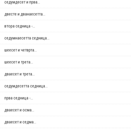
седумдесет и прва...
двестe и дванаесетта...
втора седница -...
седумнаесетта седница...
шеесет и четврта...
шеесет и трета...
дваесет и трета...
седумдесетта седница...
прва седница -...
дваесет и осма...
дваесет и седма...