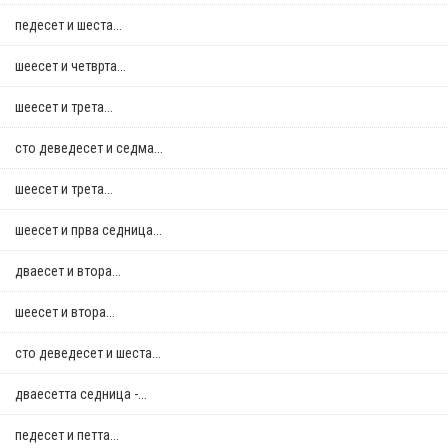
педесет и шеста...
шеесет и четврта...
шеесет и трета...
сто деведесет и седма...
шеесет и трета...
шеесет и прва седница...
дваесет и втора...
шеесет и втора...
сто деведесет и шеста...
дваесетта седница -...
педесет и петта...