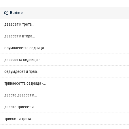
Burime
дваесет и трета...
дваесет и втора...
осумнaесетта седница...
дваесетта седница -...
седумдесет и прва...
тринаесетта седница -...
двестe дваесет и...
двестe триесет и...
триесет и трета...