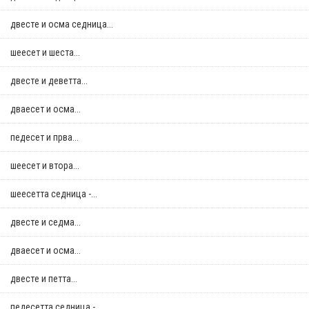
двестe и осма седница...
шеесет и шеста...
двестe и деветта...
дваесет и осма...
педесет и прва...
шеесет и втора...
шеесетта седница -...
двестe и седма...
дваесет и осма...
двестe и петта...
педесетта седница -...