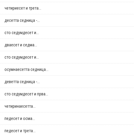
четириесет и трета...
десетта седница -...
сто седумдесет и...
дваесет и седма...
сто седумдесет и...
осумнaесетта седница...
деветта седница -...
сто седумдесет и прва...
четиринаесетта...
педесет и осма...
педесет и трета...