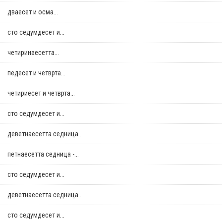
дваесет и осма...
сто седумдесет и...
четиринаесетта...
педесет и четврта...
четириесет и четврта...
сто седумдесет и...
деветнаесетта седница...
петнаесетта седница -...
сто седумдесет и...
деветнаесетта седница...
сто седумдесет и...