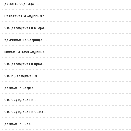
деветта седница -...
петнаесетта седница -...
сто деведесет и втора...
единаесетта седница -...
шеесет и прва седница...
сто деведесет и прва...
сто и деведесетта...
дваесет и седма...
сто осумдесет и...
сто осумдесет и осма...
дваесет и прва...