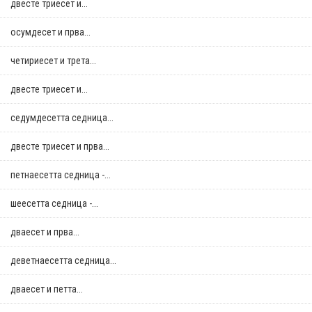
двестe триесет и...
осумдесет и прва...
четириесет и трета...
двестe триесет и...
седумдесетта седница...
двестe триесет и прва...
петнаесетта седница -...
шеесетта седница -...
дваесет и прва...
деветнаесетта седница...
дваесет и петта...