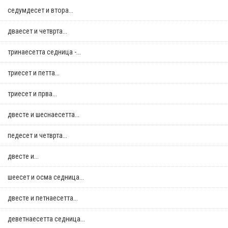
седумдесет и втора...
дваесет и четврта...
тринаесетта седница -...
триесет и петта...
триесет и прва...
двестe и шеснаесетта...
педесет и четврта...
двестe и...
шеесет и осма седница...
двестe и петнаесетта...
деветнаесетта седница...