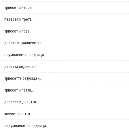
триесет и втора...
педесет и трета...
триесет и прва...
двестe и тринаесетта...
осумнaесетта седница...
десетта седница -...
триесетта седница -...
триесет и петта...
дваесет и деветта...
шеесет и петта...
седумнаесетта седница...