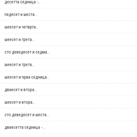
десетта седница -...
педесет и шеста...
шеесет и четврта...
шеесет и трета...
сто деведесет и седма...
шеесет и трета...
шеесет и прва седница...
дваесет и втора...
шеесет и втора...
сто деведесет и шеста...
дваесетта седница -...