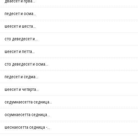
дваесет и прва...
педесет и осма...
шеесет и шеста...
сто деведесет и...
шеесет и петта...
сто деведесет и осма...
педесет и седма...
шеесет и четврта...
седумнаесетта седница...
осумнaесетта седница...
шеснаесетта седница -...