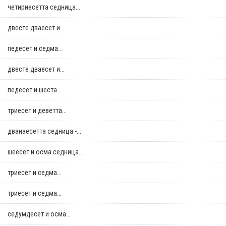
четириесетта седница...
двестe дваесет и...
педесет и седма...
двестe дваесет и...
педесет и шеста...
триесет и деветта...
дванаесетта седница -...
шеесет и осма седница...
триесет и седма...
триесет и седма...
седумдесет и осма...