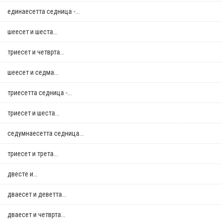
единаесетта седница -...
шеесет и шеста...
триесет и четврта...
шеесет и седма...
триесетта седница -...
триесет и шеста...
седумнаесетта седница...
триесет и трета...
двестe и...
дваесет и деветта...
дваесет и четврта...