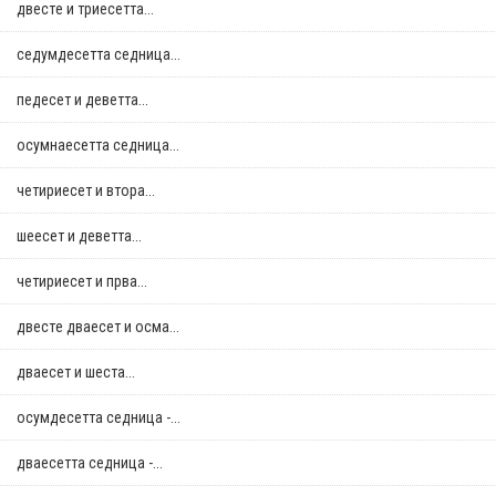
двестe и триесетта...
седумдесетта седница...
педесет и деветта...
осумнaесетта седница...
четириесет и втора...
шеесет и деветта...
четириесет и прва...
двестe дваесет и осма...
дваесет и шеста...
осумдесетта седница -...
дваесетта седница -...