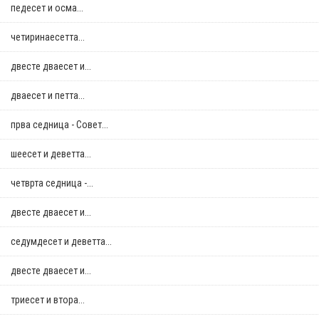
педесет и осма...
четиринаесетта...
двестe дваесет и...
дваесет и петта...
прва седница - Совет...
шеесет и деветта...
четврта седница -...
двестe дваесет и...
седумдесет и деветта...
двестe дваесет и...
триесет и втора...