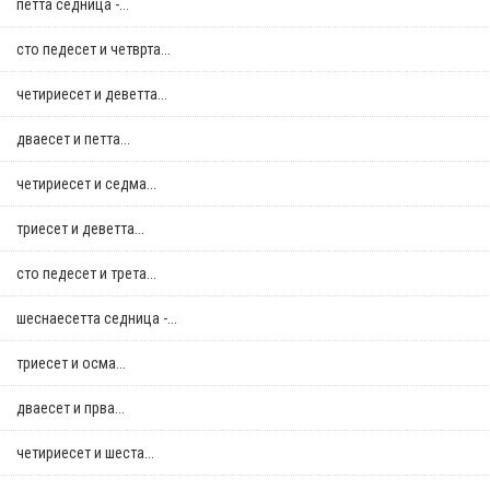
петта седница -...
сто педесет и четврта...
четириесет и деветта...
дваесет и петта...
четириесет и седма...
триесет и деветта...
сто педесет и трета...
шеснаесетта седница -...
триесет и осма...
дваесет и прва...
четириесет и шеста...