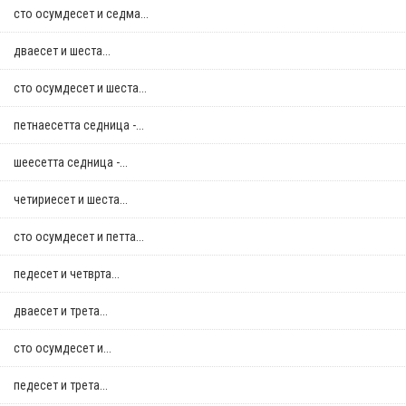
сто осумдесет и седма...
дваесет и шеста...
сто осумдесет и шеста...
петнаесетта седница -...
шеесетта седница -...
четириесет и шеста...
сто осумдесет и петта...
педесет и четврта...
дваесет и трета...
сто осумдесет и...
педесет и трета...