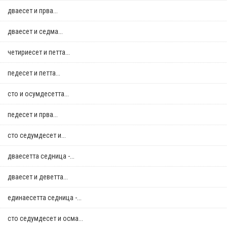
дваесет и прва...
дваесет и седма...
четириесет и петта...
педесет и петта...
сто и осумдесетта...
педесет и прва...
сто седумдесет и...
дваесетта седница -...
дваесет и деветта...
единаесетта седница -...
сто седумдесет и осма...