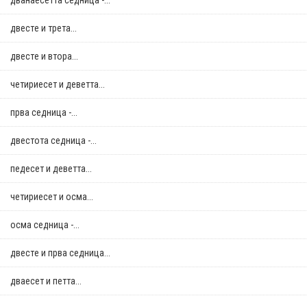
дванаесетта седница -...
двестe и трета...
двестe и втора...
четириесет и деветта...
прва седница -...
двестота седница -...
педесет и деветта...
четириесет и осма...
осма седница -...
двестe и прва седница...
дваесет и петта...