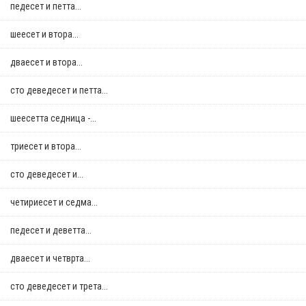
педесет и петта...
шеесет и втора...
дваесет и втора...
сто деведесет и петта...
шеесетта седница -...
триесет и втора...
сто деведесет и...
четириесет и седма...
педесет и деветта...
дваесет и четврта...
сто деведесет и трета...