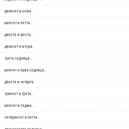
дваесет и осма...
шеесет и петта...
двестe и шеста...
дваесет и втора...
трета седница -...
шеесет и прва седница...
двестe и четврта...
триесет и трета...
шеесет и седма...
четириесет и петта...