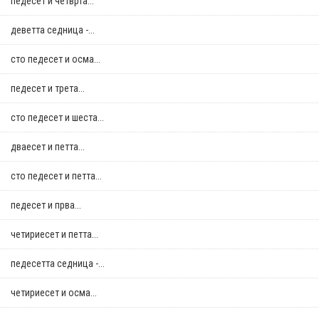
педесет и четврта...
деветта седница -...
сто педесет и осма...
педесет и трета...
сто педесет и шеста...
дваесет и петта...
сто педесет и петта...
педесет и прва...
четириесет и петта...
педесетта седница -...
четириесет и осма...