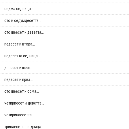
седма седница -...
сто и седумдесетта...
сто шеесет и деветта...
педесет и втора...
педесетта седница -...
дваесет и шеста...
педесет и прва...
сто шеесет и осма...
четириесет и деветта...
четиринаесетта...
тринаесетта седница -...