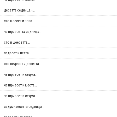
десетта седница -...
сто шеесет и прва...
четириесетта седница...
сто и шеесетта...
педесет и петта...
сто педесет и деветта...
четириесет и седма...
четириесет и шеста...
четириесет и седма...
седумнаесетта седница...