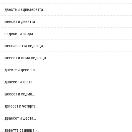
двестe и единаесетта...
шеесет и деветта...
педесет и втора...
шеснаесетта седница -...
шеесет и осма седница...
двестe и десетта...
дваесет и трета...
шеесет и седма...
триесет и четврта...
дваесет и шеста...
деветта седница -...