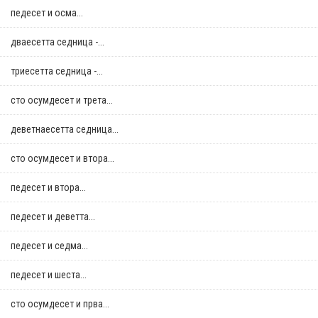
педесет и осма...
дваесетта седница -...
триесетта седница -...
сто осумдесет и трета...
деветнаесетта седница...
сто осумдесет и втора...
педесет и втора...
педесет и деветта...
педесет и седма...
педесет и шеста...
сто осумдесет и прва...