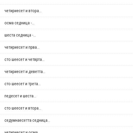
четириесет и втора...
осма седница -...
шеста седница -...
четириесет и прва...
сто шеесет и четврта...
четириесет и деветта...
сто шеесет и трета...
педесет и шеста...
сто шеесет и втора...
седумнаесетта седница...
четириесет и осма...