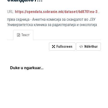
URL:
https://opendata.sobranie.mk/dataset/6d8701ea-3a42-465d-8f88-639bc6dc1a8e/resource/64c18a52-f07a-41c2-843d-944049c22899/download/komisiski_sednici.json
прва седница - Анкетна комисија за скандалот во ЈЗУ
Универзитетска клиника за радиотерапија и онкологија
Текст
Fullscreen
Ndërthur