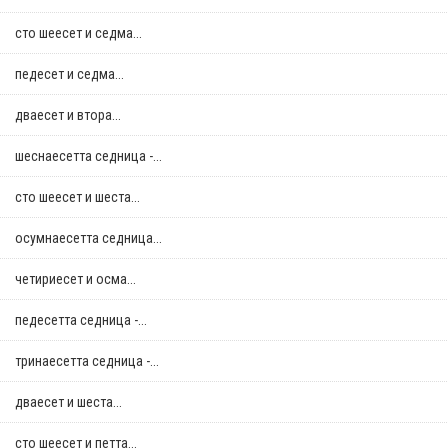
сто шеесет и седма...
педесет и седма...
дваесет и втора...
шеснаесетта седница -...
сто шеесет и шеста...
осумнaесетта седница...
четириесет и осма...
педесетта седница -...
тринаесетта седница -...
дваесет и шеста...
сто шеесет и петта...