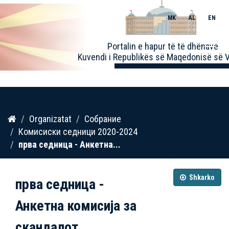
MK
AL
EN
Toggle
Portalin e hapur të të dhënave
naviga
Kuvendi i Republikës së Maqedonisë së V
Kalo
Organizatat
Собрание
te
Комисиски седници 2020-2024
përmbajtja
прва седница - Анкетна...
Shkarko
прва седница -
Анкетна комисија за
скандалот...