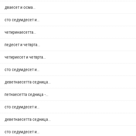
дваесет и осма...
сто седумдесет и...
четиринаесетта...
педесет и четврта...
четириесет и четврта...
сто седумдесет и...
деветнаесетта седница...
петнаесетта седница -...
сто седумдесет и...
деветнаесетта седница...
сто седумдесет и...