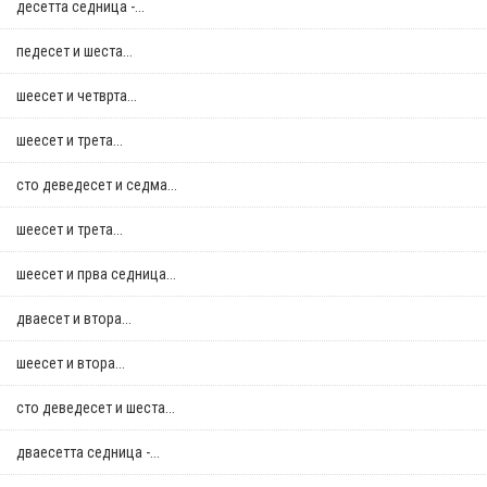
десетта седница -...
педесет и шеста...
шеесет и четврта...
шеесет и трета...
сто деведесет и седма...
шеесет и трета...
шеесет и прва седница...
дваесет и втора...
шеесет и втора...
сто деведесет и шеста...
дваесетта седница -...