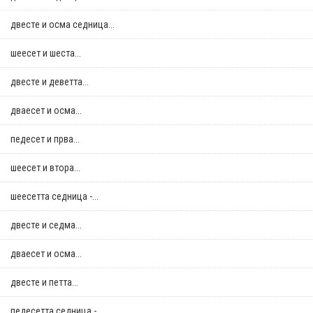
двестe и осма седница...
шеесет и шеста...
двестe и деветта...
дваесет и осма...
педесет и прва...
шеесет и втора...
шеесетта седница -...
двестe и седма...
дваесет и осма...
двестe и петта...
педесетта седница -...