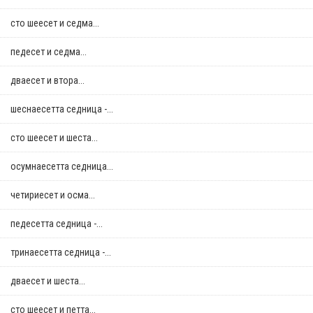
сто шеесет и седма...
педесет и седма...
дваесет и втора...
шеснаесетта седница -...
сто шеесет и шеста...
осумнaесетта седница...
четириесет и осма...
педесетта седница -...
тринаесетта седница -...
дваесет и шеста...
сто шеесет и петта...