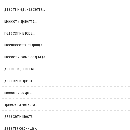
двестe и единаесетта...
шеесет и деветта...
педесет и втора...
шеснаесетта седница -...
шеесет и осма седница...
двестe и десетта...
дваесет и трета...
шеесет и седма...
триесет и четврта...
дваесет и шеста...
деветта седница -...