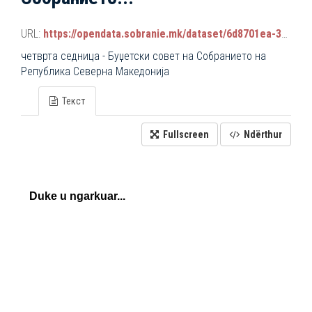
URL:
https://opendata.sobranie.mk/dataset/6d8701ea-3a42-465d-8f88-639bc6dc1a8e/resource/6eb390db-a16f-4ad0-a163-885a4fc16bef/download/komisiski_sednici.json
четврта седница - Буџетски совет на Собранието на
Република Северна Македонија
Текст
Fullscreen
Ndërthur