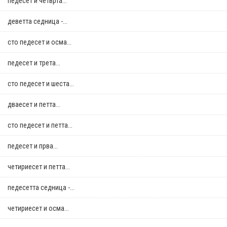
педесет и четврта...
деветта седница -...
сто педесет и осма...
педесет и трета...
сто педесет и шеста...
дваесет и петта...
сто педесет и петта...
педесет и прва...
четириесет и петта...
педесетта седница -...
четириесет и осма...