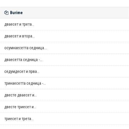
Burime
дваесет и трета...
дваесет и втора...
осумнaесетта седница...
дваесетта седница -...
седумдесет и прва...
тринаесетта седница -...
двестe дваесет и...
двестe триесет и...
триесет и трета...