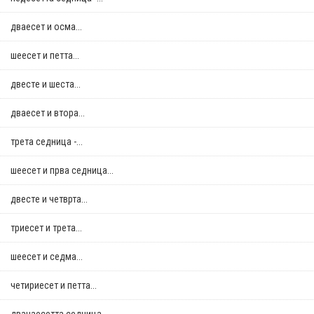
дваесет и осма...
шеесет и петта...
двестe и шеста...
дваесет и втора...
трета седница -...
шеесет и прва седница...
двестe и четврта...
триесет и трета...
шеесет и седма...
четириесет и петта...