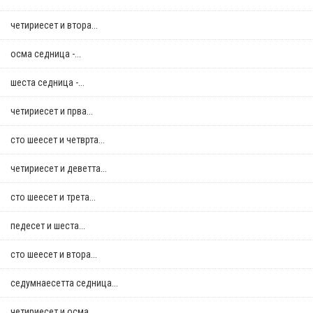
четириесет и втора...
осма седница -...
шеста седница -...
четириесет и прва...
сто шеесет и четврта...
четириесет и деветта...
сто шеесет и трета...
педесет и шеста...
сто шеесет и втора...
седумнаесетта седница...
четириесет и осма...