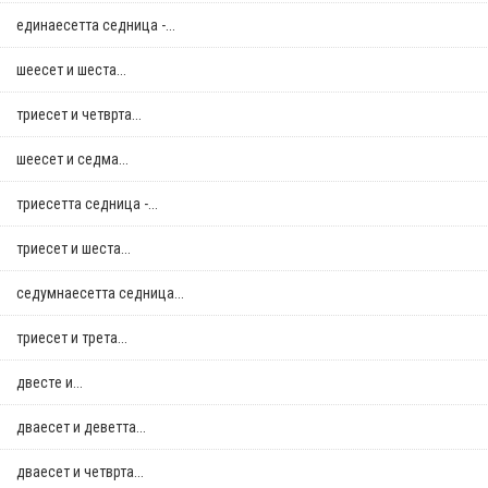
единаесетта седница -...
шеесет и шеста...
триесет и четврта...
шеесет и седма...
триесетта седница -...
триесет и шеста...
седумнаесетта седница...
триесет и трета...
двестe и...
дваесет и деветта...
дваесет и четврта...