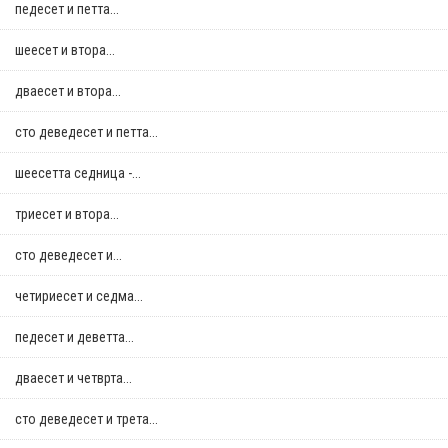
педесет и петта...
шеесет и втора...
дваесет и втора...
сто деведесет и петта...
шеесетта седница -...
триесет и втора...
сто деведесет и...
четириесет и седма...
педесет и деветта...
дваесет и четврта...
сто деведесет и трета...