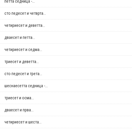
петта седница -...
сто педесет и четврта...
четириесет и деветта...
дваесет и петта...
четириесет и седма...
триесет и деветта...
сто педесет и трета...
шеснаесетта седница -...
триесет и осма...
дваесет и прва...
четириесет и шеста...