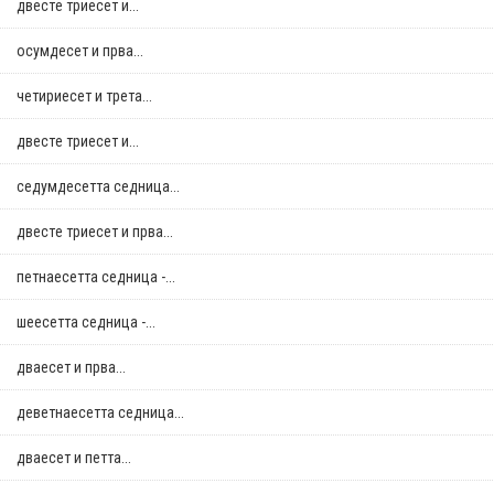
двестe триесет и...
осумдесет и прва...
четириесет и трета...
двестe триесет и...
седумдесетта седница...
двестe триесет и прва...
петнаесетта седница -...
шеесетта седница -...
дваесет и прва...
деветнаесетта седница...
дваесет и петта...