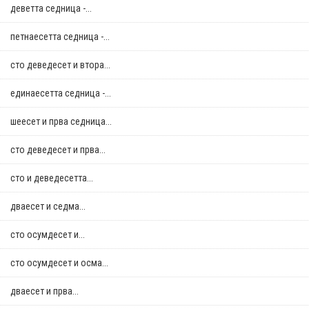
деветта седница -...
петнаесетта седница -...
сто деведесет и втора...
единаесетта седница -...
шеесет и прва седница...
сто деведесет и прва...
сто и деведесетта...
дваесет и седма...
сто осумдесет и...
сто осумдесет и осма...
дваесет и прва...