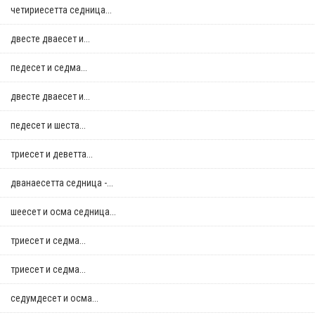
четириесетта седница...
двестe дваесет и...
педесет и седма...
двестe дваесет и...
педесет и шеста...
триесет и деветта...
дванаесетта седница -...
шеесет и осма седница...
триесет и седма...
триесет и седма...
седумдесет и осма...