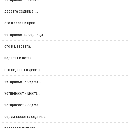
десетта седница -...
сто шеесет и прва...
четириесетта седница...
сто и шеесетта...
педесет и петта...
сто педесет и деветта...
четириесет и седма...
четириесет и шеста...
четириесет и седма...
седумнаесетта седница...