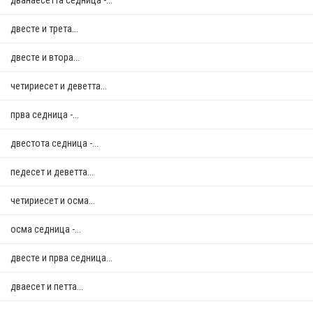
дванаесетта седница -...
двестe и трета...
двестe и втора...
четириесет и деветта...
прва седница -...
двестота седница -...
педесет и деветта...
четириесет и осма...
осма седница -...
двестe и прва седница...
дваесет и петта...