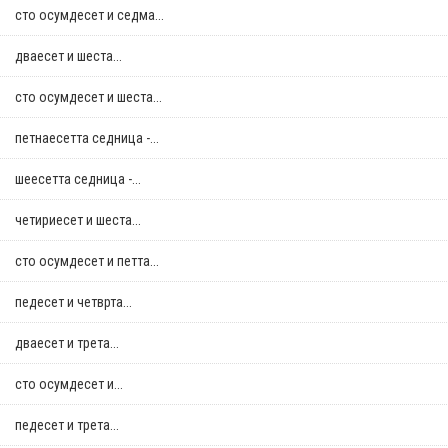
сто осумдесет и седма...
дваесет и шеста...
сто осумдесет и шеста...
петнаесетта седница -...
шеесетта седница -...
четириесет и шеста...
сто осумдесет и петта...
педесет и четврта...
дваесет и трета...
сто осумдесет и...
педесет и трета...