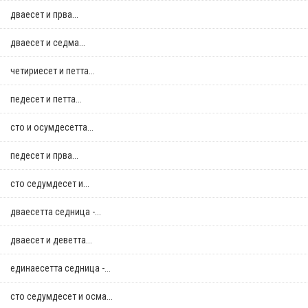
дваесет и прва...
дваесет и седма...
четириесет и петта...
педесет и петта...
сто и осумдесетта...
педесет и прва...
сто седумдесет и...
дваесетта седница -...
дваесет и деветта...
единаесетта седница -...
сто седумдесет и осма...