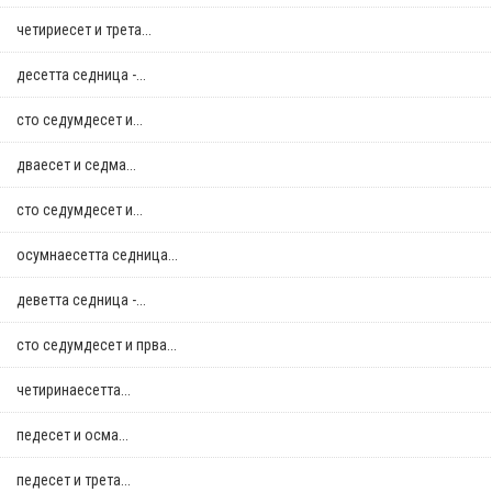
четириесет и трета...
десетта седница -...
сто седумдесет и...
дваесет и седма...
сто седумдесет и...
осумнaесетта седница...
деветта седница -...
сто седумдесет и прва...
четиринаесетта...
педесет и осма...
педесет и трета...