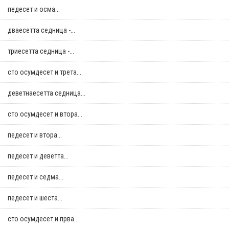
педесет и осма...
дваесетта седница -...
триесетта седница -...
сто осумдесет и трета...
деветнаесетта седница...
сто осумдесет и втора...
педесет и втора...
педесет и деветта...
педесет и седма...
педесет и шеста...
сто осумдесет и прва...