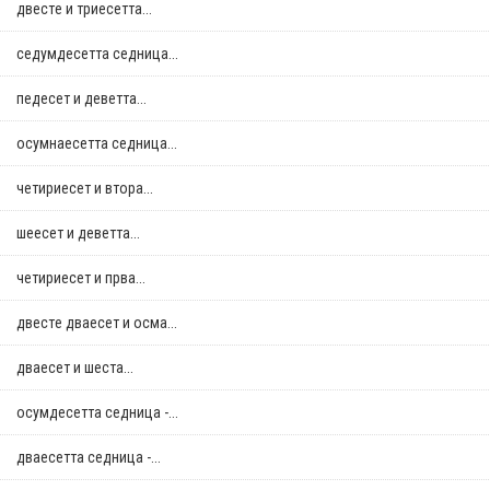
двестe и триесетта...
седумдесетта седница...
педесет и деветта...
осумнaесетта седница...
четириесет и втора...
шеесет и деветта...
четириесет и прва...
двестe дваесет и осма...
дваесет и шеста...
осумдесетта седница -...
дваесетта седница -...