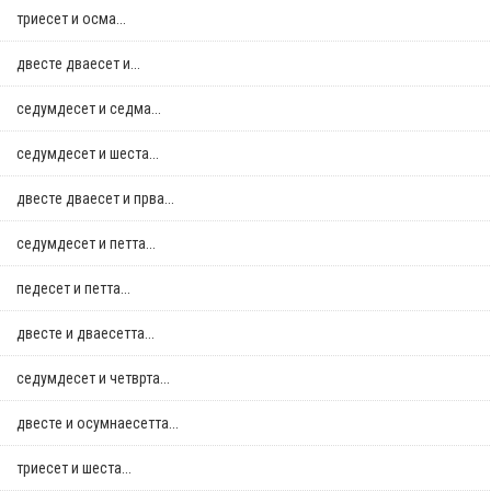
триесет и осма...
двестe дваесет и...
седумдесет и седма...
седумдесет и шеста...
двестe дваесет и прва...
седумдесет и петта...
педесет и петта...
двестe и дваесетта...
седумдесет и четврта...
двестe и осумнaесетта...
триесет и шеста...