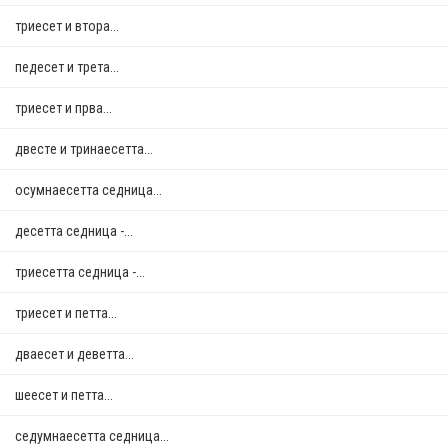
триесет и втора...
педесет и трета...
триесет и прва...
двестe и тринаесетта...
осумнaесетта седница...
десетта седница -...
триесетта седница -...
триесет и петта...
дваесет и деветта...
шеесет и петта...
седумнаесетта седница...