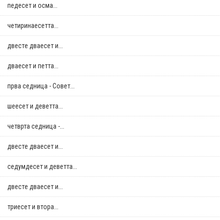
педесет и осма...
четиринаесетта...
двестe дваесет и...
дваесет и петта...
прва седница - Совет...
шеесет и деветта...
четврта седница -...
двестe дваесет и...
седумдесет и деветта...
двестe дваесет и...
триесет и втора...