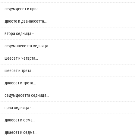
седумдесет и прва...
двестe и дванаесетта...
втора седница -...
седумнаесетта седница...
шеесет и четврта...
шеесет и трета...
дваесет и трета...
седумдесетта седница...
прва седница -...
дваесет и осма...
дваесет и седма...