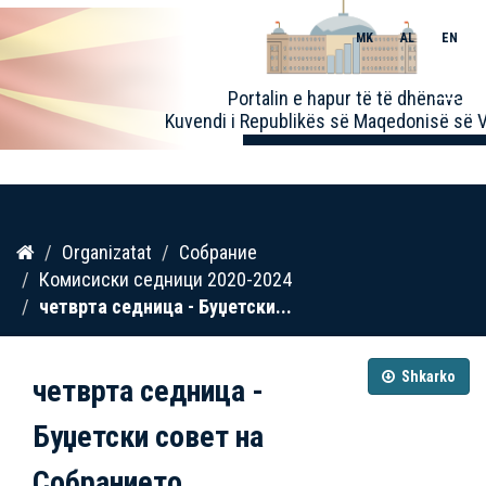
MK
AL
EN
Toggle
Portalin e hapur të të dhënave
naviga
Kuvendi i Republikës së Maqedonisë së V
Kalo
Organizatat
Собрание
te
Комисиски седници 2020-2024
përmbajtja
четврта седница - Буџетски...
Shkarko
четврта седница -
Буџетски совет на
Собранието...