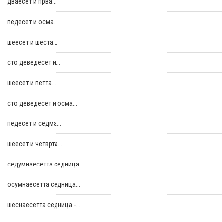
дваесет и прва...
педесет и осма...
шеесет и шеста...
сто деведесет и...
шеесет и петта...
сто деведесет и осма...
педесет и седма...
шеесет и четврта...
седумнаесетта седница...
осумнaесетта седница...
шеснаесетта седница -...