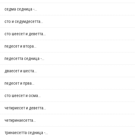
седма седница -...
сто и седумдесетта...
сто шеесет и деветта...
педесет и втора...
педесетта седница -...
дваесет и шеста...
педесет и прва...
сто шеесет и осма...
четириесет и деветта...
четиринаесетта...
тринаесетта седница -...