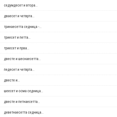
седумдесет и втора...
дваесет и четврта...
тринаесетта седница -...
триесет и петта...
триесет и прва...
двестe и шеснаесетта...
педесет и четврта...
двестe и...
шеесет и осма седница...
двестe и петнаесетта...
деветнаесетта седница...