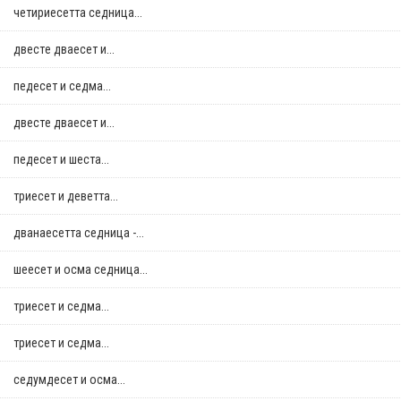
четириесетта седница...
двестe дваесет и...
педесет и седма...
двестe дваесет и...
педесет и шеста...
триесет и деветта...
дванаесетта седница -...
шеесет и осма седница...
триесет и седма...
триесет и седма...
седумдесет и осма...