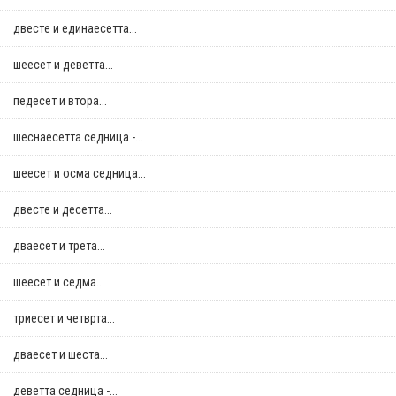
двестe и единаесетта...
шеесет и деветта...
педесет и втора...
шеснаесетта седница -...
шеесет и осма седница...
двестe и десетта...
дваесет и трета...
шеесет и седма...
триесет и четврта...
дваесет и шеста...
деветта седница -...