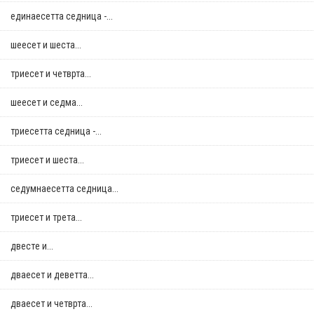
единаесетта седница -...
шеесет и шеста...
триесет и четврта...
шеесет и седма...
триесетта седница -...
триесет и шеста...
седумнаесетта седница...
триесет и трета...
двестe и...
дваесет и деветта...
дваесет и четврта...