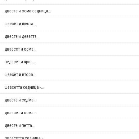
двестe и осма седница...
шеесет и шеста...
двестe и деветта...
дваесет и осма...
педесет и прва...
шеесет и втора...
шеесетта седница -...
двестe и седма...
дваесет и осма...
двестe и петта...
педесетта седница -...