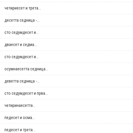
четириесет и трета...
десетта седница -...
сто седумдесет и...
дваесет и седма...
сто седумдесет и...
осумнaесетта седница...
деветта седница -...
сто седумдесет и прва...
четиринаесетта...
педесет и осма...
педесет и трета...