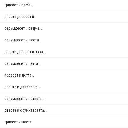
триесет и осма...
двестe дваесет и...
седумдесет и седма...
седумдесет и шеста...
двестe дваесет и прва...
седумдесет и петта...
педесет и петта...
двестe и дваесетта...
седумдесет и четврта...
двестe и осумнaесетта...
триесет и шеста...