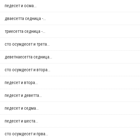
педесет и осма...
дваесетта седница -...
триесетта седница -...
сто осумдесет и трета...
деветнаесетта седница...
сто осумдесет и втора...
педесет и втора...
педесет и деветта...
педесет и седма...
педесет и шеста...
сто осумдесет и прва...