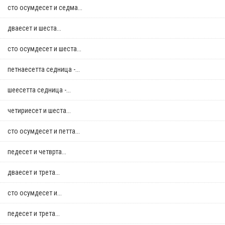
сто осумдесет и седма...
дваесет и шеста...
сто осумдесет и шеста...
петнаесетта седница -...
шеесетта седница -...
четириесет и шеста...
сто осумдесет и петта...
педесет и четврта...
дваесет и трета...
сто осумдесет и...
педесет и трета...