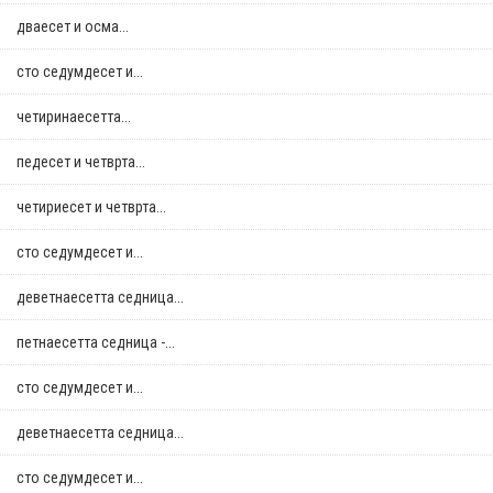
дваесет и осма...
сто седумдесет и...
четиринаесетта...
педесет и четврта...
четириесет и четврта...
сто седумдесет и...
деветнаесетта седница...
петнаесетта седница -...
сто седумдесет и...
деветнаесетта седница...
сто седумдесет и...