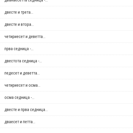
дванаесетта седница -...
двестe и трета...
двестe и втора...
четириесет и деветта...
прва седница -...
двестота седница -...
педесет и деветта...
четириесет и осма...
осма седница -...
двестe и прва седница...
дваесет и петта...