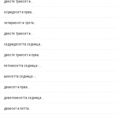
двестe триесет и...
осумдесет и прва...
четириесет и трета...
двестe триесет и...
седумдесетта седница...
двестe триесет и прва...
петнаесетта седница -...
шеесетта седница -...
дваесет и прва...
деветнаесетта седница...
дваесет и петта...