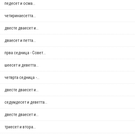
педесет и осма...
четиринаесетта...
двестe дваесет и...
дваесет и петта...
прва седница - Совет...
шеесет и деветта...
четврта седница -...
двестe дваесет и...
седумдесет и деветта...
двестe дваесет и...
триесет и втора...