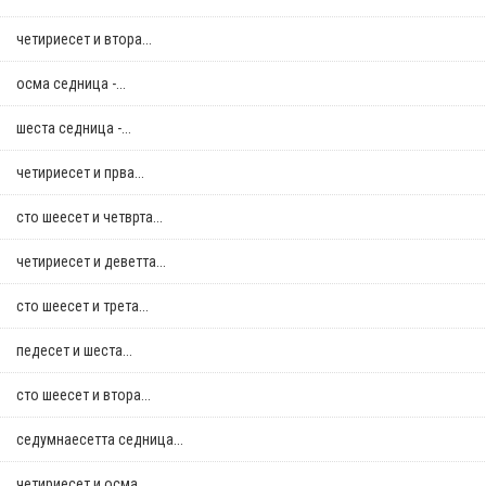
четириесет и втора...
осма седница -...
шеста седница -...
четириесет и прва...
сто шеесет и четврта...
четириесет и деветта...
сто шеесет и трета...
педесет и шеста...
сто шеесет и втора...
седумнаесетта седница...
четириесет и осма...