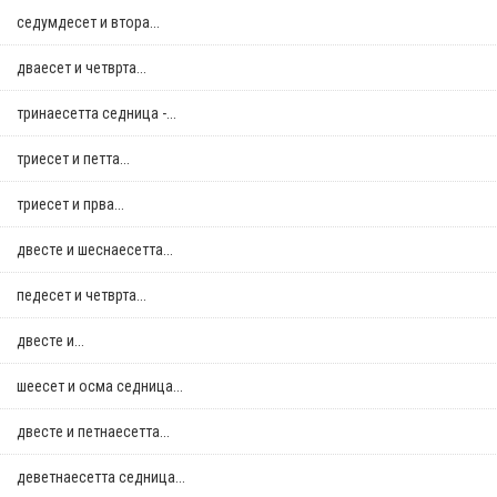
седумдесет и втора...
дваесет и четврта...
тринаесетта седница -...
триесет и петта...
триесет и прва...
двестe и шеснаесетта...
педесет и четврта...
двестe и...
шеесет и осма седница...
двестe и петнаесетта...
деветнаесетта седница...