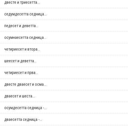
двестe и триесетта...
седумдесетта седница...
педесет и деветта...
осумнaесетта седница...
четириесет и втора...
шеесет и деветта...
четириесет и прва...
двестe дваесет и осма...
дваесет и шеста...
осумдесетта седница -...
дваесетта седница -...