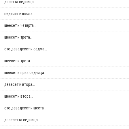
десетта седница -...
педесет и шеста...
шеесет и четврта...
шеесет и трета...
сто деведесет и седма...
шеесет и трета...
шеесет и прва седница...
дваесет и втора...
шеесет и втора...
сто деведесет и шеста...
дваесетта седница -...