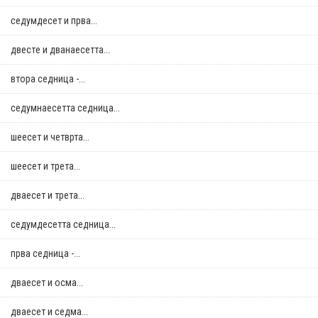
седумдесет и прва...
двестe и дванаесетта...
втора седница -...
седумнаесетта седница...
шеесет и четврта...
шеесет и трета...
дваесет и трета...
седумдесетта седница...
прва седница -...
дваесет и осма...
дваесет и седма...