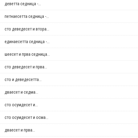
деветта седница -...
петнаесетта седница -...
сто деведесет и втора...
единаесетта седница -...
шеесет и прва седница...
сто деведесет и прва...
сто и деведесетта...
дваесет и седма...
сто осумдесет и...
сто осумдесет и осма...
дваесет и прва...