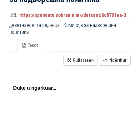
URL:
https://opendata.sobranie.mk/dataset/6d8701ea-3a42-465d-8f88-639bc6dc1a8e/resource/741a4f3a-3798-4945-9ac2-1095255be613/download/komisiski_sednici.json
деветнаесетта седница - Комисија за надворешна
политика
Текст
Fullscreen
Ndërthur