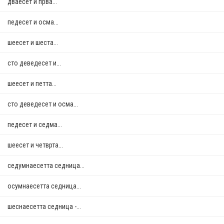
дваесет и прва...
педесет и осма...
шеесет и шеста...
сто деведесет и...
шеесет и петта...
сто деведесет и осма...
педесет и седма...
шеесет и четврта...
седумнаесетта седница...
осумнaесетта седница...
шеснаесетта седница -...