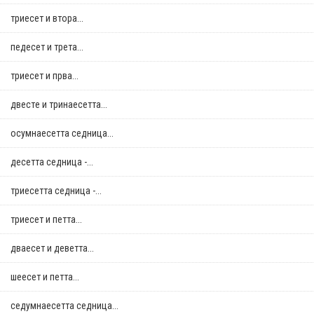
триесет и втора...
педесет и трета...
триесет и прва...
двестe и тринаесетта...
осумнaесетта седница...
десетта седница -...
триесетта седница -...
триесет и петта...
дваесет и деветта...
шеесет и петта...
седумнаесетта седница...