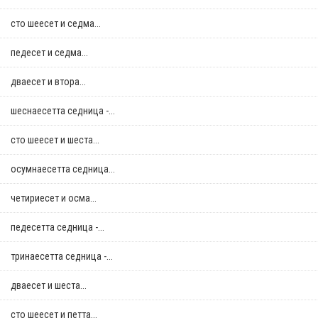
сто шеесет и седма...
педесет и седма...
дваесет и втора...
шеснаесетта седница -...
сто шеесет и шеста...
осумнaесетта седница...
четириесет и осма...
педесетта седница -...
тринаесетта седница -...
дваесет и шеста...
сто шеесет и петта...