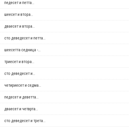
педесет и петта...
шеесет и втора...
дваесет и втора...
сто деведесет и петта...
шеесетта седница -...
триесет и втора...
сто деведесет и...
четириесет и седма...
педесет и деветта...
дваесет и четврта...
сто деведесет и трета...