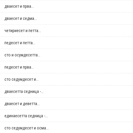
дваесет и прва...
дваесет и седма...
четириесет и петта...
педесет и петта...
сто и осумдесетта...
педесет и прва...
сто седумдесет и...
дваесетта седница -...
дваесет и деветта...
единаесетта седница -...
сто седумдесет и осма...