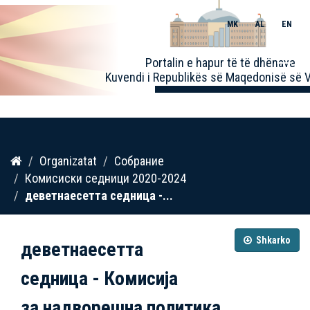
MK
AL
EN
Toggle
Portalin e hapur të të dhënave
naviga
Kuvendi i Republikës së Maqedonisë së V
Kalo
Organizatat
Собрание
te
Комисиски седници 2020-2024
përmbajtja
деветнаесетта седница -...
Shkarko
деветнаесетта
седница - Комисија
за надворешна политика