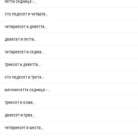
петта седница -...
сто педесет и четврта...
четириесет и деветта...
дваесет и петта...
четириесет и седма...
триесет и деветта...
сто педесет и трета...
шеснаесетта седница -...
триесет и осма...
дваесет и прва...
четириесет и шеста...