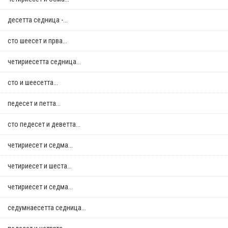
десетта седница -...
сто шеесет и прва...
четириесетта седница...
сто и шеесетта...
педесет и петта...
сто педесет и деветта...
четириесет и седма...
четириесет и шеста...
четириесет и седма...
седумнаесетта седница...