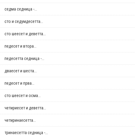
седма седница -...
сто и седумдесетта...
сто шеесет и деветта...
педесет и втора...
педесетта седница -...
дваесет и шеста...
педесет и прва...
сто шеесет и осма...
четириесет и деветта...
четиринаесетта...
тринаесетта седница -...