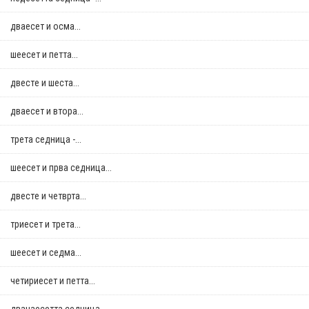
дваесет и осма...
шеесет и петта...
двестe и шеста...
дваесет и втора...
трета седница -...
шеесет и прва седница...
двестe и четврта...
триесет и трета...
шеесет и седма...
четириесет и петта...