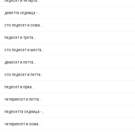
педесет и четврта...
деветта седница -...
сто педесет и осма...
педесет и трета...
сто педесет и шеста...
дваесет и петта...
сто педесет и петта...
педесет и прва...
четириесет и петта...
педесетта седница -...
четириесет и осма...