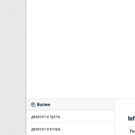
Burime
дваесет и трета...
In
дваесет и втора...
Fu