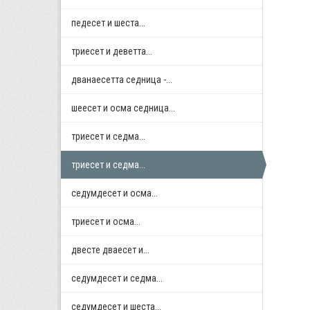
педесет и шеста...
триесет и деветта...
дванаесетта седница -...
шеесет и осма седница...
триесет и седма...
триесет и седма...
седумдесет и осма...
триесет и осма...
двестe дваесет и...
седумдесет и седма...
седумдесет и шеста...