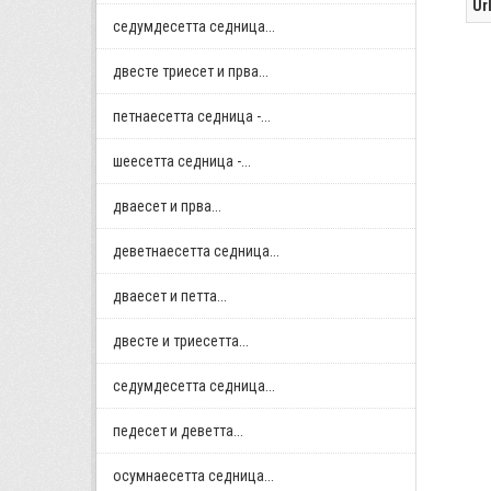
Ur
седумдесетта седница...
двестe триесет и прва...
петнаесетта седница -...
шеесетта седница -...
дваесет и прва...
деветнаесетта седница...
дваесет и петта...
двестe и триесетта...
седумдесетта седница...
педесет и деветта...
осумнaесетта седница...