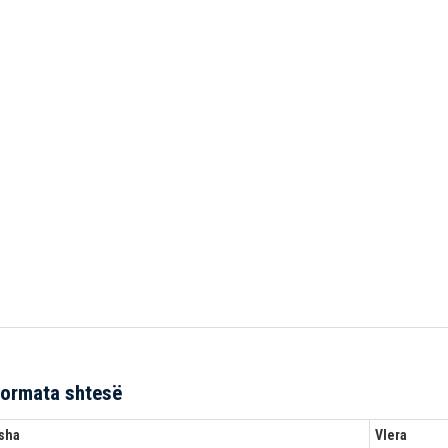
formata shtesë
sha
Vlera