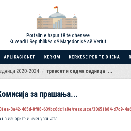
Portalin e hapur të të dhënave
Kuvendi i Republikës së Maqedonisë së Veriut
APLIKACIONET
KËRKIM
KËRKESË PËR TË DHËNA
едници 2020-2024
триесет и седма седница -...
Комисија за прашања...
1ea-3a42-465d-8f88-639bc6dc1a8e/resource/30651b84-d7c9-4a67-807
а на изборите и именувањата