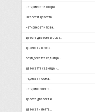
четириесет и втора...
шеесет и деветта...
четириесет и прва...
двестe дваесет и осма...
дваесет и шеста...
осумдесетта седница -...
дваесетта седница -...
педесет и осма...
четиринаесетта...
двестe дваесет и...
дваесет и петта...