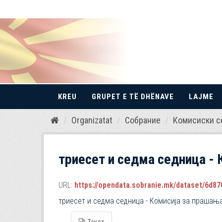
KREU
GRUPET E TË DHËNAVE
LAJME
Kalo
Organizatat
Собрание
Комисиски с
te
përmbajtja
триесет и седма седница - 
URL:
https://opendata.sobranie.mk/dataset/6d870
триесет и седма седница - Комисија за прашањ