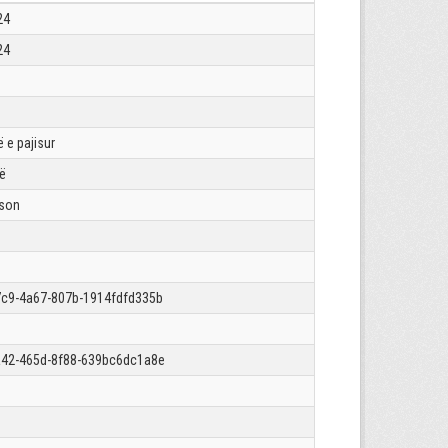
24
24
 e pajisur
rë
json
c9-4a67-807b-1914fdfd335b
42-465d-8f88-639bc6dc1a8e