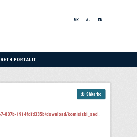
MK
AL
EN
RRETH PORTALIT
Shkarko
b-1914fdfd335b/download/komisiski_sednici.json