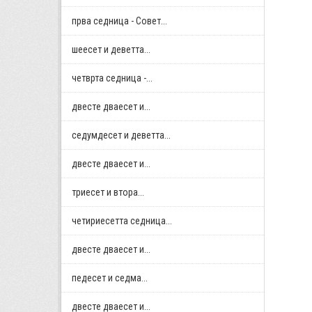
прва седница - Совет...
шеесет и деветта...
четврта седница -...
двестe дваесет и...
седумдесет и деветта...
двестe дваесет и...
триесет и втора...
четириесетта седница...
двестe дваесет и...
педесет и седма...
двестe дваесет и...