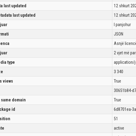
ta last updated
12 shkurt 20
tadata last updated
12 shkurt 20
ijuar
I panjohur
rmati
JSON
cenca
Asnjë licencë
ijuar
2 vjet më pa
dia type
application/
ze
3 340
s views
True
30651b84-d7
 same domain
True
ckage id
6d8701ea-3a
sition
51
ate
active