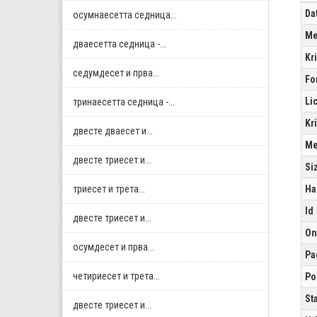
Da
осумнaесетта седница...
Me
дваесетта седница -...
Kr
седумдесет и прва...
Fo
Li
тринаесетта седница -...
Kr
двестe дваесет и...
Me
двестe триесет и...
Si
триесет и трета...
Ha
Id
двестe триесет и...
On
осумдесет и прва...
Pa
четириесет и трета...
Po
St
двестe триесет и...