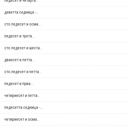
педесет и четврта...
деветта седница -...
сто педесет и осма...
педесет и трета...
сто педесет и шеста...
дваесет и петта...
сто педесет и петта...
педесет и прва...
четириесет и петта...
педесетта седница -...
четириесет и осма...