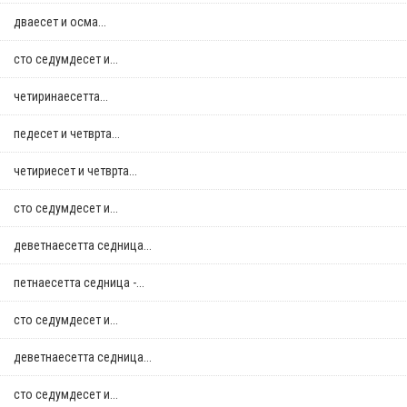
дваесет и осма...
сто седумдесет и...
четиринаесетта...
педесет и четврта...
четириесет и четврта...
сто седумдесет и...
деветнаесетта седница...
петнаесетта седница -...
сто седумдесет и...
деветнаесетта седница...
сто седумдесет и...