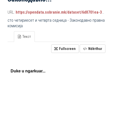
URL:
https://opendata.sobranie.mk/dataset/6d8701ea-3a42-465d-8f88-639bc6dc1a8e/resource/adac13c0-d179-4eb1-9baa-819f61dd9a28/download/komisiski_sednici.json
сто четириесет и четврта седница - Законодавно правна
комисија
Текст
Fullscreen
Ndërthur