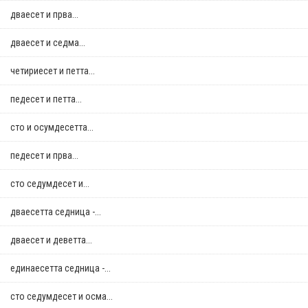
дваесет и прва...
дваесет и седма...
четириесет и петта...
педесет и петта...
сто и осумдесетта...
педесет и прва...
сто седумдесет и...
дваесетта седница -...
дваесет и деветта...
единаесетта седница -...
сто седумдесет и осма...