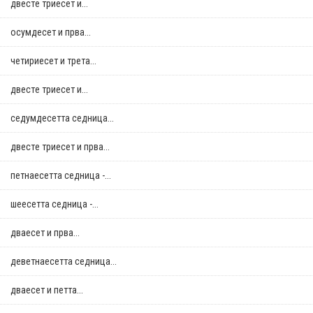
двестe триесет и...
осумдесет и прва...
четириесет и трета...
двестe триесет и...
седумдесетта седница...
двестe триесет и прва...
петнаесетта седница -...
шеесетта седница -...
дваесет и прва...
деветнаесетта седница...
дваесет и петта...