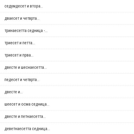
седумдесет и втора...
дваесет и четврта...
тринаесетта седница -...
триесет и петта...
триесет и прва...
двестe и шеснаесетта...
педесет и четврта...
двестe и...
шеесет и осма седница...
двестe и петнаесетта...
деветнаесетта седница...