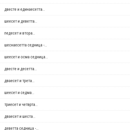
двестe и единаесетта...
шеесет и деветта...
педесет и втора...
шеснаесетта седница -...
шеесет и осма седница...
двестe и десетта...
дваесет и трета...
шеесет и седма...
триесет и четврта...
дваесет и шеста...
деветта седница -...