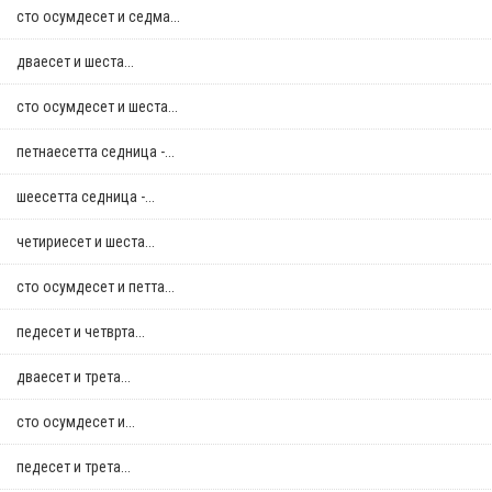
сто осумдесет и седма...
дваесет и шеста...
сто осумдесет и шеста...
петнаесетта седница -...
шеесетта седница -...
четириесет и шеста...
сто осумдесет и петта...
педесет и четврта...
дваесет и трета...
сто осумдесет и...
педесет и трета...