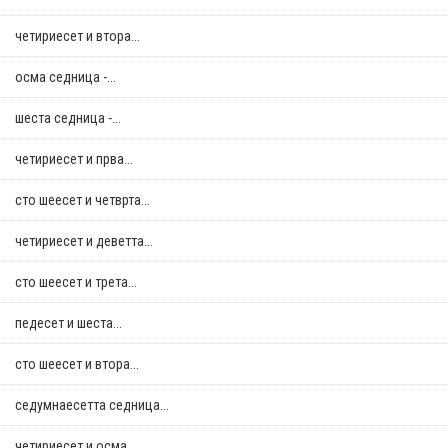
четириесет и втора...
осма седница -...
шеста седница -...
четириесет и прва...
сто шеесет и четврта...
четириесет и деветта...
сто шеесет и трета...
педесет и шеста...
сто шеесет и втора...
седумнаесетта седница...
четириесет и осма...