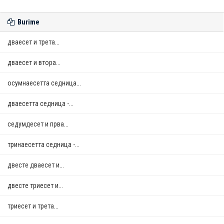
Burime
дваесет и трета...
дваесет и втора...
осумнaесетта седница...
дваесетта седница -...
седумдесет и прва...
тринаесетта седница -...
двестe дваесет и...
двестe триесет и...
триесет и трета...