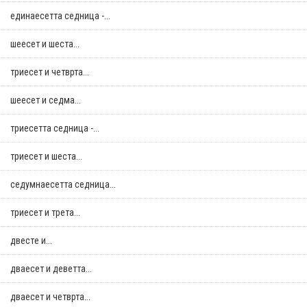
единаесетта седница -...
шеесет и шеста...
триесет и четврта...
шеесет и седма...
триесетта седница -...
триесет и шеста...
седумнаесетта седница...
триесет и трета...
двестe и...
дваесет и деветта...
дваесет и четврта...