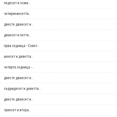
педесет и осма...
четиринаесетта...
двестe дваесет и...
дваесет и петта...
прва седница - Совет...
шеесет и деветта...
четврта седница -...
двестe дваесет и...
седумдесет и деветта...
двестe дваесет и...
триесет и втора...