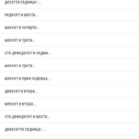
десетта седница -...
педесет и шеста...
шеесет и четврта...
шеесет и трета...
сто деведесет и седма...
шеесет и трета...
шеесет и прва седница...
дваесет и втора...
шеесет и втора...
сто деведесет и шеста...
дваесетта седница -...