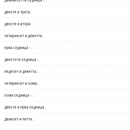
дванаесетта седница -...
двестe и трета...
двестe и втора...
четириесет и деветта...
прва седница -...
двестота седница -...
педесет и деветта...
четириесет и осма...
осма седница -...
двестe и прва седница...
дваесет и петта...