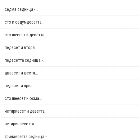
седма седница -...
сто и седумдесетта...
сто шеесет и деветта...
педесет и втора...
педесетта седница -...
дваесет и шеста...
педесет и прва...
сто шеесет и осма...
четириесет и деветта...
четиринаесетта...
тринаесетта седница -...