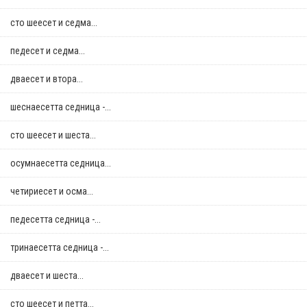
сто шеесет и седма...
педесет и седма...
дваесет и втора...
шеснаесетта седница -...
сто шеесет и шеста...
осумнaесетта седница...
четириесет и осма...
педесетта седница -...
тринаесетта седница -...
дваесет и шеста...
сто шеесет и петта...