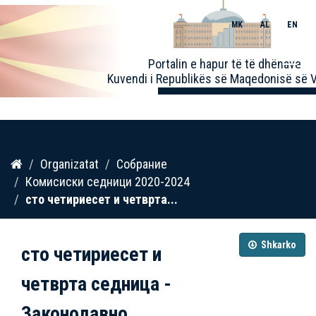
MK
AL
EN
Toggle
Portalin e hapur të të dhënave
naviga
Kuvendi i Republikës së Maqedonisë së V
Kalo
Organizatat
Собрание
te
Комисиски седници 2020-2024
përmbajtja
сто четириесет и четврта...
Shkarko
сто четириесет и
четврта седница -
Законодавно...