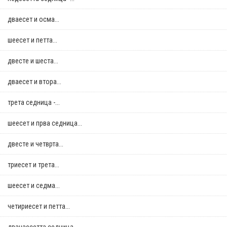
дваесет и осма...
шеесет и петта...
двестe и шеста...
дваесет и втора...
трета седница -...
шеесет и прва седница...
двестe и четврта...
триесет и трета...
шеесет и седма...
четириесет и петта...