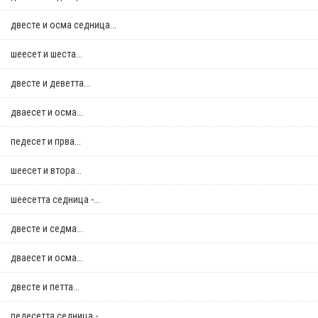
двестe и осма седница...
шеесет и шеста...
двестe и деветта...
дваесет и осма...
педесет и прва...
шеесет и втора...
шеесетта седница -...
двестe и седма...
дваесет и осма...
двестe и петта...
педесетта седница -...