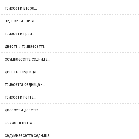
триесет и втора...
педесет и трета...
триесет и прва...
двестe и тринаесетта...
осумнaесетта седница...
десетта седница -...
триесетта седница -...
триесет и петта...
дваесет и деветта...
шеесет и петта...
седумнаесетта седница...