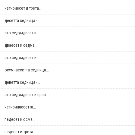
четириесет и трета...
десетта седница -...
сто седумдесет и...
дваесет и седма...
сто седумдесет и...
осумнaесетта седница...
деветта седница -...
сто седумдесет и прва...
четиринаесетта...
педесет и осма...
педесет и трета...