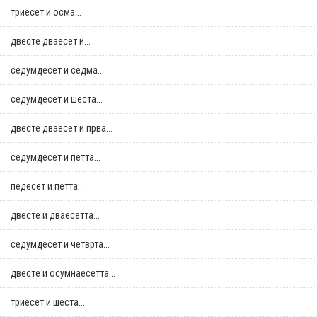
триесет и осма...
двестe дваесет и...
седумдесет и седма...
седумдесет и шеста...
двестe дваесет и прва...
седумдесет и петта...
педесет и петта...
двестe и дваесетта...
седумдесет и четврта...
двестe и осумнaесетта...
триесет и шеста...