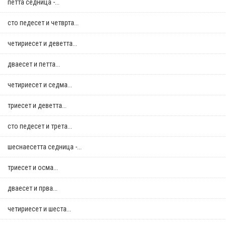
петта седница -...
сто педесет и четврта...
четириесет и деветта...
дваесет и петта...
четириесет и седма...
триесет и деветта...
сто педесет и трета...
шеснаесетта седница -...
триесет и осма...
дваесет и прва...
четириесет и шеста...