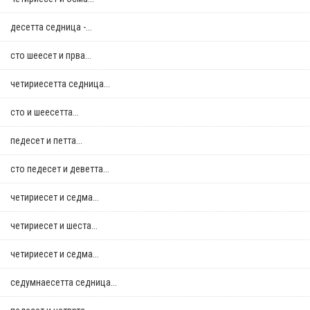
десетта седница -...
сто шеесет и прва...
четириесетта седница...
сто и шеесетта...
педесет и петта...
сто педесет и деветта...
четириесет и седма...
четириесет и шеста...
четириесет и седма...
седумнаесетта седница...