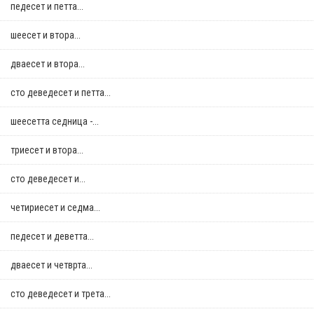
педесет и петта...
шеесет и втора...
дваесет и втора...
сто деведесет и петта...
шеесетта седница -...
триесет и втора...
сто деведесет и...
четириесет и седма...
педесет и деветта...
дваесет и четврта...
сто деведесет и трета...