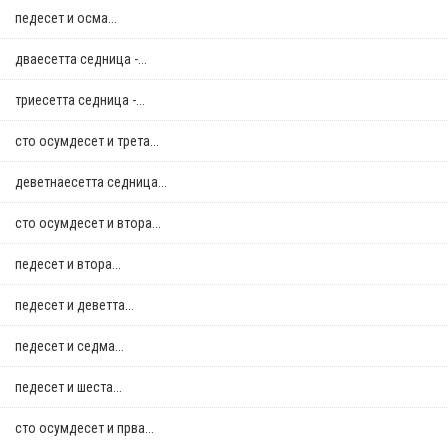
педесет и осма...
дваесетта седница -...
триесетта седница -...
сто осумдесет и трета...
деветнаесетта седница...
сто осумдесет и втора...
педесет и втора...
педесет и деветта...
педесет и седма...
педесет и шеста...
сто осумдесет и прва...