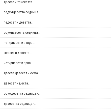
двестe и триесетта...
седумдесетта седница...
педесет и деветта...
осумнaесетта седница...
четириесет и втора...
шеесет и деветта...
четириесет и прва...
двестe дваесет и осма...
дваесет и шеста...
осумдесетта седница -...
дваесетта седница -...