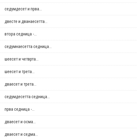
седумдесет и прва...
двестe и дванаесетта...
втора седница -...
седумнаесетта седница...
шеесет и четврта...
шеесет и трета...
дваесет и трета...
седумдесетта седница...
прва седница -...
дваесет и осма...
дваесет и седма...