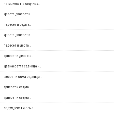
четириесетта седница...
двестe дваесет и...
педесет и седма...
двестe дваесет и...
педесет и шеста...
триесет и деветта...
дванаесетта седница -...
шеесет и осма седница...
триесет и седма...
триесет и седма...
седумдесет и осма...