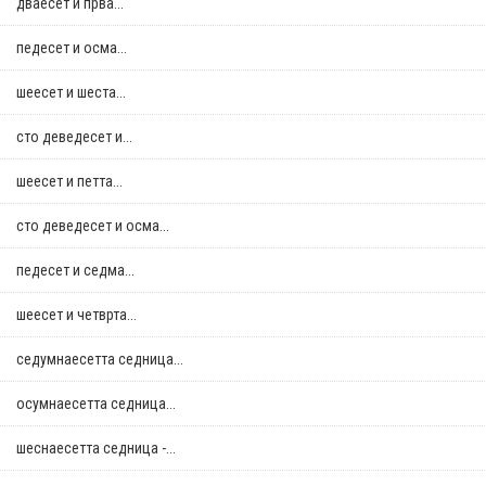
дваесет и прва...
педесет и осма...
шеесет и шеста...
сто деведесет и...
шеесет и петта...
сто деведесет и осма...
педесет и седма...
шеесет и четврта...
седумнаесетта седница...
осумнaесетта седница...
шеснаесетта седница -...