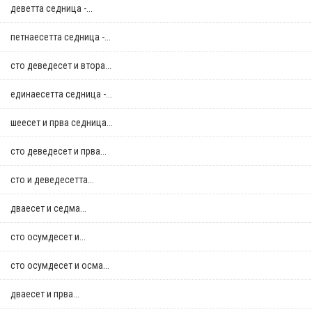
деветта седница -...
петнаесетта седница -...
сто деведесет и втора...
единаесетта седница -...
шеесет и прва седница...
сто деведесет и прва...
сто и деведесетта...
дваесет и седма...
сто осумдесет и...
сто осумдесет и осма...
дваесет и прва...