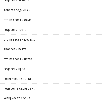
педесет и четврта...
деветта седница -...
сто педесет и осма...
педесет и трета...
сто педесет и шеста...
дваесет и петта...
сто педесет и петта...
педесет и прва...
четириесет и петта...
педесетта седница -...
четириесет и осма...