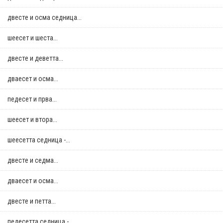
двестe и осма седница...
шеесет и шеста...
двестe и деветта...
дваесет и осма...
педесет и прва...
шеесет и втора...
шеесетта седница -...
двестe и седма...
дваесет и осма...
двестe и петта...
педесетта седница -...