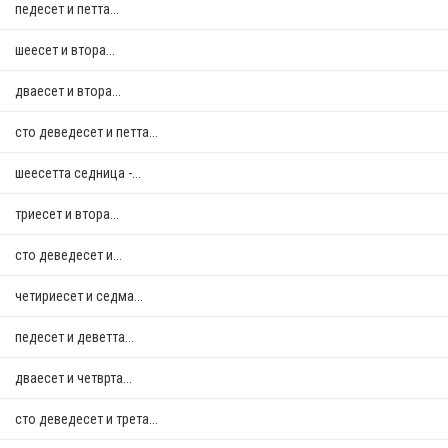
педесет и петта...
шеесет и втора...
дваесет и втора...
сто деведесет и петта...
шеесетта седница -...
триесет и втора...
сто деведесет и...
четириесет и седма...
педесет и деветта...
дваесет и четврта...
сто деведесет и трета...