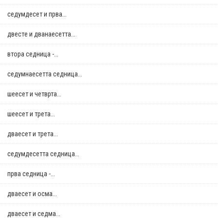
седумдесет и прва...
двестe и дванаесетта...
втора седница -...
седумнаесетта седница...
шеесет и четврта...
шеесет и трета...
дваесет и трета...
седумдесетта седница...
прва седница -...
дваесет и осма...
дваесет и седма...