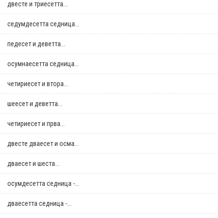
двестe и триесетта...
седумдесетта седница...
педесет и деветта...
осумнaесетта седница...
четириесет и втора...
шеесет и деветта...
четириесет и прва...
двестe дваесет и осма...
дваесет и шеста...
осумдесетта седница -...
дваесетта седница -...