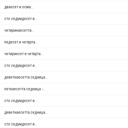
дваесет и осма...
сто седумдесет и...
четиринаесетта...
педесет и четврта...
четириесет и четврта...
сто седумдесет и...
деветнаесетта седница...
петнаесетта седница -...
сто седумдесет и...
деветнаесетта седница...
сто седумдесет и...