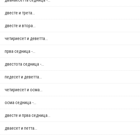
дванаесетта седница -...
двестe и трета...
двестe и втора...
четириесет и деветта...
прва седница -...
двестота седница -...
педесет и деветта...
четириесет и осма...
осма седница -...
двестe и прва седница...
дваесет и петта...