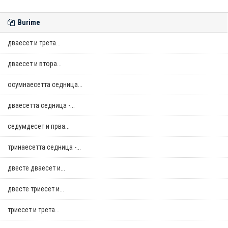
Burime
дваесет и трета...
дваесет и втора...
осумнaесетта седница...
дваесетта седница -...
седумдесет и прва...
тринаесетта седница -...
двестe дваесет и...
двестe триесет и...
триесет и трета...