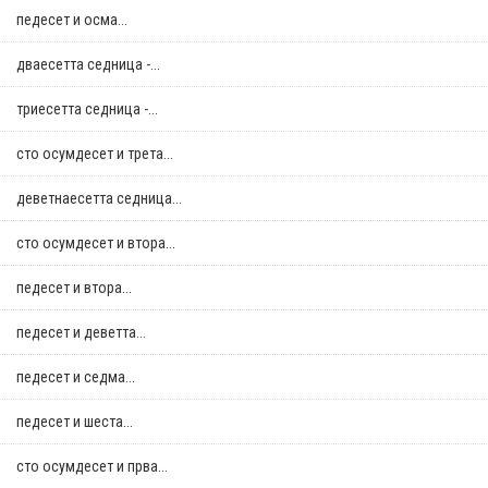
педесет и осма...
дваесетта седница -...
триесетта седница -...
сто осумдесет и трета...
деветнаесетта седница...
сто осумдесет и втора...
педесет и втора...
педесет и деветта...
педесет и седма...
педесет и шеста...
сто осумдесет и прва...