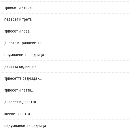
триесет и втора...
педесет и трета...
триесет и прва...
двестe и тринаесетта...
осумнaесетта седница...
десетта седница -...
триесетта седница -...
триесет и петта...
дваесет и деветта...
шеесет и петта...
седумнаесетта седница...