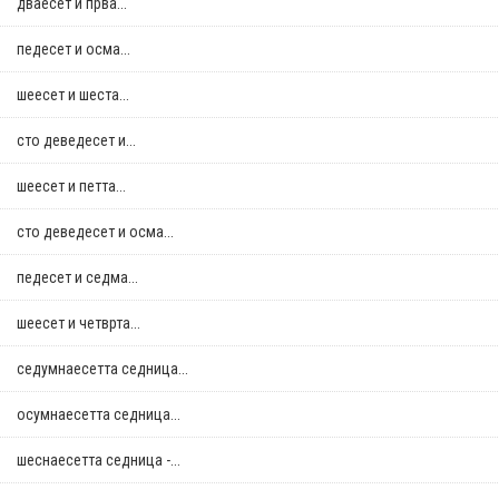
дваесет и прва...
педесет и осма...
шеесет и шеста...
сто деведесет и...
шеесет и петта...
сто деведесет и осма...
педесет и седма...
шеесет и четврта...
седумнаесетта седница...
осумнaесетта седница...
шеснаесетта седница -...