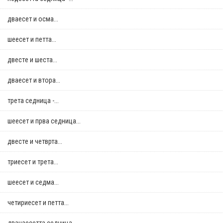
дваесет и осма...
шеесет и петта...
двестe и шеста...
дваесет и втора...
трета седница -...
шеесет и прва седница...
двестe и четврта...
триесет и трета...
шеесет и седма...
четириесет и петта...