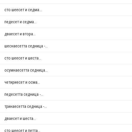
сто шеесет и седма...
педесет и седма...
дваесет и втора...
шеснаесетта седница -...
сто шеесет и шеста...
осумнaесетта седница...
четириесет и осма...
педесетта седница -...
тринаесетта седница -...
дваесет и шеста...
сто шеесет и петта...