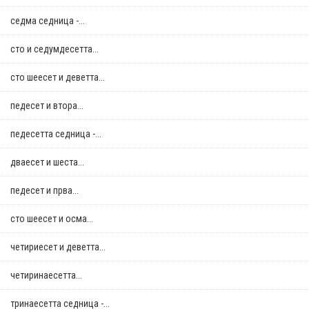
седма седница -...
сто и седумдесетта...
сто шеесет и деветта...
педесет и втора...
педесетта седница -...
дваесет и шеста...
педесет и прва...
сто шеесет и осма...
четириесет и деветта...
четиринаесетта...
тринаесетта седница -...