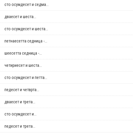
сто осумдесет и седма...
дваесет и шеста...
сто осумдесет и шеста...
петнаесетта седница -...
шеесетта седница -...
четириесет и шеста...
сто осумдесет и петта...
педесет и четврта...
дваесет и трета...
сто осумдесет и...
педесет и трета...