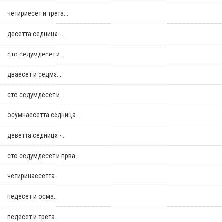
четириесет и трета...
десетта седница -...
сто седумдесет и...
дваесет и седма...
сто седумдесет и...
осумнaесетта седница...
деветта седница -...
сто седумдесет и прва...
четиринаесетта...
педесет и осма...
педесет и трета...