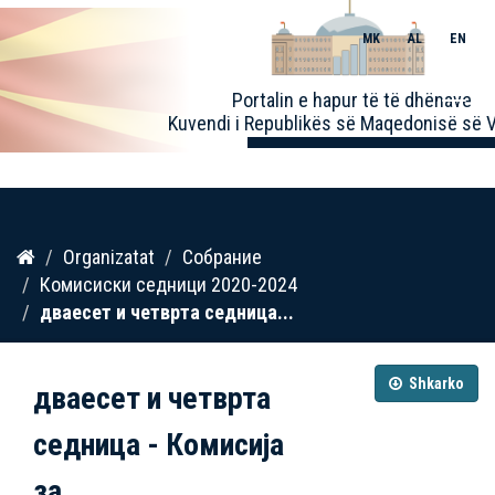
MK
AL
EN
Toggle
Portalin e hapur të të dhënave
naviga
Kuvendi i Republikës së Maqedonisë së V
Kalo
Organizatat
Собрание
te
Комисиски седници 2020-2024
përmbajtja
дваесет и четврта седница...
Shkarko
дваесет и четврта
седница - Комисија
за...