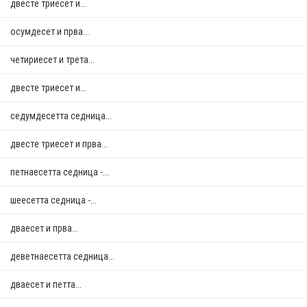
двестe триесет и...
осумдесет и прва...
четириесет и трета...
двестe триесет и...
седумдесетта седница...
двестe триесет и прва...
петнаесетта седница -...
шеесетта седница -...
дваесет и прва...
деветнаесетта седница...
дваесет и петта...