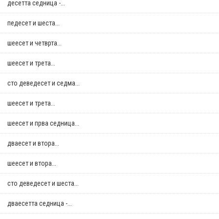
десетта седница -...
педесет и шеста...
шеесет и четврта...
шеесет и трета...
сто деведесет и седма...
шеесет и трета...
шеесет и прва седница...
дваесет и втора...
шеесет и втора...
сто деведесет и шеста...
дваесетта седница -...