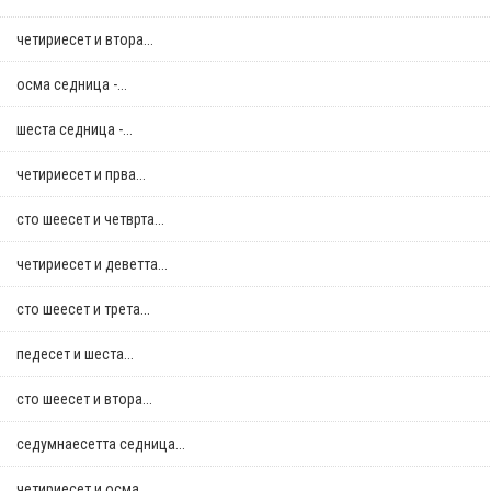
четириесет и втора...
осма седница -...
шеста седница -...
четириесет и прва...
сто шеесет и четврта...
четириесет и деветта...
сто шеесет и трета...
педесет и шеста...
сто шеесет и втора...
седумнаесетта седница...
четириесет и осма...