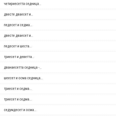
четириесетта седница...
двестe дваесет и...
педесет и седма...
двестe дваесет и...
педесет и шеста...
триесет и деветта...
дванаесетта седница -...
шеесет и осма седница...
триесет и седма...
триесет и седма...
седумдесет и осма...