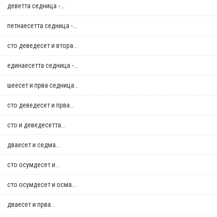
деветта седница -...
петнаесетта седница -...
сто деведесет и втора...
единаесетта седница -...
шеесет и прва седница...
сто деведесет и прва...
сто и деведесетта...
дваесет и седма...
сто осумдесет и...
сто осумдесет и осма...
дваесет и прва...