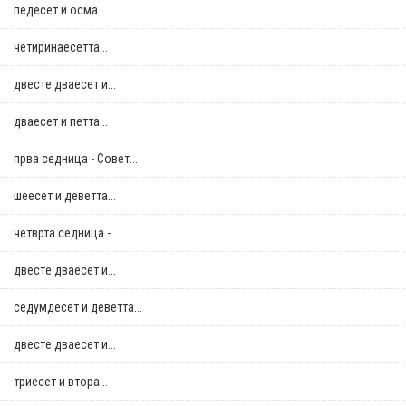
педесет и осма...
четиринаесетта...
двестe дваесет и...
дваесет и петта...
прва седница - Совет...
шеесет и деветта...
четврта седница -...
двестe дваесет и...
седумдесет и деветта...
двестe дваесет и...
триесет и втора...