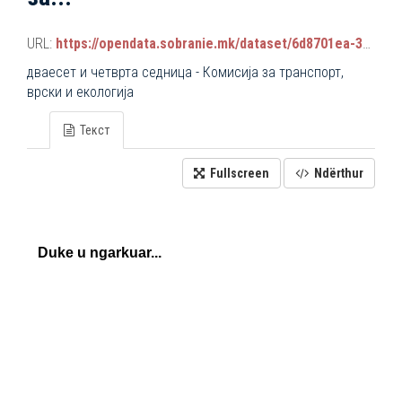
URL:
https://opendata.sobranie.mk/dataset/6d8701ea-3a42-465d-8f88-639bc6dc1a8e/resource/7d41ea48-884c-4aa7-8538-3556da3359e4/download/komisiski_sednici.json
дваесет и четврта седница - Комисија за транспорт,
врски и екологија
Текст
Fullscreen
Ndërthur