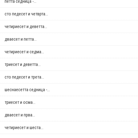
петта седница -...
сто педесет и четврта...
четириесет и деветта...
дваесет и петта...
четириесет и седма...
триесет и деветта...
сто педесет и трета...
шеснаесетта седница -...
триесет и осма...
дваесет и прва...
четириесет и шеста...