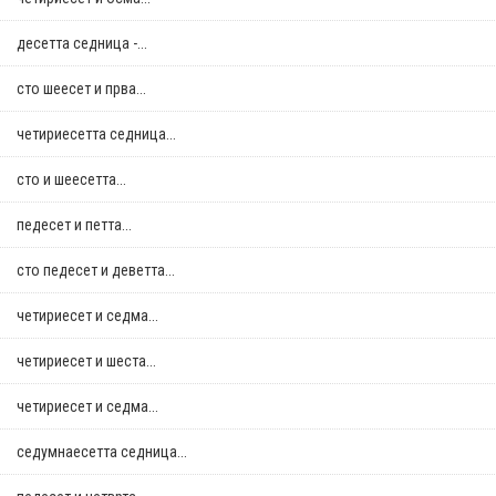
десетта седница -...
сто шеесет и прва...
четириесетта седница...
сто и шеесетта...
педесет и петта...
сто педесет и деветта...
четириесет и седма...
четириесет и шеста...
четириесет и седма...
седумнаесетта седница...