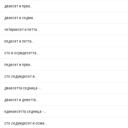
дваесет и прва...
дваесет и седма...
четириесет и петта...
педесет и петта...
сто и осумдесетта...
педесет и прва...
сто седумдесет и...
дваесетта седница -...
дваесет и деветта...
единаесетта седница -...
сто седумдесет и осма...