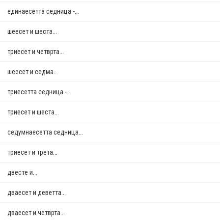
единаесетта седница -...
шеесет и шеста...
триесет и четврта...
шеесет и седма...
триесетта седница -...
триесет и шеста...
седумнаесетта седница...
триесет и трета...
двестe и...
дваесет и деветта...
дваесет и четврта...