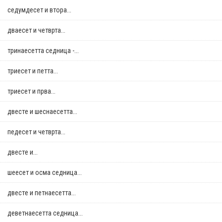
седумдесет и втора...
дваесет и четврта...
тринаесетта седница -...
триесет и петта...
триесет и прва...
двестe и шеснаесетта...
педесет и четврта...
двестe и...
шеесет и осма седница...
двестe и петнаесетта...
деветнаесетта седница...