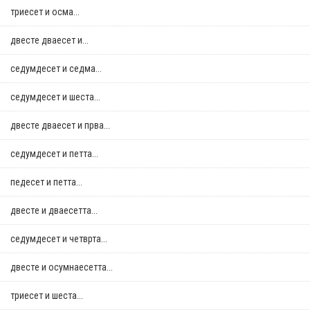
триесет и осма...
двестe дваесет и...
седумдесет и седма...
седумдесет и шеста...
двестe дваесет и прва...
седумдесет и петта...
педесет и петта...
двестe и дваесетта...
седумдесет и четврта...
двестe и осумнaесетта...
триесет и шеста...