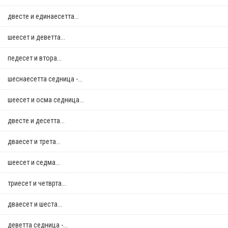
двестe и единаесетта...
шеесет и деветта...
педесет и втора...
шеснаесетта седница -...
шеесет и осма седница...
двестe и десетта...
дваесет и трета...
шеесет и седма...
триесет и четврта...
дваесет и шеста...
деветта седница -...