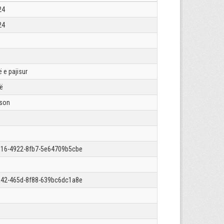
24
24
 e pajisur
rë
json
16-4922-8fb7-5e64709b5cbe
42-465d-8f88-639bc6dc1a8e