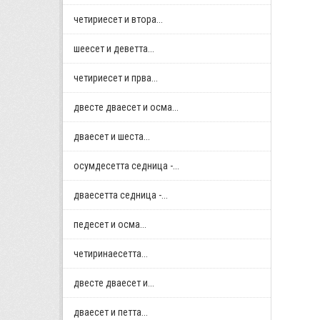
четириесет и втора...
шеесет и деветта...
четириесет и прва...
двестe дваесет и осма...
дваесет и шеста...
осумдесетта седница -...
дваесетта седница -...
педесет и осма...
четиринаесетта...
двестe дваесет и...
дваесет и петта...