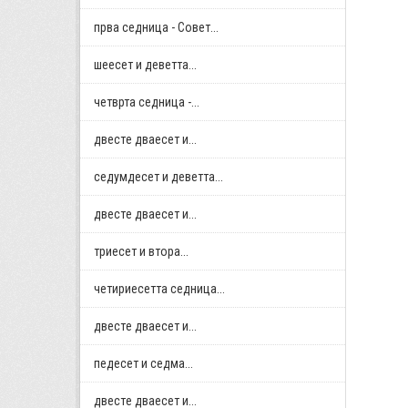
прва седница - Совет...
шеесет и деветта...
четврта седница -...
двестe дваесет и...
седумдесет и деветта...
двестe дваесет и...
триесет и втора...
четириесетта седница...
двестe дваесет и...
педесет и седма...
двестe дваесет и...