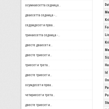
Da
осумнaесетта седница...
Me
дваесетта седница -...
Kr
седумдесет и прва...
Fo
Li
тринаесетта седница -...
Kr
двестe дваесет и...
Me
двестe триесет и...
Si
триесет и трета...
Ha
Id
двестe триесет и...
On
осумдесет и прва...
Pa
четириесет и трета...
Po
St
двестe триесет и...