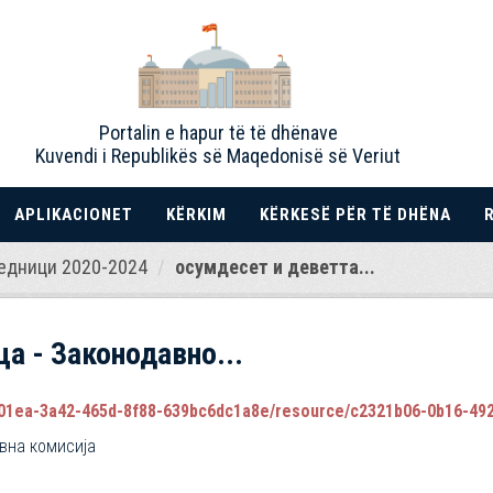
Portalin e hapur të të dhënave
Kuvendi i Republikës së Maqedonisë së Veriut
APLIKACIONET
KËRKIM
KËRKESË PËR TË DHËNA
едници 2020-2024
осумдесет и деветта...
а - Законодавно...
1ea-3a42-465d-8f88-639bc6dc1a8e/resource/c2321b06-0b16-4922-8fb7
вна комисија