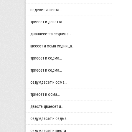
педесет и шеста...
триесет и деветта...
дванаесетта седница -...
шеесет и осма седница...
триесет и седма...
триесет и седма...
седумдесет и осма...
триесет и осма...
двестe дваесет и...
седумдесет и седма...
седумдесет и шеста...