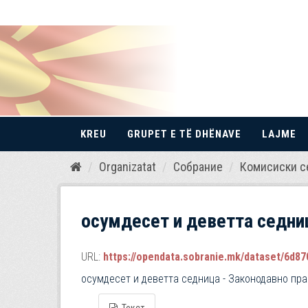
KREU
GRUPET E TË DHËNAVE
LAJME
Kalo
Organizatat
Собрание
Комисиски с
te
përmbajtja
осумдесет и деветта седниц
URL:
https://opendata.sobranie.mk/dataset/6d870
осумдесет и деветта седница - Законодавно пра