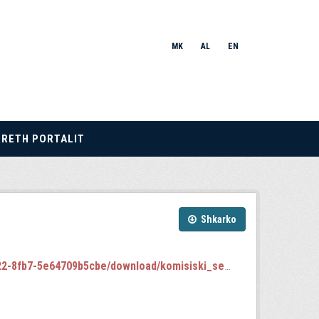
MK
AL
EN
RRETH PORTALIT
Shkarko
-5e64709b5cbe/download/komisiski_sednici.json