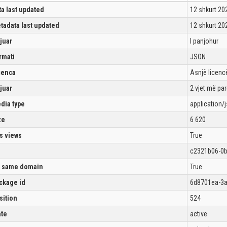
ta last updated
12 shkurt 20
tadata last updated
12 shkurt 20
ijuar
I panjohur
rmati
JSON
cenca
Asnjë licencë
ijuar
2 vjet më pa
dia type
application/
ze
6 620
s views
True
c2321b06-0b
 same domain
True
ckage id
6d8701ea-3a
sition
524
ate
active