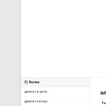
Burime
дваесет и трета...
In
дваесет и втора...
Fu