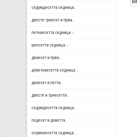
Ur
седумдесетта седница...
двестe триесет и прва...
петнаесетта седница -...
шеесетта седница -...
дваесет и прва...
деветнаесетта седница...
дваесет и петта...
двестe и триесетта...
седумдесетта седница...
педесет и деветта...
осумнaесетта седница...