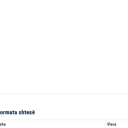
formata shtesë
sha
Vlera