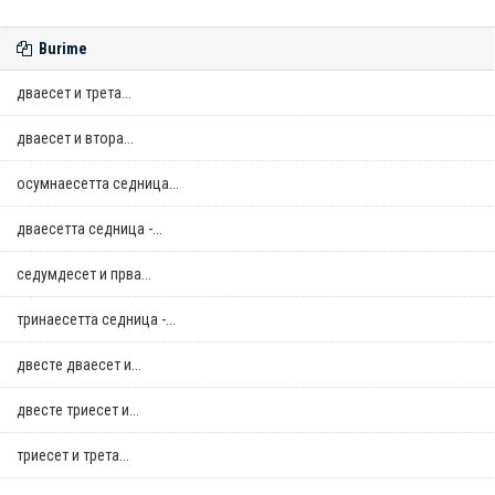
Burime
дваесет и трета...
дваесет и втора...
осумнaесетта седница...
дваесетта седница -...
седумдесет и прва...
тринаесетта седница -...
двестe дваесет и...
двестe триесет и...
триесет и трета...