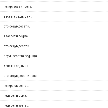
четириесет и трета...
десетта седница -...
сто седумдесет и...
дваесет и седма...
сто седумдесет и...
осумнaесетта седница...
деветта седница -...
сто седумдесет и прва...
четиринаесетта...
педесет и осма...
педесет и трета...