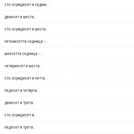
сто осумдесет и седма...
дваесет и шеста...
сто осумдесет и шеста...
петнаесетта седница -...
шеесетта седница -...
четириесет и шеста...
сто осумдесет и петта...
педесет и четврта...
дваесет и трета...
сто осумдесет и...
педесет и трета...