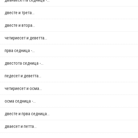
дванаесетта седница -...
двестe и трета...
двестe и втора...
четириесет и деветта...
прва седница -...
двестота седница -...
педесет и деветта...
четириесет и осма...
осма седница -...
двестe и прва седница...
дваесет и петта...