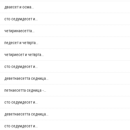
дваесет и осма...
сто седумдесет и...
четиринаесетта...
педесет и четврта...
четириесет и четврта...
сто седумдесет и...
деветнаесетта седница...
петнаесетта седница -...
сто седумдесет и...
деветнаесетта седница...
сто седумдесет и...