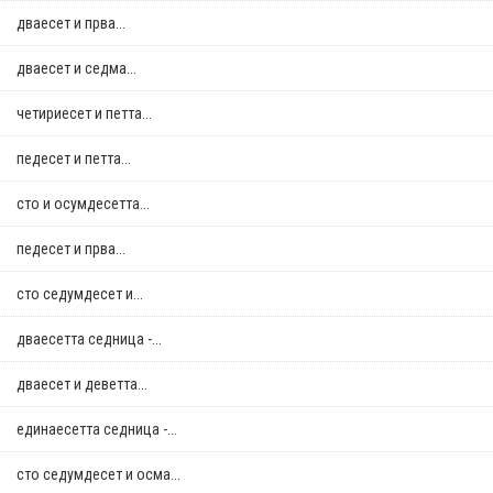
дваесет и прва...
дваесет и седма...
четириесет и петта...
педесет и петта...
сто и осумдесетта...
педесет и прва...
сто седумдесет и...
дваесетта седница -...
дваесет и деветта...
единаесетта седница -...
сто седумдесет и осма...