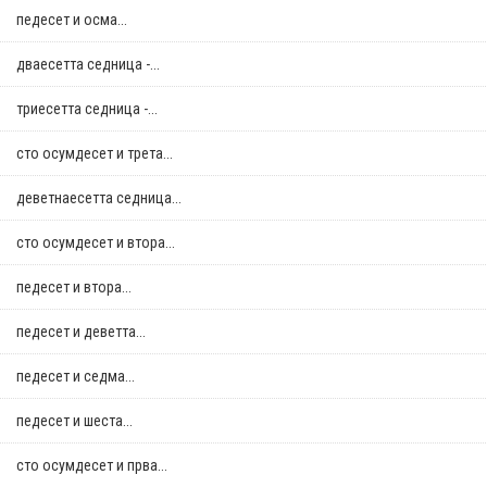
педесет и осма...
дваесетта седница -...
триесетта седница -...
сто осумдесет и трета...
деветнаесетта седница...
сто осумдесет и втора...
педесет и втора...
педесет и деветта...
педесет и седма...
педесет и шеста...
сто осумдесет и прва...