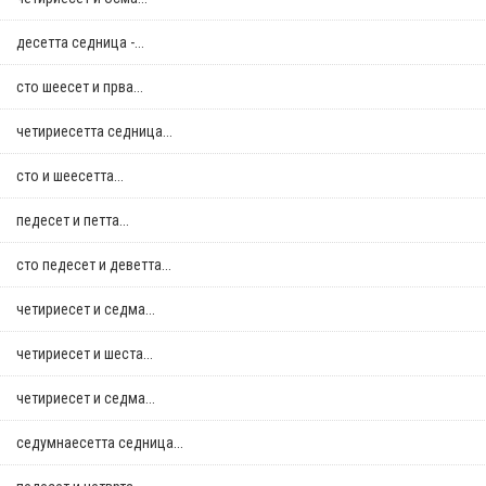
десетта седница -...
сто шеесет и прва...
четириесетта седница...
сто и шеесетта...
педесет и петта...
сто педесет и деветта...
четириесет и седма...
четириесет и шеста...
четириесет и седма...
седумнаесетта седница...