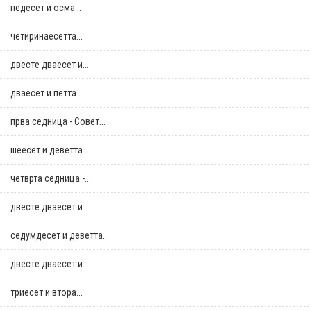
педесет и осма...
четиринаесетта...
двестe дваесет и...
дваесет и петта...
прва седница - Совет...
шеесет и деветта...
четврта седница -...
двестe дваесет и...
седумдесет и деветта...
двестe дваесет и...
триесет и втора...