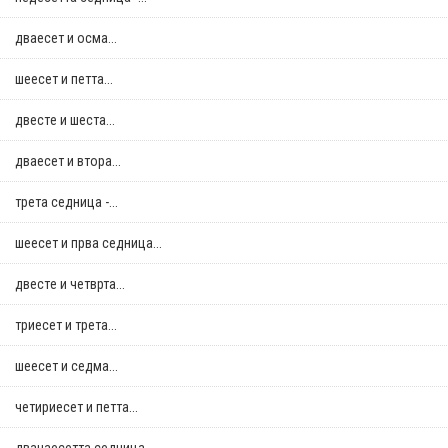
дваесет и осма...
шеесет и петта...
двестe и шеста...
дваесет и втора...
трета седница -...
шеесет и прва седница...
двестe и четврта...
триесет и трета...
шеесет и седма...
четириесет и петта...