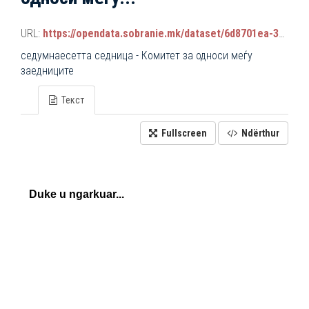
URL:
https://opendata.sobranie.mk/dataset/6d8701ea-3a42-465d-8f88-639bc6dc1a8e/resource/c25b47ef-e5b3-4c24-8049-2d1dd3db453a/download/komisiski_sednici.json
седумнаесетта седница - Комитет за односи меѓу
заедниците
Текст
Fullscreen
Ndërthur