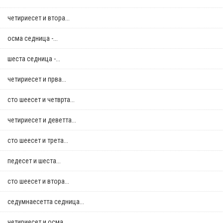
четириесет и втора...
осма седница -...
шеста седница -...
четириесет и прва...
сто шеесет и четврта...
четириесет и деветта...
сто шеесет и трета...
педесет и шеста...
сто шеесет и втора...
седумнаесетта седница...
четириесет и осма...