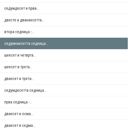
седумдесет и прва...
двестe и дванаесетта...
втора седница -...
седумнаесетта седница...
шеесет и четврта...
шеесет и трета...
дваесет и трета...
седумдесетта седница...
прва седница -...
дваесет и осма...
дваесет и седма...