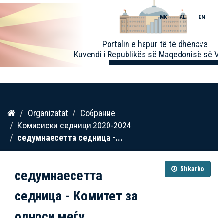
MK
AL
EN
Toggle
Portalin e hapur të të dhënave
naviga
Kuvendi i Republikës së Maqedonisë së V
Kalo
Organizatat
Собрание
te
Комисиски седници 2020-2024
përmbajtja
седумнаесетта седница -...
Shkarko
седумнаесетта
седница - Комитет за
односи меѓу...