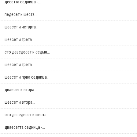
десетта седница -...
педесет и шеста...
шеесет и четврта...
шеесет и трета...
сто деведесет и седма...
шеесет и трета...
шеесет и прва седница...
дваесет и втора...
шеесет и втора...
сто деведесет и шеста...
дваесетта седница -...