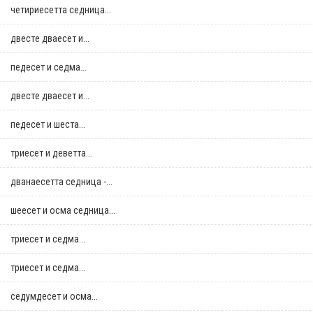
четириесетта седница...
двестe дваесет и...
педесет и седма...
двестe дваесет и...
педесет и шеста...
триесет и деветта...
дванаесетта седница -...
шеесет и осма седница...
триесет и седма...
триесет и седма...
седумдесет и осма...