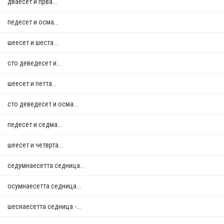
дваесет и прва...
педесет и осма...
шеесет и шеста...
сто деведесет и...
шеесет и петта...
сто деведесет и осма...
педесет и седма...
шеесет и четврта...
седумнаесетта седница...
осумнaесетта седница...
шеснаесетта седница -...