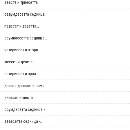
двестe и триесетта...
седумдесетта седница...
педесет и деветта...
осумнaесетта седница...
четириесет и втора...
шеесет и деветта...
четириесет и прва...
двестe дваесет и осма...
дваесет и шеста...
осумдесетта седница -...
дваесетта седница -...