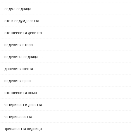
седма седница -...
сто и седумдесетта...
сто шеесет и деветта...
педесет и втора...
педесетта седница -...
дваесет и шеста...
педесет и прва...
сто шеесет и осма...
четириесет и деветта...
четиринаесетта...
тринаесетта седница -...