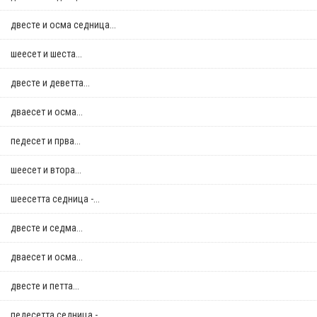
двестe и осма седница...
шеесет и шеста...
двестe и деветта...
дваесет и осма...
педесет и прва...
шеесет и втора...
шеесетта седница -...
двестe и седма...
дваесет и осма...
двестe и петта...
педесетта седница -...