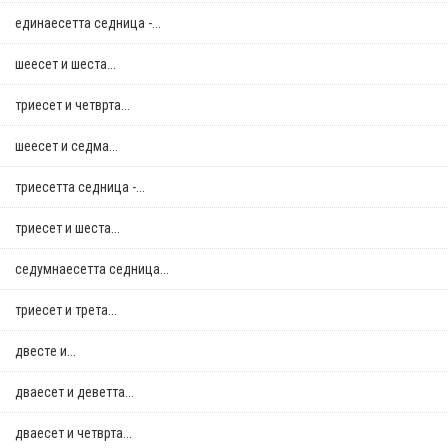
единаесетта седница -...
шеесет и шеста...
триесет и четврта...
шеесет и седма...
триесетта седница -...
триесет и шеста...
седумнаесетта седница...
триесет и трета...
двестe и...
дваесет и деветта...
дваесет и четврта...