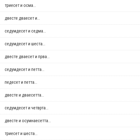
триесет и осма...
двестe дваесет и...
седумдесет и седма...
седумдесет и шеста...
двестe дваесет и прва...
седумдесет и петта...
педесет и петта...
двестe и дваесетта...
седумдесет и четврта...
двестe и осумнaесетта...
триесет и шеста...