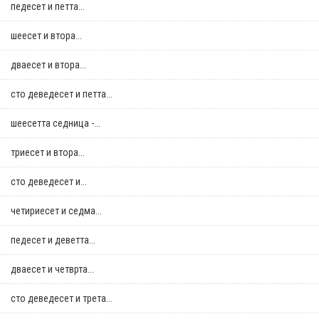
педесет и петта...
шеесет и втора...
дваесет и втора...
сто деведесет и петта...
шеесетта седница -...
триесет и втора...
сто деведесет и...
четириесет и седма...
педесет и деветта...
дваесет и четврта...
сто деведесет и трета...