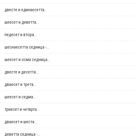
двестe и единаесетта...
шеесет и деветта...
педесет и втора...
шеснаесетта седница -...
шеесет и осма седница...
двестe и десетта...
дваесет и трета...
шеесет и седма...
триесет и четврта...
дваесет и шеста...
деветта седница -...