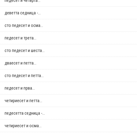
педесет и четврта...
деветта седница -...
сто педесет и осма...
педесет и трета...
сто педесет и шеста...
дваесет и петта...
сто педесет и петта...
педесет и прва...
четириесет и петта...
педесетта седница -...
четириесет и осма...