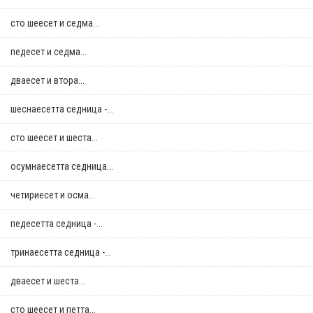
сто шеесет и седма...
педесет и седма...
дваесет и втора...
шеснаесетта седница -...
сто шеесет и шеста...
осумнaесетта седница...
четириесет и осма...
педесетта седница -...
тринаесетта седница -...
дваесет и шеста...
сто шеесет и петта...