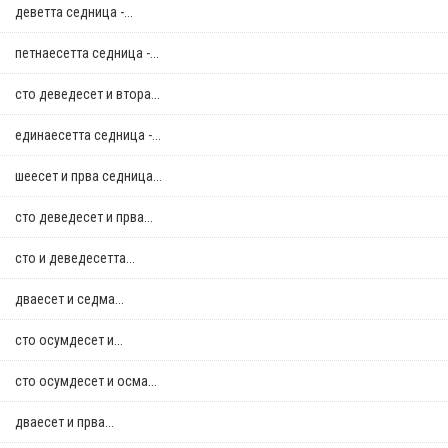
деветта седница -...
петнаесетта седница -...
сто деведесет и втора...
единаесетта седница -...
шеесет и прва седница...
сто деведесет и прва...
сто и деведесетта...
дваесет и седма...
сто осумдесет и...
сто осумдесет и осма...
дваесет и прва...