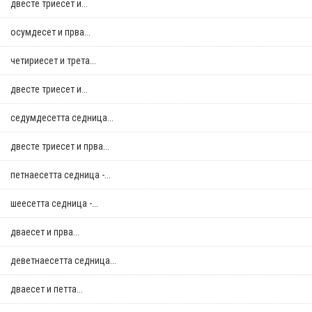
двестe триесет и...
осумдесет и прва...
четириесет и трета...
двестe триесет и...
седумдесетта седница...
двестe триесет и прва...
петнаесетта седница -...
шеесетта седница -...
дваесет и прва...
деветнаесетта седница...
дваесет и петта...