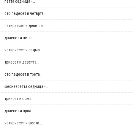
петта седница -...
сто педесет и четврта...
четириесет и деветта...
дваесет и петта...
четириесет и седма...
триесет и деветта...
сто педесет и трета...
шеснаесетта седница -...
триесет и осма...
дваесет и прва...
четириесет и шеста...