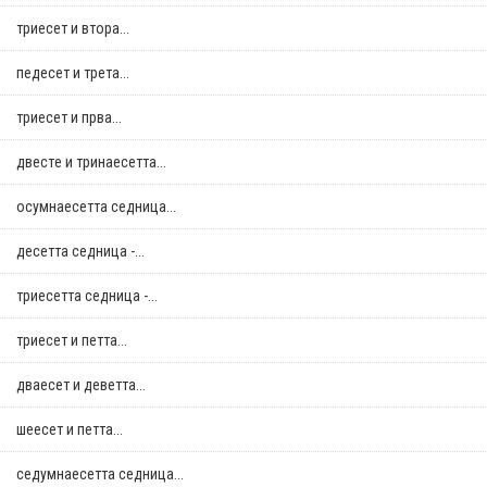
триесет и втора...
педесет и трета...
триесет и прва...
двестe и тринаесетта...
осумнaесетта седница...
десетта седница -...
триесетта седница -...
триесет и петта...
дваесет и деветта...
шеесет и петта...
седумнаесетта седница...