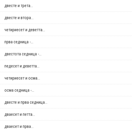
двестe и трета...
двестe и втора...
четириесет и деветта...
прва седница -...
двестота седница -...
педесет и деветта...
четириесет и осма...
осма седница -...
двестe и прва седница...
дваесет и петта...
дваесет и прва...