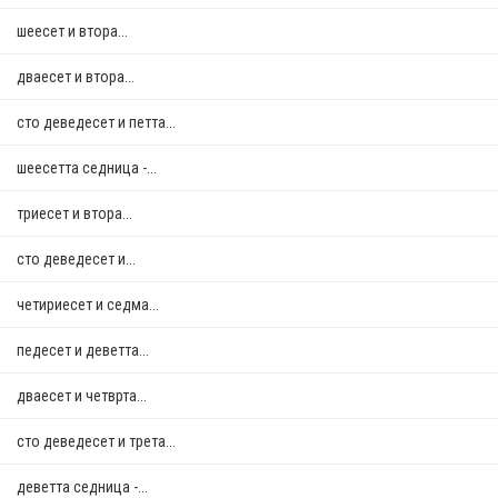
шеесет и втора...
дваесет и втора...
сто деведесет и петта...
шеесетта седница -...
триесет и втора...
сто деведесет и...
четириесет и седма...
педесет и деветта...
дваесет и четврта...
сто деведесет и трета...
деветта седница -...