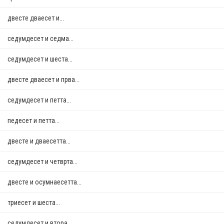
двестe дваесет и...
седумдесет и седма...
седумдесет и шеста...
двестe дваесет и прва...
седумдесет и петта...
педесет и петта...
двестe и дваесетта...
седумдесет и четврта...
двестe и осумнaесетта...
триесет и шеста...
седумдесет и втора...