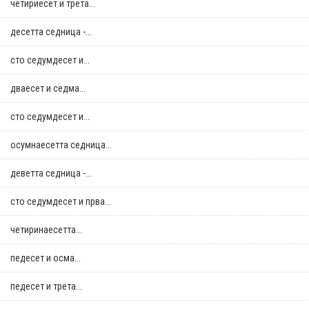
четириесет и трета...
десетта седница -...
сто седумдесет и...
дваесет и седма...
сто седумдесет и...
осумнaесетта седница...
деветта седница -...
сто седумдесет и прва...
четиринаесетта...
педесет и осма...
педесет и трета...