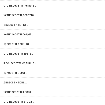
сто педесет и четврта...
четириесет и деветта...
дваесет и петта...
четириесет и седма...
триесет и деветта...
сто педесет и трета...
шеснаесетта седница -...
триесет и осма...
дваесет и прва...
четириесет и шеста...
сто педесет и втора...