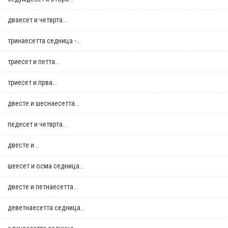
дваесет и четврта...
тринаесетта седница -...
триесет и петта...
триесет и прва...
двестe и шеснаесетта...
педесет и четврта...
двестe и...
шеесет и осма седница...
двестe и петнаесетта...
деветнаесетта седница...