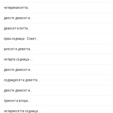
четиринаесетта...
двестe дваесет и...
дваесет и петта...
прва седница - Совет...
шеесет и деветта...
четврта седница -...
двестe дваесет и...
седумдесет и деветта...
двестe дваесет и...
триесет и втора...
четириесетта седница...