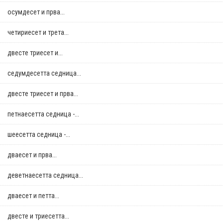
осумдесет и прва...
четириесет и трета...
двестe триесет и...
седумдесетта седница...
двестe триесет и прва...
петнаесетта седница -...
шеесетта седница -...
дваесет и прва...
деветнаесетта седница...
дваесет и петта...
двестe и триесетта...