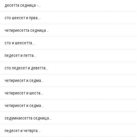
десетта седница -...
сто шеесет и прва...
четириесетта седница...
сто и шеесетта...
педесет и петта...
сто педесет и деветта...
четириесет и седма...
четириесет и шеста...
четириесет и седма...
седумнаесетта седница...
педесет и четврта...