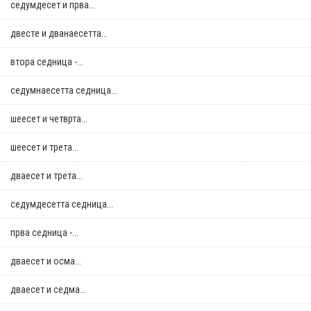
седумдесет и прва...
двестe и дванаесетта...
втора седница -...
седумнаесетта седница...
шеесет и четврта...
шеесет и трета...
дваесет и трета...
седумдесетта седница...
прва седница -...
дваесет и осма...
дваесет и седма...