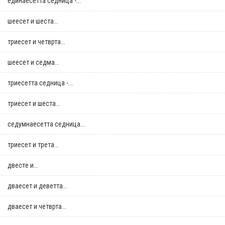
единаесетта седница -...
шеесет и шеста...
триесет и четврта...
шеесет и седма...
триесетта седница -...
триесет и шеста...
седумнаесетта седница...
триесет и трета...
двестe и...
дваесет и деветта...
дваесет и четврта...