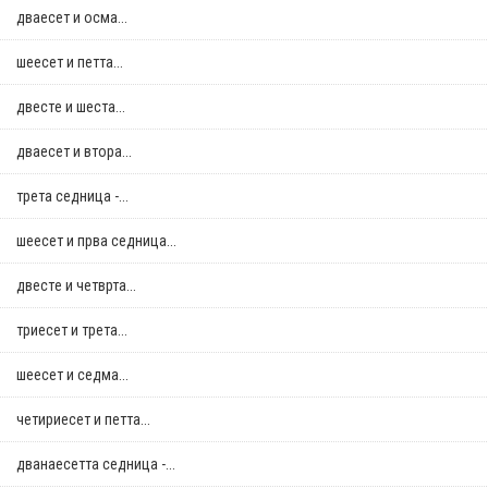
дваесет и осма...
шеесет и петта...
двестe и шеста...
дваесет и втора...
трета седница -...
шеесет и прва седница...
двестe и четврта...
триесет и трета...
шеесет и седма...
четириесет и петта...
дванаесетта седница -...