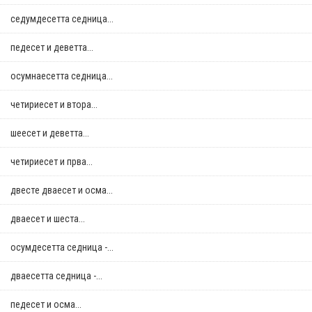
седумдесетта седница...
педесет и деветта...
осумнaесетта седница...
четириесет и втора...
шеесет и деветта...
четириесет и прва...
двестe дваесет и осма...
дваесет и шеста...
осумдесетта седница -...
дваесетта седница -...
педесет и осма...