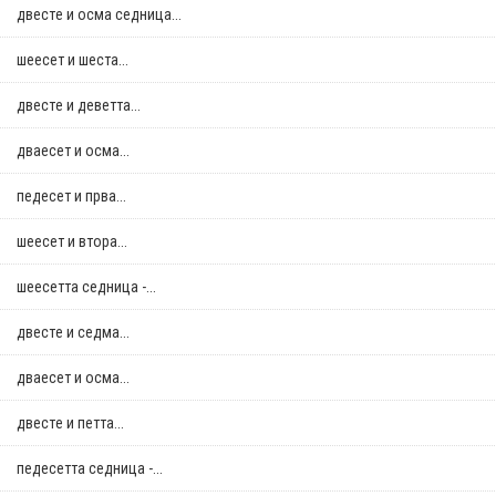
двестe и осма седница...
шеесет и шеста...
двестe и деветта...
дваесет и осма...
педесет и прва...
шеесет и втора...
шеесетта седница -...
двестe и седма...
дваесет и осма...
двестe и петта...
педесетта седница -...