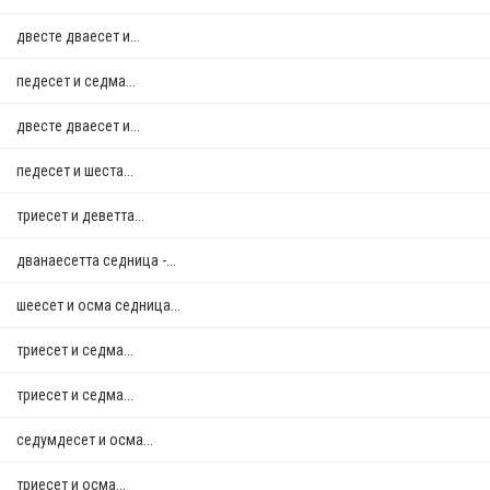
двестe дваесет и...
педесет и седма...
двестe дваесет и...
педесет и шеста...
триесет и деветта...
дванаесетта седница -...
шеесет и осма седница...
триесет и седма...
триесет и седма...
седумдесет и осма...
триесет и осма...