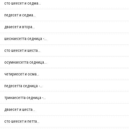
сто шеесет и седма...
педесет и седма...
дваесет и втора...
шеснаесетта седница -...
сто шеесет и шеста...
осумнaесетта седница...
четириесет и осма...
педесетта седница -...
тринаесетта седница -...
дваесет и шеста...
сто шеесет и петта...