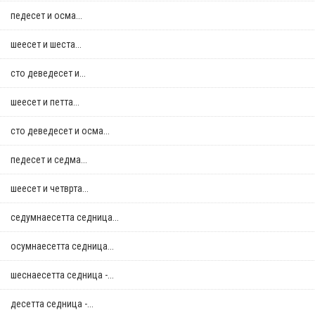
педесет и осма...
шеесет и шеста...
сто деведесет и...
шеесет и петта...
сто деведесет и осма...
педесет и седма...
шеесет и четврта...
седумнаесетта седница...
осумнaесетта седница...
шеснаесетта седница -...
десетта седница -...