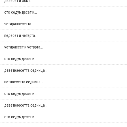
дваесет и осма...
сто седумдесет и...
четиринаесетта...
педесет и четврта...
четириесет и четврта...
сто седумдесет и...
деветнаесетта седница...
петнаесетта седница -...
сто седумдесет и...
деветнаесетта седница...
сто седумдесет и...