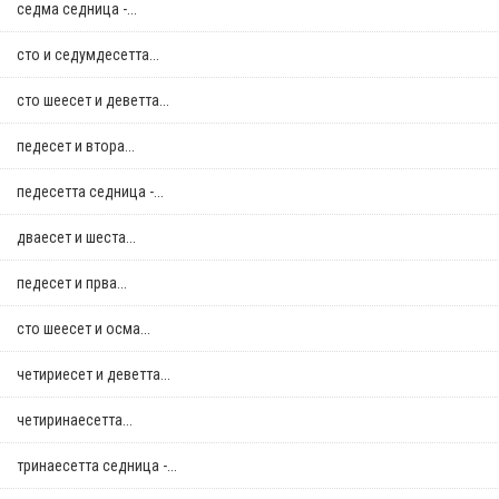
седма седница -...
сто и седумдесетта...
сто шеесет и деветта...
педесет и втора...
педесетта седница -...
дваесет и шеста...
педесет и прва...
сто шеесет и осма...
четириесет и деветта...
четиринаесетта...
тринаесетта седница -...