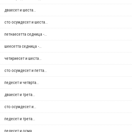
дваесет и шеста...
сто осумдесет и шеста...
петнаесетта седница -...
шеесетта седница -...
четириесет и шеста...
сто осумдесет и петта...
педесет и четврта...
дваесет и трета...
сто осумдесет и...
педесет и трета...
педесет и осма...