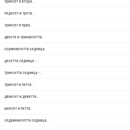
триесет и втора...
педесет и трета...
триесет и прва...
двестe и тринаесетта...
осумнaесетта седница...
десетта седница -...
триесетта седница -...
триесет и петта...
дваесет и деветта...
шеесет и петта...
седумнаесетта седница...