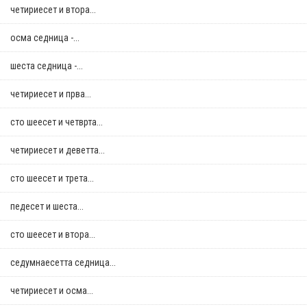
четириесет и втора...
осма седница -...
шеста седница -...
четириесет и прва...
сто шеесет и четврта...
четириесет и деветта...
сто шеесет и трета...
педесет и шеста...
сто шеесет и втора...
седумнаесетта седница...
четириесет и осма...