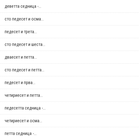
деветта седница -...
сто педесет и осма...
педесет и трета...
сто педесет и шеста...
дваесет и петта...
сто педесет и петта...
педесет и прва...
четириесет и петта...
педесетта седница -...
четириесет и осма...
петта седница -...