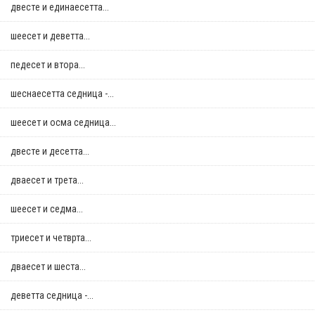
двестe и единаесетта...
шеесет и деветта...
педесет и втора...
шеснаесетта седница -...
шеесет и осма седница...
двестe и десетта...
дваесет и трета...
шеесет и седма...
триесет и четврта...
дваесет и шеста...
деветта седница -...