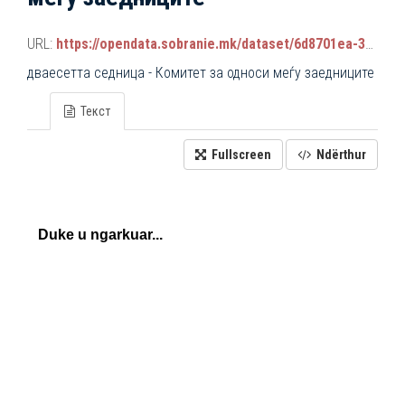
URL:
https://opendata.sobranie.mk/dataset/6d8701ea-3a42-465d-8f88-639bc6dc1a8e/resource/1f525608-abd3-404e-b304-7bea761a6979/download/komisiski_sednici.json
дваесетта седница - Комитет за односи меѓу заедниците
Текст
Fullscreen
Ndërthur