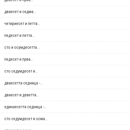
дваесет и седма...
четириесет и петта...
педесет и петта...
сто и осумдесетта...
педесет и прва...
сто седумдесет и...
дваесетта седница -...
дваесет и деветта...
единаесетта седница -...
сто седумдесет и осма...