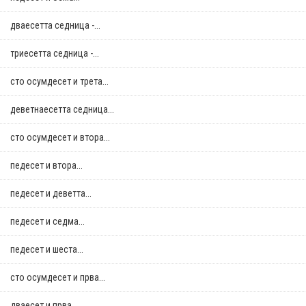
дваесетта седница -...
триесетта седница -...
сто осумдесет и трета...
деветнаесетта седница...
сто осумдесет и втора...
педесет и втора...
педесет и деветта...
педесет и седма...
педесет и шеста...
сто осумдесет и прва...
дваесет и прва...