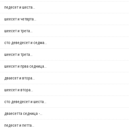
педесет и шеста...
шеесет и четврта...
шеесет и трета...
сто деведесет и седма...
шеесет и трета...
шеесет и прва седница...
дваесет и втора...
шеесет и втора...
сто деведесет и шеста...
дваесетта седница -...
педесет и петта...