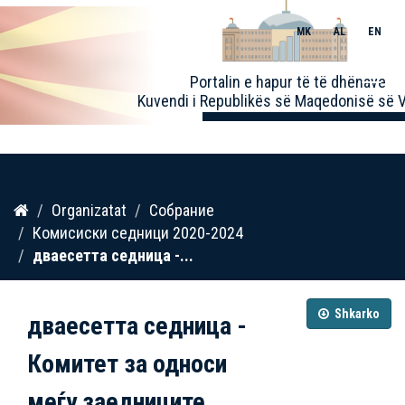
MK
AL
EN
Toggle
Portalin e hapur të të dhënave
naviga
Kuvendi i Republikës së Maqedonisë së V
Kalo
Organizatat
Собрание
te
Комисиски седници 2020-2024
përmbajtja
дваесетта седница -...
Shkarko
дваесетта седница -
Комитет за односи
меѓу заедниците