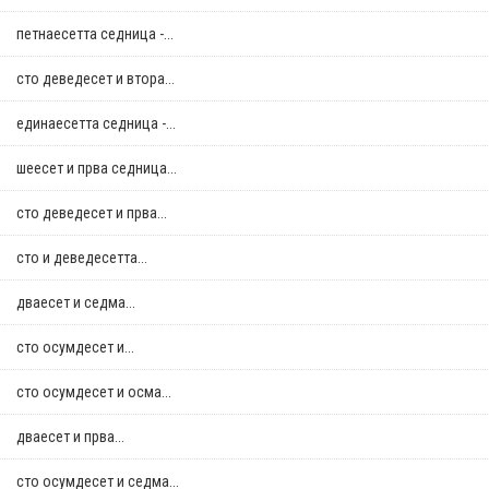
петнаесетта седница -...
сто деведесет и втора...
единаесетта седница -...
шеесет и прва седница...
сто деведесет и прва...
сто и деведесетта...
дваесет и седма...
сто осумдесет и...
сто осумдесет и осма...
дваесет и прва...
сто осумдесет и седма...