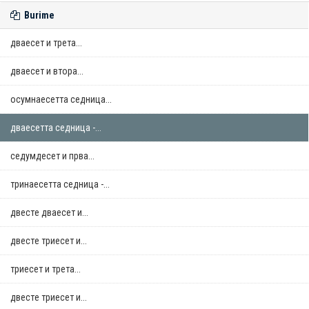
Burime
дваесет и трета...
дваесет и втора...
осумнaесетта седница...
дваесетта седница -...
седумдесет и прва...
тринаесетта седница -...
двестe дваесет и...
двестe триесет и...
триесет и трета...
двестe триесет и...