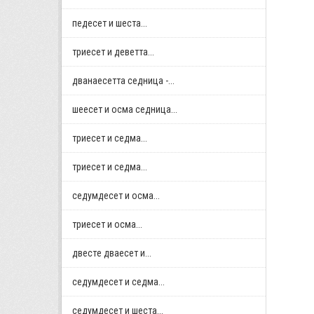
педесет и шеста...
триесет и деветта...
дванаесетта седница -...
шеесет и осма седница...
триесет и седма...
триесет и седма...
седумдесет и осма...
триесет и осма...
двестe дваесет и...
седумдесет и седма...
седумдесет и шеста...