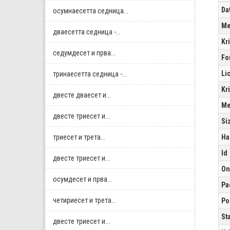
Da
осумнaесетта седница...
Me
дваесетта седница -...
Kr
седумдесет и прва...
Fo
Li
тринаесетта седница -...
Kr
двестe дваесет и...
Me
двестe триесет и...
Si
триесет и трета...
Ha
Id
двестe триесет и...
On
осумдесет и прва...
Pa
четириесет и трета...
Po
St
двестe триесет и...