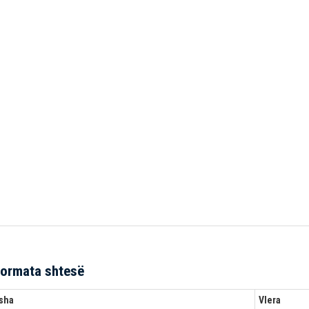
formata shtesë
sha
Vlera