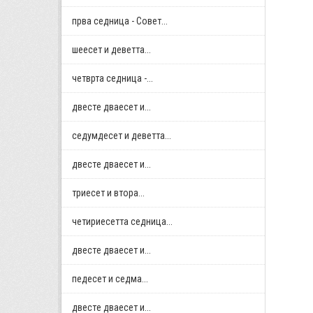
прва седница - Совет...
шеесет и деветта...
четврта седница -...
двестe дваесет и...
седумдесет и деветта...
двестe дваесет и...
триесет и втора...
четириесетта седница...
двестe дваесет и...
педесет и седма...
двестe дваесет и...