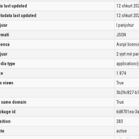
ta last updated
12 shkurt 20
tadata last updated
12 shkurt 20
ijuar
I panjohur
rmati
JSON
cenca
Asnjë licencë
ijuar
2 vjet më pa
dia type
application/
ze
1 874
s views
True
3b29c827-b
 same domain
True
ckage id
6d8701ea-3a
sition
283
ate
active