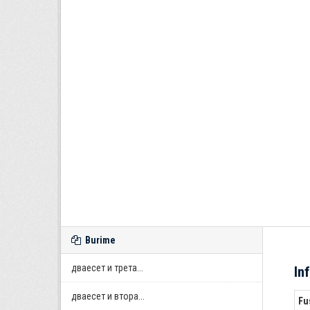
Burime
дваесет и трета...
In
дваесет и втора...
Fu