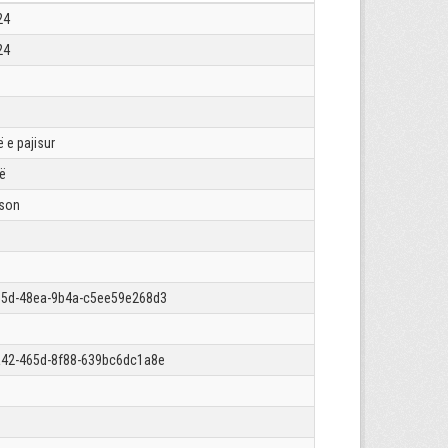
24
24
 e pajisur
rë
json
15d-48ea-9b4a-c5ee59e268d3
42-465d-8f88-639bc6dc1a8e