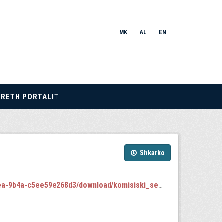
MK
AL
EN
RRETH PORTALIT
Shkarko
a-c5ee59e268d3/download/komisiski_sednici.json