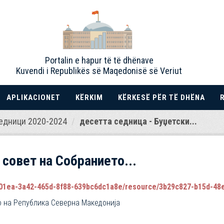
Portalin e hapur të të dhënave
Kuvendi i Republikës së Maqedonisë së Veriut
APLIKACIONET
KËRKIM
KËRKESË PËR TË DHËNA
едници 2020-2024
десетта седница - Буџетски...
 совет на Собранието...
1ea-3a42-465d-8f88-639bc6dc1a8e/resource/3b29c827-b15d-48ea-9b4
о на Република Северна Македонија