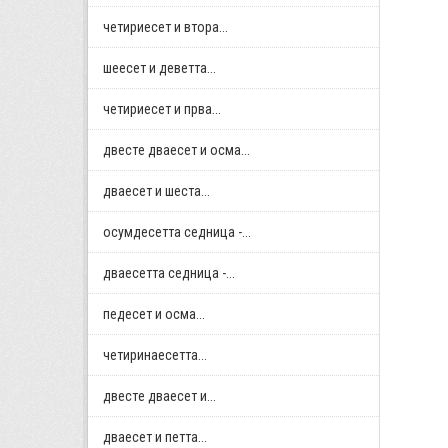
четириесет и втора...
шеесет и деветта...
четириесет и прва...
двестe дваесет и осма...
дваесет и шеста...
осумдесетта седница -...
дваесетта седница -...
педесет и осма...
четиринаесетта...
двестe дваесет и...
дваесет и петта...