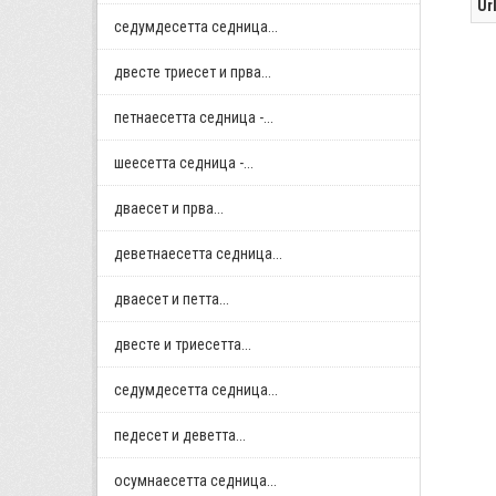
Ur
седумдесетта седница...
двестe триесет и прва...
петнаесетта седница -...
шеесетта седница -...
дваесет и прва...
деветнаесетта седница...
дваесет и петта...
двестe и триесетта...
седумдесетта седница...
педесет и деветта...
осумнaесетта седница...