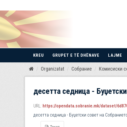
KREU
GRUPET E TË DHËNAVE
LAJME
Kalo
Organizatat
Собрание
Комисиски с
te
përmbajtja
десетта седница - Буџетски
URL:
https://opendata.sobranie.mk/dataset/6d870
десетта седница - Буџетски совет на Собраниет