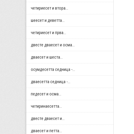
четириесет и втора...
шеесет и деветта...
четириесет и прва...
двестe дваесет и осма...
дваесет и шеста...
осумдесетта седница -...
дваесетта седница -...
педесет и осма...
четиринаесетта...
двестe дваесет и...
дваесет и петта...