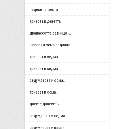
педесет и шеста...
триесет и деветта...
дванаесетта седница -...
шеесет и осма седница...
триесет и седма...
триесет и седма...
седумдесет и осма...
триесет и осма...
двестe дваесет и...
седумдесет и седма...
седумдесет и шеста...