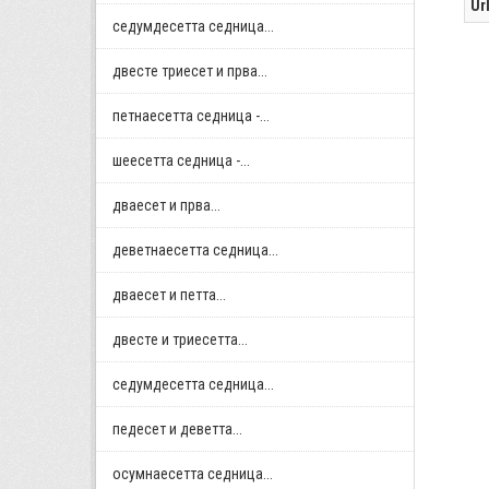
Ur
седумдесетта седница...
двестe триесет и прва...
петнаесетта седница -...
шеесетта седница -...
дваесет и прва...
деветнаесетта седница...
дваесет и петта...
двестe и триесетта...
седумдесетта седница...
педесет и деветта...
осумнaесетта седница...