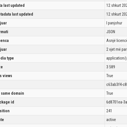
ta last updated
12 shkurt 20
tadata last updated
12 shkurt 20
ijuar
I panjohur
rmati
JSON
cenca
Asnjë licencë
ijuar
2 vjet më pa
dia type
application/
ze
3 589
s views
True
c63ab3f4-c8
 same domain
True
ckage id
6d8701ea-3a
sition
241
ate
active