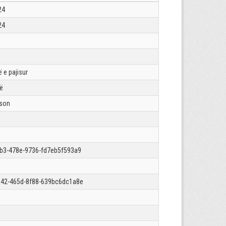
24
24
 e pajisur
rë
json
b3-478e-9736-fd7eb5f593a9
42-465d-8f88-639bc6dc1a8e