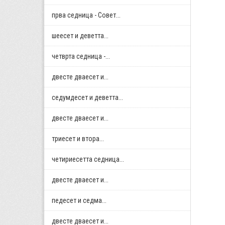
прва седница - Совет...
шеесет и деветта...
четврта седница -...
двестe дваесет и...
седумдесет и деветта...
двестe дваесет и...
триесет и втора...
четириесетта седница...
двестe дваесет и...
педесет и седма...
двестe дваесет и...