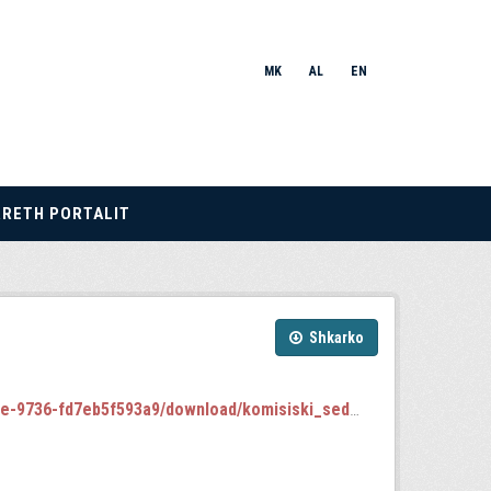
MK
AL
EN
RRETH PORTALIT
Shkarko
6-fd7eb5f593a9/download/komisiski_sednici.json