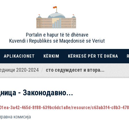
Portalin e hapur të të dhënave
Kuvendi i Republikës së Maqedonisë së Veriut
APLIKACIONET
KËRKIM
KËRKESË PËR TË DHËNA
едници 2020-2024
сто седумдесет и втора...
ница - Законодавно...
1ea-3a42-465d-8f88-639bc6dc1a8e/resource/c63ab3f4-c8b3-478e-973
правна комисија