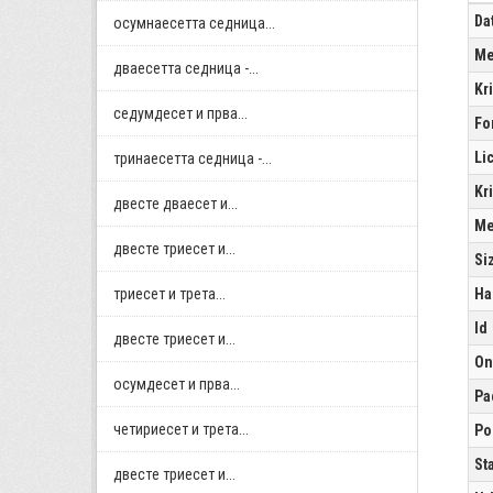
Da
осумнaесетта седница...
Me
дваесетта седница -...
Kr
седумдесет и прва...
Fo
Li
тринаесетта седница -...
Kr
двестe дваесет и...
Me
двестe триесет и...
Si
триесет и трета...
Ha
Id
двестe триесет и...
On
осумдесет и прва...
Pa
четириесет и трета...
Po
St
двестe триесет и...