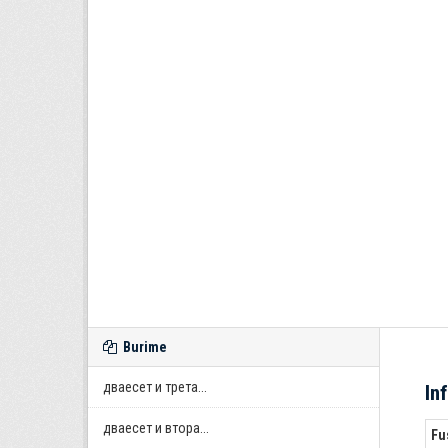
Burime
дваесет и трета...
In
дваесет и втора...
Fu