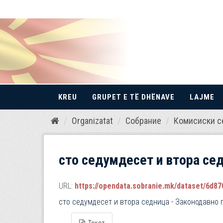
KREU
GRUPET E TË DHËNAVE
LAJME
Kalo
Organizatat
Собрание
Комисиски с
te
përmbajtja
сто седумдесет и втора сед
URL:
https://opendata.sobranie.mk/dataset/6d870
сто седумдесет и втора седница - Законодавно 