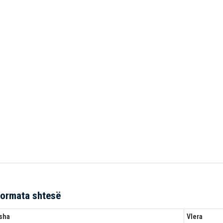
formata shtesë
sha
Vlera