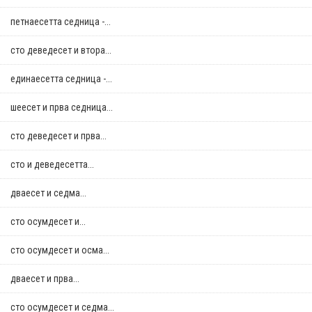
петнаесетта седница -...
сто деведесет и втора...
единаесетта седница -...
шеесет и прва седница...
сто деведесет и прва...
сто и деведесетта...
дваесет и седма...
сто осумдесет и...
сто осумдесет и осма...
дваесет и прва...
сто осумдесет и седма...