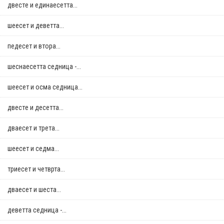
двестe и единаесетта...
шеесет и деветта...
педесет и втора...
шеснаесетта седница -...
шеесет и осма седница...
двестe и десетта...
дваесет и трета...
шеесет и седма...
триесет и четврта...
дваесет и шеста...
деветта седница -...