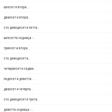
шеесет и втора...
дваесет и втора...
сто деведесет и петта...
шеесетта седница -...
триесет и втора...
сто деведесет и...
четириесет и седма...
педесет и деветта...
дваесет и четврта...
сто деведесет и трета...
деветта седница -...