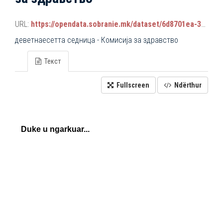
URL:
https://opendata.sobranie.mk/dataset/6d8701ea-3a42-465d-8f88-639bc6dc1a8e/resource/39a62d23-d75e-4693-b4a0-b2a7aa589baf/download/komisiski_sednici.json
деветнаесетта седница - Комисија за здравство
Текст
Fullscreen
Ndërthur