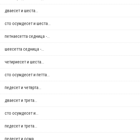
дваесет и шеста...
сто осумдесет и шеста...
петнаесетта седница -...
шеесетта седница -...
четириесет и шеста...
сто осумдесет и петта...
педесет и четврта...
дваесет и трета...
сто осумдесет и...
педесет и трета...
педесет и осма...