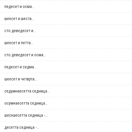
педесет и осма...
шеесет и шеста...
сто деведесет и...
шеесет и петта...
сто деведесет и осма...
педесет и седма...
шеесет и четврта...
седумнаесетта седница...
осумнaесетта седница...
шеснаесетта седница -...
десетта седница -...