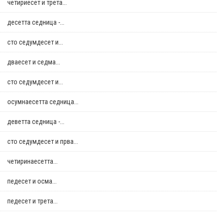
четириесет и трета...
десетта седница -...
сто седумдесет и...
дваесет и седма...
сто седумдесет и...
осумнaесетта седница...
деветта седница -...
сто седумдесет и прва...
четиринаесетта...
педесет и осма...
педесет и трета...