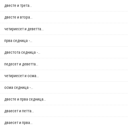
двестe и трета...
двестe и втора...
четириесет и деветта...
прва седница -...
двестота седница -...
педесет и деветта...
четириесет и осма...
осма седница -...
двестe и прва седница...
дваесет и петта...
дваесет и прва...