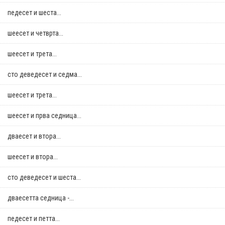
педесет и шеста...
шеесет и четврта...
шеесет и трета...
сто деведесет и седма...
шеесет и трета...
шеесет и прва седница...
дваесет и втора...
шеесет и втора...
сто деведесет и шеста...
дваесетта седница -...
педесет и петта...