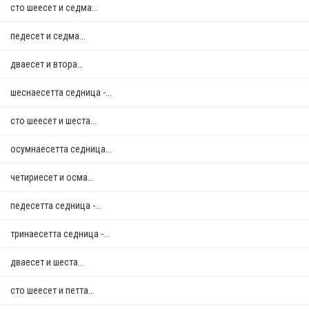
сто шеесет и седма...
педесет и седма...
дваесет и втора...
шеснаесетта седница -...
сто шеесет и шеста...
осумнaесетта седница...
четириесет и осма...
педесетта седница -...
тринаесетта седница -...
дваесет и шеста...
сто шеесет и петта...