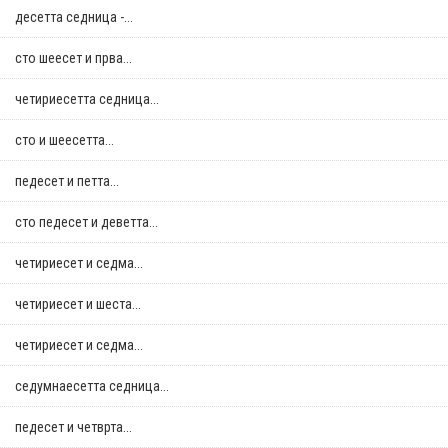
десетта седница -...
сто шеесет и прва...
четириесетта седница...
сто и шеесетта...
педесет и петта...
сто педесет и деветта...
четириесет и седма...
четириесет и шеста...
четириесет и седма...
седумнаесетта седница...
педесет и четврта...