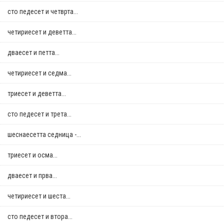
сто педесет и четврта...
четириесет и деветта...
дваесет и петта...
четириесет и седма...
триесет и деветта...
сто педесет и трета...
шеснаесетта седница -...
триесет и осма...
дваесет и прва...
четириесет и шеста...
сто педесет и втора...