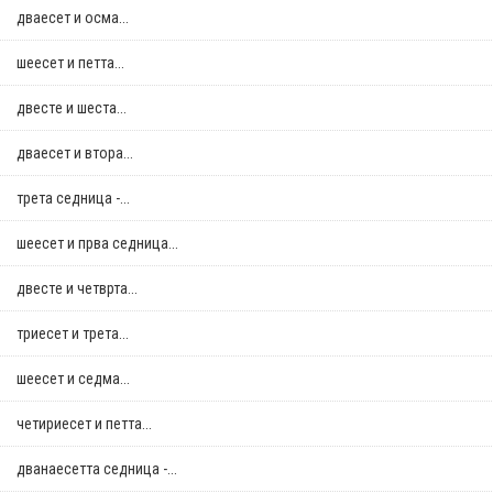
дваесет и осма...
шеесет и петта...
двестe и шеста...
дваесет и втора...
трета седница -...
шеесет и прва седница...
двестe и четврта...
триесет и трета...
шеесет и седма...
четириесет и петта...
дванаесетта седница -...