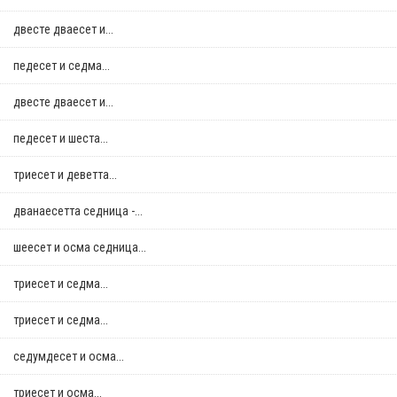
двестe дваесет и...
педесет и седма...
двестe дваесет и...
педесет и шеста...
триесет и деветта...
дванаесетта седница -...
шеесет и осма седница...
триесет и седма...
триесет и седма...
седумдесет и осма...
триесет и осма...