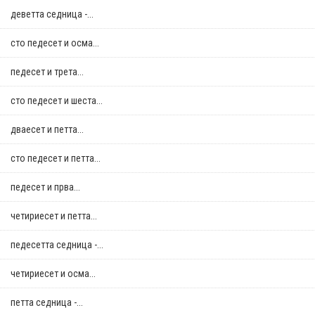
деветта седница -...
сто педесет и осма...
педесет и трета...
сто педесет и шеста...
дваесет и петта...
сто педесет и петта...
педесет и прва...
четириесет и петта...
педесетта седница -...
четириесет и осма...
петта седница -...