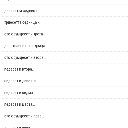
дваесетта седница -...
триесетта седница -...
сто осумдесет и трета...
деветнаесетта седница...
сто осумдесет и втора...
педесет и втора...
педесет и деветта...
педесет и седма...
педесет и шеста...
сто осумдесет и прва...
дваесет и прва...