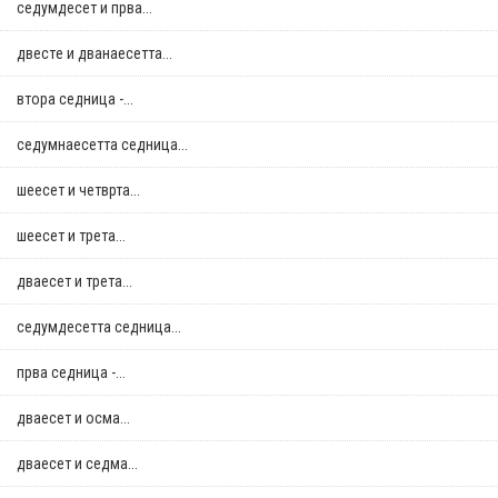
седумдесет и прва...
двестe и дванаесетта...
втора седница -...
седумнаесетта седница...
шеесет и четврта...
шеесет и трета...
дваесет и трета...
седумдесетта седница...
прва седница -...
дваесет и осма...
дваесет и седма...