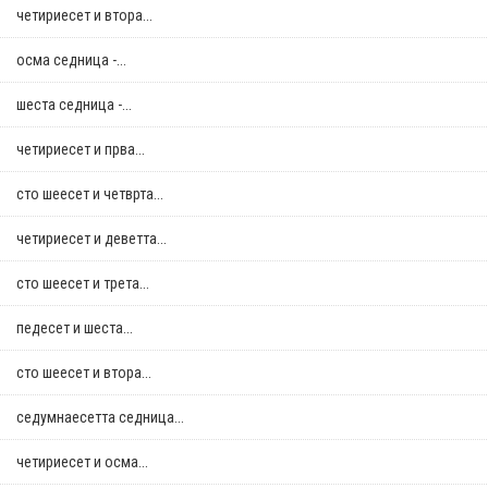
четириесет и втора...
осма седница -...
шеста седница -...
четириесет и прва...
сто шеесет и четврта...
четириесет и деветта...
сто шеесет и трета...
педесет и шеста...
сто шеесет и втора...
седумнаесетта седница...
четириесет и осма...