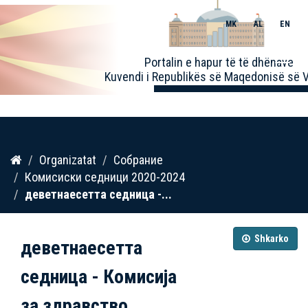
MK
AL
EN
Toggle
Portalin e hapur të të dhënave
naviga
Kuvendi i Republikës së Maqedonisë së V
Kalo
Organizatat
Собрание
te
Комисиски седници 2020-2024
përmbajtja
деветнаесетта седница -...
Shkarko
деветнаесетта
седница - Комисија
за здравство