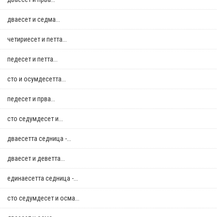
дваесет и седма...
четириесет и петта...
педесет и петта...
сто и осумдесетта...
педесет и прва...
сто седумдесет и...
дваесетта седница -...
дваесет и деветта...
единаесетта седница -...
сто седумдесет и осма...