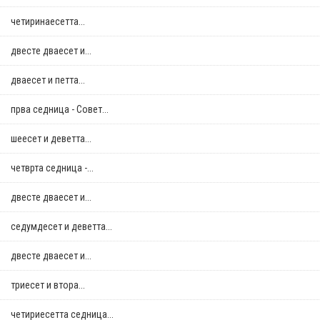
четиринаесетта...
двестe дваесет и...
дваесет и петта...
прва седница - Совет...
шеесет и деветта...
четврта седница -...
двестe дваесет и...
седумдесет и деветта...
двестe дваесет и...
триесет и втора...
четириесетта седница...