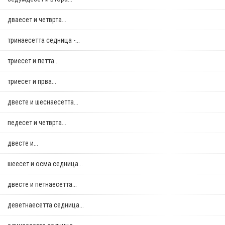
дваесет и четврта...
тринаесетта седница -...
триесет и петта...
триесет и прва...
двестe и шеснаесетта...
педесет и четврта...
двестe и...
шеесет и осма седница...
двестe и петнаесетта...
деветнаесетта седница...