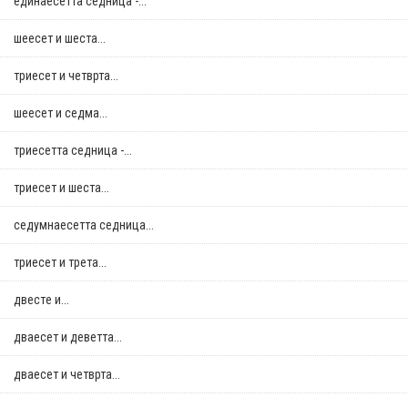
единаесетта седница -...
шеесет и шеста...
триесет и четврта...
шеесет и седма...
триесетта седница -...
триесет и шеста...
седумнаесетта седница...
триесет и трета...
двестe и...
дваесет и деветта...
дваесет и четврта...