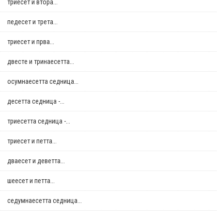
триесет и втора...
педесет и трета...
триесет и прва...
двестe и тринаесетта...
осумнaесетта седница...
десетта седница -...
триесетта седница -...
триесет и петта...
дваесет и деветта...
шеесет и петта...
седумнаесетта седница...