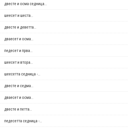
двестe и осма седница...
шеесет и шеста...
двестe и деветта...
дваесет и осма...
педесет и прва...
шеесет и втора...
шеесетта седница -...
двестe и седма...
дваесет и осма...
двестe и петта...
педесетта седница -...