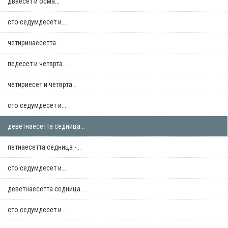
дваесет и осма...
сто седумдесет и...
четиринаесетта...
педесет и четврта...
четириесет и четврта...
сто седумдесет и...
деветнаесетта седница...
петнаесетта седница -...
сто седумдесет и...
деветнаесетта седница...
сто седумдесет и...