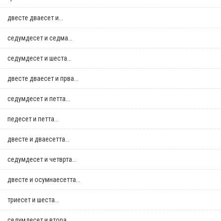
двестe дваесет и...
седумдесет и седма...
седумдесет и шеста...
двестe дваесет и прва...
седумдесет и петта...
педесет и петта...
двестe и дваесетта...
седумдесет и четврта...
двестe и осумнaесетта...
триесет и шеста...
седумдесет и втора...