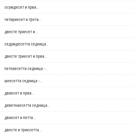
осумдесет и прва...
четириесет и трета...
двестe триесет и...
седумдесетта седница...
двестe триесет и прва...
петнаесетта седница -...
шеесетта седница -...
дваесет и прва...
деветнаесетта седница...
дваесет и петта...
двестe и триесетта...