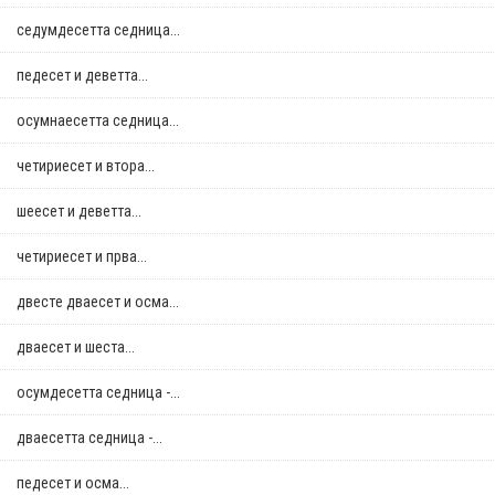
седумдесетта седница...
педесет и деветта...
осумнaесетта седница...
четириесет и втора...
шеесет и деветта...
четириесет и прва...
двестe дваесет и осма...
дваесет и шеста...
осумдесетта седница -...
дваесетта седница -...
педесет и осма...