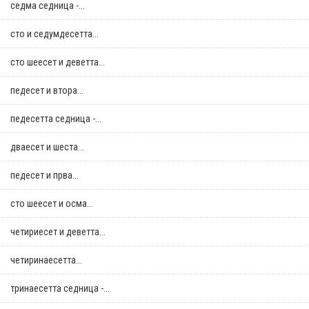
седма седница -...
сто и седумдесетта...
сто шеесет и деветта...
педесет и втора...
педесетта седница -...
дваесет и шеста...
педесет и прва...
сто шеесет и осма...
четириесет и деветта...
четиринаесетта...
тринаесетта седница -...