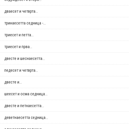
дваесет и четврта...
тринаесетта седница -...
триесет и петта...
триесет и прва...
двестe и шеснаесетта...
педесет и четврта...
двестe и...
шеесет и осма седница...
двестe и петнаесетта...
деветнаесетта седница...