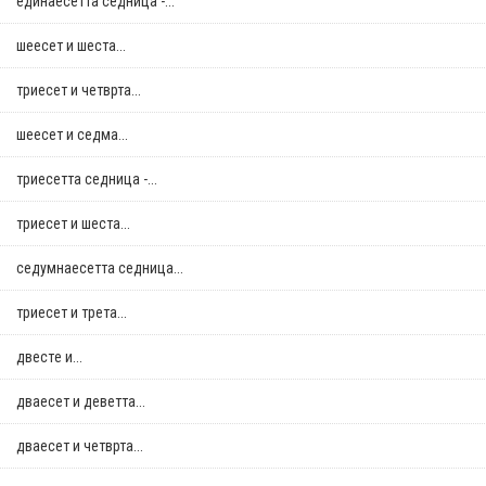
единаесетта седница -...
шеесет и шеста...
триесет и четврта...
шеесет и седма...
триесетта седница -...
триесет и шеста...
седумнаесетта седница...
триесет и трета...
двестe и...
дваесет и деветта...
дваесет и четврта...