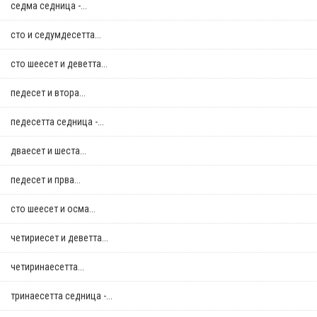
седма седница -...
сто и седумдесетта...
сто шеесет и деветта...
педесет и втора...
педесетта седница -...
дваесет и шеста...
педесет и прва...
сто шеесет и осма...
четириесет и деветта...
четиринаесетта...
тринаесетта седница -...