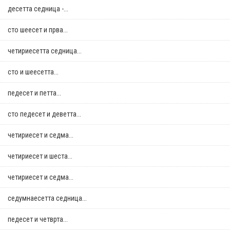
десетта седница -...
сто шеесет и прва...
четириесетта седница...
сто и шеесетта...
педесет и петта...
сто педесет и деветта...
четириесет и седма...
четириесет и шеста...
четириесет и седма...
седумнаесетта седница...
педесет и четврта...