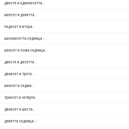
двестe и единаесетта...
шеесет и деветта...
педесет и втора...
шеснаесетта седница -...
шеесет и осма седница...
двестe и десетта...
дваесет и трета...
шеесет и седма...
триесет и четврта...
дваесет и шеста...
деветта седница -...