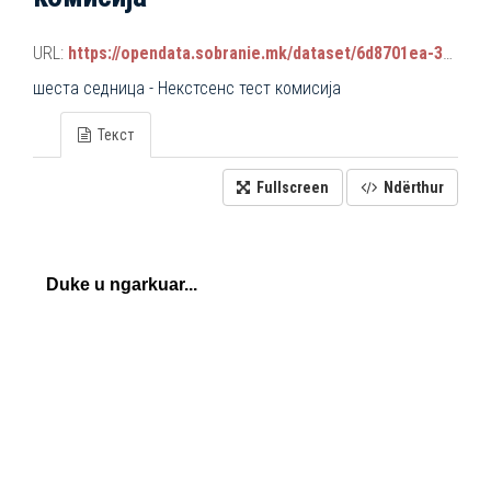
URL:
https://opendata.sobranie.mk/dataset/6d8701ea-3a42-465d-8f88-639bc6dc1a8e/resource/e00f1723-65ba-4ac0-bc01-55cf84c7a4dc/download/komisiski_sednici.json
шеста седница - Некстсенс тест комисија
Текст
Fullscreen
Ndërthur