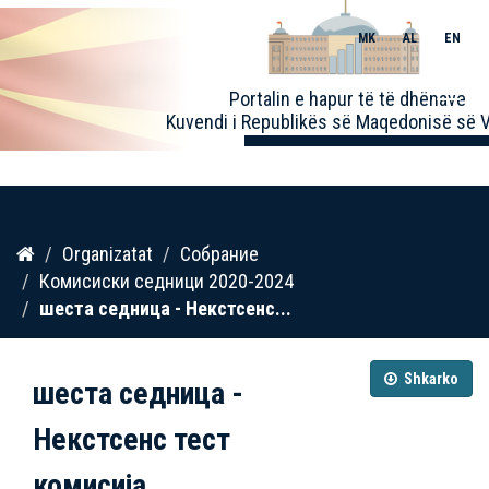
MK
AL
EN
Toggle
Portalin e hapur të të dhënave
naviga
Kuvendi i Republikës së Maqedonisë së V
Kalo
Organizatat
Собрание
te
Комисиски седници 2020-2024
përmbajtja
шеста седница - Некстсенс...
Shkarko
шеста седница -
Некстсенс тест
комисија