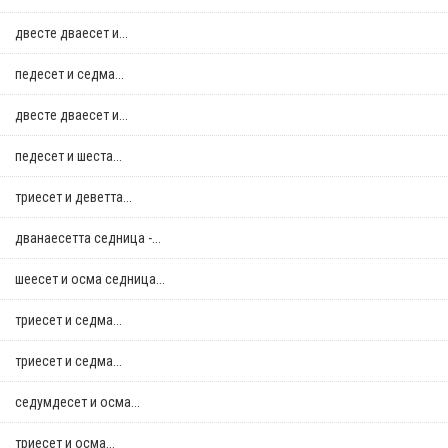
двестe дваесет и...
педесет и седма...
двестe дваесет и...
педесет и шеста...
триесет и деветта...
дванаесетта седница -...
шеесет и осма седница...
триесет и седма...
триесет и седма...
седумдесет и осма...
триесет и осма...