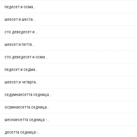
педесет и осма...
шеесет и шеста...
сто деведесет и...
шеесет и петта...
сто деведесет и осма...
педесет и седма...
шеесет и четврта...
седумнаесетта седница...
осумнaесетта седница...
шеснаесетта седница -...
десетта седница -...