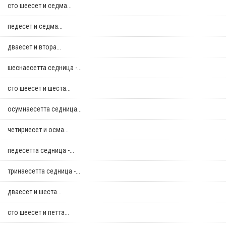
сто шеесет и седма...
педесет и седма...
дваесет и втора...
шеснаесетта седница -...
сто шеесет и шеста...
осумнaесетта седница...
четириесет и осма...
педесетта седница -...
тринаесетта седница -...
дваесет и шеста...
сто шеесет и петта...