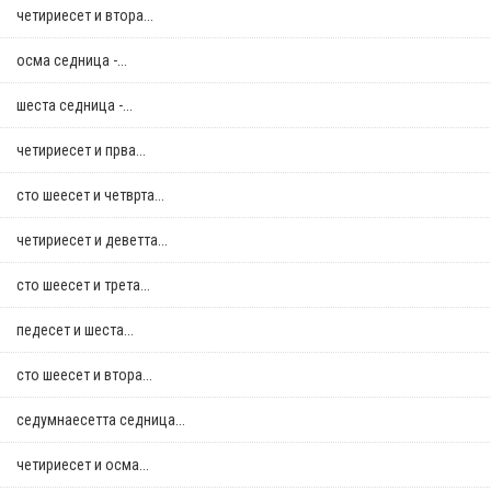
четириесет и втора...
осма седница -...
шеста седница -...
четириесет и прва...
сто шеесет и четврта...
четириесет и деветта...
сто шеесет и трета...
педесет и шеста...
сто шеесет и втора...
седумнаесетта седница...
четириесет и осма...