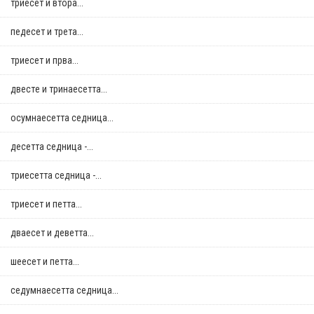
триесет и втора...
педесет и трета...
триесет и прва...
двестe и тринаесетта...
осумнaесетта седница...
десетта седница -...
триесетта седница -...
триесет и петта...
дваесет и деветта...
шеесет и петта...
седумнаесетта седница...