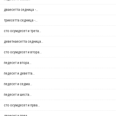
дваесетта седница -...
триесетта седница -...
сто осумдесет и трета...
деветнаесетта седница...
сто осумдесет и втора...
педесет и втора...
педесет и деветта...
педесет и седма...
педесет и шеста...
сто осумдесет и прва...
дваесет и прва...