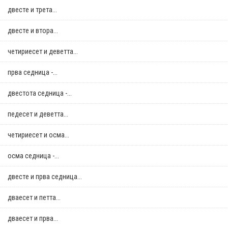
двестe и трета...
двестe и втора...
четириесет и деветта...
прва седница -...
двестота седница -...
педесет и деветта...
четириесет и осма...
осма седница -...
двестe и прва седница...
дваесет и петта...
дваесет и прва...