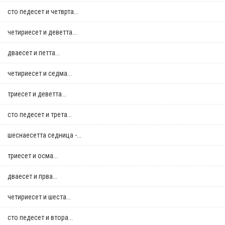
сто педесет и четврта...
четириесет и деветта...
дваесет и петта...
четириесет и седма...
триесет и деветта...
сто педесет и трета...
шеснаесетта седница -...
триесет и осма...
дваесет и прва...
четириесет и шеста...
сто педесет и втора...