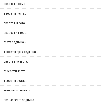
дваесет и осма...
шеесет и петта...
двестe и шеста...
дваесет и втора...
трета седница -...
шеесет и прва седница...
двестe и четврта...
триесет и трета...
шеесет и седма...
четириесет и петта...
дванаесетта седница -...