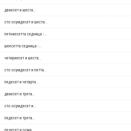
дваесет и шеста...
сто осумдесет и шеста...
петнаесетта седница -...
шеесетта седница -...
четириесет и шеста...
сто осумдесет и петта...
педесет и четврта...
дваесет и трета...
сто осумдесет и...
педесет и трета...
педесет и осма...