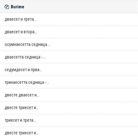
Burime
дваесет и трета...
дваесет и втора...
осумнaесетта седница...
дваесетта седница -...
седумдесет и прва...
тринаесетта седница -...
двестe дваесет и...
двестe триесет и...
триесет и трета...
двестe триесет и...