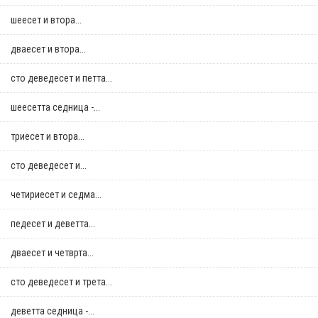
шеесет и втора...
дваесет и втора...
сто деведесет и петта...
шеесетта седница -...
триесет и втора...
сто деведесет и...
четириесет и седма...
педесет и деветта...
дваесет и четврта...
сто деведесет и трета...
деветта седница -...