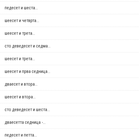
педесет и шеста...
шеесет и четврта...
шеесет и трета...
сто деведесет и седма...
шеесет и трета...
шеесет и прва седница...
дваесет и втора...
шеесет и втора...
сто деведесет и шеста...
дваесетта седница -...
педесет и петта...