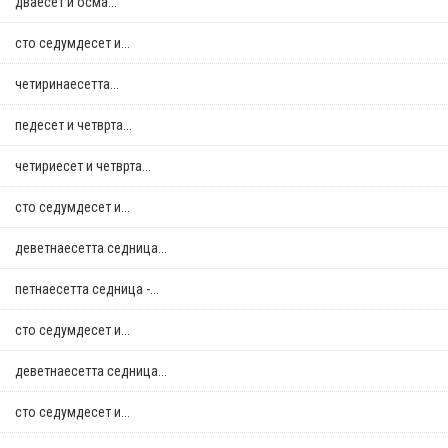
дваесет и осма...
сто седумдесет и...
четиринаесетта...
педесет и четврта...
четириесет и четврта...
сто седумдесет и...
деветнаесетта седница...
петнаесетта седница -...
сто седумдесет и...
деветнаесетта седница...
сто седумдесет и...