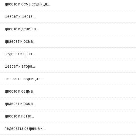
двестe и осма седница...
шеесет и шеста...
двестe и деветта...
дваесет и осма...
педесет и прва...
шеесет и втора...
шеесетта седница -...
двестe и седма...
дваесет и осма...
двестe и петта...
педесетта седница -...