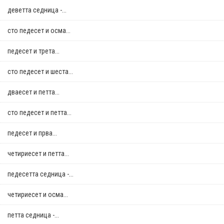
деветта седница -...
сто педесет и осма...
педесет и трета...
сто педесет и шеста...
дваесет и петта...
сто педесет и петта...
педесет и прва...
четириесет и петта...
педесетта седница -...
четириесет и осма...
петта седница -...