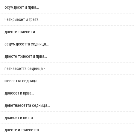
осумдесет и прва...
четириесет и трета...
двестe триесет и...
седумдесетта седница...
двестe триесет и прва...
петнаесетта седница -...
шеесетта седница -...
дваесет и прва...
деветнаесетта седница...
дваесет и петта...
двестe и триесетта...