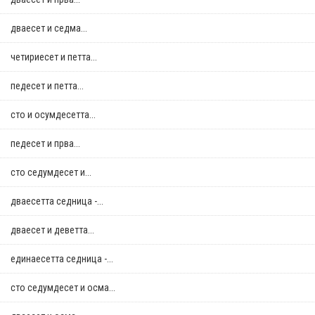
дваесет и седма...
четириесет и петта...
педесет и петта...
сто и осумдесетта...
педесет и прва...
сто седумдесет и...
дваесетта седница -...
дваесет и деветта...
единаесетта седница -...
сто седумдесет и осма...