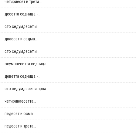
четириесет и трета...
десетта седница -...
сто седумдесет и...
дваесет и седма...
сто седумдесет и...
осумнaесетта седница...
деветта седница -...
сто седумдесет и прва...
четиринаесетта...
педесет и осма...
педесет и трета...