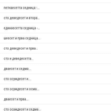
петнаесетта седница -...
сто деведесет и втора...
единаесетта седница -...
шеесет и прва седница...
сто деведесет и прва...
сто и деведесетта...
дваесет и седма...
сто осумдесет и...
сто осумдесет и осма...
дваесет и прва...
сто осумдесет и седма...