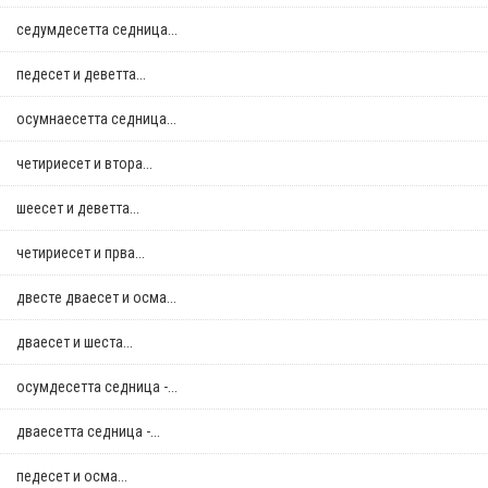
седумдесетта седница...
педесет и деветта...
осумнaесетта седница...
четириесет и втора...
шеесет и деветта...
четириесет и прва...
двестe дваесет и осма...
дваесет и шеста...
осумдесетта седница -...
дваесетта седница -...
педесет и осма...