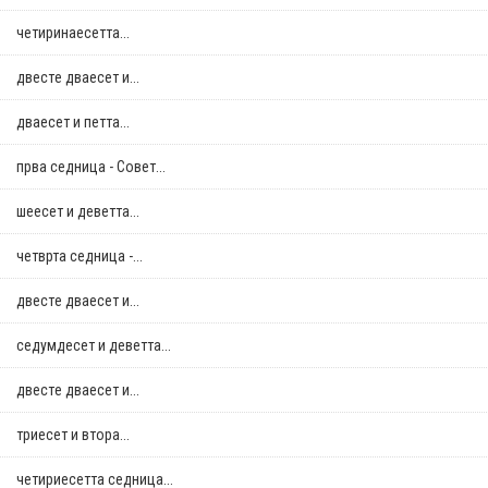
четиринаесетта...
двестe дваесет и...
дваесет и петта...
прва седница - Совет...
шеесет и деветта...
четврта седница -...
двестe дваесет и...
седумдесет и деветта...
двестe дваесет и...
триесет и втора...
четириесетта седница...