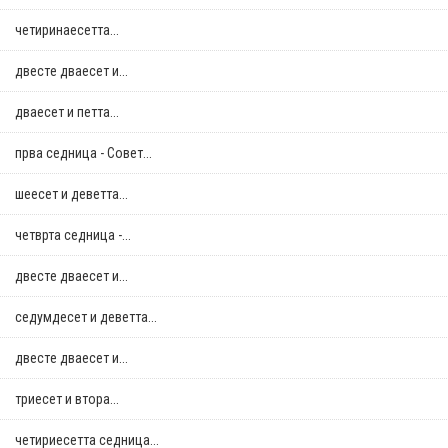
четиринаесетта...
двестe дваесет и...
дваесет и петта...
прва седница - Совет...
шеесет и деветта...
четврта седница -...
двестe дваесет и...
седумдесет и деветта...
двестe дваесет и...
триесет и втора...
четириесетта седница...