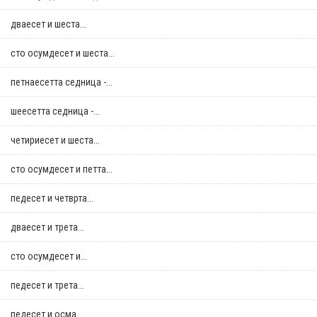
дваесет и шеста...
сто осумдесет и шеста...
петнаесетта седница -...
шеесетта седница -...
четириесет и шеста...
сто осумдесет и петта...
педесет и четврта...
дваесет и трета...
сто осумдесет и...
педесет и трета...
педесет и осма...