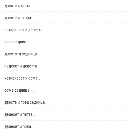
двестe и трета...
двестe и втора...
четириесет и деветта...
прва седница -...
двестота седница -...
педесет и деветта...
четириесет и осма...
осма седница -...
двестe и прва седница...
дваесет и петта...
дваесет и прва...