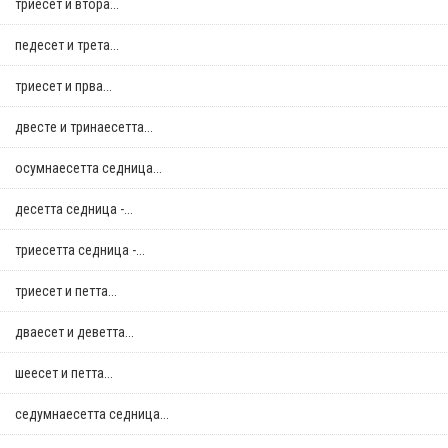
триесет и втора...
педесет и трета...
триесет и прва...
двестe и тринаесетта...
осумнaесетта седница...
десетта седница -...
триесетта седница -...
триесет и петта...
дваесет и деветта...
шеесет и петта...
седумнаесетта седница...