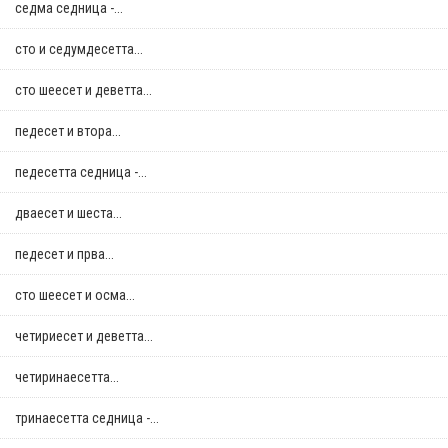
седма седница -...
сто и седумдесетта...
сто шеесет и деветта...
педесет и втора...
педесетта седница -...
дваесет и шеста...
педесет и прва...
сто шеесет и осма...
четириесет и деветта...
четиринаесетта...
тринаесетта седница -...