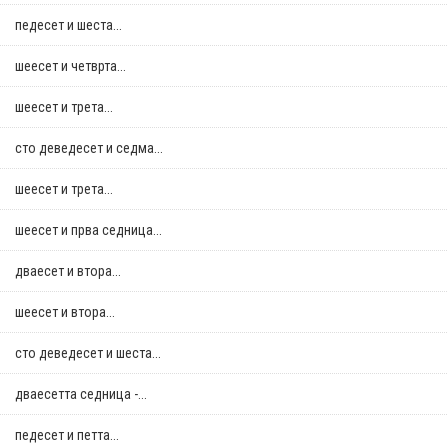
педесет и шеста...
шеесет и четврта...
шеесет и трета...
сто деведесет и седма...
шеесет и трета...
шеесет и прва седница...
дваесет и втора...
шеесет и втора...
сто деведесет и шеста...
дваесетта седница -...
педесет и петта...