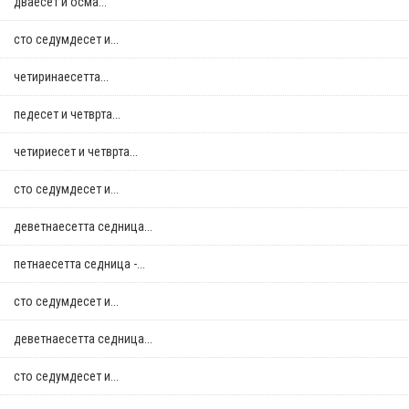
дваесет и осма...
сто седумдесет и...
четиринаесетта...
педесет и четврта...
четириесет и четврта...
сто седумдесет и...
деветнаесетта седница...
петнаесетта седница -...
сто седумдесет и...
деветнаесетта седница...
сто седумдесет и...