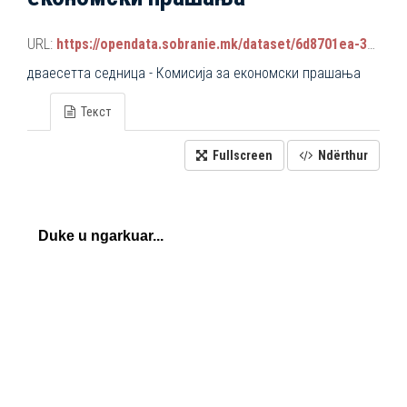
URL:
https://opendata.sobranie.mk/dataset/6d8701ea-3a42-465d-8f88-639bc6dc1a8e/resource/88a0ae65-27fb-4985-9425-3d0367185b36/download/komisiski_sednici.json
дваесетта седница - Комисија за економски прашања
Текст
Fullscreen
Ndërthur