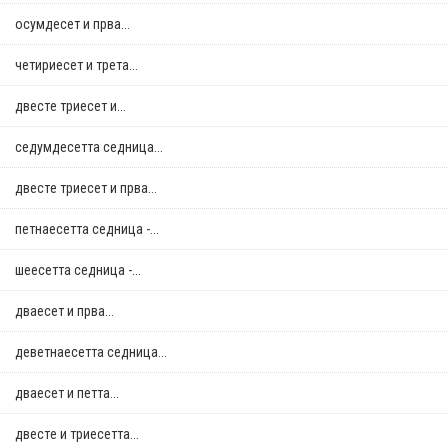
осумдесет и прва...
четириесет и трета...
двестe триесет и...
седумдесетта седница...
двестe триесет и прва...
петнаесетта седница -...
шеесетта седница -...
дваесет и прва...
деветнаесетта седница...
дваесет и петта...
двестe и триесетта...