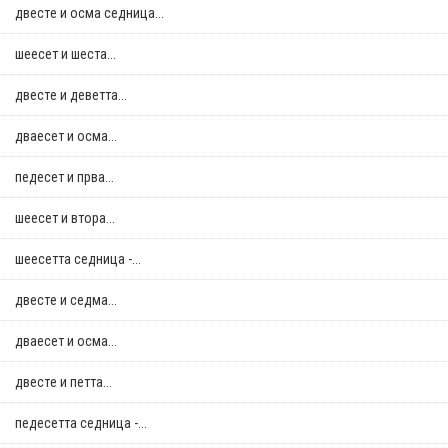
двестe и осма седница...
шеесет и шеста...
двестe и деветта...
дваесет и осма...
педесет и прва...
шеесет и втора...
шеесетта седница -...
двестe и седма...
дваесет и осма...
двестe и петта...
педесетта седница -...