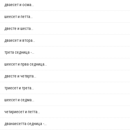
дваесет и осма...
шеесет и петта...
двестe и шеста...
дваесет и втора...
трета седница -...
шеесет и прва седница...
двестe и четврта...
триесет и трета...
шеесет и седма...
четириесет и петта...
дванаесетта седница -...