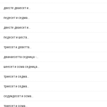
двестe дваесет и...
педесет и седма...
двестe дваесет и...
педесет и шеста...
триесет и деветта...
дванаесетта седница -...
шеесет и осма седница...
триесет и седма...
триесет и седма...
седумдесет и осма...
триесет и осма...