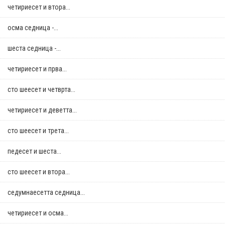
четириесет и втора...
осма седница -...
шеста седница -...
четириесет и прва...
сто шеесет и четврта...
четириесет и деветта...
сто шеесет и трета...
педесет и шеста...
сто шеесет и втора...
седумнаесетта седница...
четириесет и осма...