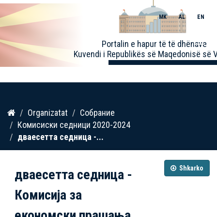
MK
AL
EN
Toggle
Portalin e hapur të të dhënave
naviga
Kuvendi i Republikës së Maqedonisë së V
Kalo
Organizatat
Собрание
te
Комисиски седници 2020-2024
përmbajtja
дваесетта седница -...
Shkarko
дваесетта седница -
Комисија за
економски прашања