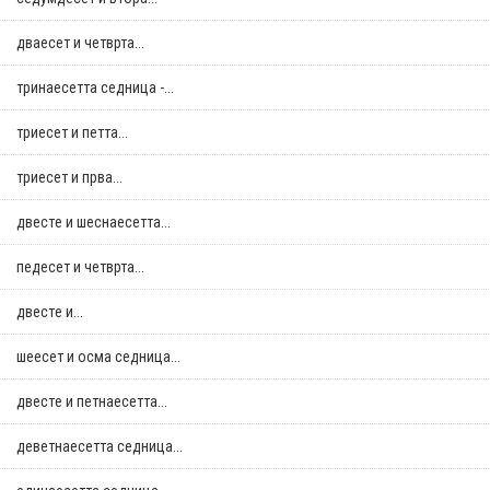
дваесет и четврта...
тринаесетта седница -...
триесет и петта...
триесет и прва...
двестe и шеснаесетта...
педесет и четврта...
двестe и...
шеесет и осма седница...
двестe и петнаесетта...
деветнаесетта седница...