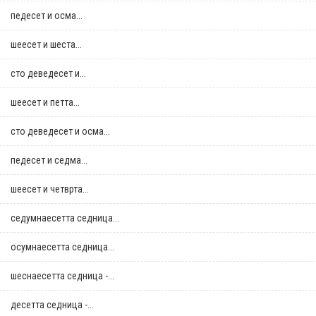
педесет и осма...
шеесет и шеста...
сто деведесет и...
шеесет и петта...
сто деведесет и осма...
педесет и седма...
шеесет и четврта...
седумнаесетта седница...
осумнaесетта седница...
шеснаесетта седница -...
десетта седница -...