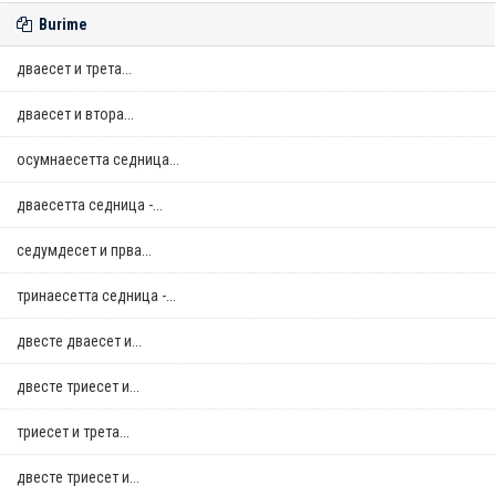
Burime
дваесет и трета...
дваесет и втора...
осумнaесетта седница...
дваесетта седница -...
седумдесет и прва...
тринаесетта седница -...
двестe дваесет и...
двестe триесет и...
триесет и трета...
двестe триесет и...