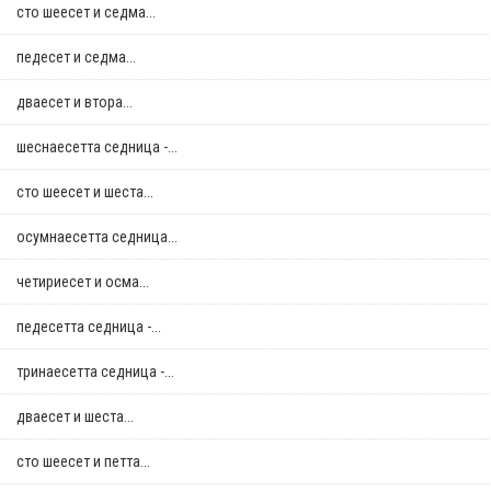
сто шеесет и седма...
педесет и седма...
дваесет и втора...
шеснаесетта седница -...
сто шеесет и шеста...
осумнaесетта седница...
четириесет и осма...
педесетта седница -...
тринаесетта седница -...
дваесет и шеста...
сто шеесет и петта...