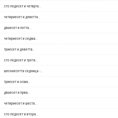
сто педесет и четврта...
четириесет и деветта...
дваесет и петта...
четириесет и седма...
триесет и деветта...
сто педесет и трета...
шеснаесетта седница -...
триесет и осма...
дваесет и прва...
четириесет и шеста...
сто педесет и втора...