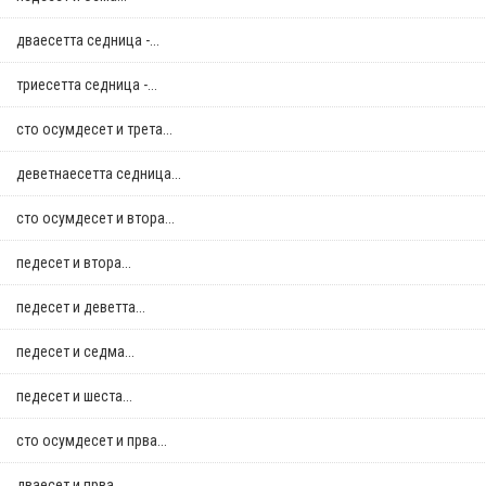
дваесетта седница -...
триесетта седница -...
сто осумдесет и трета...
деветнаесетта седница...
сто осумдесет и втора...
педесет и втора...
педесет и деветта...
педесет и седма...
педесет и шеста...
сто осумдесет и прва...
дваесет и прва...