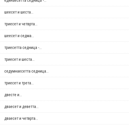
единаесетта седница -...
шеесет и шеста...
триесет и четврта...
шеесет и седма...
триесетта седница -...
триесет и шеста...
седумнаесетта седница...
триесет и трета...
двестe и...
дваесет и деветта...
дваесет и четврта...