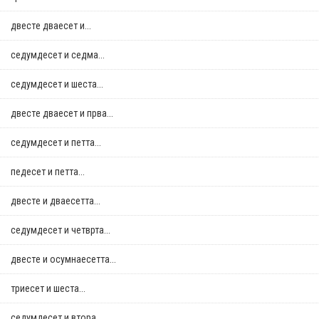
двестe дваесет и...
седумдесет и седма...
седумдесет и шеста...
двестe дваесет и прва...
седумдесет и петта...
педесет и петта...
двестe и дваесетта...
седумдесет и четврта...
двестe и осумнaесетта...
триесет и шеста...
седумдесет и втора...