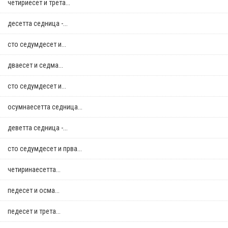
четириесет и трета...
десетта седница -...
сто седумдесет и...
дваесет и седма...
сто седумдесет и...
осумнaесетта седница...
деветта седница -...
сто седумдесет и прва...
четиринаесетта...
педесет и осма...
педесет и трета...