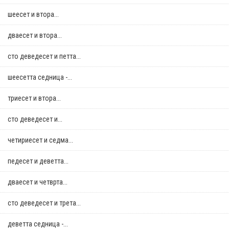
шеесет и втора...
дваесет и втора...
сто деведесет и петта...
шеесетта седница -...
триесет и втора...
сто деведесет и...
четириесет и седма...
педесет и деветта...
дваесет и четврта...
сто деведесет и трета...
деветта седница -...