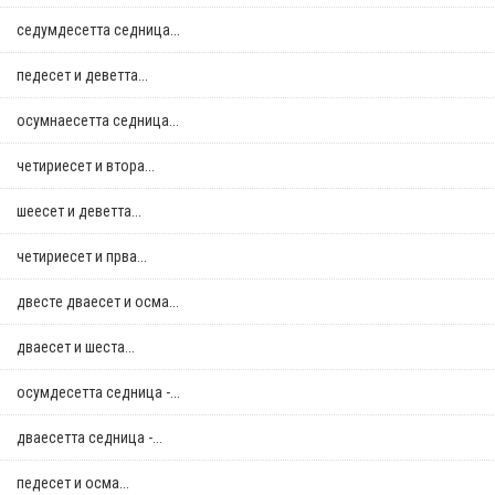
седумдесетта седница...
педесет и деветта...
осумнaесетта седница...
четириесет и втора...
шеесет и деветта...
четириесет и прва...
двестe дваесет и осма...
дваесет и шеста...
осумдесетта седница -...
дваесетта седница -...
педесет и осма...