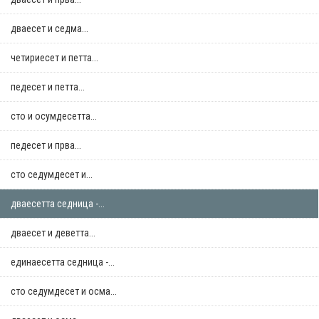
дваесет и седма...
четириесет и петта...
педесет и петта...
сто и осумдесетта...
педесет и прва...
сто седумдесет и...
дваесетта седница -...
дваесет и деветта...
единаесетта седница -...
сто седумдесет и осма...