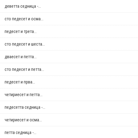
деветта седница -...
сто педесет и осма...
педесет и трета...
сто педесет и шеста...
дваесет и петта...
сто педесет и петта...
педесет и прва...
четириесет и петта...
педесетта седница -...
четириесет и осма...
петта седница -...