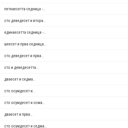
петнаесетта седница -...
сто деведесет и втора...
единаесетта седница -...
шеесет и прва седница...
сто деведесет и прва...
сто и деведесетта...
дваесет и седма...
сто осумдесет и...
сто осумдесет и осма...
дваесет и прва...
сто осумдесет и седма...