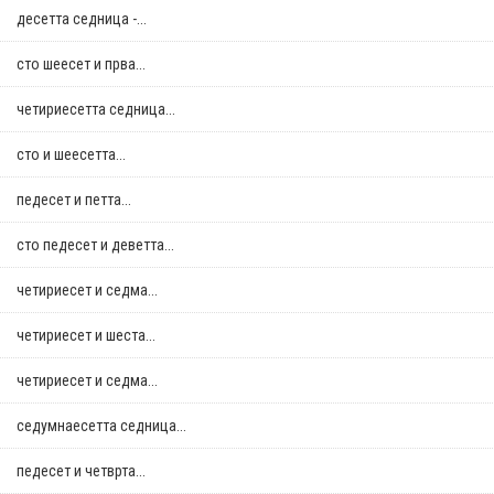
десетта седница -...
сто шеесет и прва...
четириесетта седница...
сто и шеесетта...
педесет и петта...
сто педесет и деветта...
четириесет и седма...
четириесет и шеста...
четириесет и седма...
седумнаесетта седница...
педесет и четврта...