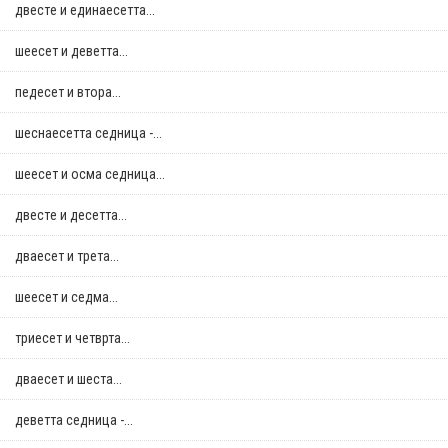
двестe и единаесетта...
шеесет и деветта...
педесет и втора...
шеснаесетта седница -...
шеесет и осма седница...
двестe и десетта...
дваесет и трета...
шеесет и седма...
триесет и четврта...
дваесет и шеста...
деветта седница -...