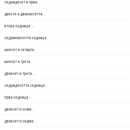
седумдесет и прва...
двестe и дванаесетта...
втора седница -...
седумнаесетта седница...
шеесет и четврта...
шеесет и трета...
дваесет и трета...
седумдесетта седница...
прва седница -...
дваесет и осма...
дваесет и седма...