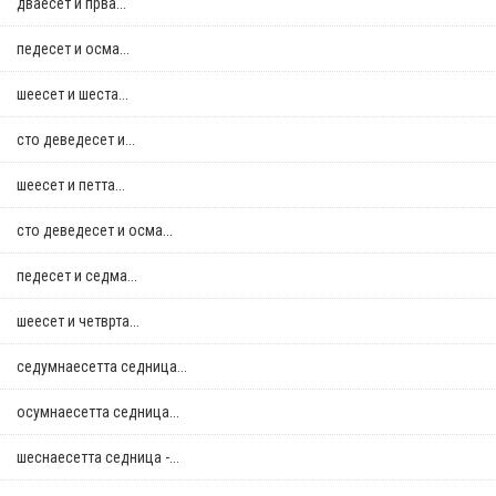
дваесет и прва...
педесет и осма...
шеесет и шеста...
сто деведесет и...
шеесет и петта...
сто деведесет и осма...
педесет и седма...
шеесет и четврта...
седумнаесетта седница...
осумнaесетта седница...
шеснаесетта седница -...