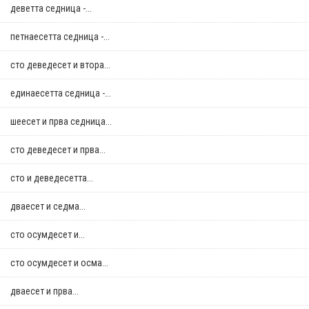
деветта седница -...
петнаесетта седница -...
сто деведесет и втора...
единаесетта седница -...
шеесет и прва седница...
сто деведесет и прва...
сто и деведесетта...
дваесет и седма...
сто осумдесет и...
сто осумдесет и осма...
дваесет и прва...