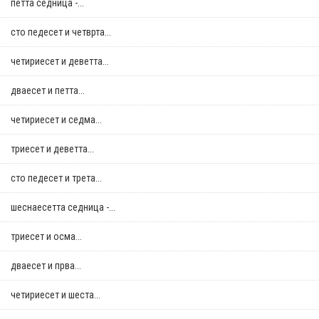
петта седница -...
сто педесет и четврта...
четириесет и деветта...
дваесет и петта...
четириесет и седма...
триесет и деветта...
сто педесет и трета...
шеснаесетта седница -...
триесет и осма...
дваесет и прва...
четириесет и шеста...