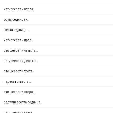
четириесет и втора...
осма седница -...
шеста седница -...
четириесет и прва...
сто шеесет и четврта...
четириесет и деветта...
сто шеесет и трета...
педесет и шеста...
сто шеесет и втора...
седумнаесетта седница...
четириесет и осма...