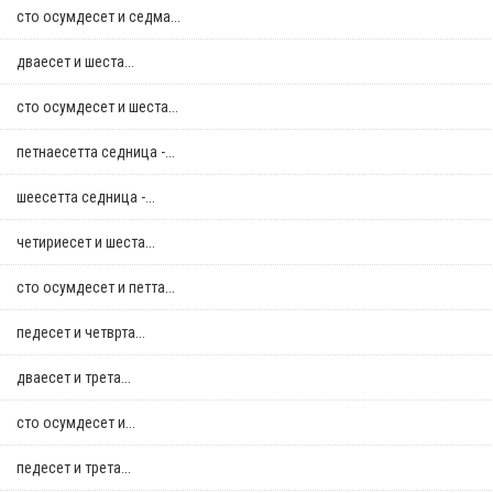
сто осумдесет и седма...
дваесет и шеста...
сто осумдесет и шеста...
петнаесетта седница -...
шеесетта седница -...
четириесет и шеста...
сто осумдесет и петта...
педесет и четврта...
дваесет и трета...
сто осумдесет и...
педесет и трета...