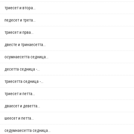
триесет и втора...
педесет и трета...
триесет и прва...
двестe и тринаесетта...
осумнaесетта седница...
десетта седница -...
триесетта седница -...
триесет и петта...
дваесет и деветта...
шеесет и петта...
седумнаесетта седница...