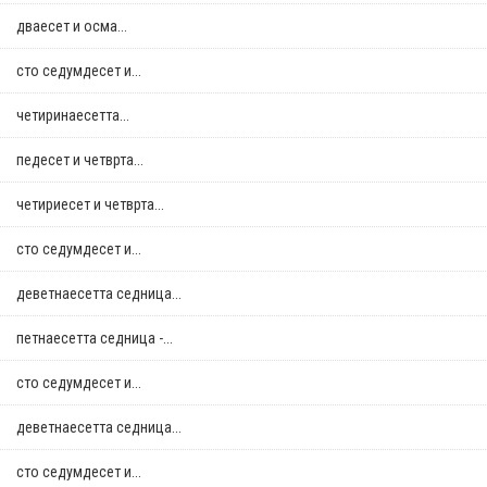
дваесет и осма...
сто седумдесет и...
четиринаесетта...
педесет и четврта...
четириесет и четврта...
сто седумдесет и...
деветнаесетта седница...
петнаесетта седница -...
сто седумдесет и...
деветнаесетта седница...
сто седумдесет и...