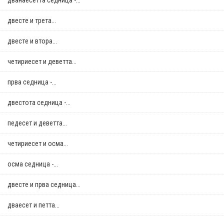
дванаесетта седница -...
двестe и трета...
двестe и втора...
четириесет и деветта...
прва седница -...
двестота седница -...
педесет и деветта...
четириесет и осма...
осма седница -...
двестe и прва седница...
дваесет и петта...