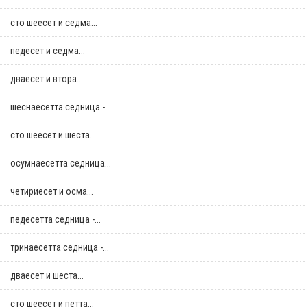
сто шеесет и седма...
педесет и седма...
дваесет и втора...
шеснаесетта седница -...
сто шеесет и шеста...
осумнaесетта седница...
четириесет и осма...
педесетта седница -...
тринаесетта седница -...
дваесет и шеста...
сто шеесет и петта...