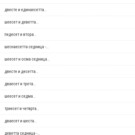
двестe и единаесетта...
шеесет и деветта...
педесет и втора...
шеснаесетта седница -...
шеесет и осма седница...
двестe и десетта...
дваесет и трета...
шеесет и седма...
триесет и четврта...
дваесет и шеста...
деветта седница -...