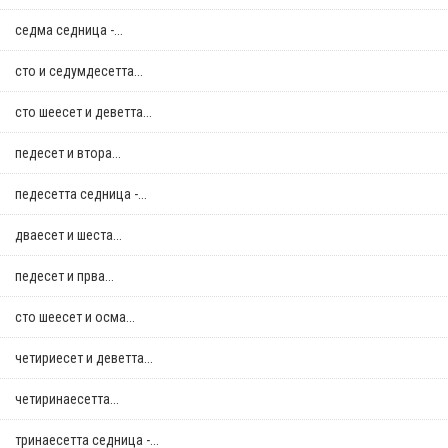
седма седница -...
сто и седумдесетта...
сто шеесет и деветта...
педесет и втора...
педесетта седница -...
дваесет и шеста...
педесет и прва...
сто шеесет и осма...
четириесет и деветта...
четиринаесетта...
тринаесетта седница -...