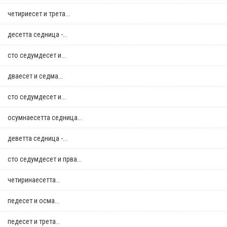
четириесет и трета...
десетта седница -...
сто седумдесет и...
дваесет и седма...
сто седумдесет и...
осумнaесетта седница...
деветта седница -...
сто седумдесет и прва...
четиринаесетта...
педесет и осма...
педесет и трета...