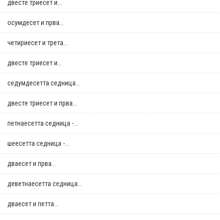
двестe триесет и...
осумдесет и прва...
четириесет и трета...
двестe триесет и...
седумдесетта седница...
двестe триесет и прва...
петнаесетта седница -...
шеесетта седница -...
дваесет и прва...
деветнаесетта седница...
дваесет и петта...