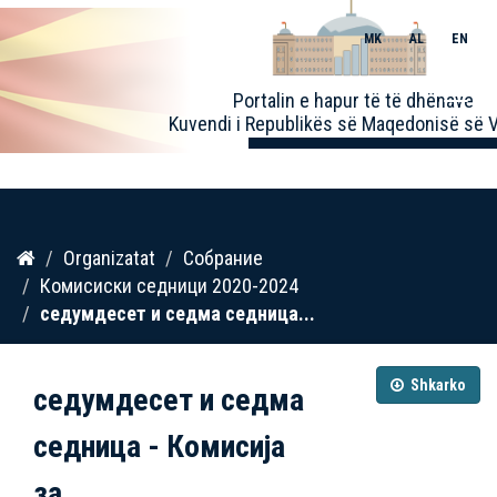
MK
AL
EN
Toggle
Portalin e hapur të të dhënave
naviga
Kuvendi i Republikës së Maqedonisë së V
Kalo
Organizatat
Собрание
te
Комисиски седници 2020-2024
përmbajtja
седумдесет и седма седница...
Shkarko
седумдесет и седма
седница - Комисија
за...