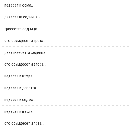
педесет и осма...
дваесетта седница -...
триесетта седница -...
сто осумдесет и трета...
деветнаесетта седница...
сто осумдесет и втора...
педесет и втора...
педесет и деветта...
педесет и седма...
педесет и шеста...
сто осумдесет и прва...