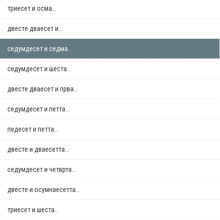
триесет и осма...
двестe дваесет и...
седумдесет и седма...
седумдесет и шеста...
двестe дваесет и прва...
седумдесет и петта...
педесет и петта...
двестe и дваесетта...
седумдесет и четврта...
двестe и осумнaесетта...
триесет и шеста...