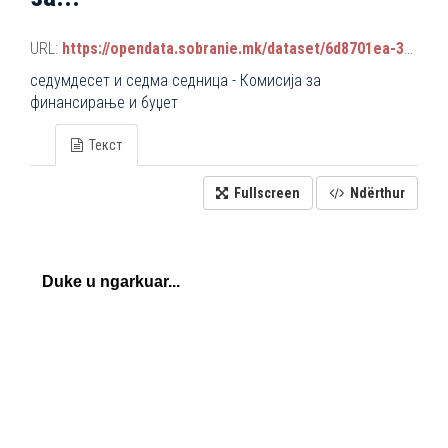
URL:
https://opendata.sobranie.mk/dataset/6d8701ea-3a42-465d-8f88-639bc6dc1a8e/resource/a72e3686-7a96-4e5d-b57f-d387ebdac56f/download/komisiski_sednici.json
седумдесет и седма седница - Комисија за
финансирање и буџет
Текст
Fullscreen
Ndërthur