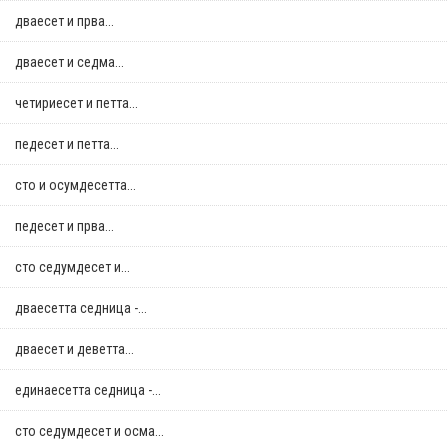
дваесет и прва...
дваесет и седма...
четириесет и петта...
педесет и петта...
сто и осумдесетта...
педесет и прва...
сто седумдесет и...
дваесетта седница -...
дваесет и деветта...
единаесетта седница -...
сто седумдесет и осма...