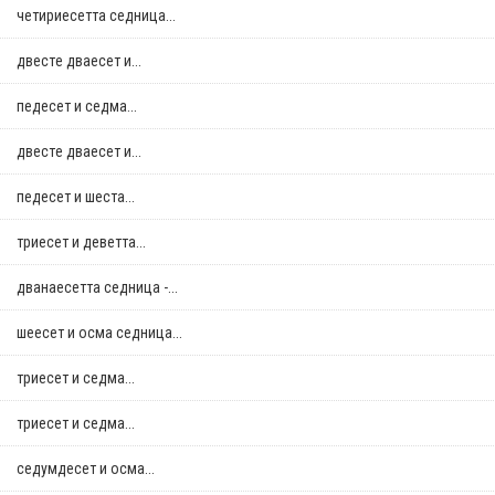
четириесетта седница...
двестe дваесет и...
педесет и седма...
двестe дваесет и...
педесет и шеста...
триесет и деветта...
дванаесетта седница -...
шеесет и осма седница...
триесет и седма...
триесет и седма...
седумдесет и осма...