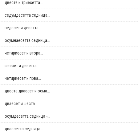
двестe и триесетта...
седумдесетта седница...
педесет и деветта...
осумнaесетта седница...
четириесет и втора...
шеесет и деветта...
четириесет и прва...
двестe дваесет и осма...
дваесет и шеста...
осумдесетта седница -...
дваесетта седница -...