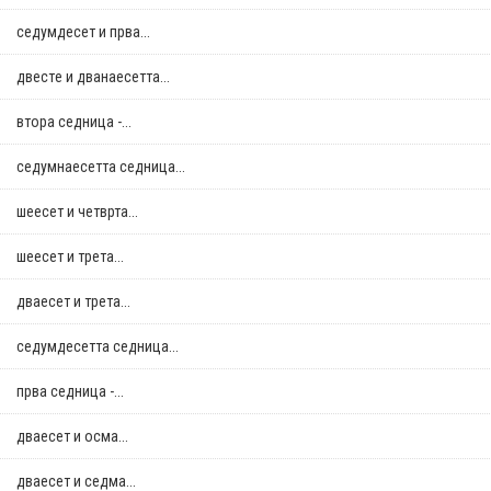
седумдесет и прва...
двестe и дванаесетта...
втора седница -...
седумнаесетта седница...
шеесет и четврта...
шеесет и трета...
дваесет и трета...
седумдесетта седница...
прва седница -...
дваесет и осма...
дваесет и седма...