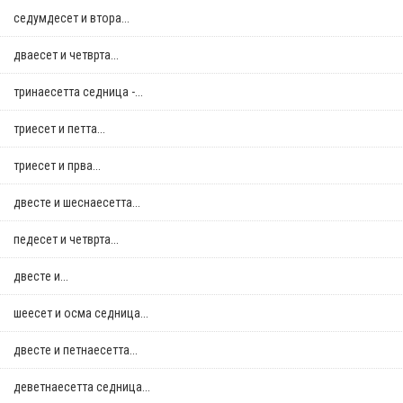
седумдесет и втора...
дваесет и четврта...
тринаесетта седница -...
триесет и петта...
триесет и прва...
двестe и шеснаесетта...
педесет и четврта...
двестe и...
шеесет и осма седница...
двестe и петнаесетта...
деветнаесетта седница...