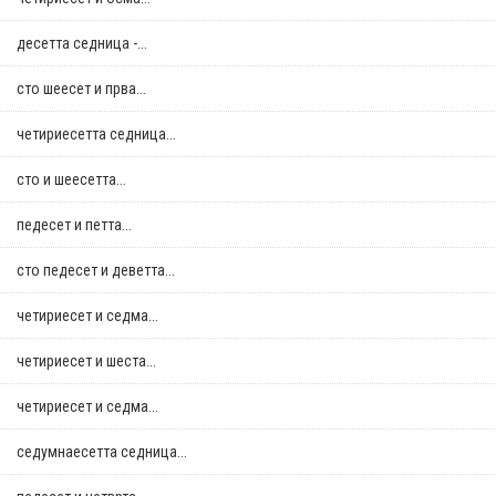
десетта седница -...
сто шеесет и прва...
четириесетта седница...
сто и шеесетта...
педесет и петта...
сто педесет и деветта...
четириесет и седма...
четириесет и шеста...
четириесет и седма...
седумнаесетта седница...