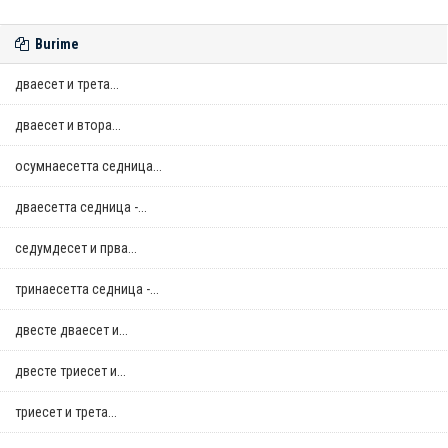
Burime
дваесет и трета...
дваесет и втора...
осумнaесетта седница...
дваесетта седница -...
седумдесет и прва...
тринаесетта седница -...
двестe дваесет и...
двестe триесет и...
триесет и трета...