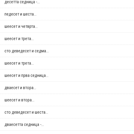
десетта седница -...
педесет и шеста...
шеесет и четврта...
шеесет и трета...
сто деведесет и седма...
шеесет и трета...
шеесет и прва седница...
дваесет и втора...
шеесет и втора...
сто деведесет и шеста...
дваесетта седница -...