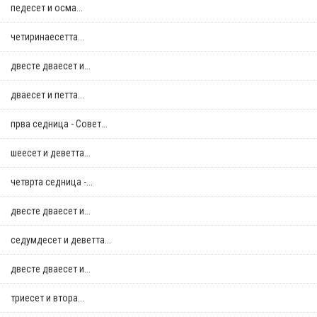
педесет и осма...
четиринаесетта...
двестe дваесет и...
дваесет и петта...
прва седница - Совет...
шеесет и деветта...
четврта седница -...
двестe дваесет и...
седумдесет и деветта...
двестe дваесет и...
триесет и втора...