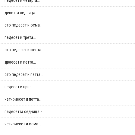
педесет и четврта...
деветта седница -...
сто педесет и осма...
педесет и трета...
сто педесет и шеста...
дваесет и петта...
сто педесет и петта...
педесет и прва...
четириесет и петта...
педесетта седница -...
четириесет и осма...