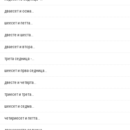
дваесет и осма...
шеесет и петта...
двестe и шеста...
дваесет и втора...
трета седница -...
шеесет и прва седница...
двестe и четврта...
триесет и трета...
шеесет и седма...
четириесет и петта...