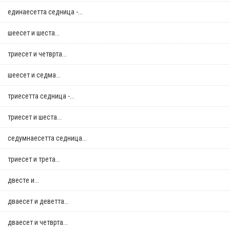
единаесетта седница -...
шеесет и шеста...
триесет и четврта...
шеесет и седма...
триесетта седница -...
триесет и шеста...
седумнаесетта седница...
триесет и трета...
двестe и...
дваесет и деветта...
дваесет и четврта...