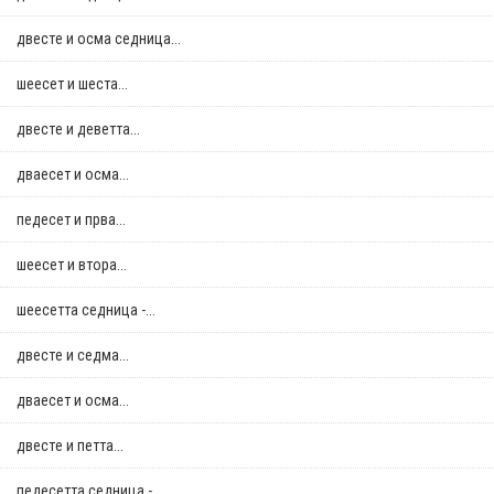
двестe и осма седница...
шеесет и шеста...
двестe и деветта...
дваесет и осма...
педесет и прва...
шеесет и втора...
шеесетта седница -...
двестe и седма...
дваесет и осма...
двестe и петта...
педесетта седница -...