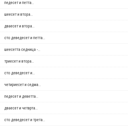
педесет и петта...
шеесет и втора...
дваесет и втора...
сто деведесет и петта...
шеесетта седница -...
триесет и втора...
сто деведесет и...
четириесет и седма...
педесет и деветта...
дваесет и четврта...
сто деведесет и трета...