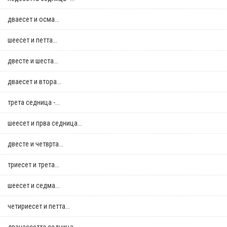
дваесет и осма...
шеесет и петта...
двестe и шеста...
дваесет и втора...
трета седница -...
шеесет и прва седница...
двестe и четврта...
триесет и трета...
шеесет и седма...
четириесет и петта...