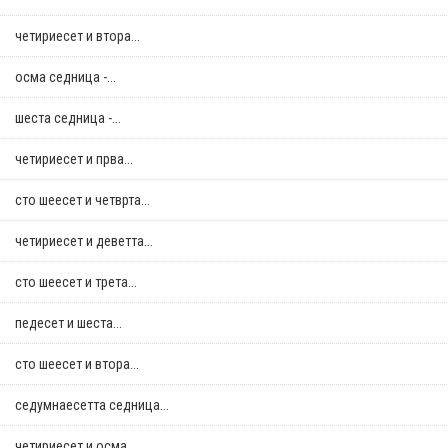
четириесет и втора...
осма седница -...
шеста седница -...
четириесет и прва...
сто шеесет и четврта...
четириесет и деветта...
сто шеесет и трета...
педесет и шеста...
сто шеесет и втора...
седумнаесетта седница...
четириесет и осма...