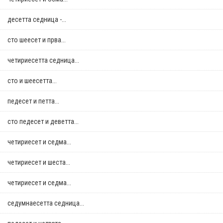
десетта седница -...
сто шеесет и прва...
четириесетта седница...
сто и шеесетта...
педесет и петта...
сто педесет и деветта...
четириесет и седма...
четириесет и шеста...
четириесет и седма...
седумнаесетта седница...