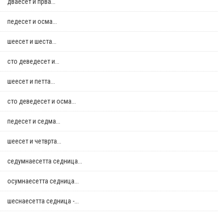
дваесет и прва...
педесет и осма...
шеесет и шеста...
сто деведесет и...
шеесет и петта...
сто деведесет и осма...
педесет и седма...
шеесет и четврта...
седумнаесетта седница...
осумнaесетта седница...
шеснаесетта седница -...