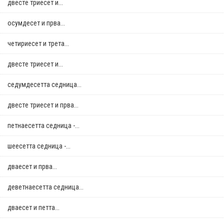
двестe триесет и...
осумдесет и прва...
четириесет и трета...
двестe триесет и...
седумдесетта седница...
двестe триесет и прва...
петнаесетта седница -...
шеесетта седница -...
дваесет и прва...
деветнаесетта седница...
дваесет и петта...