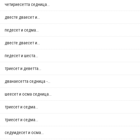
четириесетта седница...
двестe дваесет и...
педесет и седма...
двестe дваесет и...
педесет и шеста...
триесет и деветта...
дванаесетта седница -...
шеесет и осма седница...
триесет и седма...
триесет и седма...
седумдесет и осма...