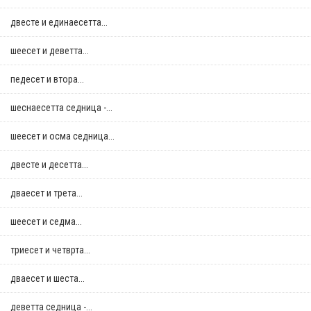
двестe и единаесетта...
шеесет и деветта...
педесет и втора...
шеснаесетта седница -...
шеесет и осма седница...
двестe и десетта...
дваесет и трета...
шеесет и седма...
триесет и четврта...
дваесет и шеста...
деветта седница -...