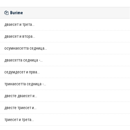
Burime
дваесет и трета...
дваесет и втора...
осумнaесетта седница...
дваесетта седница -...
седумдесет и прва...
тринаесетта седница -...
двестe дваесет и...
двестe триесет и...
триесет и трета...