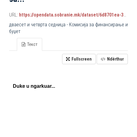
URL:
https://opendata.sobranie.mk/dataset/6d8701ea-3a42-465d-8f88-639bc6dc1a8e/resource/d5b85e68-46ff-46d4-8aef-c8a66ed7c7dc/download/komisiski_sednici.json
дваесет и четврта седница - Комисија за финансирање и
буџет
Текст
Fullscreen
Ndërthur