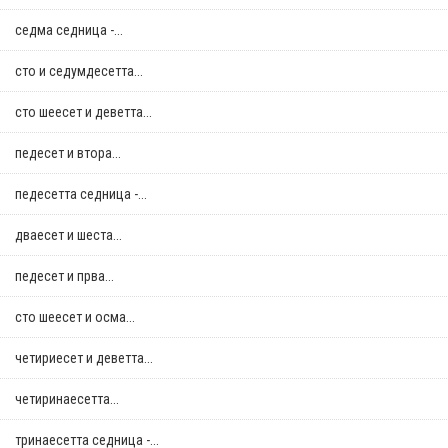
седма седница -...
сто и седумдесетта...
сто шеесет и деветта...
педесет и втора...
педесетта седница -...
дваесет и шеста...
педесет и прва...
сто шеесет и осма...
четириесет и деветта...
четиринаесетта...
тринаесетта седница -...