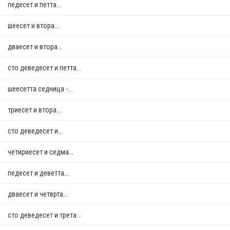
педесет и петта...
шеесет и втора...
дваесет и втора...
сто деведесет и петта...
шеесетта седница -...
триесет и втора...
сто деведесет и...
четириесет и седма...
педесет и деветта...
дваесет и четврта...
сто деведесет и трета...