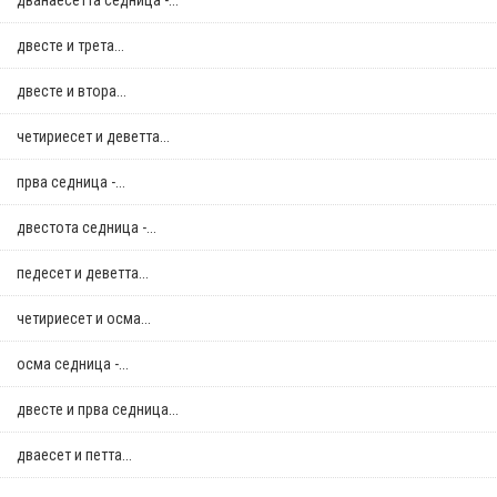
дванаесетта седница -...
двестe и трета...
двестe и втора...
четириесет и деветта...
прва седница -...
двестота седница -...
педесет и деветта...
четириесет и осма...
осма седница -...
двестe и прва седница...
дваесет и петта...