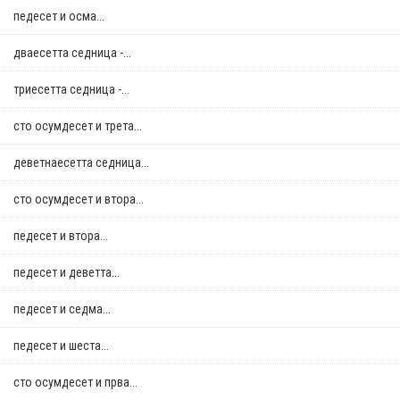
педесет и осма...
дваесетта седница -...
триесетта седница -...
сто осумдесет и трета...
деветнаесетта седница...
сто осумдесет и втора...
педесет и втора...
педесет и деветта...
педесет и седма...
педесет и шеста...
сто осумдесет и прва...