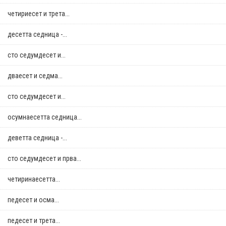
четириесет и трета...
десетта седница -...
сто седумдесет и...
дваесет и седма...
сто седумдесет и...
осумнaесетта седница...
деветта седница -...
сто седумдесет и прва...
четиринаесетта...
педесет и осма...
педесет и трета...