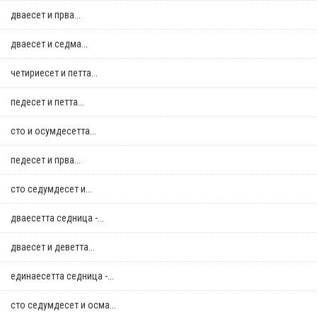
дваесет и прва...
дваесет и седма...
четириесет и петта...
педесет и петта...
сто и осумдесетта...
педесет и прва...
сто седумдесет и...
дваесетта седница -...
дваесет и деветта...
единаесетта седница -...
сто седумдесет и осма...