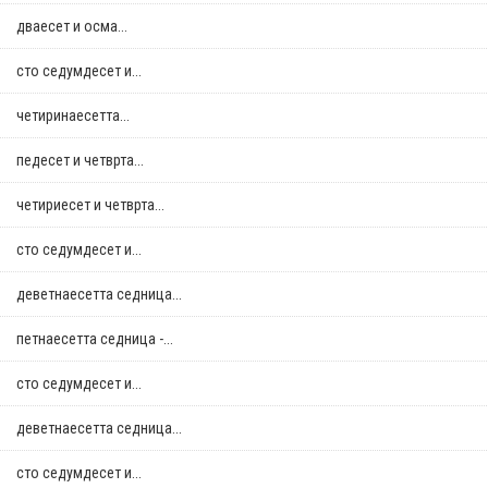
дваесет и осма...
сто седумдесет и...
четиринаесетта...
педесет и четврта...
четириесет и четврта...
сто седумдесет и...
деветнаесетта седница...
петнаесетта седница -...
сто седумдесет и...
деветнаесетта седница...
сто седумдесет и...