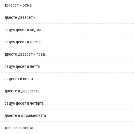
триесет и осма...
двестe дваесет и...
седумдесет и седма...
седумдесет и шеста...
двестe дваесет и прва...
седумдесет и петта...
педесет и петта...
двестe и дваесетта...
седумдесет и четврта...
двестe и осумнaесетта...
триесет и шеста...