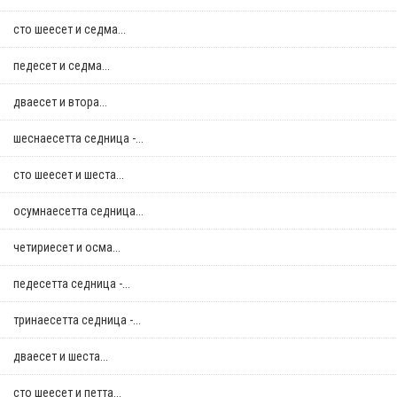
сто шеесет и седма...
педесет и седма...
дваесет и втора...
шеснаесетта седница -...
сто шеесет и шеста...
осумнaесетта седница...
четириесет и осма...
педесетта седница -...
тринаесетта седница -...
дваесет и шеста...
сто шеесет и петта...