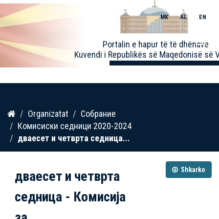
MK
AL
EN
Toggle
Portalin e hapur të të dhënave
naviga
Kuvendi i Republikës së Maqedonisë së V
Kalo
Organizatat
Собрание
te
Комисиски седници 2020-2024
përmbajtja
дваесет и четврта седница...
Shkarko
дваесет и четврта
седница - Комисија
за...