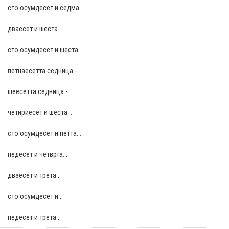
сто осумдесет и седма...
дваесет и шеста...
сто осумдесет и шеста...
петнаесетта седница -...
шеесетта седница -...
четириесет и шеста...
сто осумдесет и петта...
педесет и четврта...
дваесет и трета...
сто осумдесет и...
педесет и трета...