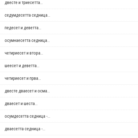
двестe и триесетта...
седумдесетта седница...
педесет и деветта...
осумнaесетта седница...
четириесет и втора...
шеесет и деветта...
четириесет и прва...
двестe дваесет и осма...
дваесет и шеста...
осумдесетта седница -...
дваесетта седница -...