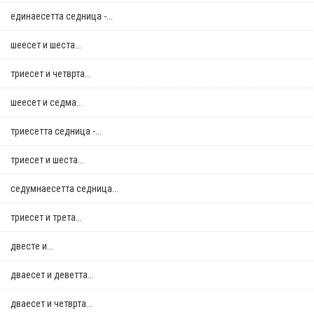
единаесетта седница -...
шеесет и шеста...
триесет и четврта...
шеесет и седма...
триесетта седница -...
триесет и шеста...
седумнаесетта седница...
триесет и трета...
двестe и...
дваесет и деветта...
дваесет и четврта...