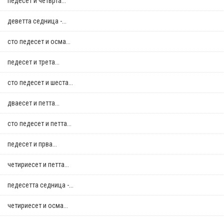
педесет и четврта...
деветта седница -...
сто педесет и осма...
педесет и трета...
сто педесет и шеста...
дваесет и петта...
сто педесет и петта...
педесет и прва...
четириесет и петта...
педесетта седница -...
четириесет и осма...