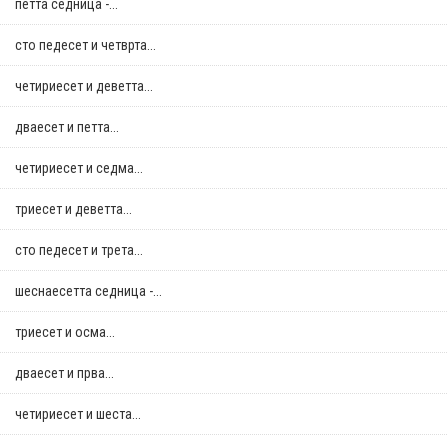
петта седница -...
сто педесет и четврта...
четириесет и деветта...
дваесет и петта...
четириесет и седма...
триесет и деветта...
сто педесет и трета...
шеснаесетта седница -...
триесет и осма...
дваесет и прва...
четириесет и шеста...