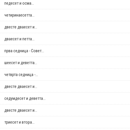
педесет и осма...
четиринаесетта...
двестe дваесет и...
дваесет и петта...
прва седница - Совет...
шеесет и деветта...
четврта седница -...
двестe дваесет и...
седумдесет и деветта...
двестe дваесет и...
триесет и втора...