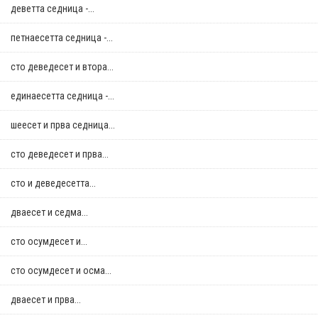
деветта седница -...
петнаесетта седница -...
сто деведесет и втора...
единаесетта седница -...
шеесет и прва седница...
сто деведесет и прва...
сто и деведесетта...
дваесет и седма...
сто осумдесет и...
сто осумдесет и осма...
дваесет и прва...