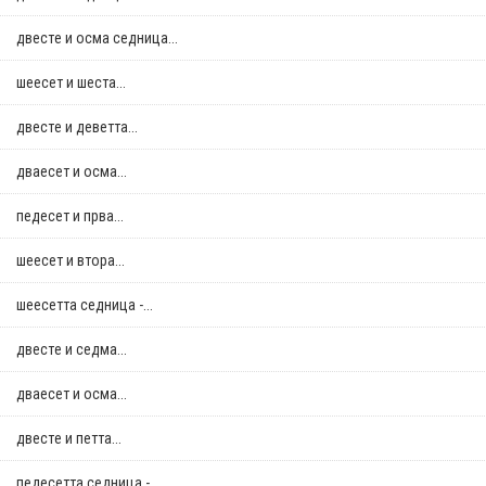
двестe и осма седница...
шеесет и шеста...
двестe и деветта...
дваесет и осма...
педесет и прва...
шеесет и втора...
шеесетта седница -...
двестe и седма...
дваесет и осма...
двестe и петта...
педесетта седница -...