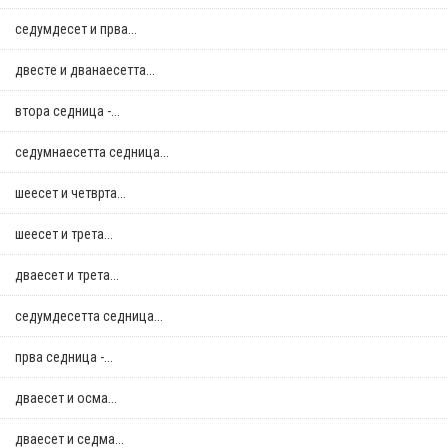
седумдесет и прва...
двестe и дванаесетта...
втора седница -...
седумнаесетта седница...
шеесет и четврта...
шеесет и трета...
дваесет и трета...
седумдесетта седница...
прва седница -...
дваесет и осма...
дваесет и седма...