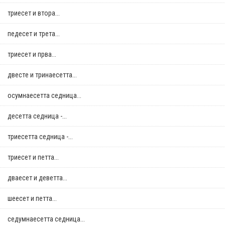
триесет и втора...
педесет и трета...
триесет и прва...
двестe и тринаесетта...
осумнaесетта седница...
десетта седница -...
триесетта седница -...
триесет и петта...
дваесет и деветта...
шеесет и петта...
седумнаесетта седница...