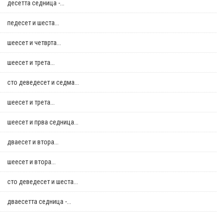
десетта седница -...
педесет и шеста...
шеесет и четврта...
шеесет и трета...
сто деведесет и седма...
шеесет и трета...
шеесет и прва седница...
дваесет и втора...
шеесет и втора...
сто деведесет и шеста...
дваесетта седница -...