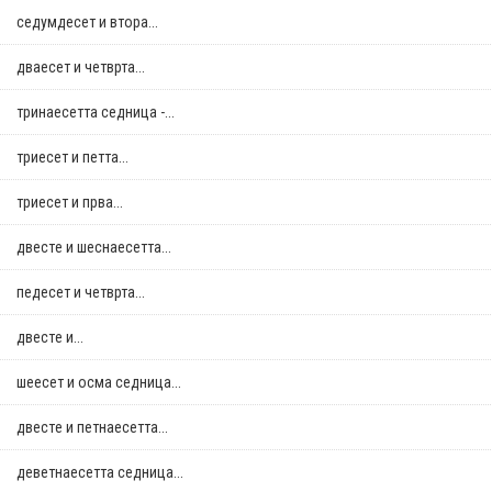
седумдесет и втора...
дваесет и четврта...
тринаесетта седница -...
триесет и петта...
триесет и прва...
двестe и шеснаесетта...
педесет и четврта...
двестe и...
шеесет и осма седница...
двестe и петнаесетта...
деветнаесетта седница...