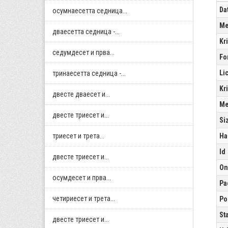
Da
осумнaесетта седница...
Me
дваесетта седница -...
Kr
седумдесет и прва...
Fo
Li
тринаесетта седница -...
Kr
двестe дваесет и...
Me
двестe триесет и...
Si
триесет и трета...
Ha
Id
двестe триесет и...
On
осумдесет и прва...
Pa
четириесет и трета...
Po
St
двестe триесет и...