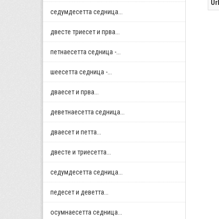
Ur
седумдесетта седница...
двестe триесет и прва...
петнаесетта седница -...
шеесетта седница -...
дваесет и прва...
деветнаесетта седница...
дваесет и петта...
двестe и триесетта...
седумдесетта седница...
педесет и деветта...
осумнaесетта седница...