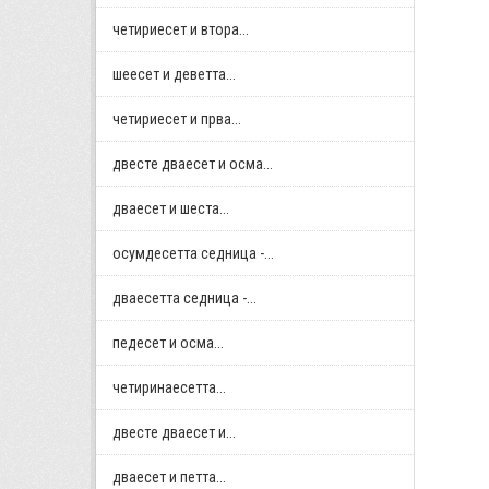
четириесет и втора...
шеесет и деветта...
четириесет и прва...
двестe дваесет и осма...
дваесет и шеста...
осумдесетта седница -...
дваесетта седница -...
педесет и осма...
четиринаесетта...
двестe дваесет и...
дваесет и петта...