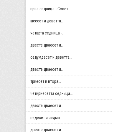
прва седница - Совет...
шеесет и деветта...
четврта седница -...
двестe дваесет и...
седумдесет и деветта...
двестe дваесет и...
триесет и втора...
четириесетта седница...
двестe дваесет и...
педесет и седма...
двестe дваесет и...