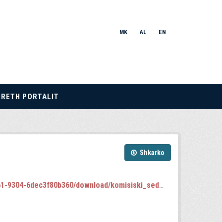
MK
AL
EN
RRETH PORTALIT
Shkarko
4-6dec3f80b360/download/komisiski_sednici.json