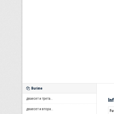
Burime
дваесет и трета...
In
дваесет и втора...
Fu