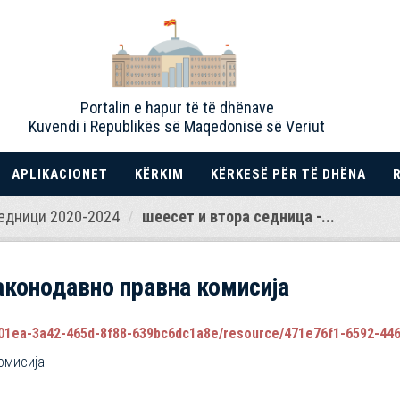
Portalin e hapur të të dhënave
Kuvendi i Republikës së Maqedonisë së Veriut
APLIKACIONET
KËRKIM
KËRKESË PËR TË DHËNA
едници 2020-2024
шеесет и втора седница -...
аконодавно правна комисија
1ea-3a42-465d-8f88-639bc6dc1a8e/resource/471e76f1-6592-4461-930
омисија