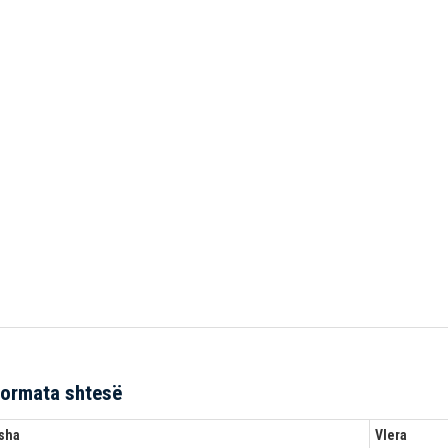
formata shtesë
sha
Vlera