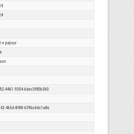
24
24
 e pajisur
rë
json
92-4461-9304-6dec3f80b360
42-465d-8f88-639bc6dc1a8e