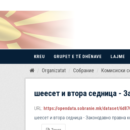
KREU
GRUPET E TË DHËNAVE
LAJME
Kalo
Organizatat
Собрание
Комисиски с
te
përmbajtja
шеесет и втора седница - З
URL:
https://opendata.sobranie.mk/dataset/6d870
шеесет и втора седница - Законодавно правна к