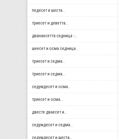
педесет и шеста...
триесет и деветта...
дванаесетта седница -...
шеесет и осма седница...
триесет и седма...
триесет и седма...
седумдесет и осма...
триесет и осма...
двестe дваесет и...
седумдесет и седма...
седумдесет и шеста...