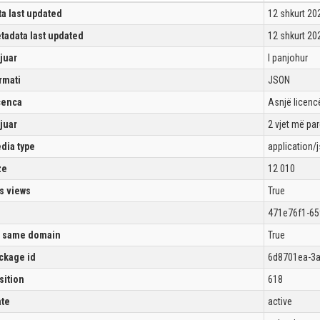
ta last updated
12 shkurt 20
tadata last updated
12 shkurt 20
ijuar
I panjohur
rmati
JSON
cenca
Asnjë licencë
ijuar
2 vjet më pa
dia type
application/
ze
12 010
s views
True
471e76f1-65
 same domain
True
ckage id
6d8701ea-3a
sition
618
ate
active